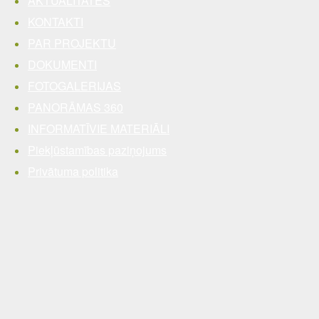
AKTUALITĀTES
KONTAKTI
PAR PROJEKTU
DOKUMENTI
FOTOGALERIJAS
PANORĀMAS 360
INFORMATĪVIE MATERIĀLI
Piekļūstamības paziņojums
Privātuma politika