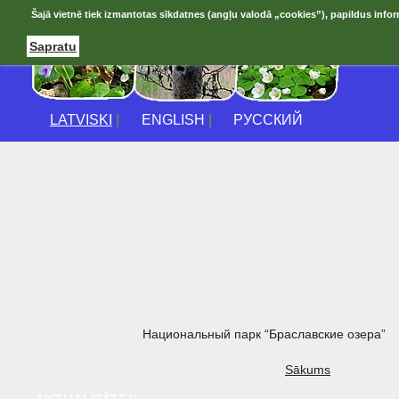
Šajā vietnē tiek izmantotas sīkdatnes (angļu valodā „cookies”), papildus infor
Sapratu
LATVISKI
|
ENGLISH
|
РУССКИЙ
Национальный парк “Браславские озера”
Sākums