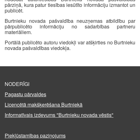
pārziņā, kura patur tiesības iesūtīto informāciju izmantot un
publicēt.
Burtnieku novada pašvaldība neuzņemas atbildību par
pārpublicēto informāciju no sadarbības partneru
materiāliem.
Portālā publicēto autoru viedokļi var atšķirties no Burtnieku
novada pašvaldības viedokļa.
NODERĪGI
Pagastu pārvaldes
Licencētā makšķerēšana Burtniekā
Informatīvais izdevums "Burtnieku novada vēstis"
Piekļūstamības paziņojums