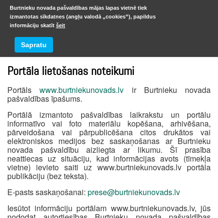
Burtnieku novada pašvaldības mājas lapas vietnē tiek
izmantotas sīkdatnes (angļu valodā „cookies”), papildus
informāciju skatīt
šeit
Kontakti
Sapratu
Portāla lietošanas noteikumi
Portāls
www.burtniekunovads.lv
ir Burtnieku novada
pašvaldības īpašums.
Portālā izmantoto pašvaldības laikrakstu un portālu
informatīvo vai foto materiālu kopēšana, arhivēšana,
pārveidošana vai pārpublicēšana citos drukātos vai
elektroniskos medijos bez saskaņošanas ar Burtnieku
novada pašvaldību aizliegta ar likumu. Šī prasība
neattiecas uz situāciju, kad informācijas avots (tīmekļa
vietne) ievieto saiti uz www.burtniekunovads.lv portāla
publikāciju (bez teksta).
E-pasts saskaņošanai:
prese@burtniekunovads.lv
Iesūtot informāciju portālam www.burtniekunovads.lv, jūs
nododat autortiesības Burtnieku novada pašvaldības