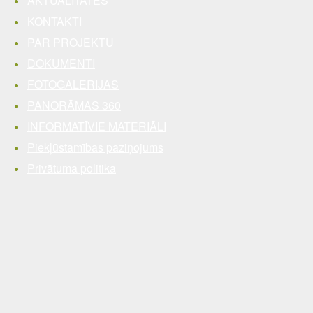
AKTUALITĀTES
KONTAKTI
PAR PROJEKTU
DOKUMENTI
FOTOGALERIJAS
PANORĀMAS 360
INFORMATĪVIE MATERIĀLI
Piekļūstamības paziņojums
Privātuma politika