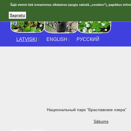
Šajā vietnē tiek izmantotas sīkdatnes (angļu valodā „cookies”), papildus infor
Sapratu
LATVISKI
|
ENGLISH
|
РУССКИЙ
Национальный парк “Браславские озера”
Sākums