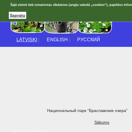
Šajā vietnē tiek izmantotas sīkdatnes (angļu valodā „cookies”), papildus infor
Sapratu
LATVISKI
|
ENGLISH
|
РУССКИЙ
Национальный парк “Браславские озера”
Sākums