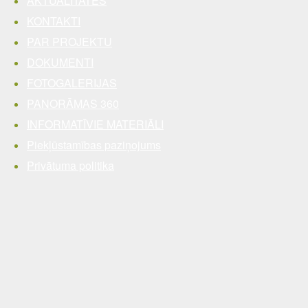
AKTUALITĀTES
KONTAKTI
PAR PROJEKTU
DOKUMENTI
FOTOGALERIJAS
PANORĀMAS 360
INFORMATĪVIE MATERIĀLI
Piekļūstamības paziņojums
Privātuma politika