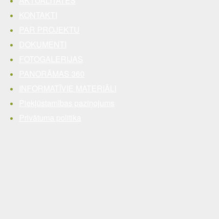
AKTUALITĀTES
KONTAKTI
PAR PROJEKTU
DOKUMENTI
FOTOGALERIJAS
PANORĀMAS 360
INFORMATĪVIE MATERIĀLI
Piekļūstamības paziņojums
Privātuma politika