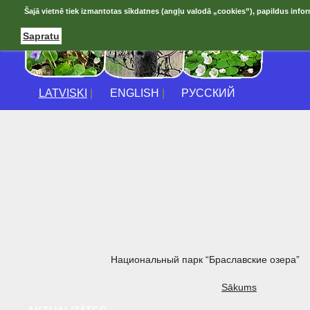
Šajā vietnē tiek izmantotas sīkdatnes (angļu valodā „cookies”), papildus infor
Sapratu
LATVISKI
|
ENGLISH
|
РУССКИЙ
Национальный парк “Браславские озера”
Sākums