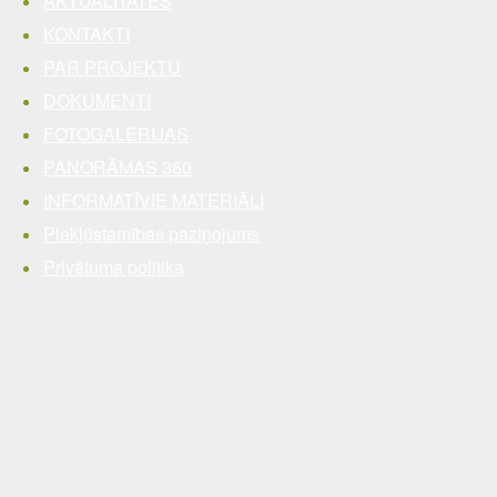
AKTUALITĀTES
KONTAKTI
PAR PROJEKTU
DOKUMENTI
FOTOGALERIJAS
PANORĀMAS 360
INFORMATĪVIE MATERIĀLI
Piekļūstamības paziņojums
Privātuma politika