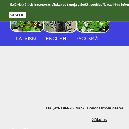
Šajā vietnē tiek izmantotas sīkdatnes (angļu valodā „cookies”), papildus infor
Sapratu
LATVISKI
|
ENGLISH
|
РУССКИЙ
Национальный парк “Браславские озера”
Sākums