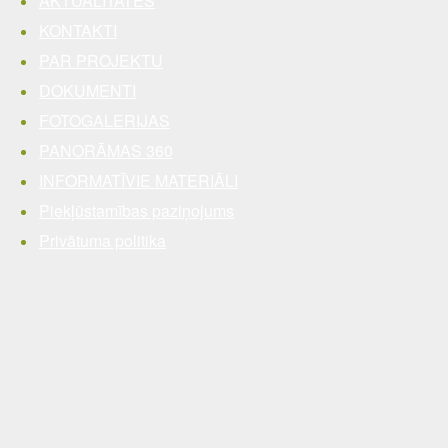
AKTUALITĀTES
KONTAKTI
PAR PROJEKTU
DOKUMENTI
FOTOGALERIJAS
PANORĀMAS 360
INFORMATĪVIE MATERIĀLI
Piekļūstamības paziņojums
Privātuma politika