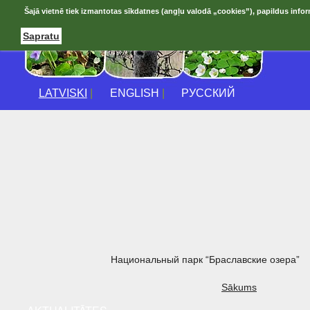
Šajā vietnē tiek izmantotas sīkdatnes (angļu valodā „cookies”), papildus infor
Sapratu
LATVISKI
|
ENGLISH
|
РУССКИЙ
Национальный парк “Браславские озера”
Sākums