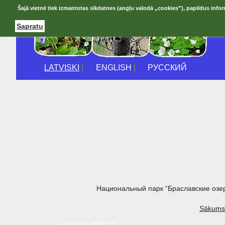
Šajā vietnē tiek izmantotas sīkdatnes (angļu valodā „cookies”), papildus infor
Sapratu
LATVISKI
|
ENGLISH
|
РУССКИЙ
Национальный парк “Браславские озе
Sākums