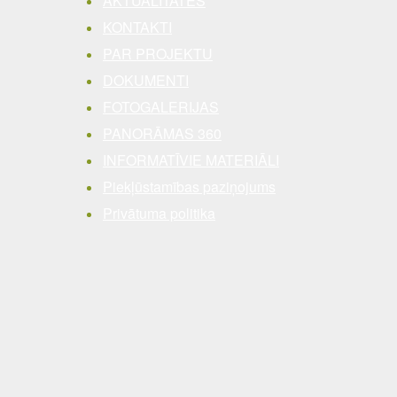
AKTUALITĀTES
KONTAKTI
PAR PROJEKTU
DOKUMENTI
FOTOGALERIJAS
PANORĀMAS 360
INFORMATĪVIE MATERIĀLI
Piekļūstamības paziņojums
Privātuma politika