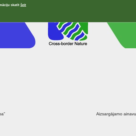
māciju skatīt
šeit
ра”
Aizsargājamo ainavu