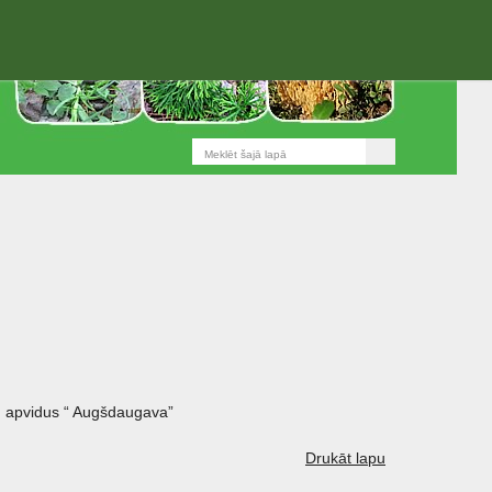
 apvidus “ Augšdaugava”
Drukāt lapu