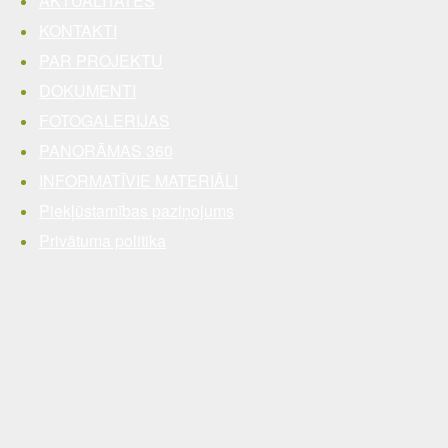
AKTUALITĀTES
KONTAKTI
PAR PROJEKTU
DOKUMENTI
FOTOGALERIJAS
PANORĀMAS 360
INFORMATĪVIE MATERIĀLI
Piekļūstamības paziņojums
Privātuma politika