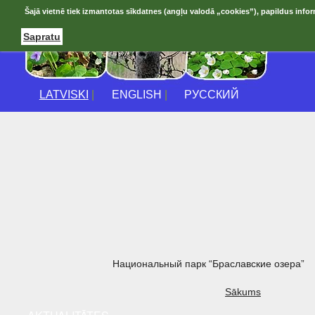
Šajā vietnē tiek izmantotas sīkdatnes (angļu valodā „cookies”), papildus infor
Sapratu
LATVISKI
|
ENGLISH
|
РУССКИЙ
Национальный парк “Браславские озера”
Sākums