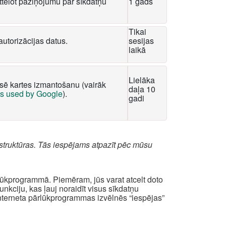
tēlot paziņojumu par sīkdatņu
1 gads
Tikai
autorizācijas datus.
sesijas
laikā
Lielāka
ksē kartes izmantošanu (vairāk
daļa 10
es used by Google
).
gadi
struktūras. Tās iespējams atpazīt pēc mūsu
rlūkprogrammā. Piemēram, jūs varat atcelt doto
kciju, kas ļauj noraidīt visus sīkdatņu
interneta pārlūkprogrammas izvēlnēs “iespējas”