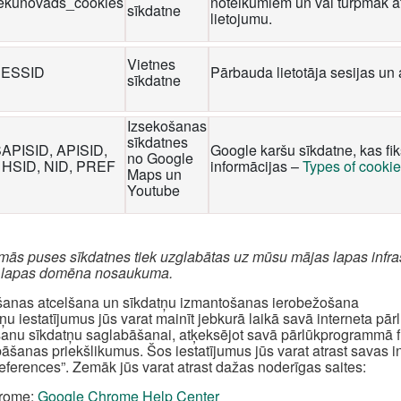
iekunovads_cookies
noteikumiem un vai turpmāk at
sīkdatne
lietojumu.
Vietnes
ESSID
Pārbauda lietotāja sesijas un 
sīkdatne
Izsekošanas
sīkdatnes
SAPISID, APISID,
Google karšu sīkdatne, kas fi
no Google
 HSID, NID, PREF
informācijas –
Types of cooki
Maps un
Youtube
rmās puses sīkdatnes tiek uzglabātas uz mūsu mājas lapas infra
 lapas domēna nosaukuma.
šanas atcelšana un sīkdatņu izmantošanas ierobežošana
ņu iestatījumus jūs varat mainīt jebkurā laikā savā interneta pā
šanu sīkdatņu saglabāšanai, atķeksējot savā pārlūkprogrammā fun
āšanas priekšlikumus. Šos iestatījumus jūs varat atrast savas 
references”. Zemāk jūs varat atrast dažas noderīgas saites:
rome:
Google Chrome Help Center