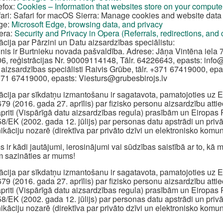
efox:
Cookies – Information that websites store on your compute
ari: Safari for macOS Sierra: Manage cookies and website data 
ge:
Microsoft Edge, browsing data, and privacy
era:
Security and Privacy in Opera (Referrals, redirections, and
ācija par Pārzini un Datu aizsardzības speciālistu:
inis ir Burtnieku novada pašvaldība. Adrese: Jāņa Vintēna iela 7
6, reģistrācijas Nr. 90009114148, Tālr. 64226643, epasts:
info
 aizsardzības speciālisti Raivis Grūbe, tālr. +371 67419000, epa
+371 67419000, epasts:
Viesturs@grubesbirojs.lv
ācija par sīkdatņu izmantošanu ir sagatavota, pamatojoties u
79 (2016. gada 27. aprīlis) par fizisko personu aizsardzību att
apriti (Vispārīgā datu aizsardzības regula) prasībām un Eiropa
8/EK (2002. gada 12. jūlijs) par personas datu apstrādi un priv
kāciju nozarē (direktīva par privāto dzīvi un elektronisko komun
s ir kādi jautājumi, ierosinājumi vai sūdzības saistībā ar to, k
 sazināties ar mums!
ācija par sīkdatņu izmantošanu ir sagatavota, pamatojoties u
79 (2016. gada 27. aprīlis) par fizisko personu aizsardzību att
apriti (Vispārīgā datu aizsardzības regula) prasībām un Eiropa
8/EK (2002. gada 12. jūlijs) par personas datu apstrādi un priv
kāciju nozarē (direktīva par privāto dzīvi un elektronisko komun