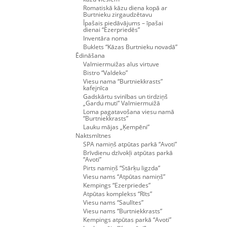
Romatiskā kāzu diena kopā ar
Burtnieku zirgaudzētavu
Īpašais piedāvājums – īpašai
dienai “Ezerpriedēs”
Inventāra noma
Buklets “Kāzas Burtnieku novadā”
Ēdināšana
Valmiermuižas alus virtuve
Bistro “Valdeko”
Viesu nama “Burtniekkrasts”
kafejnīca
Gadskārtu svinības un tirdziņš
„Gardu muti” Valmiermuižā
Loma pagatavošana viesu namā
“Burtniekkrasts”
Lauku mājas „Ķempēni”
Naktsmītnes
SPA namiņš atpūtas parkā “Avoti”
Brīvdienu dzīvokļi atpūtas parkā
“Avoti”
Pirts namiņš “Stārķu ligzda”
Viesu nams “Atpūtas namiņš”
Kempings “Ezerpriedes”
Atpūtas komplekss “Rīts”
Viesu nams “Saulītes”
Viesu nams “Burtniekkrasts”
Kempings atpūtas parkā “Avoti”