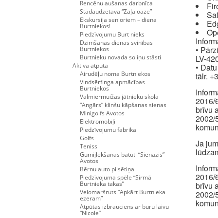
Rencēnu aušanas darbnīca
Fir
Stādaudzētava “Zaļā oāze”
Saf
Ekskursija senioriem – diena
Ed
Burtniekos!
Op
Piedzīvojumu Burt nieks
Inform
Dzimšanas dienas svinības
• Pārz
Burtniekos
Burtnieku novada soliņu stāsti
LV-420
Aktīvā atpūta
• Datu
Airudēļu noma Burtniekos
tālr. 
Vindsērfinga apmācības
Burtniekos
Inform
Valmiermuižas jātnieku skola
2016/6
“Angārs” klinšu kāpšanas sienas
brīvu 
Minigolfs Avotos
2002/5
Elektromobīļi
komuni
Piedzīvojumu fabrika
Golfs
Ja jum
Teniss
lūdzam
Gumijlekšanas batuti “Sienāzis”
Avotos
Inform
Bērnu auto pilsētiņa
2016/6
Piedzīvojuma spēle “Sirmā
Burtnieka takas”
brīvu 
Velomaršruts “Apkārt Burtnieka
2002/5
ezeram”
komuni
Atpūtas izbrauciens ar buru laivu
“Nicole”