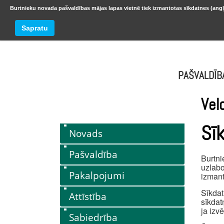
Burtnieku novada pašvaldības mājas lapas vietnē tiek izmantotas sīkdatnes (angļ
BURTNIEKU NOVADS
Trešdiena
Sapratu
oktobr
PAŠVALDĪB
Vel
Sī
Novads
Pašvaldība
Burtni
uzlabo
Pakalpojumi
izmant
Sīkdat
Attīstība
sīkdat
ja izv
Sabiedrība