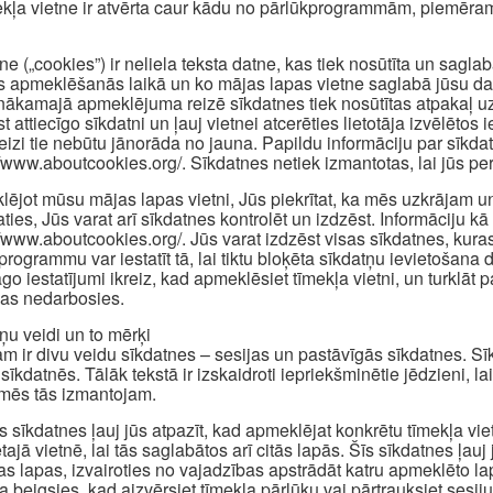
ekļa vietne ir atvērta caur kādu no pārlūkprogrammām, piemēram
ne („cookies”) ir neliela teksta datne, kas tiek nosūtīta un sagl
s apmeklēšanās laikā un ko mājas lapas vietne saglabā jūsu dator
nākamajā apmeklējuma reizē sīkdatnes tiek nosūtītas atpakaļ uz 
st attiecīgo sīkdatni un ļauj vietnei atcerēties lietotāja izvēlēt
reizi tie nebūtu jānorāda no jauna. Papildu informāciju par sīkd
//www.aboutcookies.org/. Sīkdatnes netiek izmantotas, lai jūs pers
ējot mūsu mājas lapas vietni, Jūs piekrītat, ka mēs uzkrājam u
aties, Jūs varat arī sīkdatnes kontrolēt un izdzēst. Informāciju kā 
//www.aboutcookies.org/. Jūs varat izdzēst visas sīkdatnes, kuras
programmu var iestatīt tā, lai tiktu bloķēta sīkdatņu ievietošan
āgo iestatījumi ikreiz, kad apmeklēsiet tīmekļa vietni, un turklā
jas nedarbosies.
ņu veidi un to mērķi
m ir divu veidu sīkdatnes – sesijas un pastāvīgās sīkdatnes. Sīkd
sīkdatnēs. Tālāk tekstā ir izskaidroti iepriekšminētie jēdzieni, la
mēs tās izmantojam.
s sīkdatnes ļauj jūs atpazīt, kad apmeklējat konkrētu tīmekļa vi
tajā vietnē, lai tās saglabātos arī citās lapās. Šīs sīkdatnes ļauj
as lapas, izvairoties no vajadzības apstrādāt katru apmeklēto l
a beigsies, kad aizvērsiet tīmekļa pārlūku vai pārtrauksiet sesiju