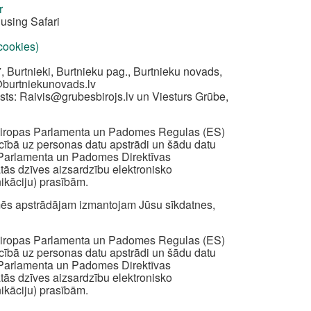
r
using Safari
 cookies)
, Burtnieki, Burtnieku pag., Burtnieku novads,
@burtniekunovads.lv
sts:
Raivis@grubesbirojs.lv
un Viesturs Grūbe,
z Eiropas Parlamenta un Padomes Regulas (ES)
iecībā uz personas datu apstrādi un šādu datu
s Parlamenta un Padomes Direktīvas
ātās dzīves aizsardzību elektronisko
ikāciju) prasībām.
ā mēs apstrādājam izmantojam Jūsu sīkdatnes,
z Eiropas Parlamenta un Padomes Regulas (ES)
iecībā uz personas datu apstrādi un šādu datu
s Parlamenta un Padomes Direktīvas
ātās dzīves aizsardzību elektronisko
ikāciju) prasībām.