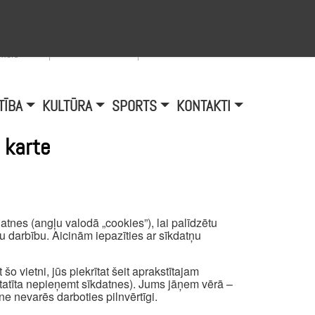
Viegli lasīt
A
burtu
zmērs
TĪBA
KULTŪRA
SPORTS
KONTAKTI
 karte
tnes (angļu valodā „cookies”), lai palīdzētu
mu darbību. Aicinām iepazīties ar sīkdatņu
šo vietni, jūs piekrītat šeit aprakstītajam
atīta nepieņemt sīkdatnes). Jums jāņem vērā –
ne nevarēs darboties pilnvērtīgi.