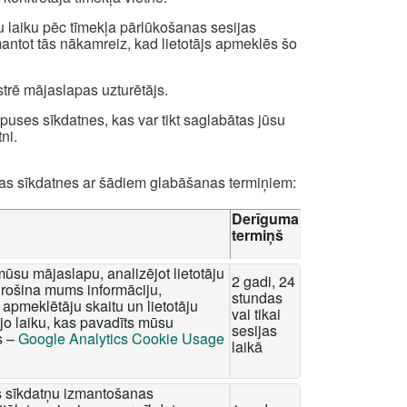
u laiku pēc tīmekļa pārlūkošanas sesijas
zmantot tās nākamreiz, kad lietotājs apmeklēs šo
strē mājaslapas uzturētājs.
uses sīkdatnes, kas var tikt saglabātas jūsu
ni.
das sīkdatnes ar šādiem glabāšanas termiņiem:
Derīguma
termiņš
mūsu mājaslapu, analizējot lietotāju
2 gadi, 24
rošina mums informāciju,
stundas
apmeklētāju skaitu un lietotāju
vai tikai
o laiku, kas pavadīts mūsu
sesijas
s –
Google Analytics Cookie Usage
laikā
tis sīkdatņu izmantošanas