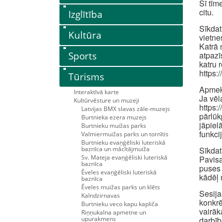
Šī tīm
citu.
Izglītība
Sīkdat
Kultūra
vietne
Katrā 
Sports
atpazī
katru 
https:
Tūrisms
Apmekl
Interaktīvā karte
Ja vēl
Kultūrvēsture un muzeji
https:
Latvijas BMX slavas zāle-muzejs
pārlūk
Burtnieka ezera muzejs
jāpiel
Burtnieku muižas parks
funkci
Valmiermuižas parks un tornītis
Burtnieku evaņģēliski luteriskā
baznīca un mācītājmuiža
Sīkdat
Sv. Mateja evaņģēliski luteriskā
Pavisa
baznīca
puses 
Ēveles evaņģēliski luteriskā
kādēļ 
baznīca
Ēveles muižas parks un klēts
Sesija
Kalndzirnavas
konkrē
Burtnieku veco kapu kapliča
vairāk
Riņņukalna apmetne un
upurakmens
darbīb