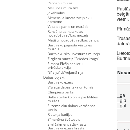
Rencēnu muiža
Pastāv
Mellupes mūra tilts
Jēkabkalns
beigām
Akmens laikmeta zvejnieku
vietni.
apmetne
Vecates parks un estrāde
Pirmās
Rencēnu pamatskolas
novadpētniecības muzejs
Trešās
Matīšu novadpētniecības centrs
datorā
Burtnieku pagasta vēstures
muzejs
Lietot
Burtnieku skolu vēstures muzejs
Burtni
Zirglietu muzejs “Briedes krogs”
Elmāra Pleša senlietu
privātkolekcija
Nosa
“Sīleņu” dzīvojamā rija
Dabas objekti
Burtnieku ezers
Vīsraga dabas taka un tornis
Olimpiešu parks
_ga
Balto stārķu kolonija pie Mīlītes
_gid
muižas
_gat
Silzemnieku dabas vērošanas
tornis
Rietekļa kadiķis
Sīmanēnu Svētozols
Smilšakmens stāvkrasts
Burtnieka ezera krastā