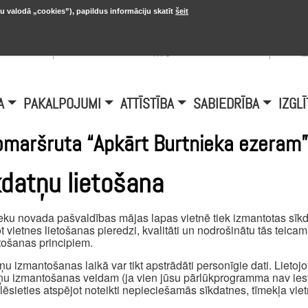
u valodā „cookies”), papildus informāciju skatīt
šeit
, 20.
A
Šobrīd Burtniekos:
+6.1℃, D vējš 6.5
is
m/s
i
A
PAKALPOJUMI
ATTĪSTĪBA
SABIEDRĪBA
IZGLĪ
omaršruta “Apkārt Burtnieka ezeram”
kdatņu lietošana
eku novada pašvaldības mājas lapas vietnē tiek izmantotas sīkda
t vietnes lietošanas pieredzi, kvalitāti un nodrošinātu tās teica
ošanas principiem.
ņu izmantošanas laikā var tikt apstrādāti personīgie dati. Lietojot 
ņu izmantošanas veidam (ja vien jūsu pārlūkprogramma nav iest
ēlēsieties atspējot noteikti nepieciešamās sīkdatnes, tīmekļa viet