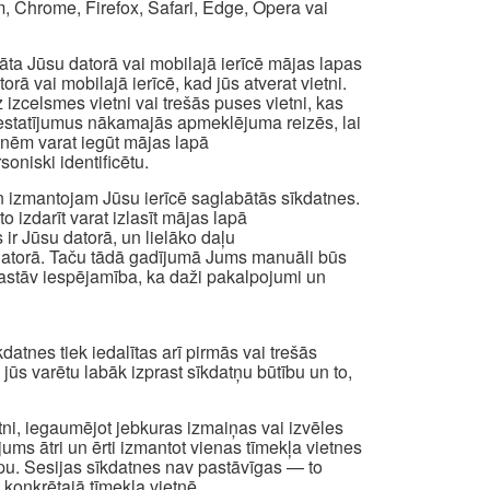
, Chrome, Firefox, Safari, Edge, Opera vai
abāta Jūsu datorā vai mobilajā ierīcē mājas lapas
ā vai mobilajā ierīcē, kad jūs atverat vietni.
izcelsmes vietni vai trešās puses vietni, kas
os iestatījumus nākamajās apmeklējuma reizēs, lai
atnēm varat iegūt mājas lapā
oniski identificētu.
n izmantojam Jūsu ierīcē saglabātās sīkdatnes.
to izdarīt varat izlasīt mājas lapā
 ir Jūsu datorā, un lielāko daļu
a datorā. Taču tādā gadījumā Jums manuāli būs
t pastāv iespējamība, ka daži pakalpojumi un
atnes tiek iedalītas arī pirmās vai trešās
i jūs varētu labāk izprast sīkdatņu būtību un to,
etni, iegaumējot jebkuras izmaiņas vai izvēles
 jums ātri un ērti izmantot vienas tīmekļa vietnes
apu. Sesijas sīkdatnes nav pastāvīgas — to
 konkrētajā tīmekļa vietnē.