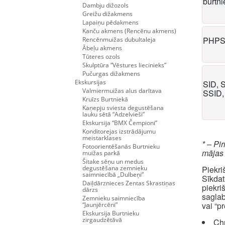
burtn
Dambju dižozols
Greižu dižakmens
Lapaiņu pēdakmens
Kanču akmens (Rencēnu akmens)
PHPS
Rencēnmuižas dubultaleja
Ābeļu akmens
Tūteres ozols
Skulptūra “Vēstures liecinieks”
Pučurgas dižakmens
Ekskursijas
SID, 
Valmiermuižas alus darītava
SSID,
Kruīzs Burtniekā
Kaņepju sviesta degustēšana
lauku sētā “Adzelvieši”
Ekskursija “BMX Čempioni”
Konditorejas izstrādājumu
meistarklases
* – Pi
Fotoorientēšanās Burtnieku
mājas
muižas parkā
Šitake sēņu un medus
degustēšana zemnieku
Piekri
saimniecībā „Dulbeņi”
Sīkdat
Daiļdārznieces Zentas Skrastiņas
piekri
dārzs
saglab
Zemnieku saimniecība
vai “p
“Jaunjērcēni”
Ekskursija Burtnieku
zirgaudzētāvā
Ch