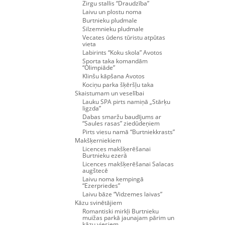
Zirgu stallis “Draudzība”
Laivu un plostu noma
Burtnieku pludmale
Silzemnieku pludmale
Vecates ūdens tūristu atpūtas
vieta
Labirints “Koku skola” Avotos
Sporta taka komandām
“Olimpiāde”
Klinšu kāpšana Avotos
Kociņu parka šķēršļu taka
Skaistumam un veselībai
Lauku SPA pirts namiņā „Stārķu
ligzda”
Dabas smaržu baudījums ar
“Saules rasas” ziedūdeņiem
Pirts viesu namā “Burtniekkrasts”
Makšķerniekiem
Licences makšķerēšanai
Burtnieku ezerā
Licences makšķerēšanai Salacas
augštecē
Laivu noma kempingā
“Ezerpriedes”
Laivu bāze “Vidzemes laivas”
Kāzu svinētājiem
Romantiski mirkļi Burtnieku
muižas parkā jaunajam pārim un
kāzu viesiem