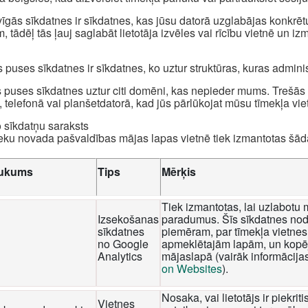
īgās sīkdatnes ir sīkdatnes, kas jūsu datorā uzglabājas konkrēt
, tādēļ tās ļauj saglabāt lietotāja izvēles vai rīcību vietnē un i
 puses sīkdatnes ir sīkdatnes, ko uztur struktūras, kuras admini
 puses sīkdatnes uztur citi domēni, kas nepieder mums. Trešās p
, telefonā vai planšetdatorā, kad jūs pārlūkojat mūsu tīmekļa viet
o sīkdatņu saraksts
eku novada pašvaldības mājas lapas vietnē tiek izmantotas šā
ukums
Tips
Mērķis
Tiek izmantotas, lai uzlabotu 
Izsekošanas
paradumus. Šīs sīkdatnes nod
sīkdatnes
piemēram, par tīmekļa vietnes 
no Google
apmeklētajām lapām, un kopēj
Analytics
mājaslapā (vairāk informācija
on Websites
).
Nosaka, vai lietotājs ir piekri
Vietnes