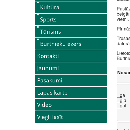
Kultūra
Pastāv
beigām
Sports
vietni.
Pirmās
Tūrisms
Trešās
Burtnieku ezers
datorā
Lietot
Kontakti
Burtni
Jaunumi
Nosa
Pasākumi
Lapas karte
_ga
_gid
Video
_gat
Viegli lasīt