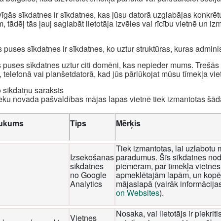
īgās sīkdatnes ir sīkdatnes, kas jūsu datorā uzglabājas konkrēt
, tādēļ tās ļauj saglabāt lietotāja izvēles vai rīcību vietnē un i
 puses sīkdatnes ir sīkdatnes, ko uztur struktūras, kuras admini
 puses sīkdatnes uztur citi domēni, kas nepieder mums. Trešās p
, telefonā vai planšetdatorā, kad jūs pārlūkojat mūsu tīmekļa viet
o sīkdatņu saraksts
eku novada pašvaldības mājas lapas vietnē tiek izmantotas šā
ukums
Tips
Mērķis
Tiek izmantotas, lai uzlabotu 
Izsekošanas
paradumus. Šīs sīkdatnes nod
sīkdatnes
piemēram, par tīmekļa vietnes 
no Google
apmeklētajām lapām, un kopēj
Analytics
mājaslapā (vairāk informācija
on Websites
).
Nosaka, vai lietotājs ir piekri
Vietnes