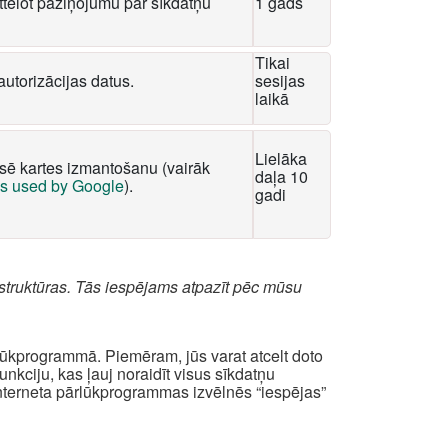
tēlot paziņojumu par sīkdatņu
1 gads
Tikai
autorizācijas datus.
sesijas
laikā
Lielāka
ksē kartes izmantošanu (vairāk
daļa 10
es used by Google
).
gadi
struktūras. Tās iespējams atpazīt pēc mūsu
rlūkprogrammā. Piemēram, jūs varat atcelt doto
kciju, kas ļauj noraidīt visus sīkdatņu
interneta pārlūkprogrammas izvēlnēs “iespējas”