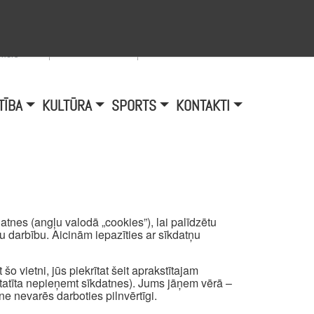
Viegli lasīt
A
burtu
zmērs
TĪBA
KULTŪRA
SPORTS
KONTAKTI
tnes (angļu valodā „cookies”), lai palīdzētu
mu darbību. Aicinām iepazīties ar sīkdatņu
šo vietni, jūs piekrītat šeit aprakstītajam
atīta nepieņemt sīkdatnes). Jums jāņem vērā –
ne nevarēs darboties pilnvērtīgi.