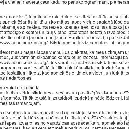
ekļa vietne ir atvērta caur kādu no pārlūkprogrammām, piemēram
ne („cookies”) ir neliela teksta datne, kas tiek nosūtīta un sagl
s apmeklēšanās laikā un ko mājas lapas vietne saglabā jūsu dator
nākamajā apmeklējuma reizē sīkdatnes tiek nosūtītas atpakaļ uz 
st attiecīgo sīkdatni un ļauj vietnei atcerēties lietotāja izvēlēt
reizi tie nebūtu jānorāda no jauna. Papildu informāciju par sīkd
//www.aboutcookies.org/. Sīkdatnes netiek izmantotas, lai jūs pers
ējot mūsu mājas lapas vietni, Jūs piekrītat, ka mēs uzkrājam u
aties, Jūs varat arī sīkdatnes kontrolēt un izdzēst. Informāciju kā 
//www.aboutcookies.org/. Jūs varat izdzēst visas sīkdatnes, kuras
programmu var iestatīt tā, lai tiktu bloķēta sīkdatņu ievietošan
āgo iestatījumi ikreiz, kad apmeklēsiet tīmekļa vietni, un turklā
jas nedarbosies.
ņu veidi un to mērķi
m ir divu veidu sīkdatnes – sesijas un pastāvīgās sīkdatnes. Sīkd
sīkdatnēs. Tālāk tekstā ir izskaidroti iepriekšminētie jēdzieni, la
mēs tās izmantojam.
s sīkdatnes ļauj jūs atpazīt, kad apmeklējat konkrētu tīmekļa vi
tajā vietnē, lai tās saglabātos arī citās lapās. Šīs sīkdatnes ļauj
as lapas, izvairoties no vajadzības apstrādāt katru apmeklēto l
a beigsies, kad aizvērsiet tīmekļa pārlūku vai pārtrauksiet sesiju