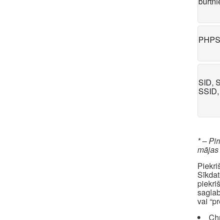
burtn
PHPS
SID, 
SSID,
* – Pi
mājas
Piekri
Sīkdat
piekri
saglab
vai “p
Ch