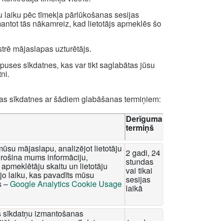
u laiku pēc tīmekļa pārlūkošanas sesijas
zmantot tās nākamreiz, kad lietotājs apmeklēs šo
strē mājaslapas uzturētājs.
uses sīkdatnes, kas var tikt saglabātas jūsu
ni.
das sīkdatnes ar šādiem glabāšanas termiņiem:
Derīguma
termiņš
mūsu mājaslapu, analizējot lietotāju
2 gadi, 24
rošina mums informāciju,
stundas
apmeklētāju skaitu un lietotāju
vai tikai
o laiku, kas pavadīts mūsu
sesijas
s –
Google Analytics Cookie Usage
laikā
tis sīkdatņu izmantošanas