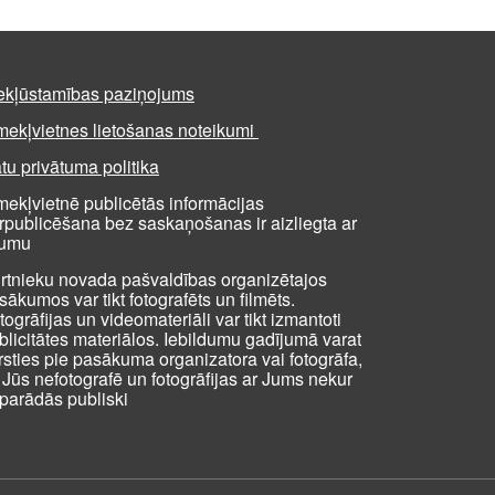
ekļūstamības paziņojums
mekļvietnes lietošanas noteikumi
tu privātuma politika
mekļvietnē publicētās informācijas
rpublicēšana bez saskaņošanas ir aizliegta ar
kumu
rtnieku novada pašvaldības organizētajos
sākumos var tikt fotografēts un filmēts.
togrāfijas un videomateriāli var tikt izmantoti
blicitātes materiālos. Iebildumu gadījumā varat
rsties pie pasākuma organizatora vai fotogrāfa,
i Jūs nefotografē un fotogrāfijas ar Jums nekur
parādās publiski