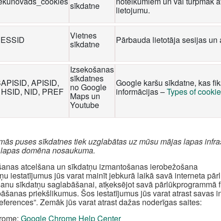
iekunovads_cookies
noteikumiem un vai turpmāk at
sīkdatne
lietojumu.
Vietnes
ESSID
Pārbauda lietotāja sesijas un 
sīkdatne
Izsekošanas
sīkdatnes
SAPISID, APISID,
Google karšu sīkdatne, kas fi
no Google
 HSID, NID, PREF
informācijas –
Types of cooki
Maps un
Youtube
rmās puses sīkdatnes tiek uzglabātas uz mūsu mājas lapas infra
 lapas domēna nosaukuma.
šanas atcelšana un sīkdatņu izmantošanas ierobežošana
ņu iestatījumus jūs varat mainīt jebkurā laikā savā interneta pā
šanu sīkdatņu saglabāšanai, atķeksējot savā pārlūkprogrammā fun
āšanas priekšlikumus. Šos iestatījumus jūs varat atrast savas 
references”. Zemāk jūs varat atrast dažas noderīgas saites:
rome:
Google Chrome Help Center