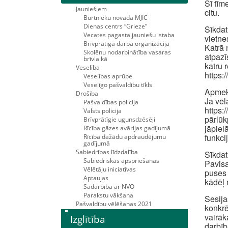
Šī tīm
Jauniešiem
citu.
Burtnieku novada MJIC
Dienas centrs “Grieze”
Sīkdat
Vecates pagasta jauniešu istaba
vietne
Brīvprātīgā darba organizācija
Katrā 
Skolēnu nodarbinātība vasaras
atpazī
brīvlaikā
katru 
Veselība
https:
Veselības aprūpe
Veselīgo pašvaldību tīkls
Apmekl
Drošība
Ja vēl
Pašvaldības policija
https:
Valsts policija
pārlūk
Brīvprātīgie ugunsdzēsēji
jāpiel
Rīcība gāzes avārijas gadījumā
funkci
Rīcība dažādu apdraudējumu
gadījumā
Sabiedrības līdzdalība
Sīkdat
Sabiedriskās apspriešanas
Pavisa
Vēlētāju iniciatīvas
puses 
Aptaujas
kādēļ 
Sadarbība ar NVO
Parakstu vākšana
Sesija
Pašvaldību vēlēšanas 2021
konkrē
vairāk
Izglītība
darbīb