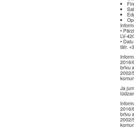
Fir
Saf
Ed
Op
Inform
• Pārz
LV-420
• Datu
tālr. 
Inform
2016/6
brīvu 
2002/5
komuni
Ja jum
lūdzam
Inform
2016/6
brīvu 
2002/5
komuni