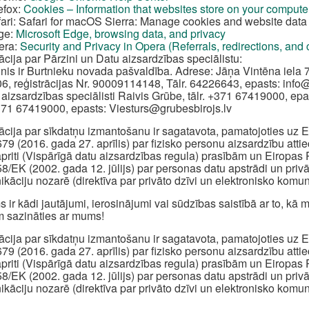
efox:
Cookies – Information that websites store on your compute
ari: Safari for macOS Sierra: Manage cookies and website data 
ge:
Microsoft Edge, browsing data, and privacy
era:
Security and Privacy in Opera (Referrals, redirections, and
ācija par Pārzini un Datu aizsardzības speciālistu:
inis ir Burtnieku novada pašvaldība. Adrese: Jāņa Vintēna iela 7
6, reģistrācijas Nr. 90009114148, Tālr. 64226643, epasts:
info
 aizsardzības speciālisti Raivis Grūbe, tālr. +371 67419000, epa
+371 67419000, epasts:
Viesturs@grubesbirojs.lv
ācija par sīkdatņu izmantošanu ir sagatavota, pamatojoties u
79 (2016. gada 27. aprīlis) par fizisko personu aizsardzību att
apriti (Vispārīgā datu aizsardzības regula) prasībām un Eiropa
8/EK (2002. gada 12. jūlijs) par personas datu apstrādi un priv
kāciju nozarē (direktīva par privāto dzīvi un elektronisko komun
s ir kādi jautājumi, ierosinājumi vai sūdzības saistībā ar to, k
 sazināties ar mums!
ācija par sīkdatņu izmantošanu ir sagatavota, pamatojoties u
79 (2016. gada 27. aprīlis) par fizisko personu aizsardzību att
apriti (Vispārīgā datu aizsardzības regula) prasībām un Eiropa
8/EK (2002. gada 12. jūlijs) par personas datu apstrādi un priv
kāciju nozarē (direktīva par privāto dzīvi un elektronisko komun