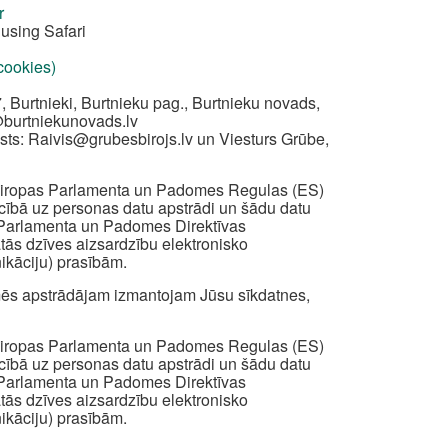
r
using Safari
 cookies)
, Burtnieki, Burtnieku pag., Burtnieku novads,
@burtniekunovads.lv
sts:
Raivis@grubesbirojs.lv
un Viesturs Grūbe,
z Eiropas Parlamenta un Padomes Regulas (ES)
iecībā uz personas datu apstrādi un šādu datu
s Parlamenta un Padomes Direktīvas
ātās dzīves aizsardzību elektronisko
ikāciju) prasībām.
ā mēs apstrādājam izmantojam Jūsu sīkdatnes,
z Eiropas Parlamenta un Padomes Regulas (ES)
iecībā uz personas datu apstrādi un šādu datu
s Parlamenta un Padomes Direktīvas
ātās dzīves aizsardzību elektronisko
ikāciju) prasībām.