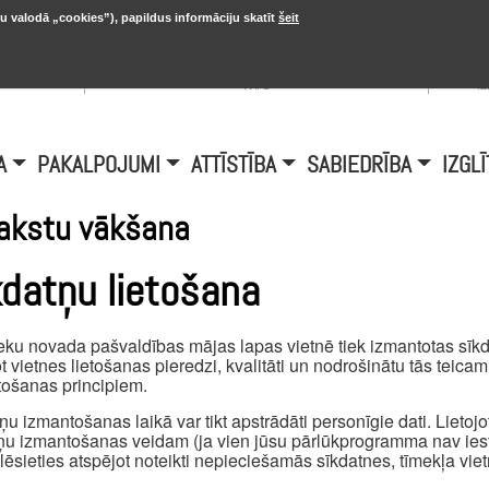
u valodā „cookies”), papildus informāciju skatīt
šeit
, 20.
A
Šobrīd Burtniekos:
+6.1℃, D vējš 6.5
is
m/s
i
A
PAKALPOJUMI
ATTĪSTĪBA
SABIEDRĪBA
IZGLĪ
akstu vākšana
kdatņu lietošana
eku novada pašvaldības mājas lapas vietnē tiek izmantotas sīkda
t vietnes lietošanas pieredzi, kvalitāti un nodrošinātu tās teica
ošanas principiem.
ņu izmantošanas laikā var tikt apstrādāti personīgie dati. Lietojot 
ņu izmantošanas veidam (ja vien jūsu pārlūkprogramma nav iest
ēlēsieties atspējot noteikti nepieciešamās sīkdatnes, tīmekļa viet