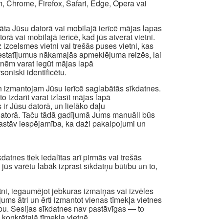
, Chrome, Firefox, Safari, Edge, Opera vai
abāta Jūsu datorā vai mobilajā ierīcē mājas lapas
ā vai mobilajā ierīcē, kad jūs atverat vietni.
izcelsmes vietni vai trešās puses vietni, kas
os iestatījumus nākamajās apmeklējuma reizēs, lai
atnēm varat iegūt mājas lapā
oniski identificētu.
n izmantojam Jūsu ierīcē saglabātās sīkdatnes.
to izdarīt varat izlasīt mājas lapā
 ir Jūsu datorā, un lielāko daļu
a datorā. Taču tādā gadījumā Jums manuāli būs
t pastāv iespējamība, ka daži pakalpojumi un
atnes tiek iedalītas arī pirmās vai trešās
i jūs varētu labāk izprast sīkdatņu būtību un to,
etni, iegaumējot jebkuras izmaiņas vai izvēles
 jums ātri un ērti izmantot vienas tīmekļa vietnes
apu. Sesijas sīkdatnes nav pastāvīgas — to
 konkrētajā tīmekļa vietnē.