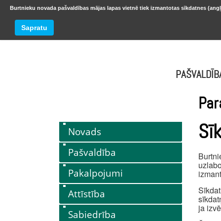
Burtnieku novada pašvaldības mājas lapas vietnē tiek izmantotas sīkdatnes (angļ
BURTNIEKU NOVADS
Trešdiena
Sapratu
oktobr
PAŠVALDĪB
Par
Sī
Novads
Pašvaldība
Burtni
uzlabo
Pakalpojumi
izmant
Sīkdat
Attīstība
sīkdat
ja izv
Sabiedrība