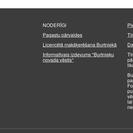
NODERĪGI
Pi
Pagastu pārvaldes
Tī
Licencētā makšķerēšana Burtniekā
Da
Informatīvais izdevums "Burtnieku
Tī
novada vēstis"
pā
li
Bu
pa
Fo
pu
vē
la
ne