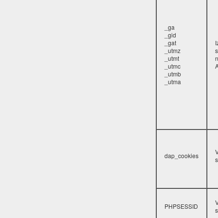
_ga
_gid
_gat
_utmz
s
_utmt
_utmc
A
_utmb
_utma
V
dap_cookies
s
V
PHPSESSID
s