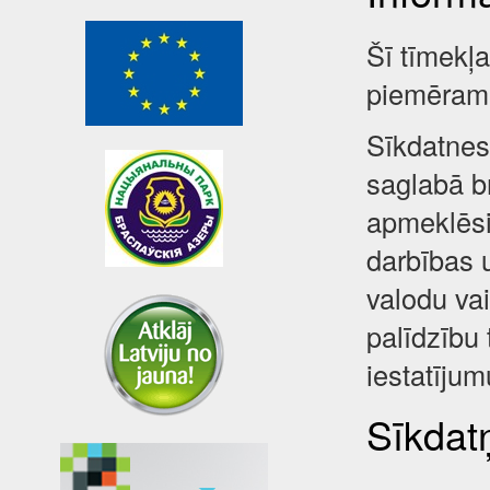
Šī tīmekļ
piemēram,
Sīkdatnes 
saglabā br
apmeklēsi
darbības 
valodu va
palīdzību 
iestatījum
Sīkdatņ