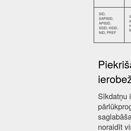
SID,
SAPISID,
s
APISID,
SSID, HSID,
NID, PREF
Piekri
ierobe
Sīkdatņu i
pārlūkpro
saglabāša
noraidīt 