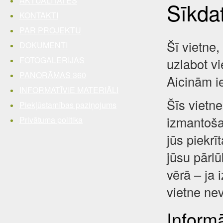
AKTUALITĀTES
Sīkda
KONTAKTI
PAR PROJEKTU
Šī vietne,
DOKUMENTI
FOTOGALERIJAS
uzlabot vi
PANORĀMAS 360
Aicinām i
INFORMATĪVIE MATERIĀLI
Šīs vietne
Piekļūstamības paziņojums
izmantošan
Privātuma politika
jūs piekrī
jūsu pārl
vērā – ja 
vietne nev
Inform