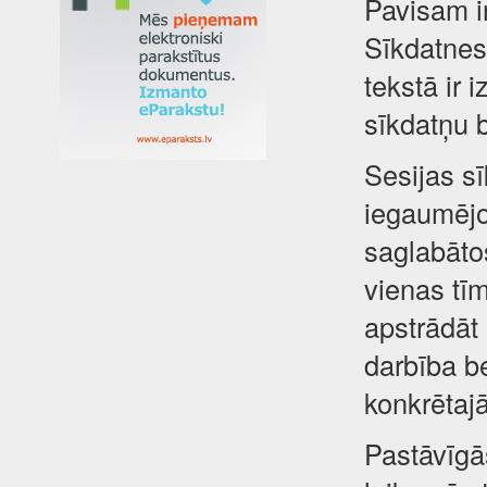
Pavisam i
Sīkdatnes 
tekstā ir 
sīkdatņu 
Sesijas sī
iegaumējot
saglabātos
vienas tīm
apstrādāt
darbība be
konkrētajā
Pastāvīgā