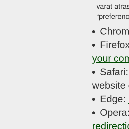
varat atra
“preferenc
Chrom
Firefo
your co
Safari
website 
Edge:
Opera
redirect