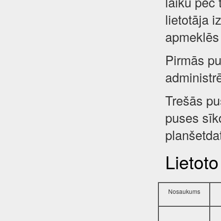
laiku pēc 
lietotāja 
apmeklēs 
Pirmās pus
administr
Trešās pu
puses sīkd
planšetdat
Lietoto
Nosaukums