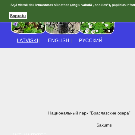
Šajā vietnē tiek izmantotas sīkdatnes (angļu valodā „cookies”), papildus infor
Sapratu
LATVISKI
|
ENGLISH
|
РУССКИЙ
Национальный парк “Браславские озера”
Sākums