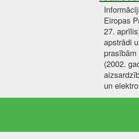
Informāci
Eiropas P
27. aprīli
apstrādi u
prasībām 
(2002. gad
aizsardzīb
un elektr