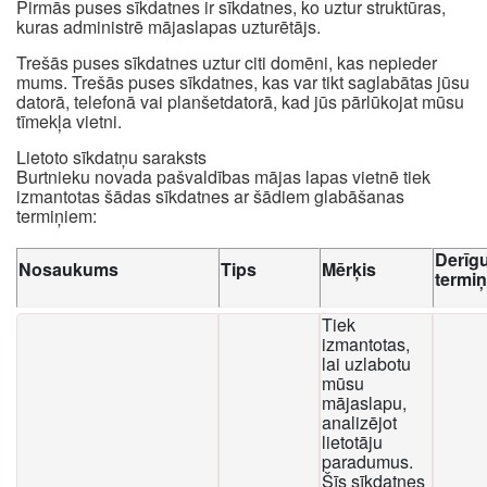
Pirmās puses sīkdatnes ir sīkdatnes, ko uztur struktūras,
kuras administrē mājaslapas uzturētājs.
Trešās puses sīkdatnes uztur citi domēni, kas nepieder
mums. Trešās puses sīkdatnes, kas var tikt saglabātas jūsu
datorā, telefonā vai planšetdatorā, kad jūs pārlūkojat mūsu
tīmekļa vietni.
Lietoto sīkdatņu saraksts
Burtnieku novada pašvaldības mājas lapas vietnē tiek
izmantotas šādas sīkdatnes ar šādiem glabāšanas
termiņiem:
Derīg
Nosaukums
Tips
Mērķis
termi
Tiek
izmantotas,
lai uzlabotu
mūsu
mājaslapu,
analizējot
lietotāju
paradumus.
Šīs sīkdatnes