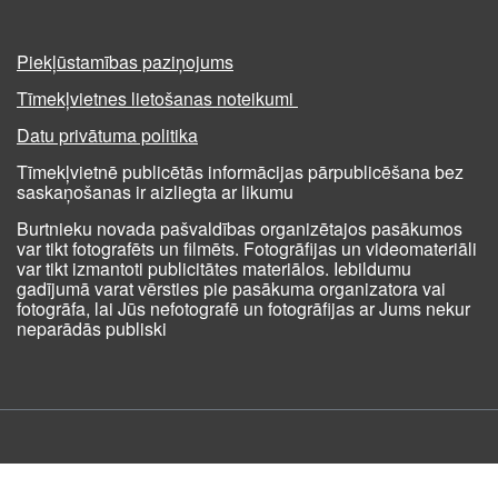
Piekļūstamības paziņojums
Tīmekļvietnes lietošanas noteikumi
Datu privātuma politika
Tīmekļvietnē publicētās informācijas pārpublicēšana bez
saskaņošanas ir aizliegta ar likumu
Burtnieku novada pašvaldības organizētajos pasākumos
var tikt fotografēts un filmēts. Fotogrāfijas un videomateriāli
var tikt izmantoti publicitātes materiālos. Iebildumu
gadījumā varat vērsties pie pasākuma organizatora vai
fotogrāfa, lai Jūs nefotografē un fotogrāfijas ar Jums nekur
neparādās publiski