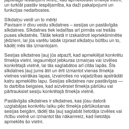
un turklāt pastāv iespējamība, ka daži pakalpojumi un
funkcijas nedarbosies.
Sīkdatņu veidi un to mērķi
Pavisam ir divu veidu sīkdatnes – sesijas un pastāvīgās
sīkdatnes. Sīkdatnes tiek iedalītas arī pirmās vai trešās
puses sīkdatnēs. Tālāk tekstā ir izskaidroti iepriekšminētie
jēdzieni, lai jūs varētu labāk izprast sīkdatņu būtību un to,
kādēļ mēs tās izmantojam.
Sesijas sīkdatnes ļauj jūs atpazīt, kad apmeklējat konkrētu
tīmekļa vietni, iegaumējot jebkuras izmaiņas vai izvēles
konkrētajā vietnē, lai tās saglabātos arī citās lapās. Šīs
sīkdatnes ļauj jums ātri un ērti izmantot vienas tīmekļa
vietnes vairākas lapas, izvairoties no vajadzības apstrādāt
katru apmeklēto lapu. Sesijas sīkdatnes nav pastāvīgas —
to darbība beigsies, kad aizvērsiet tīmekļa pārlūku vai
pārtrauksiet sesiju konkrētajā tīmekļa vietnē.
Pastāvīgās sīkdatnes ir sīkdatnes, kas jūsu datorā
uzglabājas konkrētu laiku pēc tīmekļa pārlūkošanas
sesijas beigām, tādēļ tās ļauj saglabāt lietotāja izvēles vai
rīcību vietnē un izmantot tās nākamreiz, kad lietotājs
apmeklēs šo vietni.