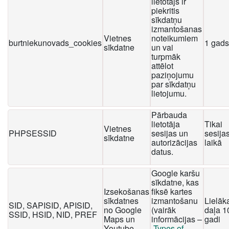
lietotājs ir
piekritis
sīkdatņu
izmantošanas
Vietnes
noteikumiem
burtniekunovads_cookies
1 gads
sīkdatne
un vai
turpmāk
attēlot
paziņojumu
par sīkdatņu
lietojumu.
Pārbauda
lietotāja
Tikai
Vietnes
PHPSESSID
sesijas un
sesija
sīkdatne
autorizācijas
laikā
datus.
Google karšu
sīkdatne, kas
Izsekošanas
fiksē kartes
sīkdatnes
izmantošanu
Lielāk
SID, SAPISID, APISID,
no Google
(vairāk
daļa 1
SSID, HSID, NID, PREF
Maps un
informācijas –
gadi
Youtube
Types of