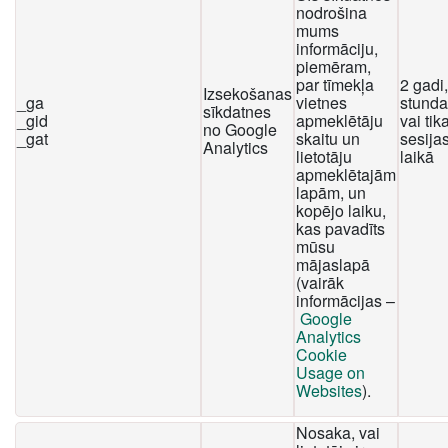
nodrošina
mums
informāciju,
piemēram,
par tīmekļa
2 gadi
Izsekošanas
_ga
vietnes
stunda
sīkdatnes
_gid
apmeklētāju
vai tika
no Google
_gat
skaitu un
sesija
Analytics
lietotāju
laikā
apmeklētajām
lapām, un
kopējo laiku,
kas pavadīts
mūsu
mājaslapā
(vairāk
informācijas –
Google
Analytics
Cookie
Usage on
Websites
).
Nosaka, vai