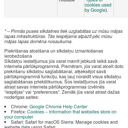
cookies used
by Google
).
* – Pirmās puses sīkdatnes tiek uzglabātas uz mūsu mājas
lapas infrastruktūras. Tās iespējams atpazīt pēc mūsu
mājas lapas domēna nosaukuma.
Piekrišanas atcelšana un sīkdatņu izmantošanas
ierobežošana
Sīkdatņu iestatījumus jūs varat mainīt jebkurā laikā savā
interneta pārlūkprogrammā. Piemēram, jūs varat atcelt doto
piekrišanu sīkdatņu saglabāšanai, atķeksējot savā
pārlūkprogrammā funkciju, kas ļauj noraidīt visus sīkdatņu
saglabāšanas priekšlikumus. Šos iestatījumus jūs varat
atrast savas interneta pārlūkprogrammas izvēlnēs
“iespējas” vai “preferences”. Zemāk jūs varat atrast dažas
noderīgas saites:
Chrome:
Google Chrome Help Center
Firefox:
Cookies – Information that websites store on
your computer
Safari: Safari for macOS Sierra: Manage cookies and
website data using Safari