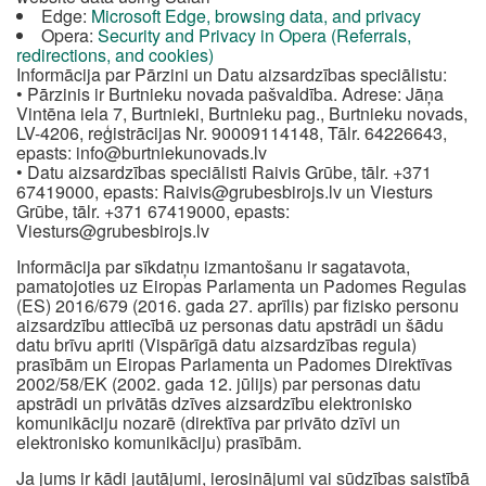
Edge:
Microsoft Edge, browsing data, and privacy
Opera:
Security and Privacy in Opera (Referrals,
redirections, and cookies)
Informācija par Pārzini un Datu aizsardzības speciālistu:
• Pārzinis ir Burtnieku novada pašvaldība. Adrese: Jāņa
Vintēna iela 7, Burtnieki, Burtnieku pag., Burtnieku novads,
LV-4206, reģistrācijas Nr. 90009114148, Tālr. 64226643,
epasts:
info@burtniekunovads.lv
• Datu aizsardzības speciālisti Raivis Grūbe, tālr. +371
67419000, epasts:
Raivis@grubesbirojs.lv
un Viesturs
Grūbe, tālr. +371 67419000, epasts:
Viesturs@grubesbirojs.lv
Informācija par sīkdatņu izmantošanu ir sagatavota,
pamatojoties uz Eiropas Parlamenta un Padomes Regulas
(ES) 2016/679 (2016. gada 27. aprīlis) par fizisko personu
aizsardzību attiecībā uz personas datu apstrādi un šādu
datu brīvu apriti (Vispārīgā datu aizsardzības regula)
prasībām un Eiropas Parlamenta un Padomes Direktīvas
2002/58/EK (2002. gada 12. jūlijs) par personas datu
apstrādi un privātās dzīves aizsardzību elektronisko
komunikāciju nozarē (direktīva par privāto dzīvi un
elektronisko komunikāciju) prasībām.
Ja jums ir kādi jautājumi, ierosinājumi vai sūdzības saistībā