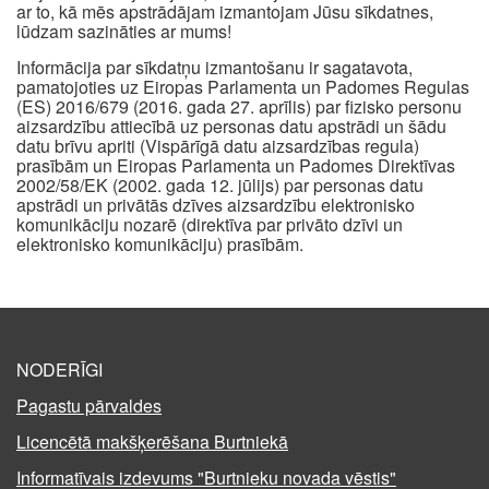
ar to, kā mēs apstrādājam izmantojam Jūsu sīkdatnes,
lūdzam sazināties ar mums!
Informācija par sīkdatņu izmantošanu ir sagatavota,
pamatojoties uz Eiropas Parlamenta un Padomes Regulas
(ES) 2016/679 (2016. gada 27. aprīlis) par fizisko personu
aizsardzību attiecībā uz personas datu apstrādi un šādu
datu brīvu apriti (Vispārīgā datu aizsardzības regula)
prasībām un Eiropas Parlamenta un Padomes Direktīvas
2002/58/EK (2002. gada 12. jūlijs) par personas datu
apstrādi un privātās dzīves aizsardzību elektronisko
komunikāciju nozarē (direktīva par privāto dzīvi un
elektronisko komunikāciju) prasībām.
NODERĪGI
Pagastu pārvaldes
Licencētā makšķerēšana Burtniekā
Informatīvais izdevums "Burtnieku novada vēstis"