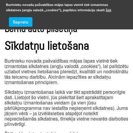
Burtnieku novada pašvaldības mājas lapas vietnē tiek izmantotas
sīkdatnes (angļu valodā „cookies”), papildus informāciju skatīt
šeit
Sapratu
Bērnu auto pilsētiņa
Sīkdatņu lietošana
Burtnieku novada pašvaldības mājas lapas vietnē tiek
izmantotas sīkdatnes (angļu valodā „cookies”), lai palīdzētu
uzlabot vietnes lietošanas pieredzi, kvalitāti un nodrošinātu
tās teicamu darbību. Aicinām iepazīties ar sīkdatņu
izmantošanas principiem.
Sīkdatņu izmantošanas laikā var tikt apstrādāti personīgie
dati. Lietojot šo vietni, jūs piekrītat šeit aprakstītajam
sīkdatņu izmantošanas veidam (ja vien jūsu
pārlūkprogramma nav iestatīta nepieņemt sīkdatnes). Jums
jāņem vērā – ja izvēlēsieties atspējot noteikti
nepieciešamās sīkdatnes, tīmekļa vietne nevarēs darboties
pilnvērtīgi.