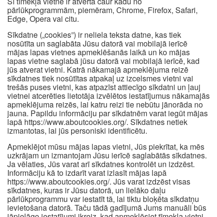
Šī tīmekļa vietne ir atvērta caur kādu no
pārlūkprogrammām, piemēram, Chrome, Firefox, Safari,
Edge, Opera vai citu.
Sīkdatne („cookies”) ir neliela teksta datne, kas tiek
nosūtīta un saglabāta Jūsu datorā vai mobilajā ierīcē
mājas lapas vietnes apmeklēšanās laikā un ko mājas
lapas vietne saglabā jūsu datorā vai mobilajā ierīcē, kad
jūs atverat vietni. Katrā nākamajā apmeklējuma reizē
sīkdatnes tiek nosūtītas atpakaļ uz izcelsmes vietni vai
trešās puses vietni, kas atpazīst attiecīgo sīkdatni un ļauj
vietnei atcerēties lietotāja izvēlētos iestatījumus nākamajās
apmeklējuma reizēs, lai katru reizi tie nebūtu jānorāda no
jauna. Papildu informāciju par sīkdatnēm varat iegūt mājas
lapā https://www.aboutcookies.org/. Sīkdatnes netiek
izmantotas, lai jūs personiski identificētu.
Apmeklējot mūsu mājas lapas vietni, Jūs piekrītat, ka mēs
uzkrājam un izmantojam Jūsu ierīcē saglabātās sīkdatnes.
Ja vēlaties, Jūs varat arī sīkdatnes kontrolēt un izdzēst.
Informāciju kā to izdarīt varat izlasīt mājas lapā
https://www.aboutcookies.org/. Jūs varat izdzēst visas
sīkdatnes, kuras ir Jūsu datorā, un lielāko daļu
pārlūkprogrammu var iestatīt tā, lai tiktu bloķēta sīkdatņu
ievietošana datorā. Taču tādā gadījumā Jums manuāli būs
jāpielāgo iestatījumi ikreiz, kad apmeklēsiet tīmekļa vietni,