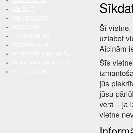
AKTUALITĀTES
Sīkda
KONTAKTI
PAR PROJEKTU
Šī vietne,
DOKUMENTI
FOTOGALERIJAS
uzlabot vi
PANORĀMAS 360
Aicinām i
INFORMATĪVIE MATERIĀLI
Šīs vietne
Piekļūstamības paziņojums
izmantošan
Privātuma politika
jūs piekrī
jūsu pārl
vērā – ja 
vietne nev
Inform