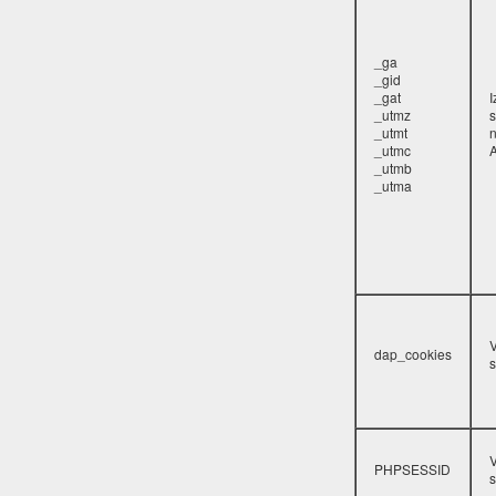
_ga
_gid
_gat
_utmz
s
_utmt
_utmc
A
_utmb
_utma
V
dap_cookies
s
V
PHPSESSID
s