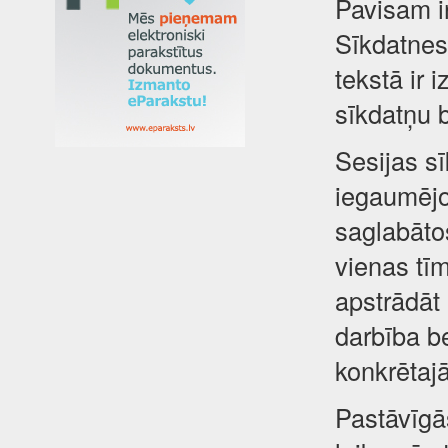
Pavisam i
Sīkdatnes 
tekstā ir 
sīkdatņu 
Sesijas sī
iegaumējot
saglabātos
vienas tīm
apstrādāt
darbība be
konkrētajā
Pastāvīgā