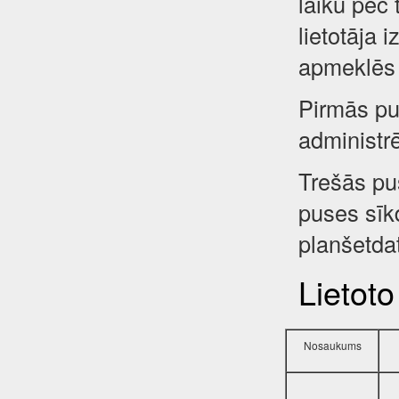
laiku pēc 
lietotāja 
apmeklēs 
Pirmās pus
administr
Trešās pu
puses sīkd
planšetdat
Lietoto
Nosaukums