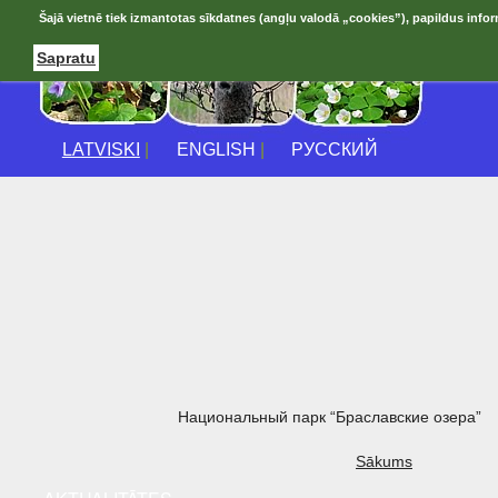
Šajā vietnē tiek izmantotas sīkdatnes (angļu valodā „cookies”), papildus infor
Sapratu
LATVISKI
|
ENGLISH
|
РУССКИЙ
Национальный парк “Браславские озера”
Sākums