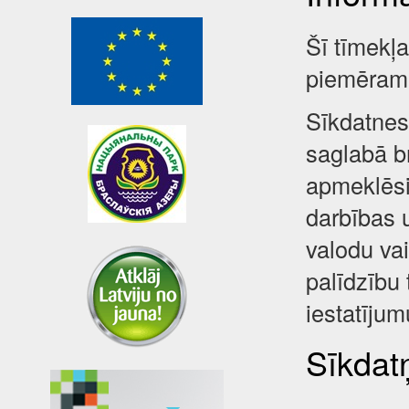
Šī tīmekļ
piemēram,
Sīkdatnes 
saglabā br
apmeklēsi
darbības 
valodu va
palīdzību 
iestatījum
Sīkdatņ