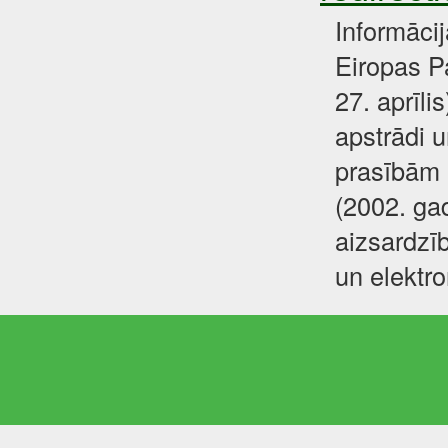
Informāci
Eiropas P
27. aprīli
apstrādi u
prasībām 
(2002. gad
aizsardzīb
un elektr