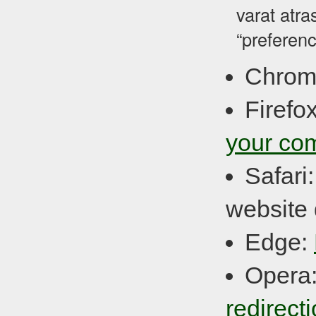
varat atra
“preferenc
Chrom
Firefo
your co
Safari
website 
Edge:
Opera
redirect