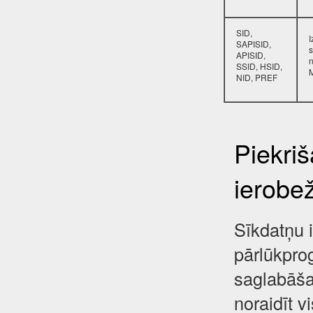
SID,
SAPISID,
s
APISID,
SSID, HSID,
NID, PREF
Piekri
ierobe
Sīkdatņu i
pārlūkpro
saglabāša
noraidīt 