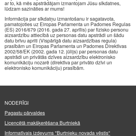
ar to, kā mēs apstrādājam izmantojam Jūsu sīkdatnes,
lūdzam sazināties ar mums!
Informācija par sīkdatņu izmantošanu ir sagatavota,
pamatojoties uz Eiropas Parlamenta un Padomes Regulas
(ES) 2016/679 (2016. gada 27. aprīlis) par fizisko personu
aizsardzību attiecībā uz personas datu apstrādi un šādu
datu brīvu apriti (Vispārīgā datu aizsardzības regula)
prasībām un Eiropas Parlamenta un Padomes Direktīvas
2002/58/EK (2002. gada 12. jūlijs) par personas datu
apstrādi un privātās dzīves aizsardzību elektronisko
komunikāciju nozarē (direktīva par privāto dzīvi un
elektronisko komunikāciju) prasībām.
NODERĪGI
Pagastu pārvaldes
Licencētā makšķerēšana Burtniekā
Informatīvais izdevums "Burtnieku novada vēstis"