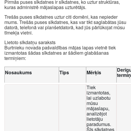
Pirmās puses sīkdatnes ir sīkdatnes, ko uztur struktūras,
kuras administrē mājaslapas uzturētājs.
Trešās puses sīkdatnes uztur citi domēni, kas nepieder
mums. Trešās puses sīkdatnes, kas var tikt saglabātas jūsu
datorā, telefonā vai planšetdatorā, kad jūs pārlūkojat mūsu
tīmekļa vietni.
Lietoto sīkdatņu saraksts
Burtnieku novada pašvaldības mājas lapas vietnē tiek
izmantotas šādas sīkdatnes ar šādiem glabāšanas
termiņiem:
Derīg
Nosaukums
Tips
Mērķis
termi
Tiek
izmantotas,
lai uzlabotu
mūsu
mājaslapu,
analizējot
lietotāju
paradumus.
Šīs sīkdatnes