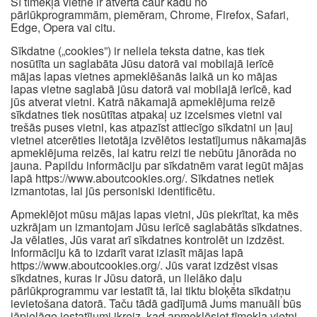
Šī tīmekļa vietne ir atvērta caur kādu no
pārlūkprogrammām, piemēram, Chrome, Firefox, Safari,
Edge, Opera vai citu.
Sīkdatne („cookies”) ir neliela teksta datne, kas tiek
nosūtīta un saglabāta Jūsu datorā vai mobilajā ierīcē
mājas lapas vietnes apmeklēšanās laikā un ko mājas
lapas vietne saglabā jūsu datorā vai mobilajā ierīcē, kad
jūs atverat vietni. Katrā nākamajā apmeklējuma reizē
sīkdatnes tiek nosūtītas atpakaļ uz izcelsmes vietni vai
trešās puses vietni, kas atpazīst attiecīgo sīkdatni un ļauj
vietnei atcerēties lietotāja izvēlētos iestatījumus nākamajās
apmeklējuma reizēs, lai katru reizi tie nebūtu jānorāda no
jauna. Papildu informāciju par sīkdatnēm varat iegūt mājas
lapā https://www.aboutcookies.org/. Sīkdatnes netiek
izmantotas, lai jūs personiski identificētu.
Apmeklējot mūsu mājas lapas vietni, Jūs piekrītat, ka mēs
uzkrājam un izmantojam Jūsu ierīcē saglabātās sīkdatnes.
Ja vēlaties, Jūs varat arī sīkdatnes kontrolēt un izdzēst.
Informāciju kā to izdarīt varat izlasīt mājas lapā
https://www.aboutcookies.org/. Jūs varat izdzēst visas
sīkdatnes, kuras ir Jūsu datorā, un lielāko daļu
pārlūkprogrammu var iestatīt tā, lai tiktu bloķēta sīkdatņu
ievietošana datorā. Taču tādā gadījumā Jums manuāli būs
jāpielāgo iestatījumi ikreiz, kad apmeklēsiet tīmekļa vietni,