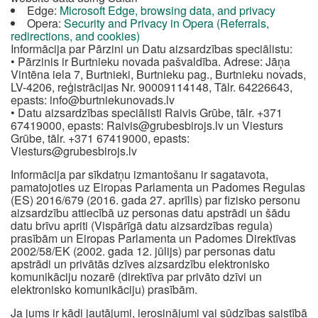
Edge:
Microsoft Edge, browsing data, and privacy
Opera:
Security and Privacy in Opera (Referrals,
redirections, and cookies)
Informācija par Pārzini un Datu aizsardzības speciālistu:
• Pārzinis ir Burtnieku novada pašvaldība. Adrese: Jāņa
Vintēna iela 7, Burtnieki, Burtnieku pag., Burtnieku novads,
LV-4206, reģistrācijas Nr. 90009114148, Tālr. 64226643,
epasts:
info@burtniekunovads.lv
• Datu aizsardzības speciālisti Raivis Grūbe, tālr. +371
67419000, epasts:
Raivis@grubesbirojs.lv
un Viesturs
Grūbe, tālr. +371 67419000, epasts:
Viesturs@grubesbirojs.lv
Informācija par sīkdatņu izmantošanu ir sagatavota,
pamatojoties uz Eiropas Parlamenta un Padomes Regulas
(ES) 2016/679 (2016. gada 27. aprīlis) par fizisko personu
aizsardzību attiecībā uz personas datu apstrādi un šādu
datu brīvu apriti (Vispārīgā datu aizsardzības regula)
prasībām un Eiropas Parlamenta un Padomes Direktīvas
2002/58/EK (2002. gada 12. jūlijs) par personas datu
apstrādi un privātās dzīves aizsardzību elektronisko
komunikāciju nozarē (direktīva par privāto dzīvi un
elektronisko komunikāciju) prasībām.
Ja jums ir kādi jautājumi, ierosinājumi vai sūdzības saistībā