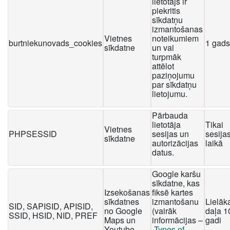
lietotājs ir
piekritis
sīkdatņu
izmantošanas
Vietnes
noteikumiem
burtniekunovads_cookies
1 gads
sīkdatne
un vai
turpmāk
attēlot
paziņojumu
par sīkdatņu
lietojumu.
Pārbauda
lietotāja
Tikai
Vietnes
PHPSESSID
sesijas un
sesija
sīkdatne
autorizācijas
laikā
datus.
Google karšu
sīkdatne, kas
Izsekošanas
fiksē kartes
sīkdatnes
izmantošanu
Lielāk
SID, SAPISID, APISID,
no Google
(vairāk
daļa 1
SSID, HSID, NID, PREF
Maps un
informācijas –
gadi
Youtube
Types of