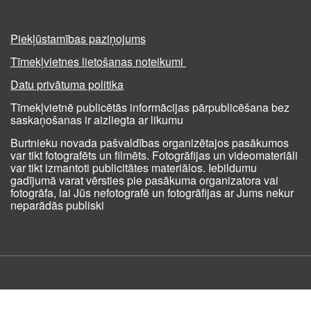
Piekļūstamības paziņojums
Tīmekļvietnes lietošanas noteikumi
Datu privātuma politika
Tīmekļvietnē publicētās informācijas pārpublicēšana bez
saskaņošanas ir aizliegta ar likumu
Burtnieku novada pašvaldības organizētajos pasākumos
var tikt fotografēts un filmēts. Fotogrāfijas un videomateriāli
var tikt izmantoti publicitātes materiālos. Iebildumu
gadījumā varat vērsties pie pasākuma organizatora vai
fotogrāfa, lai Jūs nefotografē un fotogrāfijas ar Jums nekur
neparādās publiski