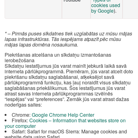
cookies used
by Google
).
* – Pirmās puses sīkdatnes tiek uzglabātas uz mūsu mājas
lapas infrastruktūras. Tās iespējams atpazīt pēc mūsu
mājas lapas domēna nosaukuma.
Piekrišanas atcelšana un sīkdatņu izmantošanas
ierobežošana
Sīkdatņu iestatījumus jūs varat mainīt jebkurā laikā savā
interneta pārlūkprogrammā. Piemēram, jūs varat atcelt doto
piekrišanu sīkdatņu saglabāšanai, atķeksējot savā
pārlūkprogrammā funkciju, kas ļauj noraidīt visus sīkdatņu
saglabāšanas priekšlikumus. Šos iestatījumus jūs varat
atrast savas interneta pārlūkprogrammas izvēlnēs
“iespējas” vai “preferences”. Zemāk jūs varat atrast dažas
noderīgas saites:
Chrome:
Google Chrome Help Center
Firefox:
Cookies – Information that websites store on
your computer
Safari: Safari for macOS Sierra: Manage cookies and
website data using Safari