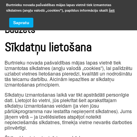
Burtnieku novada pašvaldības mājas lapas vietnē tiek izmantotas
sīkdatnes (angļu valodā „cookies”), papildus informāciju skatīt
šeit
Sapratu
Budžets
Sīkdatņu lietošana
Burtnieku novada pašvaldības mājas lapas vietnē tiek
izmantotas sīkdatnes (angļu valodā „cookies”), lai palīdzētu
uzlabot vietnes lietošanas pieredzi, kvalitāti un nodrošinātu
tās teicamu darbību. Aicinām iepazīties ar sīkdatņu
izmantošanas principiem.
Sīkdatņu izmantošanas laikā var tikt apstrādāti personīgie
dati. Lietojot šo vietni, jūs piekrītat šeit aprakstītajam
sīkdatņu izmantošanas veidam (ja vien jūsu
pārlūkprogramma nav iestatīta nepieņemt sīkdatnes). Jums
jāņem vērā – ja izvēlēsieties atspējot noteikti
nepieciešamās sīkdatnes, tīmekļa vietne nevarēs darboties
pilnvērtīgi.