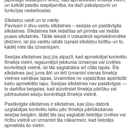
un turklāt pastāv iespējamība, ka daži pakalpojumi un
funkcijas nedarbosies.
Sīkdatņu veidi un to mērķi
Pavisam ir divu veidu sīkdatnes – sesijas un pastāvīgās
sīkdatnes. Sīkdatnes tiek iedalītas arī pirmās vai trešās
puses sīkdatnēs. Tālāk tekstā ir izskaidroti iepriekšminētie
jēdzieni, lai jūs varētu labāk izprast sīkdatņu būtību un to,
kādēļ mēs tās izmantojam.
Sesijas sīkdatnes ļauj jūs atpazīt, kad apmeklējat konkrētu
tīmekļa vietni, iegaumējot jebkuras izmaiņas vai izvēles
konkrētajā vietnē, lai tās saglabātos arī citās lapās. Šīs
sīkdatnes ļauj jums ātri un ērti izmantot vienas tīmekļa
vietnes vairākas lapas, izvairoties no vajadzības apstrādāt
katru apmeklēto lapu. Sesijas sīkdatnes nav pastāvīgas —
to darbība beigsies, kad aizvērsiet tīmekļa pārlūku vai
pārtrauksiet sesiju konkrētajā tīmekļa vietnē.
Pastāvīgās sīkdatnes ir sīkdatnes, kas jūsu datorā
uzglabājas konkrētu laiku pēc tīmekļa pārlūkošanas
sesijas beigām, tādēļ tās ļauj saglabāt lietotāja izvēles vai
rīcību vietnē un izmantot tās nākamreiz, kad lietotājs
apmeklēs šo vietni.