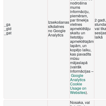
nodrošina
mums
informāciju,
piemēram,
par tīmekļa
2 gadi
Izsekošanas
_ga
vietnes
stunda
sīkdatnes
_gid
apmeklētāju
vai tika
no Google
_gat
skaitu un
sesija
Analytics
lietotāju
laikā
apmeklētajām
lapām, un
kopējo laiku,
kas pavadīts
mūsu
mājaslapā
(vairāk
informācijas –
Google
Analytics
Cookie
Usage on
Websites
).
Nosaka, vai