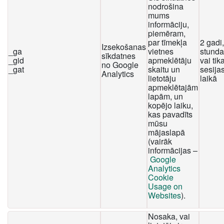
nodrošina
mums
informāciju,
piemēram,
par tīmekļa
2 gadi
Izsekošanas
_ga
vietnes
stunda
sīkdatnes
_gid
apmeklētāju
vai tika
no Google
_gat
skaitu un
sesija
Analytics
lietotāju
laikā
apmeklētajām
lapām, un
kopējo laiku,
kas pavadīts
mūsu
mājaslapā
(vairāk
informācijas –
Google
Analytics
Cookie
Usage on
Websites
).
Nosaka, vai