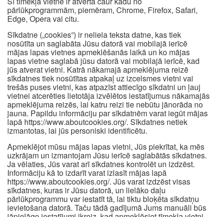
Šī tīmekļa vietne ir atvērta caur kādu no
pārlūkprogrammām, piemēram, Chrome, Firefox, Safari,
Edge, Opera vai citu.
Sīkdatne („cookies”) ir neliela teksta datne, kas tiek
nosūtīta un saglabāta Jūsu datorā vai mobilajā ierīcē
mājas lapas vietnes apmeklēšanās laikā un ko mājas
lapas vietne saglabā jūsu datorā vai mobilajā ierīcē, kad
jūs atverat vietni. Katrā nākamajā apmeklējuma reizē
sīkdatnes tiek nosūtītas atpakaļ uz izcelsmes vietni vai
trešās puses vietni, kas atpazīst attiecīgo sīkdatni un ļauj
vietnei atcerēties lietotāja izvēlētos iestatījumus nākamajās
apmeklējuma reizēs, lai katru reizi tie nebūtu jānorāda no
jauna. Papildu informāciju par sīkdatnēm varat iegūt mājas
lapā https://www.aboutcookies.org/. Sīkdatnes netiek
izmantotas, lai jūs personiski identificētu.
Apmeklējot mūsu mājas lapas vietni, Jūs piekrītat, ka mēs
uzkrājam un izmantojam Jūsu ierīcē saglabātās sīkdatnes.
Ja vēlaties, Jūs varat arī sīkdatnes kontrolēt un izdzēst.
Informāciju kā to izdarīt varat izlasīt mājas lapā
https://www.aboutcookies.org/. Jūs varat izdzēst visas
sīkdatnes, kuras ir Jūsu datorā, un lielāko daļu
pārlūkprogrammu var iestatīt tā, lai tiktu bloķēta sīkdatņu
ievietošana datorā. Taču tādā gadījumā Jums manuāli būs
jāpielāgo iestatījumi ikreiz, kad apmeklēsiet tīmekļa vietni,