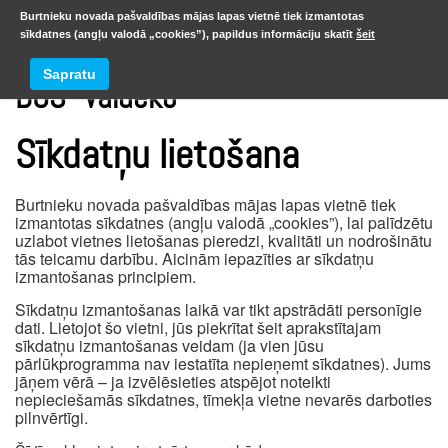
Burtnieku novada pašvaldības mājas lapas vietnē tiek izmantotas
sīkdatnes (angļu valodā „cookies”), papildus informāciju skatīt
šeit
Sapratu
DUS “Valdeko”
Sīkdatņu lietošana
Burtnieku novada pašvaldības mājas lapas vietnē tiek
izmantotas sīkdatnes (angļu valodā „cookies”), lai palīdzētu
uzlabot vietnes lietošanas pieredzi, kvalitāti un nodrošinātu
tās teicamu darbību. Aicinām iepazīties ar sīkdatņu
izmantošanas principiem.
Sīkdatņu izmantošanas laikā var tikt apstrādāti personīgie
dati. Lietojot šo vietni, jūs piekrītat šeit aprakstītajam
sīkdatņu izmantošanas veidam (ja vien jūsu
pārlūkprogramma nav iestatīta nepieņemt sīkdatnes). Jums
jāņem vērā – ja izvēlēsieties atspējot noteikti
nepieciešamās sīkdatnes, tīmekļa vietne nevarēs darboties
pilnvērtīgi.