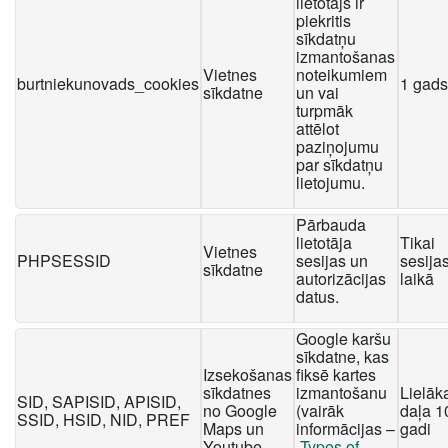
lietotājs ir
piekritis
sīkdatņu
izmantošanas
Vietnes
noteikumiem
burtniekunovads_cookies
1 gads
sīkdatne
un vai
turpmāk
attēlot
paziņojumu
par sīkdatņu
lietojumu.
Pārbauda
lietotāja
Tikai
Vietnes
PHPSESSID
sesijas un
sesija
sīkdatne
autorizācijas
laikā
datus.
Google karšu
sīkdatne, kas
Izsekošanas
fiksē kartes
sīkdatnes
izmantošanu
Lielāk
SID, SAPISID, APISID,
no Google
(vairāk
daļa 1
SSID, HSID, NID, PREF
Maps un
informācijas –
gadi
Youtube
Types of