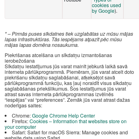
cookies used
by Google
).
* – Pirmās puses sīkdatnes tiek uzglabātas uz mūsu mājas
lapas infrastruktūras. Tās iespējams atpazīt pēc mūsu
mājas lapas domēna nosaukuma.
Piekrišanas atcelšana un sīkdatņu izmantošanas
ierobežošana
Sīkdatņu iestatījumus jūs varat mainīt jebkurā laikā savā
interneta pārlūkprogrammā. Piemēram, jūs varat atcelt doto
piekrišanu sīkdatņu saglabāšanai, atķeksējot savā
pārlūkprogrammā funkciju, kas ļauj noraidīt visus sīkdatņu
saglabāšanas priekšlikumus. Šos iestatījumus jūs varat
atrast savas interneta pārlūkprogrammas izvēlnēs
“iespējas” vai “preferences”. Zemāk jūs varat atrast dažas
noderīgas saites:
Chrome:
Google Chrome Help Center
Firefox:
Cookies – Information that websites store on
your computer
Safari: Safari for macOS Sierra: Manage cookies and
website data using Safari