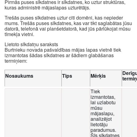
Pirmās puses sīkdatnes ir sīkdatnes, ko uztur struktūras,
kuras administrē mājaslapas uzturētājs.
Trešās puses sīkdatnes uztur citi domēni, kas nepieder
mums. Trešās puses sīkdatnes, kas var tikt saglabātas jūsu
datorā, telefonā vai planšetdatorā, kad jūs pārlūkojat mūsu
tīmekļa vietni.
Lietoto sīkdatņu saraksts
Burtnieku novada pašvaldības mājas lapas vietnē tiek
izmantotas šādas sīkdatnes ar šādiem glabāšanas
termiņiem:
Derīg
Nosaukums
Tips
Mērķis
termi
Tiek
izmantotas,
lai uzlabotu
mūsu
mājaslapu,
analizējot
lietotāju
paradumus.
Šīs sīkdatnes