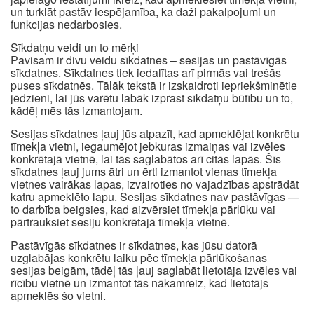
un turklāt pastāv iespējamība, ka daži pakalpojumi un
funkcijas nedarbosies.
Sīkdatņu veidi un to mērķi
Pavisam ir divu veidu sīkdatnes – sesijas un pastāvīgās
sīkdatnes. Sīkdatnes tiek iedalītas arī pirmās vai trešās
puses sīkdatnēs. Tālāk tekstā ir izskaidroti iepriekšminētie
jēdzieni, lai jūs varētu labāk izprast sīkdatņu būtību un to,
kādēļ mēs tās izmantojam.
Sesijas sīkdatnes ļauj jūs atpazīt, kad apmeklējat konkrētu
tīmekļa vietni, iegaumējot jebkuras izmaiņas vai izvēles
konkrētajā vietnē, lai tās saglabātos arī citās lapās. Šīs
sīkdatnes ļauj jums ātri un ērti izmantot vienas tīmekļa
vietnes vairākas lapas, izvairoties no vajadzības apstrādāt
katru apmeklēto lapu. Sesijas sīkdatnes nav pastāvīgas —
to darbība beigsies, kad aizvērsiet tīmekļa pārlūku vai
pārtrauksiet sesiju konkrētajā tīmekļa vietnē.
Pastāvīgās sīkdatnes ir sīkdatnes, kas jūsu datorā
uzglabājas konkrētu laiku pēc tīmekļa pārlūkošanas
sesijas beigām, tādēļ tās ļauj saglabāt lietotāja izvēles vai
rīcību vietnē un izmantot tās nākamreiz, kad lietotājs
apmeklēs šo vietni.