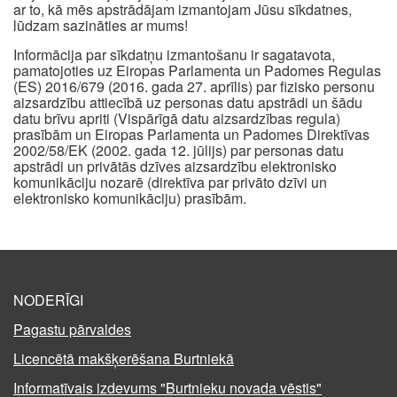
ar to, kā mēs apstrādājam izmantojam Jūsu sīkdatnes,
lūdzam sazināties ar mums!
Informācija par sīkdatņu izmantošanu ir sagatavota,
pamatojoties uz Eiropas Parlamenta un Padomes Regulas
(ES) 2016/679 (2016. gada 27. aprīlis) par fizisko personu
aizsardzību attiecībā uz personas datu apstrādi un šādu
datu brīvu apriti (Vispārīgā datu aizsardzības regula)
prasībām un Eiropas Parlamenta un Padomes Direktīvas
2002/58/EK (2002. gada 12. jūlijs) par personas datu
apstrādi un privātās dzīves aizsardzību elektronisko
komunikāciju nozarē (direktīva par privāto dzīvi un
elektronisko komunikāciju) prasībām.
NODERĪGI
Pagastu pārvaldes
Licencētā makšķerēšana Burtniekā
Informatīvais izdevums "Burtnieku novada vēstis"