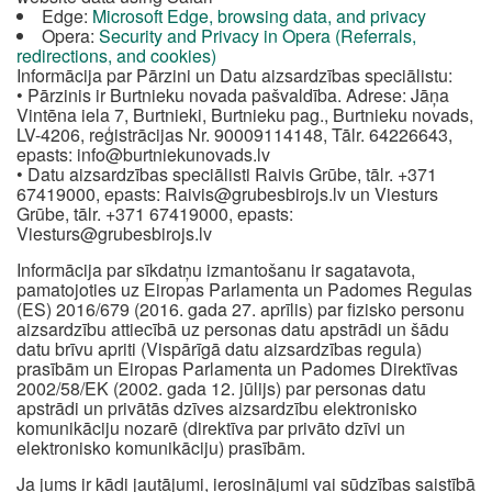
Edge:
Microsoft Edge, browsing data, and privacy
Opera:
Security and Privacy in Opera (Referrals,
redirections, and cookies)
Informācija par Pārzini un Datu aizsardzības speciālistu:
• Pārzinis ir Burtnieku novada pašvaldība. Adrese: Jāņa
Vintēna iela 7, Burtnieki, Burtnieku pag., Burtnieku novads,
LV-4206, reģistrācijas Nr. 90009114148, Tālr. 64226643,
epasts:
info@burtniekunovads.lv
• Datu aizsardzības speciālisti Raivis Grūbe, tālr. +371
67419000, epasts:
Raivis@grubesbirojs.lv
un Viesturs
Grūbe, tālr. +371 67419000, epasts:
Viesturs@grubesbirojs.lv
Informācija par sīkdatņu izmantošanu ir sagatavota,
pamatojoties uz Eiropas Parlamenta un Padomes Regulas
(ES) 2016/679 (2016. gada 27. aprīlis) par fizisko personu
aizsardzību attiecībā uz personas datu apstrādi un šādu
datu brīvu apriti (Vispārīgā datu aizsardzības regula)
prasībām un Eiropas Parlamenta un Padomes Direktīvas
2002/58/EK (2002. gada 12. jūlijs) par personas datu
apstrādi un privātās dzīves aizsardzību elektronisko
komunikāciju nozarē (direktīva par privāto dzīvi un
elektronisko komunikāciju) prasībām.
Ja jums ir kādi jautājumi, ierosinājumi vai sūdzības saistībā