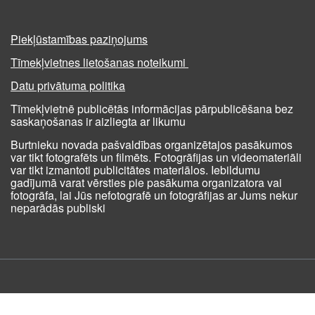
Piekļūstamības paziņojums
Tīmekļvietnes lietošanas noteikumi
Datu privātuma politika
Tīmekļvietnē publicētās informācijas pārpublicēšana bez
saskaņošanas ir aizliegta ar likumu
Burtnieku novada pašvaldības organizētajos pasākumos
var tikt fotografēts un filmēts. Fotogrāfijas un videomateriāli
var tikt izmantoti publicitātes materiālos. Iebildumu
gadījumā varat vērsties pie pasākuma organizatora vai
fotogrāfa, lai Jūs nefotografē un fotogrāfijas ar Jums nekur
neparādās publiski