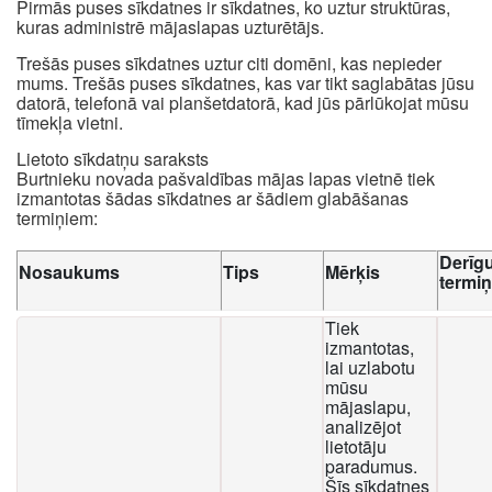
Pirmās puses sīkdatnes ir sīkdatnes, ko uztur struktūras,
kuras administrē mājaslapas uzturētājs.
Trešās puses sīkdatnes uztur citi domēni, kas nepieder
mums. Trešās puses sīkdatnes, kas var tikt saglabātas jūsu
datorā, telefonā vai planšetdatorā, kad jūs pārlūkojat mūsu
tīmekļa vietni.
Lietoto sīkdatņu saraksts
Burtnieku novada pašvaldības mājas lapas vietnē tiek
izmantotas šādas sīkdatnes ar šādiem glabāšanas
termiņiem:
Derīg
Nosaukums
Tips
Mērķis
termi
Tiek
izmantotas,
lai uzlabotu
mūsu
mājaslapu,
analizējot
lietotāju
paradumus.
Šīs sīkdatnes