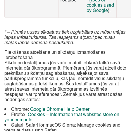
cookies used
by Google
).
* – Pirmās puses sīkdatnes tiek uzglabātas uz mūsu mājas
lapas infrastruktūras. Tās iespējams atpazīt pēc mūsu
mājas lapas domēna nosaukuma.
Piekrišanas atcelšana un sīkdatņu izmantošanas
ierobežošana
Sīkdatņu iestatījumus jūs varat mainīt jebkurā laikā savā
interneta pārlūkprogrammā. Piemēram, jūs varat atcelt doto
piekrišanu sīkdatņu saglabāšanai, atķeksējot savā
pārlūkprogrammā funkciju, kas ļauj noraidīt visus sīkdatņu
saglabāšanas priekšlikumus. Šos iestatījumus jūs varat
atrast savas interneta pārlūkprogrammas izvēlnēs
“iespējas” vai “preferences”. Zemāk jūs varat atrast dažas
noderīgas saites:
Chrome:
Google Chrome Help Center
Firefox:
Cookies – Information that websites store on
your computer
Safari: Safari for macOS Sierra: Manage cookies and
website data using Safari