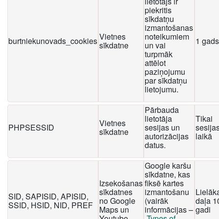
lietotājs ir
piekritis
sīkdatņu
izmantošanas
Vietnes
noteikumiem
burtniekunovads_cookies
1 gads
sīkdatne
un vai
turpmāk
attēlot
paziņojumu
par sīkdatņu
lietojumu.
Pārbauda
lietotāja
Tikai
Vietnes
PHPSESSID
sesijas un
sesija
sīkdatne
autorizācijas
laikā
datus.
Google karšu
sīkdatne, kas
Izsekošanas
fiksē kartes
sīkdatnes
izmantošanu
Lielāk
SID, SAPISID, APISID,
no Google
(vairāk
daļa 1
SSID, HSID, NID, PREF
Maps un
informācijas –
gadi
Youtube
Types of