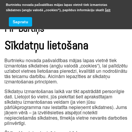
Burtnieku novada pašvaldības mājas lapas vietnē tiek izmantotas
sīkdatnes (angļu valodā „cookies”), papildus informāciju skatīt
šeit
Sapratu
PII “Burtiņš”
Sīkdatņu lietošana
Burtnieku novada pašvaldības mājas lapas vietnē tiek
izmantotas sīkdatnes (angļu valodā „cookies”), lai palīdzētu
uzlabot vietnes lietošanas pieredzi, kvalitāti un nodrošinātu
tās teicamu darbību. Aicinām iepazīties ar sīkdatņu
izmantošanas principiem.
Sīkdatņu izmantošanas laikā var tikt apstrādāti personīgie
dati. Lietojot šo vietni, jūs piekrītat šeit aprakstītajam
sīkdatņu izmantošanas veidam (ja vien jūsu
pārlūkprogramma nav iestatīta nepieņemt sīkdatnes). Jums
jāņem vērā – ja izvēlēsieties atspējot noteikti
nepieciešamās sīkdatnes, tīmekļa vietne nevarēs darboties
pilnvērtīgi.