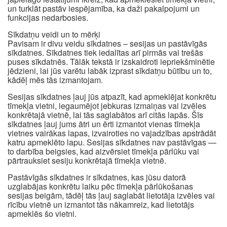
un turklāt pastāv iespējamība, ka daži pakalpojumi un
funkcijas nedarbosies.
Sīkdatņu veidi un to mērķi
Pavisam ir divu veidu sīkdatnes – sesijas un pastāvīgās
sīkdatnes. Sīkdatnes tiek iedalītas arī pirmās vai trešās
puses sīkdatnēs. Tālāk tekstā ir izskaidroti iepriekšminētie
jēdzieni, lai jūs varētu labāk izprast sīkdatņu būtību un to,
kādēļ mēs tās izmantojam.
Sesijas sīkdatnes ļauj jūs atpazīt, kad apmeklējat konkrētu
tīmekļa vietni, iegaumējot jebkuras izmaiņas vai izvēles
konkrētajā vietnē, lai tās saglabātos arī citās lapās. Šīs
sīkdatnes ļauj jums ātri un ērti izmantot vienas tīmekļa
vietnes vairākas lapas, izvairoties no vajadzības apstrādāt
katru apmeklēto lapu. Sesijas sīkdatnes nav pastāvīgas —
to darbība beigsies, kad aizvērsiet tīmekļa pārlūku vai
pārtrauksiet sesiju konkrētajā tīmekļa vietnē.
Pastāvīgās sīkdatnes ir sīkdatnes, kas jūsu datorā
uzglabājas konkrētu laiku pēc tīmekļa pārlūkošanas
sesijas beigām, tādēļ tās ļauj saglabāt lietotāja izvēles vai
rīcību vietnē un izmantot tās nākamreiz, kad lietotājs
apmeklēs šo vietni.