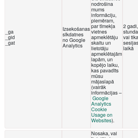
nodrošina
mums
informāciju,
piemēram,
par tīmekļa
2 gadi
Izsekošanas
_ga
vietnes
stunda
sīkdatnes
_gid
apmeklētāju
vai tika
no Google
_gat
skaitu un
sesija
Analytics
lietotāju
laikā
apmeklētajām
lapām, un
kopējo laiku,
kas pavadīts
mūsu
mājaslapā
(vairāk
informācijas –
Google
Analytics
Cookie
Usage on
Websites
).
Nosaka, vai