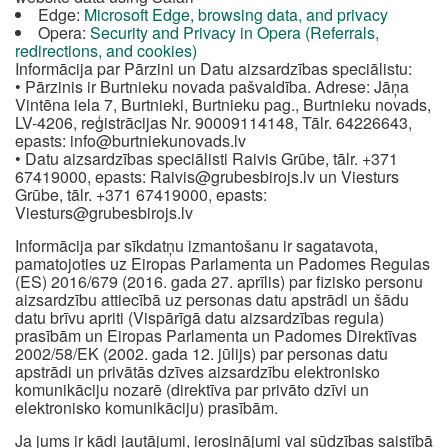
Edge:
Microsoft Edge, browsing data, and privacy
Opera:
Security and Privacy in Opera (Referrals,
redirections, and cookies)
Informācija par Pārzini un Datu aizsardzības speciālistu:
• Pārzinis ir Burtnieku novada pašvaldība. Adrese: Jāņa
Vintēna iela 7, Burtnieki, Burtnieku pag., Burtnieku novads,
LV-4206, reģistrācijas Nr. 90009114148, Tālr. 64226643,
epasts:
info@burtniekunovads.lv
• Datu aizsardzības speciālisti Raivis Grūbe, tālr. +371
67419000, epasts:
Raivis@grubesbirojs.lv
un Viesturs
Grūbe, tālr. +371 67419000, epasts:
Viesturs@grubesbirojs.lv
Informācija par sīkdatņu izmantošanu ir sagatavota,
pamatojoties uz Eiropas Parlamenta un Padomes Regulas
(ES) 2016/679 (2016. gada 27. aprīlis) par fizisko personu
aizsardzību attiecībā uz personas datu apstrādi un šādu
datu brīvu apriti (Vispārīgā datu aizsardzības regula)
prasībām un Eiropas Parlamenta un Padomes Direktīvas
2002/58/EK (2002. gada 12. jūlijs) par personas datu
apstrādi un privātās dzīves aizsardzību elektronisko
komunikāciju nozarē (direktīva par privāto dzīvi un
elektronisko komunikāciju) prasībām.
Ja jums ir kādi jautājumi, ierosinājumi vai sūdzības saistībā