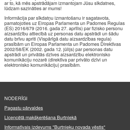
ar to, kā mēs apstrādājam izmantojam Jūsu sīkdatnes,
lūdzam sazināties ar mums!
Informācija par sīkdatņu izmantošanu ir sagatavota,
pamatojoties uz Eiropas Parlamenta un Padomes Regulas
(ES) 2016/679 (2016. gada 27. aprīlis) par fizisko personu
aizsardzību attiecībā uz personas datu apstrādi un šādu
datu brīvu apriti (Vispārīgā datu aizsardzības regula)
prasībām un Eiropas Parlamenta un Padomes Direktīvas
2002/58/EK (2002. gada 12. jūlijs) par personas datu
apstrādi un privātās dzīves aizsardzību elektronisko
komunikāciju nozarē (direktīva par privāto dzīvi un
elektronisko komunikāciju) prasībām.
NODERĪGI
Pagastu pārvaldes
Licencētā makšķerēšana Burtniekā
Informatīvais izdevums "Burtnieku novada vēstis"