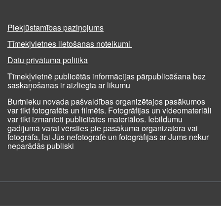
Piekļūstamības paziņojums
Tīmekļvietnes lietošanas noteikumi
Datu privātuma politika
Tīmekļvietnē publicētās informācijas pārpublicēšana bez
saskaņošanas ir aizliegta ar likumu
Burtnieku novada pašvaldības organizētajos pasākumos
var tikt fotografēts un filmēts. Fotogrāfijas un videomateriāli
var tikt izmantoti publicitātes materiālos. Iebildumu
gadījumā varat vērsties pie pasākuma organizatora vai
fotogrāfa, lai Jūs nefotografē un fotogrāfijas ar Jums nekur
neparādās publiski