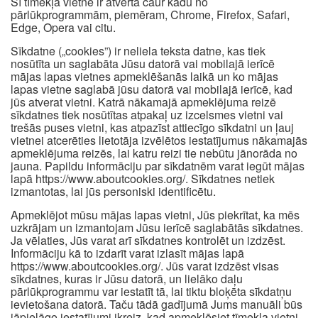
Šī tīmekļa vietne ir atvērta caur kādu no
pārlūkprogrammām, piemēram, Chrome, Firefox, Safari,
Edge, Opera vai citu.
Sīkdatne („cookies”) ir neliela teksta datne, kas tiek
nosūtīta un saglabāta Jūsu datorā vai mobilajā ierīcē
mājas lapas vietnes apmeklēšanās laikā un ko mājas
lapas vietne saglabā jūsu datorā vai mobilajā ierīcē, kad
jūs atverat vietni. Katrā nākamajā apmeklējuma reizē
sīkdatnes tiek nosūtītas atpakaļ uz izcelsmes vietni vai
trešās puses vietni, kas atpazīst attiecīgo sīkdatni un ļauj
vietnei atcerēties lietotāja izvēlētos iestatījumus nākamajās
apmeklējuma reizēs, lai katru reizi tie nebūtu jānorāda no
jauna. Papildu informāciju par sīkdatnēm varat iegūt mājas
lapā https://www.aboutcookies.org/. Sīkdatnes netiek
izmantotas, lai jūs personiski identificētu.
Apmeklējot mūsu mājas lapas vietni, Jūs piekrītat, ka mēs
uzkrājam un izmantojam Jūsu ierīcē saglabātās sīkdatnes.
Ja vēlaties, Jūs varat arī sīkdatnes kontrolēt un izdzēst.
Informāciju kā to izdarīt varat izlasīt mājas lapā
https://www.aboutcookies.org/. Jūs varat izdzēst visas
sīkdatnes, kuras ir Jūsu datorā, un lielāko daļu
pārlūkprogrammu var iestatīt tā, lai tiktu bloķēta sīkdatņu
ievietošana datorā. Taču tādā gadījumā Jums manuāli būs
jāpielāgo iestatījumi ikreiz, kad apmeklēsiet tīmekļa vietni,