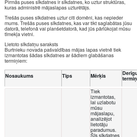
Pirmās puses sīkdatnes ir sīkdatnes, ko uztur struktūras,
kuras administrē mājaslapas uzturētājs.
Trešās puses sīkdatnes uztur citi domēni, kas nepieder
mums. Trešās puses sīkdatnes, kas var tikt saglabātas jūsu
datorā, telefonā vai planšetdatorā, kad jūs pārlūkojat mūsu
tīmekļa vietni.
Lietoto sīkdatņu saraksts
Burtnieku novada pašvaldības mājas lapas vietnē tiek
izmantotas šādas sīkdatnes ar šādiem glabāšanas
termiņiem:
Derīg
Nosaukums
Tips
Mērķis
termi
Tiek
izmantotas,
lai uzlabotu
mūsu
mājaslapu,
analizējot
lietotāju
paradumus.
Šīs sīkdatnes