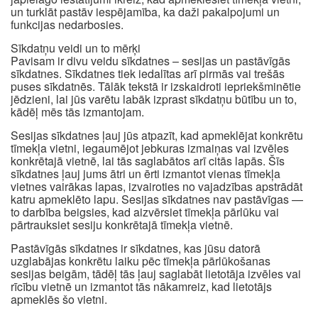
un turklāt pastāv iespējamība, ka daži pakalpojumi un
funkcijas nedarbosies.
Sīkdatņu veidi un to mērķi
Pavisam ir divu veidu sīkdatnes – sesijas un pastāvīgās
sīkdatnes. Sīkdatnes tiek iedalītas arī pirmās vai trešās
puses sīkdatnēs. Tālāk tekstā ir izskaidroti iepriekšminētie
jēdzieni, lai jūs varētu labāk izprast sīkdatņu būtību un to,
kādēļ mēs tās izmantojam.
Sesijas sīkdatnes ļauj jūs atpazīt, kad apmeklējat konkrētu
tīmekļa vietni, iegaumējot jebkuras izmaiņas vai izvēles
konkrētajā vietnē, lai tās saglabātos arī citās lapās. Šīs
sīkdatnes ļauj jums ātri un ērti izmantot vienas tīmekļa
vietnes vairākas lapas, izvairoties no vajadzības apstrādāt
katru apmeklēto lapu. Sesijas sīkdatnes nav pastāvīgas —
to darbība beigsies, kad aizvērsiet tīmekļa pārlūku vai
pārtrauksiet sesiju konkrētajā tīmekļa vietnē.
Pastāvīgās sīkdatnes ir sīkdatnes, kas jūsu datorā
uzglabājas konkrētu laiku pēc tīmekļa pārlūkošanas
sesijas beigām, tādēļ tās ļauj saglabāt lietotāja izvēles vai
rīcību vietnē un izmantot tās nākamreiz, kad lietotājs
apmeklēs šo vietni.