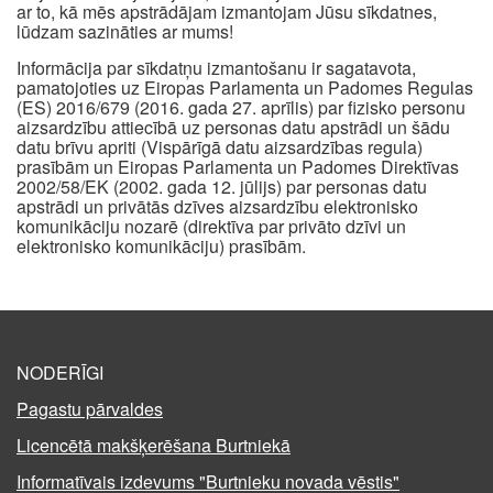
ar to, kā mēs apstrādājam izmantojam Jūsu sīkdatnes,
lūdzam sazināties ar mums!
Informācija par sīkdatņu izmantošanu ir sagatavota,
pamatojoties uz Eiropas Parlamenta un Padomes Regulas
(ES) 2016/679 (2016. gada 27. aprīlis) par fizisko personu
aizsardzību attiecībā uz personas datu apstrādi un šādu
datu brīvu apriti (Vispārīgā datu aizsardzības regula)
prasībām un Eiropas Parlamenta un Padomes Direktīvas
2002/58/EK (2002. gada 12. jūlijs) par personas datu
apstrādi un privātās dzīves aizsardzību elektronisko
komunikāciju nozarē (direktīva par privāto dzīvi un
elektronisko komunikāciju) prasībām.
NODERĪGI
Pagastu pārvaldes
Licencētā makšķerēšana Burtniekā
Informatīvais izdevums "Burtnieku novada vēstis"