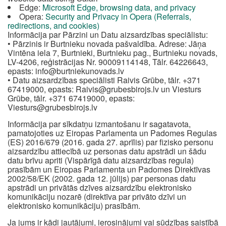
Edge:
Microsoft Edge, browsing data, and privacy
Opera:
Security and Privacy in Opera (Referrals,
redirections, and cookies)
Informācija par Pārzini un Datu aizsardzības speciālistu:
• Pārzinis ir Burtnieku novada pašvaldība. Adrese: Jāņa
Vintēna iela 7, Burtnieki, Burtnieku pag., Burtnieku novads,
LV-4206, reģistrācijas Nr. 90009114148, Tālr. 64226643,
epasts:
info@burtniekunovads.lv
• Datu aizsardzības speciālisti Raivis Grūbe, tālr. +371
67419000, epasts:
Raivis@grubesbirojs.lv
un Viesturs
Grūbe, tālr. +371 67419000, epasts:
Viesturs@grubesbirojs.lv
Informācija par sīkdatņu izmantošanu ir sagatavota,
pamatojoties uz Eiropas Parlamenta un Padomes Regulas
(ES) 2016/679 (2016. gada 27. aprīlis) par fizisko personu
aizsardzību attiecībā uz personas datu apstrādi un šādu
datu brīvu apriti (Vispārīgā datu aizsardzības regula)
prasībām un Eiropas Parlamenta un Padomes Direktīvas
2002/58/EK (2002. gada 12. jūlijs) par personas datu
apstrādi un privātās dzīves aizsardzību elektronisko
komunikāciju nozarē (direktīva par privāto dzīvi un
elektronisko komunikāciju) prasībām.
Ja jums ir kādi jautājumi, ierosinājumi vai sūdzības saistībā