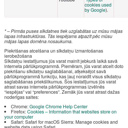
cookies used
by Google
).
* – Pirmās puses sīkdatnes tiek uzglabātas uz mūsu mājas
lapas infrastruktūras. Tās iespējams atpazīt pēc mūsu
mājas lapas domēna nosaukuma.
Piekrišanas atcelšana un sīkdatņu izmantošanas
ierobežošana
Sīkdatņu iestatījumus jūs varat mainīt jebkurā laikā savā
interneta pārlūkprogrammā. Piemēram, jūs varat atcelt doto
piekrišanu sīkdatņu saglabāšanai, atķeksējot savā
pārlūkprogrammā funkciju, kas ļauj noraidīt visus sīkdatņu
saglabāšanas priekšlikumus. Šos iestatījumus jūs varat
atrast savas interneta pārlūkprogrammas izvēlnēs
“iespējas” vai “preferences”. Zemāk jūs varat atrast dažas
noderīgas saites:
Chrome:
Google Chrome Help Center
Firefox:
Cookies – Information that websites store on
your computer
Safari: Safari for macOS Sierra: Manage cookies and
website data using Safari