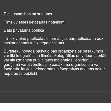
Piekļūstamības paziņojums
Tīmekļvietnes lietošanas noteikumi
Datu privātuma politika
Tīmekļvietnē publicētās informācijas pārpublicēšana bez
saskaņošanas ir aizliegta ar likumu
Burtnieku novada pašvaldības organizētajos pasākumos
var tikt fotografēts un filmēts. Fotogrāfijas un videomateriāli
var tikt izmantoti publicitātes materiālos. Iebildumu
gadījumā varat vērsties pie pasākuma organizatora vai
fotogrāfa, lai Jūs nefotografē un fotogrāfijas ar Jums nekur
neparādās publiski