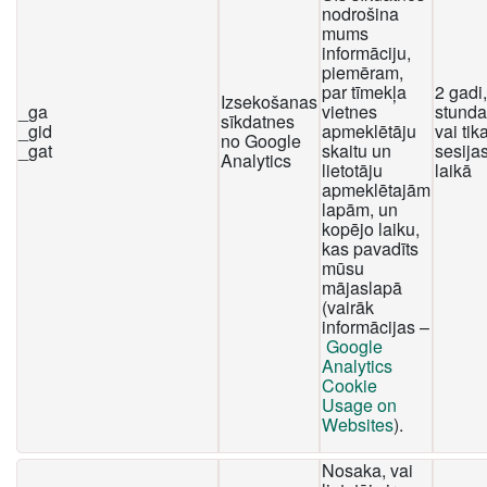
nodrošina
mums
informāciju,
piemēram,
par tīmekļa
2 gadi
Izsekošanas
_ga
vietnes
stunda
sīkdatnes
_gid
apmeklētāju
vai tika
no Google
_gat
skaitu un
sesija
Analytics
lietotāju
laikā
apmeklētajām
lapām, un
kopējo laiku,
kas pavadīts
mūsu
mājaslapā
(vairāk
informācijas –
Google
Analytics
Cookie
Usage on
Websites
).
Nosaka, vai