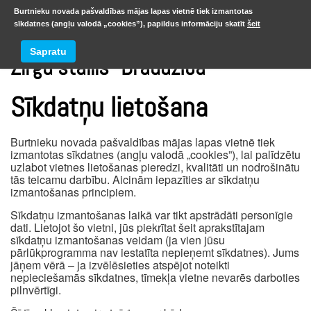
Burtnieku novada pašvaldības mājas lapas vietnē tiek izmantotas
sīkdatnes (angļu valodā „cookies”), papildus informāciju skatīt
šeit
Sapratu
Zirgu stallis “Draudzība”
Sīkdatņu lietošana
Burtnieku novada pašvaldības mājas lapas vietnē tiek
izmantotas sīkdatnes (angļu valodā „cookies”), lai palīdzētu
uzlabot vietnes lietošanas pieredzi, kvalitāti un nodrošinātu
tās teicamu darbību. Aicinām iepazīties ar sīkdatņu
izmantošanas principiem.
Sīkdatņu izmantošanas laikā var tikt apstrādāti personīgie
dati. Lietojot šo vietni, jūs piekrītat šeit aprakstītajam
sīkdatņu izmantošanas veidam (ja vien jūsu
pārlūkprogramma nav iestatīta nepieņemt sīkdatnes). Jums
jāņem vērā – ja izvēlēsieties atspējot noteikti
nepieciešamās sīkdatnes, tīmekļa vietne nevarēs darboties
pilnvērtīgi.