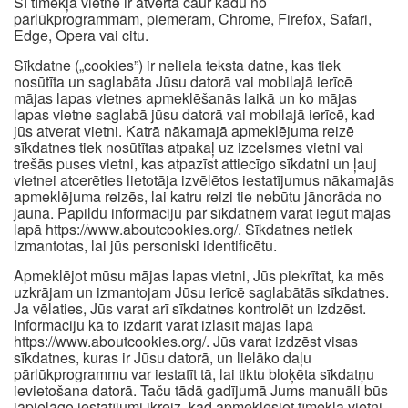
Šī tīmekļa vietne ir atvērta caur kādu no
pārlūkprogrammām, piemēram, Chrome, Firefox, Safari,
Edge, Opera vai citu.
Sīkdatne („cookies”) ir neliela teksta datne, kas tiek
nosūtīta un saglabāta Jūsu datorā vai mobilajā ierīcē
mājas lapas vietnes apmeklēšanās laikā un ko mājas
lapas vietne saglabā jūsu datorā vai mobilajā ierīcē, kad
jūs atverat vietni. Katrā nākamajā apmeklējuma reizē
sīkdatnes tiek nosūtītas atpakaļ uz izcelsmes vietni vai
trešās puses vietni, kas atpazīst attiecīgo sīkdatni un ļauj
vietnei atcerēties lietotāja izvēlētos iestatījumus nākamajās
apmeklējuma reizēs, lai katru reizi tie nebūtu jānorāda no
jauna. Papildu informāciju par sīkdatnēm varat iegūt mājas
lapā https://www.aboutcookies.org/. Sīkdatnes netiek
izmantotas, lai jūs personiski identificētu.
Apmeklējot mūsu mājas lapas vietni, Jūs piekrītat, ka mēs
uzkrājam un izmantojam Jūsu ierīcē saglabātās sīkdatnes.
Ja vēlaties, Jūs varat arī sīkdatnes kontrolēt un izdzēst.
Informāciju kā to izdarīt varat izlasīt mājas lapā
https://www.aboutcookies.org/. Jūs varat izdzēst visas
sīkdatnes, kuras ir Jūsu datorā, un lielāko daļu
pārlūkprogrammu var iestatīt tā, lai tiktu bloķēta sīkdatņu
ievietošana datorā. Taču tādā gadījumā Jums manuāli būs
jāpielāgo iestatījumi ikreiz, kad apmeklēsiet tīmekļa vietni,