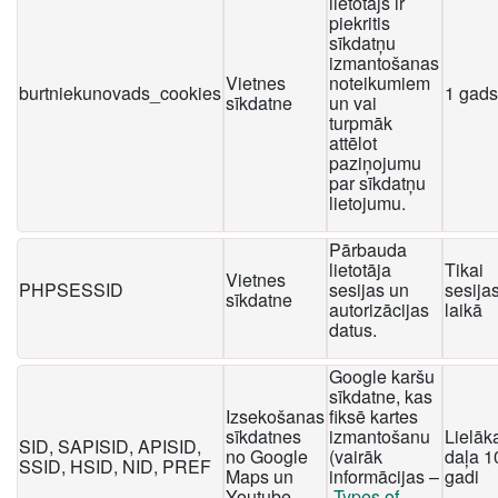
lietotājs ir
piekritis
sīkdatņu
izmantošanas
Vietnes
noteikumiem
burtniekunovads_cookies
1 gads
sīkdatne
un vai
turpmāk
attēlot
paziņojumu
par sīkdatņu
lietojumu.
Pārbauda
lietotāja
Tikai
Vietnes
PHPSESSID
sesijas un
sesija
sīkdatne
autorizācijas
laikā
datus.
Google karšu
sīkdatne, kas
Izsekošanas
fiksē kartes
sīkdatnes
izmantošanu
Lielāk
SID, SAPISID, APISID,
no Google
(vairāk
daļa 1
SSID, HSID, NID, PREF
Maps un
informācijas –
gadi
Youtube
Types of