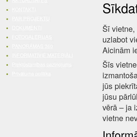
AKTUALITĀTES
Sīkda
KONTAKTI
PAR PROJEKTU
Šī vietne,
DOKUMENTI
FOTOGALERIJAS
uzlabot vi
PANORĀMAS 360
Aicinām i
INFORMATĪVIE MATERIĀLI
Šīs vietne
Piekļūstamības paziņojums
izmantošan
Privātuma politika
jūs piekrī
jūsu pārl
vērā – ja 
vietne nev
Inform