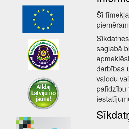
Šī tīmekļ
piemēram,
Sīkdatnes 
saglabā br
apmeklēsi
darbības 
valodu va
palīdzību 
iestatījum
Sīkdatņ