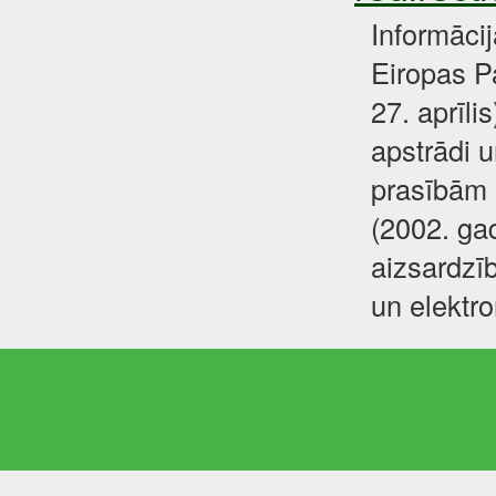
Informāci
Eiropas P
27. aprīli
apstrādi u
prasībām 
(2002. gad
aizsardzīb
un elektr