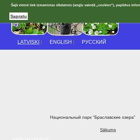
Šajā vietnē tiek izmantotas sīkdatnes (angļu valodā „cookies”), papildus infor
Sapratu
LATVISKI
|
ENGLISH
|
РУССКИЙ
Национальный парк “Браславские озера”
Sākums