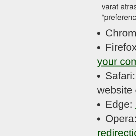
varat atra
“preferenc
Chrom
Firefo
your co
Safari
website 
Edge:
Opera
redirect