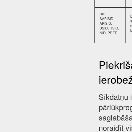
SID,
SAPISID,
s
APISID,
SSID, HSID,
NID, PREF
Piekri
ierobe
Sīkdatņu i
pārlūkpro
saglabāša
noraidīt 