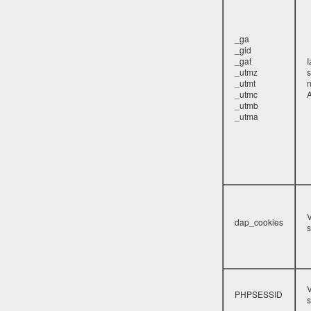
_ga
_gid
_gat
_utmz
s
_utmt
_utmc
A
_utmb
_utma
V
dap_cookies
s
V
PHPSESSID
s