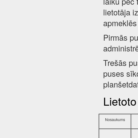
laiku pēc 
lietotāja 
apmeklēs 
Pirmās pus
administr
Trešās pu
puses sīkd
planšetdat
Lietoto
Nosaukums