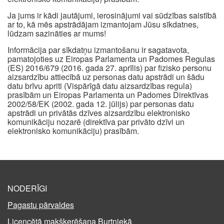
Ja jums ir kādi jautājumi, ierosinājumi vai sūdzības saistībā
ar to, kā mēs apstrādājam izmantojam Jūsu sīkdatnes,
lūdzam sazināties ar mums!
Informācija par sīkdatņu izmantošanu ir sagatavota,
pamatojoties uz Eiropas Parlamenta un Padomes Regulas
(ES) 2016/679 (2016. gada 27. aprīlis) par fizisko personu
aizsardzību attiecībā uz personas datu apstrādi un šādu
datu brīvu apriti (Vispārīgā datu aizsardzības regula)
prasībām un Eiropas Parlamenta un Padomes Direktīvas
2002/58/EK (2002. gada 12. jūlijs) par personas datu
apstrādi un privātās dzīves aizsardzību elektronisko
komunikāciju nozarē (direktīva par privāto dzīvi un
elektronisko komunikāciju) prasībām.
NODERĪGI
Pagastu pārvaldes
Licencētā makšķerēšana Burtniekā