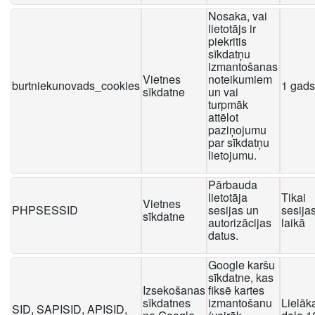
Nosaka, vai
lietotājs ir
piekritis
sīkdatņu
izmantošanas
Vietnes
noteikumiem
burtniekunovads_cookies
1 gads
sīkdatne
un vai
turpmāk
attēlot
paziņojumu
par sīkdatņu
lietojumu.
Pārbauda
lietotāja
Tikai
Vietnes
PHPSESSID
sesijas un
sesija
sīkdatne
autorizācijas
laikā
datus.
Google karšu
sīkdatne, kas
Izsekošanas
fiksē kartes
sīkdatnes
izmantošanu
Lielāk
SID, SAPISID, APISID,