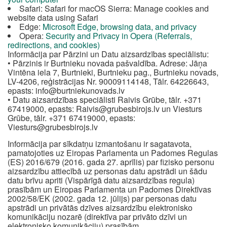
Safari: Safari for macOS Sierra: Manage cookies and
website data using Safari
Edge:
Microsoft Edge, browsing data, and privacy
Opera:
Security and Privacy in Opera (Referrals,
redirections, and cookies)
Informācija par Pārzini un Datu aizsardzības speciālistu:
• Pārzinis ir Burtnieku novada pašvaldība. Adrese: Jāņa
Vintēna iela 7, Burtnieki, Burtnieku pag., Burtnieku novads,
LV-4206, reģistrācijas Nr. 90009114148, Tālr. 64226643,
epasts:
info@burtniekunovads.lv
• Datu aizsardzības speciālisti Raivis Grūbe, tālr. +371
67419000, epasts:
Raivis@grubesbirojs.lv
un Viesturs
Grūbe, tālr. +371 67419000, epasts:
Viesturs@grubesbirojs.lv
Informācija par sīkdatņu izmantošanu ir sagatavota,
pamatojoties uz Eiropas Parlamenta un Padomes Regulas
(ES) 2016/679 (2016. gada 27. aprīlis) par fizisko personu
aizsardzību attiecībā uz personas datu apstrādi un šādu
datu brīvu apriti (Vispārīgā datu aizsardzības regula)
prasībām un Eiropas Parlamenta un Padomes Direktīvas
2002/58/EK (2002. gada 12. jūlijs) par personas datu
apstrādi un privātās dzīves aizsardzību elektronisko
komunikāciju nozarē (direktīva par privāto dzīvi un
elektronisko komunikāciju) prasībām.