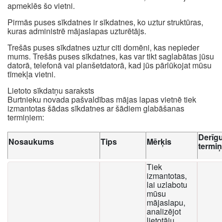
apmeklēs šo vietni.
Pirmās puses sīkdatnes ir sīkdatnes, ko uztur struktūras,
kuras administrē mājaslapas uzturētājs.
Trešās puses sīkdatnes uztur citi domēni, kas nepieder
mums. Trešās puses sīkdatnes, kas var tikt saglabātas jūsu
datorā, telefonā vai planšetdatorā, kad jūs pārlūkojat mūsu
tīmekļa vietni.
Lietoto sīkdatņu saraksts
Burtnieku novada pašvaldības mājas lapas vietnē tiek
izmantotas šādas sīkdatnes ar šādiem glabāšanas
termiņiem:
Derīg
Nosaukums
Tips
Mērķis
termi
Tiek
izmantotas,
lai uzlabotu
mūsu
mājaslapu,
analizējot
lietotāju