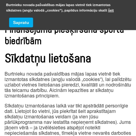
Burtnieku novada pašvaldības mājas lapas vietnē tiek izmantotas
sīkdatnes (angļu valodā „cookies”), papildus informāciju skatīt
šeit
Sapratu
Finansējuma piešķiršana sporta
biedrībām
Sīkdatņu lietošana
Burtnieku novada pašvaldības mājas lapas vietnē tiek
izmantotas sīkdatnes (angļu valodā „cookies”), lai palīdzētu
uzlabot vietnes lietošanas pieredzi, kvalitāti un nodrošinātu
tās teicamu darbību. Aicinām iepazīties ar sīkdatņu
izmantošanas principiem.
Sīkdatņu izmantošanas laikā var tikt apstrādāti personīgie
dati. Lietojot šo vietni, jūs piekrītat šeit aprakstītajam
sīkdatņu izmantošanas veidam (ja vien jūsu
pārlūkprogramma nav iestatīta nepieņemt sīkdatnes). Jums
jāņem vērā – ja izvēlēsieties atspējot noteikti
nepieciešamās sīkdatnes, tīmekļa vietne nevarēs darboties