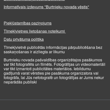
Informatīvais izdevums "Burtnieku novada vēstis"
Piekļūstamības paziņojums
Tīmekļvietnes lietošanas noteikumi
Datu privātuma politika
Tīmekļvietnē publicētās informācijas pārpublicēšana bez
saskaņošanas ir aizliegta ar likumu
Burtnieku novada pašvaldības organizētajos pasākumos
var tikt fotografēts un filmēts. Fotogrāfijas un videomateriāli
var tikt izmantoti publicitātes materiālos. Iebildumu
gadījumā varat vērsties pie pasākuma organizatora vai
fotogrāfa, lai Jūs nefotografē un fotogrāfijas ar Jums nekur
neparādās publiski