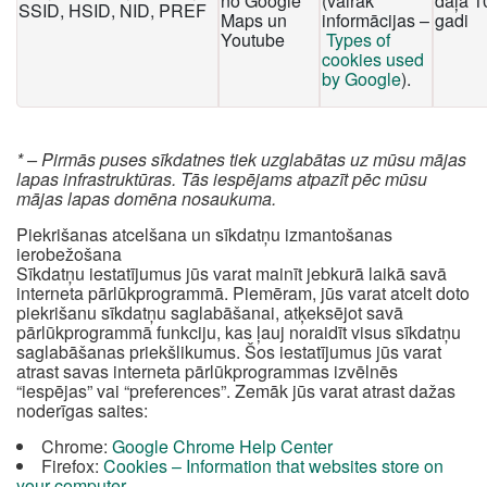
no Google
(vairāk
daļa 1
SSID, HSID, NID, PREF
Maps un
informācijas –
gadi
Youtube
Types of
cookies used
by Google
).
* – Pirmās puses sīkdatnes tiek uzglabātas uz mūsu mājas
lapas infrastruktūras. Tās iespējams atpazīt pēc mūsu
mājas lapas domēna nosaukuma.
Piekrišanas atcelšana un sīkdatņu izmantošanas
ierobežošana
Sīkdatņu iestatījumus jūs varat mainīt jebkurā laikā savā
interneta pārlūkprogrammā. Piemēram, jūs varat atcelt doto
piekrišanu sīkdatņu saglabāšanai, atķeksējot savā
pārlūkprogrammā funkciju, kas ļauj noraidīt visus sīkdatņu
saglabāšanas priekšlikumus. Šos iestatījumus jūs varat
atrast savas interneta pārlūkprogrammas izvēlnēs
“iespējas” vai “preferences”. Zemāk jūs varat atrast dažas
noderīgas saites:
Chrome:
Google Chrome Help Center
Firefox:
Cookies – Information that websites store on
your computer