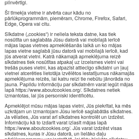
pilnvērtīgi.
Šī tīmekļa vietne ir atvērta caur kādu no
pārlūkprogrammām, piemēram, Chrome, Firefox, Safari,
Edge, Opera vai citu.
Sīkdatne („cookies”) ir neliela teksta datne, kas tiek
nosūtīta un saglabāta Jūsu datorā vai mobilajā ierīcē
mājas lapas vietnes apmeklēšanās laikā un ko mājas
lapas vietne saglabā jūsu datorā vai mobilajā ierīcē, kad
jūs atverat vietni. Katrā nākamajā apmeklējuma reizē
sīkdatnes tiek nosūtītas atpakaļ uz izcelsmes vietni vai
trešās puses vietni, kas atpazīst attiecīgo sīkdatni un ļauj
vietnei atcerēties lietotāja izvēlētos iestatījumus nākamajās
apmeklējuma reizēs, lai katru reizi tie nebūtu jānorāda no
jauna. Papildu informāciju par sīkdatnēm varat iegūt mājas
lapā https://www.aboutcookies.org/. Sīkdatnes netiek
izmantotas, lai jūs personiski identificētu.
Apmeklējot mūsu mājas lapas vietni, Jūs piekrītat, ka mēs
uzkrājam un izmantojam Jūsu ierīcē saglabātās sīkdatnes.
Ja vēlaties, Jūs varat arī sīkdatnes kontrolēt un izdzēst.
Informāciju kā to izdarīt varat izlasīt mājas lapā
https://www.aboutcookies.org/. Jūs varat izdzēst visas
sīkdatnes, kuras ir Jūsu datorā, un lielāko daļu