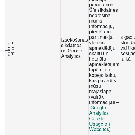
paradumus.
Šīs sīkdatnes
nodrošina
mums
informāciju,
piemēram,
par tīmekļa
2 gadi
Izsekošanas
_ga
vietnes
stunda
sīkdatnes
_gid
apmeklētāju
vai tika
no Google
_gat
skaitu un
sesija
Analytics
lietotāju
laikā
apmeklētajām
lapām, un
kopējo laiku,
kas pavadīts
mūsu
mājaslapā
(vairāk
informācijas –
Google
Analytics
Cookie
Usage on
Websites
).