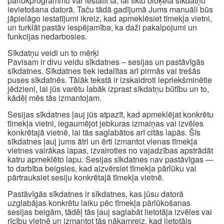
pārlūkprogrammu var iestatīt tā, lai tiktu bloķēta sīkdatņu
ievietošana datorā. Taču tādā gadījumā Jums manuāli būs
jāpielāgo iestatījumi ikreiz, kad apmeklēsiet tīmekļa vietni,
un turklāt pastāv iespējamība, ka daži pakalpojumi un
funkcijas nedarbosies.
Sīkdatņu veidi un to mērķi
Pavisam ir divu veidu sīkdatnes – sesijas un pastāvīgās
sīkdatnes. Sīkdatnes tiek iedalītas arī pirmās vai trešās
puses sīkdatnēs. Tālāk tekstā ir izskaidroti iepriekšminētie
jēdzieni, lai jūs varētu labāk izprast sīkdatņu būtību un to,
kādēļ mēs tās izmantojam.
Sesijas sīkdatnes ļauj jūs atpazīt, kad apmeklējat konkrētu
tīmekļa vietni, iegaumējot jebkuras izmaiņas vai izvēles
konkrētajā vietnē, lai tās saglabātos arī citās lapās. Šīs
sīkdatnes ļauj jums ātri un ērti izmantot vienas tīmekļa
vietnes vairākas lapas, izvairoties no vajadzības apstrādāt
katru apmeklēto lapu. Sesijas sīkdatnes nav pastāvīgas —
to darbība beigsies, kad aizvērsiet tīmekļa pārlūku vai
pārtrauksiet sesiju konkrētajā tīmekļa vietnē.
Pastāvīgās sīkdatnes ir sīkdatnes, kas jūsu datorā
uzglabājas konkrētu laiku pēc tīmekļa pārlūkošanas
sesijas beigām, tādēļ tās ļauj saglabāt lietotāja izvēles vai
rīcību vietnē un izmantot tās nākamreiz, kad lietotājs