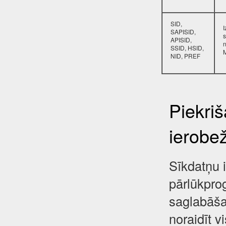
SID,
SAPISID,
s
APISID,
SSID, HSID,
NID, PREF
Piekri
ierobe
Sīkdatņu i
pārlūkpro
saglabāša
noraidīt 