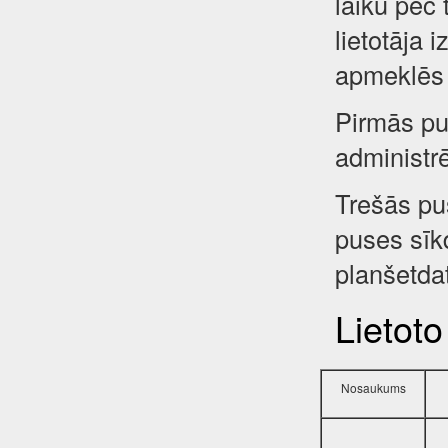
laiku pēc 
lietotāja 
apmeklēs 
Pirmās pus
administr
Trešās pu
puses sīkd
planšetdat
Lietoto
Nosaukums