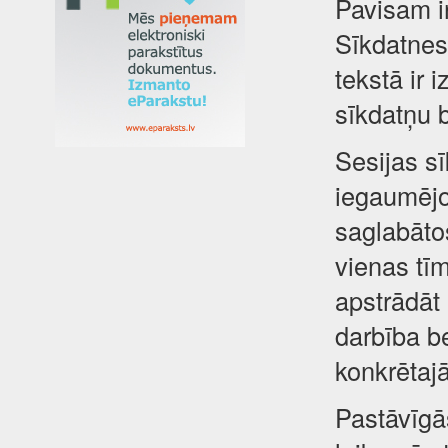
Pavisam i
Sīkdatnes 
tekstā ir 
sīkdatņu 
Sesijas sī
iegaumējot
saglabātos
vienas tīm
apstrādāt
darbība be
konkrētajā
Pastāvīgā