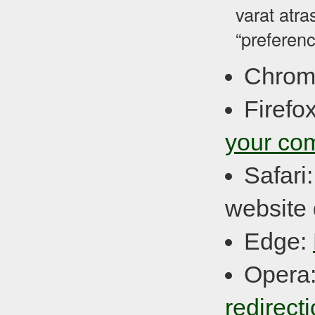
varat atra
“preferenc
Chrom
Firefo
your co
Safari
website 
Edge:
Opera
redirect