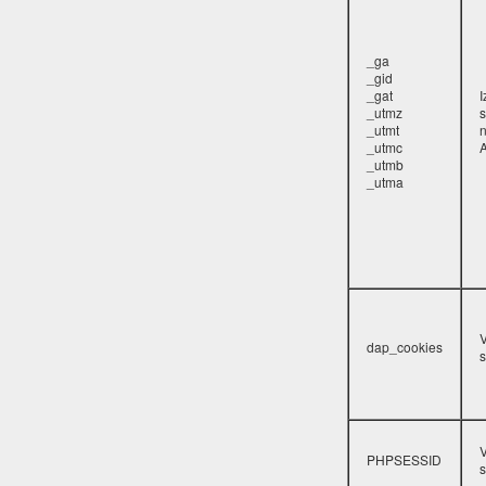
_ga
_gid
_gat
_utmz
s
_utmt
_utmc
A
_utmb
_utma
V
dap_cookies
s
V
PHPSESSID
s