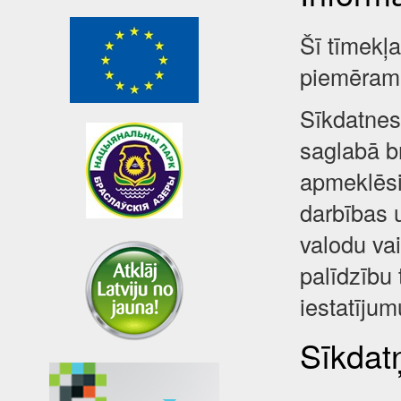
Šī tīmekļ
piemēram,
Sīkdatnes 
saglabā br
apmeklēsi
darbības 
valodu va
palīdzību 
iestatījum
Sīkdatņ