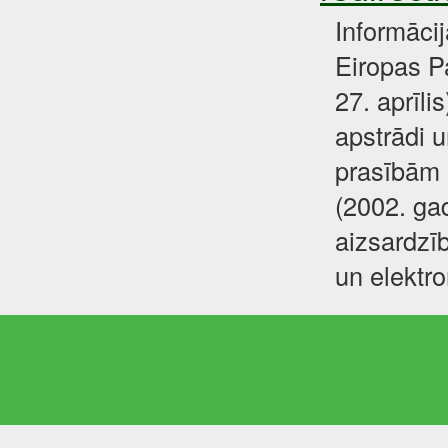
Informāci
Eiropas P
27. aprīli
apstrādi u
prasībām 
(2002. gad
aizsardzīb
un elektr