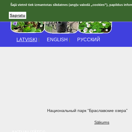
Šajā vietnē tiek izmantotas sīkdatnes (angļu valodā „cookies”), papildus infor
Sapratu
LATVISKI
|
ENGLISH
|
РУССКИЙ
Национальный парк “Браславские озера”
Sākums