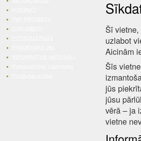
AKTUALITĀTES
Sīkda
KONTAKTI
PAR PROJEKTU
Šī vietne,
DOKUMENTI
FOTOGALERIJAS
uzlabot vi
PANORĀMAS 360
Aicinām i
INFORMATĪVIE MATERIĀLI
Šīs vietne
Piekļūstamības paziņojums
izmantošan
Privātuma politika
jūs piekrī
jūsu pārl
vērā – ja 
vietne nev
Inform