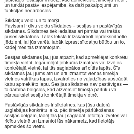
un turklāt pastāv iespējamība, ka daži pakalpojumi un
funkcijas nedarbosies.
Sīkdatņu veidi un to mērķi
Pavisam ir divu veidu sīkdatnes – sesijas un pastāvīgās
sīkdatnes. Sīkdatnes tiek iedalītas arī pirmās vai trešās
puses sīkdatnēs. Tālāk tekstā ir izskaidroti iepriekšminētie
jēdzieni, lai jūs varētu labāk izprast sīkdatņu būtību un to,
kādēļ mēs tās izmantojam.
Sesijas sīkdatnes ļauj jūs atpazīt, kad apmeklējat konkrētu
tīmekļa vietni, iegaumējot jebkuras izmaiņas vai izvēles
konkrētajā vietnē, lai tās saglabātos arī citās lapās. Šīs
sīkdatnes ļauj jums ātri un ērti izmantot vienas tīmekļa
vietnes vairākas lapas, izvairoties no vajadzības apstrādāt
katru apmeklēto lapu. Sesijas sīkdatnes nav pastāvīgas —
to darbība beigsies, kad aizvērsiet tīmekļa pārlūku vai
pārtrauksiet sesiju konkrētajā tīmekļa vietnē.
Pastāvīgās sīkdatnes ir sīkdatnes, kas jūsu datorā
uzglabājas konkrētu laiku pēc tīmekļa pārlūkošanas
sesijas beigām, tādēļ tās ļauj saglabāt lietotāja izvēles vai
rīcību vietnē un izmantot tās nākamreiz, kad lietotājs
apmeklēs šo vietni.