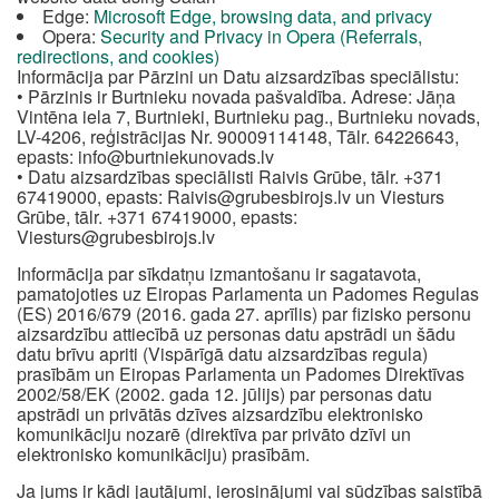
Edge:
Microsoft Edge, browsing data, and privacy
Opera:
Security and Privacy in Opera (Referrals,
redirections, and cookies)
Informācija par Pārzini un Datu aizsardzības speciālistu:
• Pārzinis ir Burtnieku novada pašvaldība. Adrese: Jāņa
Vintēna iela 7, Burtnieki, Burtnieku pag., Burtnieku novads,
LV-4206, reģistrācijas Nr. 90009114148, Tālr. 64226643,
epasts:
info@burtniekunovads.lv
• Datu aizsardzības speciālisti Raivis Grūbe, tālr. +371
67419000, epasts:
Raivis@grubesbirojs.lv
un Viesturs
Grūbe, tālr. +371 67419000, epasts:
Viesturs@grubesbirojs.lv
Informācija par sīkdatņu izmantošanu ir sagatavota,
pamatojoties uz Eiropas Parlamenta un Padomes Regulas
(ES) 2016/679 (2016. gada 27. aprīlis) par fizisko personu
aizsardzību attiecībā uz personas datu apstrādi un šādu
datu brīvu apriti (Vispārīgā datu aizsardzības regula)
prasībām un Eiropas Parlamenta un Padomes Direktīvas
2002/58/EK (2002. gada 12. jūlijs) par personas datu
apstrādi un privātās dzīves aizsardzību elektronisko
komunikāciju nozarē (direktīva par privāto dzīvi un
elektronisko komunikāciju) prasībām.
Ja jums ir kādi jautājumi, ierosinājumi vai sūdzības saistībā