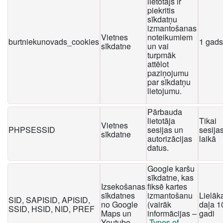
lietotājs ir
piekritis
sīkdatņu
izmantošanas
Vietnes
noteikumiem
burtniekunovads_cookies
1 gads
sīkdatne
un vai
turpmāk
attēlot
paziņojumu
par sīkdatņu
lietojumu.
Pārbauda
lietotāja
Tikai
Vietnes
PHPSESSID
sesijas un
sesija
sīkdatne
autorizācijas
laikā
datus.
Google karšu
sīkdatne, kas
Izsekošanas
fiksē kartes
sīkdatnes
izmantošanu
Lielāk
SID, SAPISID, APISID,
no Google
(vairāk
daļa 1
SSID, HSID, NID, PREF
Maps un
informācijas –
gadi
Youtube
Types of