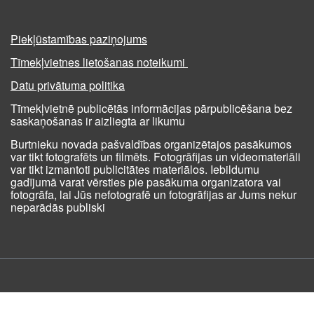
Piekļūstamības paziņojums
Tīmekļvietnes lietošanas noteikumi
Datu privātuma politika
Tīmekļvietnē publicētās informācijas pārpublicēšana bez
saskaņošanas ir aizliegta ar likumu
Burtnieku novada pašvaldības organizētajos pasākumos
var tikt fotografēts un filmēts. Fotogrāfijas un videomateriāli
var tikt izmantoti publicitātes materiālos. Iebildumu
gadījumā varat vērsties pie pasākuma organizatora vai
fotogrāfa, lai Jūs nefotografē un fotogrāfijas ar Jums nekur
neparādās publiski