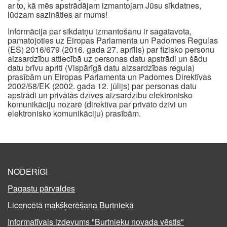
ar to, kā mēs apstrādājam izmantojam Jūsu sīkdatnes,
lūdzam sazināties ar mums!
Informācija par sīkdatņu izmantošanu ir sagatavota,
pamatojoties uz Eiropas Parlamenta un Padomes Regulas
(ES) 2016/679 (2016. gada 27. aprīlis) par fizisko personu
aizsardzību attiecībā uz personas datu apstrādi un šādu
datu brīvu apriti (Vispārīgā datu aizsardzības regula)
prasībām un Eiropas Parlamenta un Padomes Direktīvas
2002/58/EK (2002. gada 12. jūlijs) par personas datu
apstrādi un privātās dzīves aizsardzību elektronisko
komunikāciju nozarē (direktīva par privāto dzīvi un
elektronisko komunikāciju) prasībām.
NODERĪGI
Pagastu pārvaldes
Licencētā makšķerēšana Burtniekā
Informatīvais izdevums "Burtnieku novada vēstis"