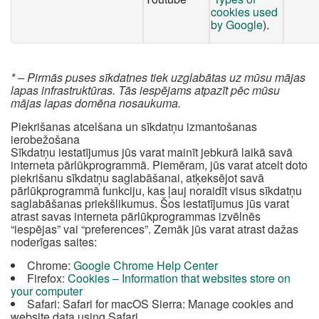
cookies used
by Google
).
* – Pirmās puses sīkdatnes tiek uzglabātas uz mūsu mājas
lapas infrastruktūras. Tās iespējams atpazīt pēc mūsu
mājas lapas domēna nosaukuma.
Piekrišanas atcelšana un sīkdatņu izmantošanas
ierobežošana
Sīkdatņu iestatījumus jūs varat mainīt jebkurā laikā savā
interneta pārlūkprogrammā. Piemēram, jūs varat atcelt doto
piekrišanu sīkdatņu saglabāšanai, atķeksējot savā
pārlūkprogrammā funkciju, kas ļauj noraidīt visus sīkdatņu
saglabāšanas priekšlikumus. Šos iestatījumus jūs varat
atrast savas interneta pārlūkprogrammas izvēlnēs
“iespējas” vai “preferences”. Zemāk jūs varat atrast dažas
noderīgas saites:
Chrome:
Google Chrome Help Center
Firefox:
Cookies – Information that websites store on
your computer
Safari: Safari for macOS Sierra: Manage cookies and
website data using Safari