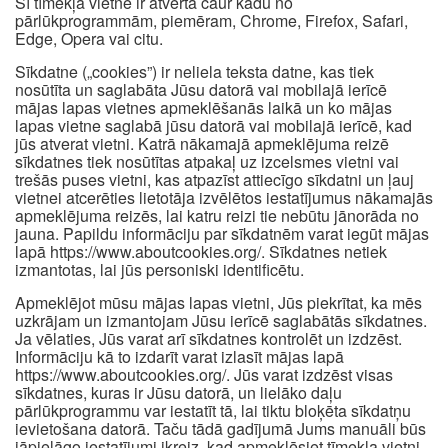
Šī tīmekļa vietne ir atvērta caur kādu no
pārlūkprogrammām, piemēram, Chrome, Firefox, Safari,
Edge, Opera vai citu.
Sīkdatne („cookies”) ir neliela teksta datne, kas tiek
nosūtīta un saglabāta Jūsu datorā vai mobilajā ierīcē
mājas lapas vietnes apmeklēšanās laikā un ko mājas
lapas vietne saglabā jūsu datorā vai mobilajā ierīcē, kad
jūs atverat vietni. Katrā nākamajā apmeklējuma reizē
sīkdatnes tiek nosūtītas atpakaļ uz izcelsmes vietni vai
trešās puses vietni, kas atpazīst attiecīgo sīkdatni un ļauj
vietnei atcerēties lietotāja izvēlētos iestatījumus nākamajās
apmeklējuma reizēs, lai katru reizi tie nebūtu jānorāda no
jauna. Papildu informāciju par sīkdatnēm varat iegūt mājas
lapā https://www.aboutcookies.org/. Sīkdatnes netiek
izmantotas, lai jūs personiski identificētu.
Apmeklējot mūsu mājas lapas vietni, Jūs piekrītat, ka mēs
uzkrājam un izmantojam Jūsu ierīcē saglabātās sīkdatnes.
Ja vēlaties, Jūs varat arī sīkdatnes kontrolēt un izdzēst.
Informāciju kā to izdarīt varat izlasīt mājas lapā
https://www.aboutcookies.org/. Jūs varat izdzēst visas
sīkdatnes, kuras ir Jūsu datorā, un lielāko daļu
pārlūkprogrammu var iestatīt tā, lai tiktu bloķēta sīkdatņu
ievietošana datorā. Taču tādā gadījumā Jums manuāli būs
jāpielāgo iestatījumi ikreiz, kad apmeklēsiet tīmekļa vietni,