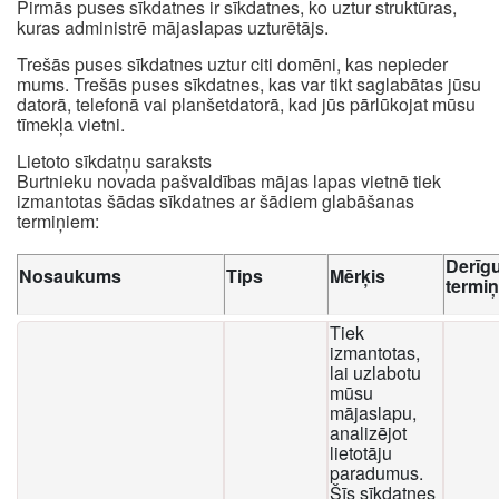
Pirmās puses sīkdatnes ir sīkdatnes, ko uztur struktūras,
kuras administrē mājaslapas uzturētājs.
Trešās puses sīkdatnes uztur citi domēni, kas nepieder
mums. Trešās puses sīkdatnes, kas var tikt saglabātas jūsu
datorā, telefonā vai planšetdatorā, kad jūs pārlūkojat mūsu
tīmekļa vietni.
Lietoto sīkdatņu saraksts
Burtnieku novada pašvaldības mājas lapas vietnē tiek
izmantotas šādas sīkdatnes ar šādiem glabāšanas
termiņiem:
Derīg
Nosaukums
Tips
Mērķis
termi
Tiek
izmantotas,
lai uzlabotu
mūsu
mājaslapu,
analizējot
lietotāju
paradumus.
Šīs sīkdatnes