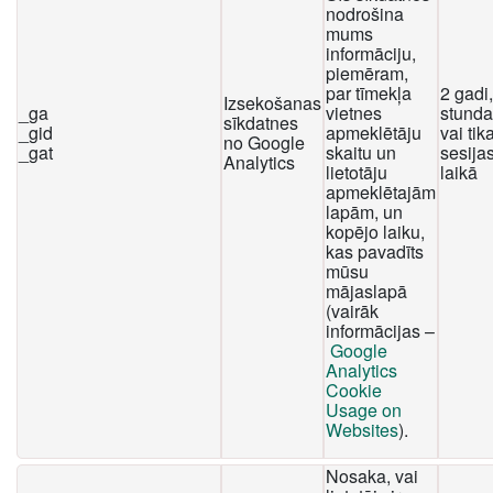
nodrošina
mums
informāciju,
piemēram,
par tīmekļa
2 gadi
Izsekošanas
_ga
vietnes
stunda
sīkdatnes
_gid
apmeklētāju
vai tika
no Google
_gat
skaitu un
sesija
Analytics
lietotāju
laikā
apmeklētajām
lapām, un
kopējo laiku,
kas pavadīts
mūsu
mājaslapā
(vairāk
informācijas –
Google
Analytics
Cookie
Usage on
Websites
).
Nosaka, vai