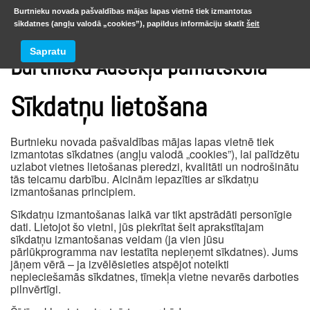
Burtnieku novada pašvaldības mājas lapas vietnē tiek izmantotas
sīkdatnes (angļu valodā „cookies”), papildus informāciju skatīt
šeit
Sapratu
Burtnieku Ausekļa pamatskola
Sīkdatņu lietošana
Burtnieku novada pašvaldības mājas lapas vietnē tiek
izmantotas sīkdatnes (angļu valodā „cookies”), lai palīdzētu
uzlabot vietnes lietošanas pieredzi, kvalitāti un nodrošinātu
tās teicamu darbību. Aicinām iepazīties ar sīkdatņu
izmantošanas principiem.
Sīkdatņu izmantošanas laikā var tikt apstrādāti personīgie
dati. Lietojot šo vietni, jūs piekrītat šeit aprakstītajam
sīkdatņu izmantošanas veidam (ja vien jūsu
pārlūkprogramma nav iestatīta nepieņemt sīkdatnes). Jums
jāņem vērā – ja izvēlēsieties atspējot noteikti
nepieciešamās sīkdatnes, tīmekļa vietne nevarēs darboties
pilnvērtīgi.