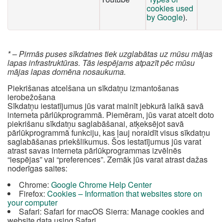
cookies used
by Google
).
* – Pirmās puses sīkdatnes tiek uzglabātas uz mūsu mājas
lapas infrastruktūras. Tās iespējams atpazīt pēc mūsu
mājas lapas domēna nosaukuma.
Piekrišanas atcelšana un sīkdatņu izmantošanas
ierobežošana
Sīkdatņu iestatījumus jūs varat mainīt jebkurā laikā savā
interneta pārlūkprogrammā. Piemēram, jūs varat atcelt doto
piekrišanu sīkdatņu saglabāšanai, atķeksējot savā
pārlūkprogrammā funkciju, kas ļauj noraidīt visus sīkdatņu
saglabāšanas priekšlikumus. Šos iestatījumus jūs varat
atrast savas interneta pārlūkprogrammas izvēlnēs
“iespējas” vai “preferences”. Zemāk jūs varat atrast dažas
noderīgas saites:
Chrome:
Google Chrome Help Center
Firefox:
Cookies – Information that websites store on
your computer
Safari: Safari for macOS Sierra: Manage cookies and
website data using Safari