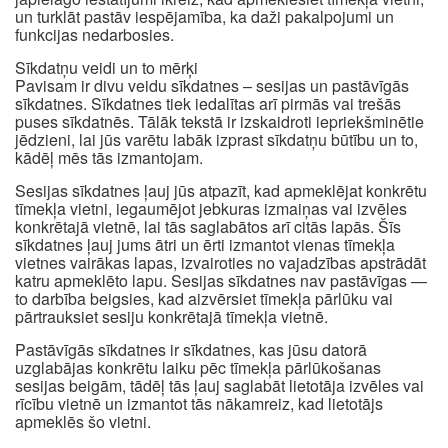
un turklāt pastāv iespējamība, ka daži pakalpojumi un
funkcijas nedarbosies.
Sīkdatņu veidi un to mērķi
Pavisam ir divu veidu sīkdatnes – sesijas un pastāvīgās
sīkdatnes. Sīkdatnes tiek iedalītas arī pirmās vai trešās
puses sīkdatnēs. Tālāk tekstā ir izskaidroti iepriekšminētie
jēdzieni, lai jūs varētu labāk izprast sīkdatņu būtību un to,
kādēļ mēs tās izmantojam.
Sesijas sīkdatnes ļauj jūs atpazīt, kad apmeklējat konkrētu
tīmekļa vietni, iegaumējot jebkuras izmaiņas vai izvēles
konkrētajā vietnē, lai tās saglabātos arī citās lapās. Šīs
sīkdatnes ļauj jums ātri un ērti izmantot vienas tīmekļa
vietnes vairākas lapas, izvairoties no vajadzības apstrādāt
katru apmeklēto lapu. Sesijas sīkdatnes nav pastāvīgas —
to darbība beigsies, kad aizvērsiet tīmekļa pārlūku vai
pārtrauksiet sesiju konkrētajā tīmekļa vietnē.
Pastāvīgās sīkdatnes ir sīkdatnes, kas jūsu datorā
uzglabājas konkrētu laiku pēc tīmekļa pārlūkošanas
sesijas beigām, tādēļ tās ļauj saglabāt lietotāja izvēles vai
rīcību vietnē un izmantot tās nākamreiz, kad lietotājs
apmeklēs šo vietni.