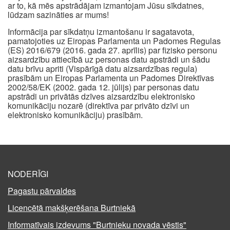
ar to, kā mēs apstrādājam izmantojam Jūsu sīkdatnes,
lūdzam sazināties ar mums!
Informācija par sīkdatņu izmantošanu ir sagatavota,
pamatojoties uz Eiropas Parlamenta un Padomes Regulas
(ES) 2016/679 (2016. gada 27. aprīlis) par fizisko personu
aizsardzību attiecībā uz personas datu apstrādi un šādu
datu brīvu apriti (Vispārīgā datu aizsardzības regula)
prasībām un Eiropas Parlamenta un Padomes Direktīvas
2002/58/EK (2002. gada 12. jūlijs) par personas datu
apstrādi un privātās dzīves aizsardzību elektronisko
komunikāciju nozarē (direktīva par privāto dzīvi un
elektronisko komunikāciju) prasībām.
NODERĪGI
Pagastu pārvaldes
Licencētā makšķerēšana Burtniekā
Informatīvais izdevums "Burtnieku novada vēstis"