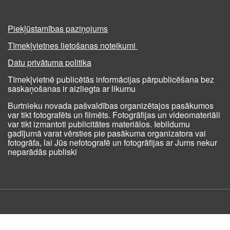
Piekļūstamības paziņojums
Tīmekļvietnes lietošanas noteikumi
Datu privātuma politika
Tīmekļvietnē publicētās informācijas pārpublicēšana bez
saskaņošanas ir aizliegta ar likumu
Burtnieku novada pašvaldības organizētajos pasākumos
var tikt fotografēts un filmēts. Fotogrāfijas un videomateriāli
var tikt izmantoti publicitātes materiālos. Iebildumu
gadījumā varat vērsties pie pasākuma organizatora vai
fotogrāfa, lai Jūs nefotografē un fotogrāfijas ar Jums nekur
neparādās publiski