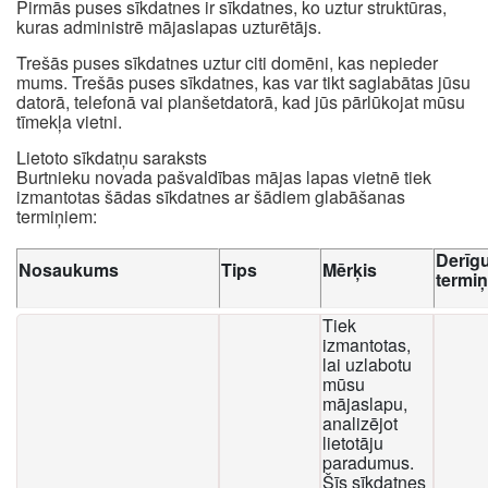
Pirmās puses sīkdatnes ir sīkdatnes, ko uztur struktūras,
kuras administrē mājaslapas uzturētājs.
Trešās puses sīkdatnes uztur citi domēni, kas nepieder
mums. Trešās puses sīkdatnes, kas var tikt saglabātas jūsu
datorā, telefonā vai planšetdatorā, kad jūs pārlūkojat mūsu
tīmekļa vietni.
Lietoto sīkdatņu saraksts
Burtnieku novada pašvaldības mājas lapas vietnē tiek
izmantotas šādas sīkdatnes ar šādiem glabāšanas
termiņiem:
Derīg
Nosaukums
Tips
Mērķis
termi
Tiek
izmantotas,
lai uzlabotu
mūsu
mājaslapu,
analizējot
lietotāju
paradumus.
Šīs sīkdatnes