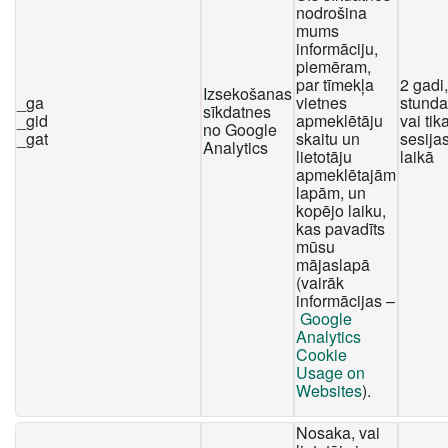
nodrošina
mums
informāciju,
piemēram,
par tīmekļa
2 gadi
Izsekošanas
_ga
vietnes
stunda
sīkdatnes
_gid
apmeklētāju
vai tika
no Google
_gat
skaitu un
sesija
Analytics
lietotāju
laikā
apmeklētajām
lapām, un
kopējo laiku,
kas pavadīts
mūsu
mājaslapā
(vairāk
informācijas –
Google
Analytics
Cookie
Usage on
Websites
).
Nosaka, vai