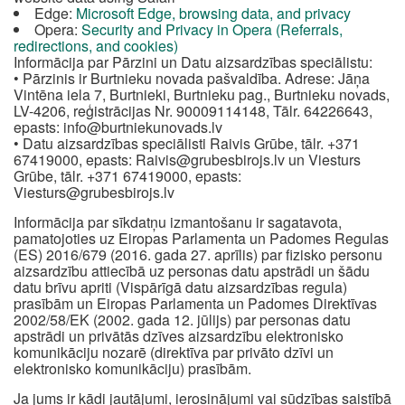
Edge:
Microsoft Edge, browsing data, and privacy
Opera:
Security and Privacy in Opera (Referrals,
redirections, and cookies)
Informācija par Pārzini un Datu aizsardzības speciālistu:
• Pārzinis ir Burtnieku novada pašvaldība. Adrese: Jāņa
Vintēna iela 7, Burtnieki, Burtnieku pag., Burtnieku novads,
LV-4206, reģistrācijas Nr. 90009114148, Tālr. 64226643,
epasts:
info@burtniekunovads.lv
• Datu aizsardzības speciālisti Raivis Grūbe, tālr. +371
67419000, epasts:
Raivis@grubesbirojs.lv
un Viesturs
Grūbe, tālr. +371 67419000, epasts:
Viesturs@grubesbirojs.lv
Informācija par sīkdatņu izmantošanu ir sagatavota,
pamatojoties uz Eiropas Parlamenta un Padomes Regulas
(ES) 2016/679 (2016. gada 27. aprīlis) par fizisko personu
aizsardzību attiecībā uz personas datu apstrādi un šādu
datu brīvu apriti (Vispārīgā datu aizsardzības regula)
prasībām un Eiropas Parlamenta un Padomes Direktīvas
2002/58/EK (2002. gada 12. jūlijs) par personas datu
apstrādi un privātās dzīves aizsardzību elektronisko
komunikāciju nozarē (direktīva par privāto dzīvi un
elektronisko komunikāciju) prasībām.
Ja jums ir kādi jautājumi, ierosinājumi vai sūdzības saistībā