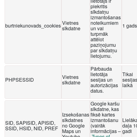
lietotājs ir
piekritis
sīkdatņu
izmantošanas
Vietnes
noteikumiem
burtniekunovads_cookies
1 gads
sīkdatne
un vai
turpmāk
attēlot
paziņojumu
par sīkdatņu
lietojumu.
Pārbauda
lietotāja
Tikai
Vietnes
PHPSESSID
sesijas un
sesija
sīkdatne
autorizācijas
laikā
datus.
Google karšu
sīkdatne, kas
Izsekošanas
fiksē kartes
sīkdatnes
izmantošanu
Lielāk
SID, SAPISID, APISID,
no Google
(vairāk
daļa 1
SSID, HSID, NID, PREF
Maps un
informācijas –
gadi
Youtube
Types of