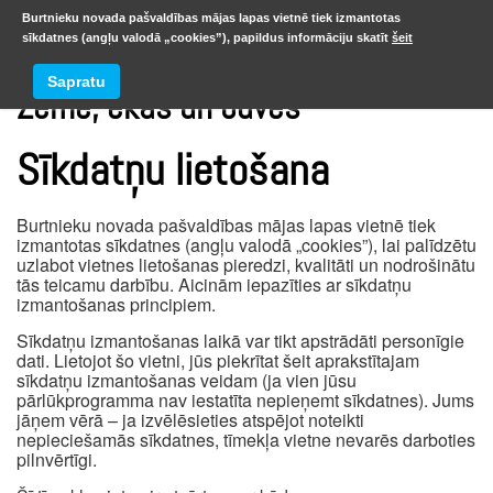
Burtnieku novada pašvaldības mājas lapas vietnē tiek izmantotas
sīkdatnes (angļu valodā „cookies”), papildus informāciju skatīt
šeit
Sapratu
Zeme, ēkas un būves
Sīkdatņu lietošana
Burtnieku novada pašvaldības mājas lapas vietnē tiek
izmantotas sīkdatnes (angļu valodā „cookies”), lai palīdzētu
uzlabot vietnes lietošanas pieredzi, kvalitāti un nodrošinātu
tās teicamu darbību. Aicinām iepazīties ar sīkdatņu
izmantošanas principiem.
Sīkdatņu izmantošanas laikā var tikt apstrādāti personīgie
dati. Lietojot šo vietni, jūs piekrītat šeit aprakstītajam
sīkdatņu izmantošanas veidam (ja vien jūsu
pārlūkprogramma nav iestatīta nepieņemt sīkdatnes). Jums
jāņem vērā – ja izvēlēsieties atspējot noteikti
nepieciešamās sīkdatnes, tīmekļa vietne nevarēs darboties
pilnvērtīgi.