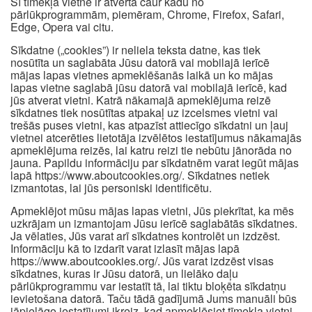
Šī tīmekļa vietne ir atvērta caur kādu no
pārlūkprogrammām, piemēram, Chrome, Firefox, Safari,
Edge, Opera vai citu.
Sīkdatne („cookies”) ir neliela teksta datne, kas tiek
nosūtīta un saglabāta Jūsu datorā vai mobilajā ierīcē
mājas lapas vietnes apmeklēšanās laikā un ko mājas
lapas vietne saglabā jūsu datorā vai mobilajā ierīcē, kad
jūs atverat vietni. Katrā nākamajā apmeklējuma reizē
sīkdatnes tiek nosūtītas atpakaļ uz izcelsmes vietni vai
trešās puses vietni, kas atpazīst attiecīgo sīkdatni un ļauj
vietnei atcerēties lietotāja izvēlētos iestatījumus nākamajās
apmeklējuma reizēs, lai katru reizi tie nebūtu jānorāda no
jauna. Papildu informāciju par sīkdatnēm varat iegūt mājas
lapā https://www.aboutcookies.org/. Sīkdatnes netiek
izmantotas, lai jūs personiski identificētu.
Apmeklējot mūsu mājas lapas vietni, Jūs piekrītat, ka mēs
uzkrājam un izmantojam Jūsu ierīcē saglabātās sīkdatnes.
Ja vēlaties, Jūs varat arī sīkdatnes kontrolēt un izdzēst.
Informāciju kā to izdarīt varat izlasīt mājas lapā
https://www.aboutcookies.org/. Jūs varat izdzēst visas
sīkdatnes, kuras ir Jūsu datorā, un lielāko daļu
pārlūkprogrammu var iestatīt tā, lai tiktu bloķēta sīkdatņu
ievietošana datorā. Taču tādā gadījumā Jums manuāli būs
jāpielāgo iestatījumi ikreiz, kad apmeklēsiet tīmekļa vietni,