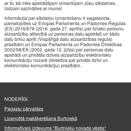
ar to, kā mēs apstrādājam izmantojam Jūsu sīkdatnes,
lūdzam sazināties ar mums!
Informācija par sīkdatņu izmantošanu ir sagatavota,
pamatojoties uz Eiropas Parlamenta un Padomes Regulas
(ES) 2016/679 (2016. gada 27. aprīlis) par fizisko personu
aizsardzību attiecībā uz personas datu apstrādi un šādu
datu brīvu apriti (Vispārīgā datu aizsardzības regula)
prasībām un Eiropas Parlamenta un Padomes Direktīvas
2002/58/EK (2002. gada 12. jūlijs) par personas datu
apstrādi un privātās dzīves aizsardzību elektronisko
komunikāciju nozarē (direktīva par privāto dzīvi un
elektronisko komunikāciju) prasībām.
NODERĪGI
Pagastu pārvaldes
Licencētā makšķerēšana Burtniekā
Informatīvais izdevums "Burtnieku novada vēstis"