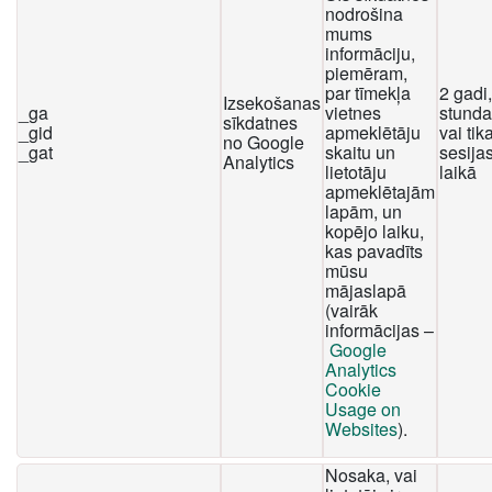
nodrošina
mums
informāciju,
piemēram,
par tīmekļa
2 gadi
Izsekošanas
_ga
vietnes
stunda
sīkdatnes
_gid
apmeklētāju
vai tika
no Google
_gat
skaitu un
sesija
Analytics
lietotāju
laikā
apmeklētajām
lapām, un
kopējo laiku,
kas pavadīts
mūsu
mājaslapā
(vairāk
informācijas –
Google
Analytics
Cookie
Usage on
Websites
).
Nosaka, vai