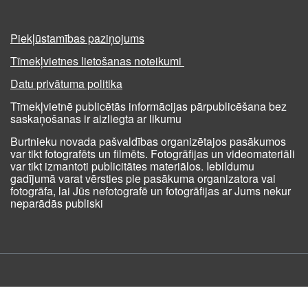
Piekļūstamības paziņojums
Tīmekļvietnes lietošanas noteikumi
Datu privātuma politika
Tīmekļvietnē publicētās informācijas pārpublicēšana bez
saskaņošanas ir aizliegta ar likumu
Burtnieku novada pašvaldības organizētajos pasākumos
var tikt fotografēts un filmēts. Fotogrāfijas un videomateriāli
var tikt izmantoti publicitātes materiālos. Iebildumu
gadījumā varat vērsties pie pasākuma organizatora vai
fotogrāfa, lai Jūs nefotografē un fotogrāfijas ar Jums nekur
neparādās publiski