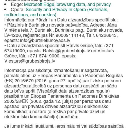
Edge:
Microsoft Edge, browsing data, and privacy
Opera:
Security and Privacy in Opera (Referrals,
redirections, and cookies)
Informācija par Pārzini un Datu aizsardzības speciālistu:
• Pārzinis ir Burtnieku novada pašvaldība. Adrese: Jāņa
Vintēna iela 7, Burtnieki, Burtnieku pag., Burtnieku novads,
LV-4206, reģistrācijas Nr. 90009114148, Tālr. 64226643,
epasts:
info@burtniekunovads.lv
• Datu aizsardzības speciālisti Raivis Grūbe, tālr. +371
67419000, epasts:
Raivis@grubesbirojs.lv
un Viesturs
Grūbe, tālr. +371 67419000, epasts:
Viesturs@grubesbirojs.lv
Informācija par sīkdatņu izmantošanu ir sagatavota,
pamatojoties uz Eiropas Parlamenta un Padomes Regulas
(ES) 2016/679 (2016. gada 27. aprīlis) par fizisko personu
aizsardzību attiecībā uz personas datu apstrādi un šādu
datu brīvu apriti (Vispārīgā datu aizsardzības regula)
prasībām un Eiropas Parlamenta un Padomes Direktīvas
2002/58/EK (2002. gada 12. jūlijs) par personas datu
apstrādi un privātās dzīves aizsardzību elektronisko
komunikāciju nozarē (direktīva par privāto dzīvi un
elektronisko komunikāciju) prasībām.
Ja jums ir kādi jautājumi, ierosinājumi vai sūdzības saistībā