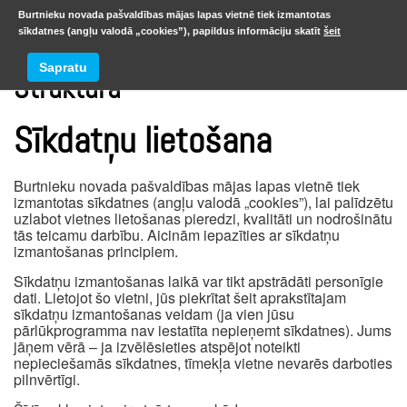
Burtnieku novada pašvaldības mājas lapas vietnē tiek izmantotas
sīkdatnes (angļu valodā „cookies”), papildus informāciju skatīt
šeit
Sapratu
Struktūra
Sīkdatņu lietošana
Burtnieku novada pašvaldības mājas lapas vietnē tiek
izmantotas sīkdatnes (angļu valodā „cookies”), lai palīdzētu
uzlabot vietnes lietošanas pieredzi, kvalitāti un nodrošinātu
tās teicamu darbību. Aicinām iepazīties ar sīkdatņu
izmantošanas principiem.
Sīkdatņu izmantošanas laikā var tikt apstrādāti personīgie
dati. Lietojot šo vietni, jūs piekrītat šeit aprakstītajam
sīkdatņu izmantošanas veidam (ja vien jūsu
pārlūkprogramma nav iestatīta nepieņemt sīkdatnes). Jums
jāņem vērā – ja izvēlēsieties atspējot noteikti
nepieciešamās sīkdatnes, tīmekļa vietne nevarēs darboties
pilnvērtīgi.