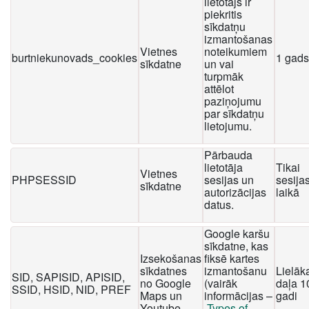
lietotājs ir
piekritis
sīkdatņu
izmantošanas
Vietnes
noteikumiem
burtniekunovads_cookies
1 gads
sīkdatne
un vai
turpmāk
attēlot
paziņojumu
par sīkdatņu
lietojumu.
Pārbauda
lietotāja
Tikai
Vietnes
PHPSESSID
sesijas un
sesija
sīkdatne
autorizācijas
laikā
datus.
Google karšu
sīkdatne, kas
Izsekošanas
fiksē kartes
sīkdatnes
izmantošanu
Lielāk
SID, SAPISID, APISID,
no Google
(vairāk
daļa 1
SSID, HSID, NID, PREF
Maps un
informācijas –
gadi
Youtube
Types of