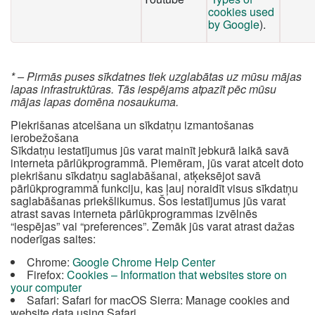
cookies used
by Google
).
* – Pirmās puses sīkdatnes tiek uzglabātas uz mūsu mājas
lapas infrastruktūras. Tās iespējams atpazīt pēc mūsu
mājas lapas domēna nosaukuma.
Piekrišanas atcelšana un sīkdatņu izmantošanas
ierobežošana
Sīkdatņu iestatījumus jūs varat mainīt jebkurā laikā savā
interneta pārlūkprogrammā. Piemēram, jūs varat atcelt doto
piekrišanu sīkdatņu saglabāšanai, atķeksējot savā
pārlūkprogrammā funkciju, kas ļauj noraidīt visus sīkdatņu
saglabāšanas priekšlikumus. Šos iestatījumus jūs varat
atrast savas interneta pārlūkprogrammas izvēlnēs
“iespējas” vai “preferences”. Zemāk jūs varat atrast dažas
noderīgas saites:
Chrome:
Google Chrome Help Center
Firefox:
Cookies – Information that websites store on
your computer
Safari: Safari for macOS Sierra: Manage cookies and
website data using Safari