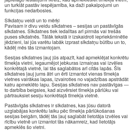
un turklāt pastāv iespējamība, ka daži pakalpojumi un
funkcijas nedarbosies.
Sīkdatņu veidi un to mērķi
Pavisam ir divu veidu sīkdatnes – sesijas un pastāvīgās
sīkdatnes. Sīkdatnes tiek iedalītas arī pirmās vai trešās
puses sīkdatnēs. Tālāk tekstā ir izskaidroti iepriekšminētie
jēdzieni, lai jūs varētu labāk izprast sīkdatņu būtību un to,
kādēļ mēs tās izmantojam.
Sesijas sīkdatnes ļauj jūs atpazīt, kad apmeklējat konkrētu
tīmekļa vietni, iegaumējot jebkuras izmaiņas vai izvēles
konkrētajā vietnē, lai tās saglabātos arī citās lapās. Šīs
sīkdatnes ļauj jums ātri un ērti izmantot vienas tīmekļa
vietnes vairākas lapas, izvairoties no vajadzības apstrādāt
katru apmeklēto lapu. Sesijas sīkdatnes nav pastāvīgas —
to darbība beigsies, kad aizvērsiet tīmekļa pārlūku vai
pārtrauksiet sesiju konkrētajā tīmekļa vietnē.
Pastāvīgās sīkdatnes ir sīkdatnes, kas jūsu datorā
uzglabājas konkrētu laiku pēc tīmekļa pārlūkošanas
sesijas beigām, tādēļ tās ļauj saglabāt lietotāja izvēles vai
rīcību vietnē un izmantot tās nākamreiz, kad lietotājs
apmeklēs šo vietni.