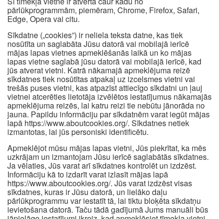
Šī tīmekļa vietne ir atvērta caur kādu no
pārlūkprogrammām, piemēram, Chrome, Firefox, Safari,
Edge, Opera vai citu.
Sīkdatne („cookies”) ir neliela teksta datne, kas tiek
nosūtīta un saglabāta Jūsu datorā vai mobilajā ierīcē
mājas lapas vietnes apmeklēšanās laikā un ko mājas
lapas vietne saglabā jūsu datorā vai mobilajā ierīcē, kad
jūs atverat vietni. Katrā nākamajā apmeklējuma reizē
sīkdatnes tiek nosūtītas atpakaļ uz izcelsmes vietni vai
trešās puses vietni, kas atpazīst attiecīgo sīkdatni un ļauj
vietnei atcerēties lietotāja izvēlētos iestatījumus nākamajās
apmeklējuma reizēs, lai katru reizi tie nebūtu jānorāda no
jauna. Papildu informāciju par sīkdatnēm varat iegūt mājas
lapā https://www.aboutcookies.org/. Sīkdatnes netiek
izmantotas, lai jūs personiski identificētu.
Apmeklējot mūsu mājas lapas vietni, Jūs piekrītat, ka mēs
uzkrājam un izmantojam Jūsu ierīcē saglabātās sīkdatnes.
Ja vēlaties, Jūs varat arī sīkdatnes kontrolēt un izdzēst.
Informāciju kā to izdarīt varat izlasīt mājas lapā
https://www.aboutcookies.org/. Jūs varat izdzēst visas
sīkdatnes, kuras ir Jūsu datorā, un lielāko daļu
pārlūkprogrammu var iestatīt tā, lai tiktu bloķēta sīkdatņu
ievietošana datorā. Taču tādā gadījumā Jums manuāli būs
jāpielāgo iestatījumi ikreiz, kad apmeklēsiet tīmekļa vietni,