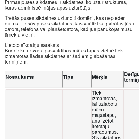
Pirmās puses sīkdatnes ir sīkdatnes, ko uztur struktūras,
kuras administrē mājaslapas uzturētājs.
Trešās puses sīkdatnes uztur citi domēni, kas nepieder
mums. Trešās puses sīkdatnes, kas var tikt saglabātas jūsu
datorā, telefonā vai planšetdatorā, kad jūs pārlūkojat mūsu
tīmekļa vietni.
Lietoto sīkdatņu saraksts
Burtnieku novada pašvaldības mājas lapas vietnē tiek
izmantotas šādas sīkdatnes ar šādiem glabāšanas
termiņiem:
Derīg
Nosaukums
Tips
Mērķis
termi
Tiek
izmantotas,
lai uzlabotu
mūsu
mājaslapu,
analizējot
lietotāju
paradumus.
Šīs sīkdatnes