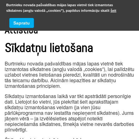
Burtnieku novada pašvaldības mājas lapas vietnē tiek izmantotas
sīkdatnes (angļu valodā „cookies”), papildus informāciju skatīt
šeit
Sapratu
Attīstība
Sīkdatņu lietošana
Burtnieku novada pašvaldības mājas lapas vietnē tiek
izmantotas sīkdatnes (angļu valodā „cookies”), lai palīdzētu
uzlabot vietnes lietošanas pieredzi, kvalitāti un nodrošinātu
tās teicamu darbību. Aicinām iepazīties ar sīkdatņu
izmantošanas principiem.
Sīkdatņu izmantošanas laikā var tikt apstrādāti personīgie
dati. Lietojot šo vietni, jūs piekrītat šeit aprakstītajam
sīkdatņu izmantošanas veidam (ja vien jūsu
pārlūkprogramma nav iestatīta nepieņemt sīkdatnes). Jums
jāņem vērā – ja izvēlēsieties atspējot noteikti
nepieciešamās sīkdatnes, tīmekļa vietne nevarēs darboties
pilnvērtīgi.