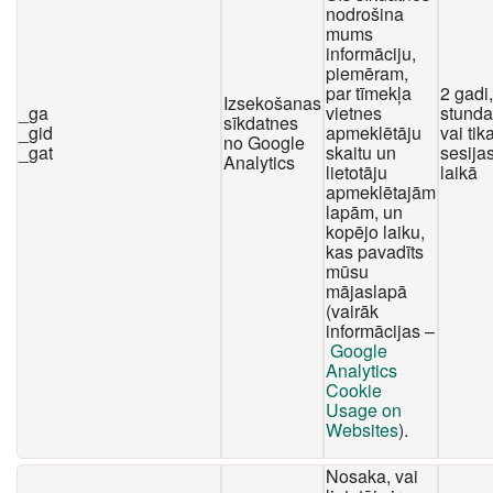
nodrošina
mums
informāciju,
piemēram,
par tīmekļa
2 gadi
Izsekošanas
_ga
vietnes
stunda
sīkdatnes
_gid
apmeklētāju
vai tika
no Google
_gat
skaitu un
sesija
Analytics
lietotāju
laikā
apmeklētajām
lapām, un
kopējo laiku,
kas pavadīts
mūsu
mājaslapā
(vairāk
informācijas –
Google
Analytics
Cookie
Usage on
Websites
).
Nosaka, vai