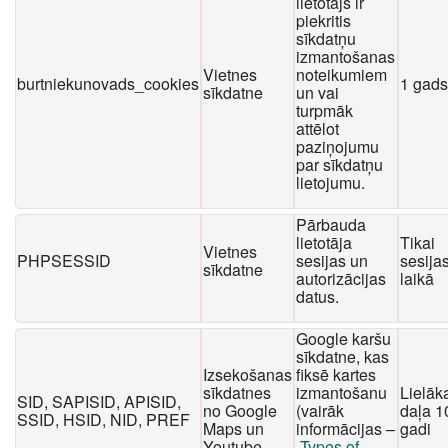
lietotājs ir
piekritis
sīkdatņu
izmantošanas
Vietnes
noteikumiem
burtniekunovads_cookies
1 gads
sīkdatne
un vai
turpmāk
attēlot
paziņojumu
par sīkdatņu
lietojumu.
Pārbauda
lietotāja
Tikai
Vietnes
PHPSESSID
sesijas un
sesija
sīkdatne
autorizācijas
laikā
datus.
Google karšu
sīkdatne, kas
Izsekošanas
fiksē kartes
sīkdatnes
izmantošanu
Lielāk
SID, SAPISID, APISID,
no Google
(vairāk
daļa 1
SSID, HSID, NID, PREF
Maps un
informācijas –
gadi
Youtube
Types of