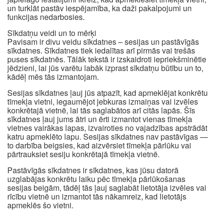
un turklāt pastāv iespējamība, ka daži pakalpojumi un
funkcijas nedarbosies.
Sīkdatņu veidi un to mērķi
Pavisam ir divu veidu sīkdatnes – sesijas un pastāvīgās
sīkdatnes. Sīkdatnes tiek iedalītas arī pirmās vai trešās
puses sīkdatnēs. Tālāk tekstā ir izskaidroti iepriekšminētie
jēdzieni, lai jūs varētu labāk izprast sīkdatņu būtību un to,
kādēļ mēs tās izmantojam.
Sesijas sīkdatnes ļauj jūs atpazīt, kad apmeklējat konkrētu
tīmekļa vietni, iegaumējot jebkuras izmaiņas vai izvēles
konkrētajā vietnē, lai tās saglabātos arī citās lapās. Šīs
sīkdatnes ļauj jums ātri un ērti izmantot vienas tīmekļa
vietnes vairākas lapas, izvairoties no vajadzības apstrādāt
katru apmeklēto lapu. Sesijas sīkdatnes nav pastāvīgas —
to darbība beigsies, kad aizvērsiet tīmekļa pārlūku vai
pārtrauksiet sesiju konkrētajā tīmekļa vietnē.
Pastāvīgās sīkdatnes ir sīkdatnes, kas jūsu datorā
uzglabājas konkrētu laiku pēc tīmekļa pārlūkošanas
sesijas beigām, tādēļ tās ļauj saglabāt lietotāja izvēles vai
rīcību vietnē un izmantot tās nākamreiz, kad lietotājs
apmeklēs šo vietni.