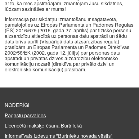
ar to, kā mēs apstrādājam izmantojam Jūsu sīkdatnes,
lūdzam sazināties ar mums!
Informācija par sīkdatņu izmantošanu ir sagatavota,
pamatojoties uz Eiropas Parlamenta un Padomes Regulas
(ES) 2016/679 (2016. gada 27. aprīlis) par fizisko personu
aizsardzību attiecībā uz personas datu apstrādi un šādu
datu brīvu apriti (Vispārīgā datu aizsardzības regula)
prasībām un Eiropas Parlamenta un Padomes Direktīvas
2002/58/EK (2002. gada 12. jūlijs) par personas datu
apstrādi un privātās dzīves aizsardzību elektronisko
komunikāciju nozarē (direktīva par privāto dzīvi un
elektronisko komunikāciju) prasībām.
NODERĪGI
Pagastu pārvaldes
Licencētā makšķerēšana Burtniekā
Informatīvais izdevums "Burtnieku novada vēstis"