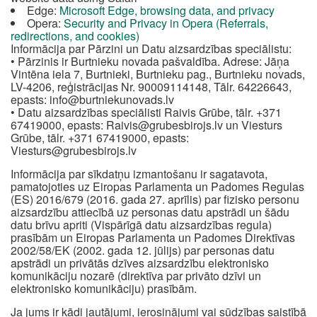
Edge:
Microsoft Edge, browsing data, and privacy
Opera:
Security and Privacy in Opera (Referrals,
redirections, and cookies)
Informācija par Pārzini un Datu aizsardzības speciālistu:
• Pārzinis ir Burtnieku novada pašvaldība. Adrese: Jāņa
Vintēna iela 7, Burtnieki, Burtnieku pag., Burtnieku novads,
LV-4206, reģistrācijas Nr. 90009114148, Tālr. 64226643,
epasts:
info@burtniekunovads.lv
• Datu aizsardzības speciālisti Raivis Grūbe, tālr. +371
67419000, epasts:
Raivis@grubesbirojs.lv
un Viesturs
Grūbe, tālr. +371 67419000, epasts:
Viesturs@grubesbirojs.lv
Informācija par sīkdatņu izmantošanu ir sagatavota,
pamatojoties uz Eiropas Parlamenta un Padomes Regulas
(ES) 2016/679 (2016. gada 27. aprīlis) par fizisko personu
aizsardzību attiecībā uz personas datu apstrādi un šādu
datu brīvu apriti (Vispārīgā datu aizsardzības regula)
prasībām un Eiropas Parlamenta un Padomes Direktīvas
2002/58/EK (2002. gada 12. jūlijs) par personas datu
apstrādi un privātās dzīves aizsardzību elektronisko
komunikāciju nozarē (direktīva par privāto dzīvi un
elektronisko komunikāciju) prasībām.
Ja jums ir kādi jautājumi, ierosinājumi vai sūdzības saistībā