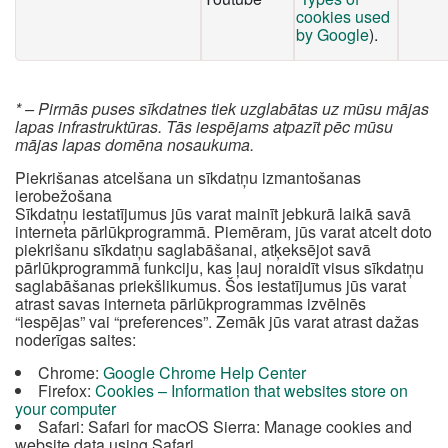
cookies used
by Google
).
* – Pirmās puses sīkdatnes tiek uzglabātas uz mūsu mājas
lapas infrastruktūras. Tās iespējams atpazīt pēc mūsu
mājas lapas domēna nosaukuma.
Piekrišanas atcelšana un sīkdatņu izmantošanas
ierobežošana
Sīkdatņu iestatījumus jūs varat mainīt jebkurā laikā savā
interneta pārlūkprogrammā. Piemēram, jūs varat atcelt doto
piekrišanu sīkdatņu saglabāšanai, atķeksējot savā
pārlūkprogrammā funkciju, kas ļauj noraidīt visus sīkdatņu
saglabāšanas priekšlikumus. Šos iestatījumus jūs varat
atrast savas interneta pārlūkprogrammas izvēlnēs
“iespējas” vai “preferences”. Zemāk jūs varat atrast dažas
noderīgas saites:
Chrome:
Google Chrome Help Center
Firefox:
Cookies – Information that websites store on
your computer
Safari: Safari for macOS Sierra: Manage cookies and
website data using Safari