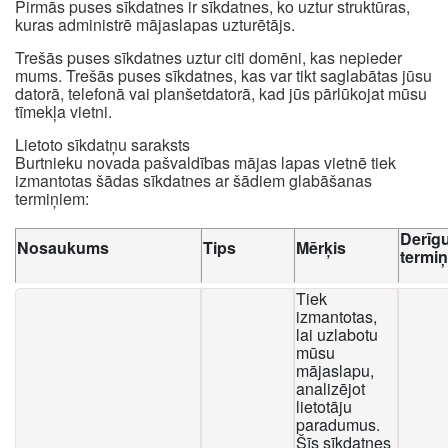
Pirmās puses sīkdatnes ir sīkdatnes, ko uztur struktūras,
kuras administrē mājaslapas uzturētājs.
Trešās puses sīkdatnes uztur citi domēni, kas nepieder
mums. Trešās puses sīkdatnes, kas var tikt saglabātas jūsu
datorā, telefonā vai planšetdatorā, kad jūs pārlūkojat mūsu
tīmekļa vietni.
Lietoto sīkdatņu saraksts
Burtnieku novada pašvaldības mājas lapas vietnē tiek
izmantotas šādas sīkdatnes ar šādiem glabāšanas
termiņiem:
Derīg
Nosaukums
Tips
Mērķis
termi
Tiek
izmantotas,
lai uzlabotu
mūsu
mājaslapu,
analizējot
lietotāju
paradumus.
Šīs sīkdatnes