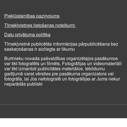
Piekļūstamības paziņojums
Tīmekļvietnes lietošanas noteikumi
Datu privātuma politika
Tīmekļvietnē publicētās informācijas pārpublicēšana bez
saskaņošanas ir aizliegta ar likumu
Burtnieku novada pašvaldības organizētajos pasākumos
var tikt fotografēts un filmēts. Fotogrāfijas un videomateriāli
var tikt izmantoti publicitātes materiālos. Iebildumu
gadījumā varat vērsties pie pasākuma organizatora vai
fotogrāfa, lai Jūs nefotografē un fotogrāfijas ar Jums nekur
neparādās publiski