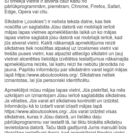
Šī tīmekļa vietne ir atvērta caur kādu no
pārlūkprogrammām, piemēram, Chrome, Firefox, Safari,
Edge, Opera vai citu.
Sīkdatne („cookies”) ir neliela teksta datne, kas tiek
nosūtīta un saglabāta Jūsu datorā vai mobilajā ierīcē
mājas lapas vietnes apmeklēšanās laikā un ko mājas
lapas vietne saglabā jūsu datorā vai mobilajā ierīcē, kad
jūs atverat vietni. Katrā nākamajā apmeklējuma reizē
sīkdatnes tiek nosūtītas atpakaļ uz izcelsmes vietni vai
trešās puses vietni, kas atpazīst attiecīgo sīkdatni un ļauj
vietnei atcerēties lietotāja izvēlētos iestatījumus nākamajās
apmeklējuma reizēs, lai katru reizi tie nebūtu jānorāda no
jauna. Papildu informāciju par sīkdatnēm varat iegūt mājas
lapā https://www.aboutcookies.org/. Sīkdatnes netiek
izmantotas, lai jūs personiski identificētu.
Apmeklējot mūsu mājas lapas vietni, Jūs piekrītat, ka mēs
uzkrājam un izmantojam Jūsu ierīcē saglabātās sīkdatnes.
Ja vēlaties, Jūs varat arī sīkdatnes kontrolēt un izdzēst.
Informāciju kā to izdarīt varat izlasīt mājas lapā
https://www.aboutcookies.org/. Jūs varat izdzēst visas
sīkdatnes, kuras ir Jūsu datorā, un lielāko daļu
pārlūkprogrammu var iestatīt tā, lai tiktu bloķēta sīkdatņu
ievietošana datorā. Taču tādā gadījumā Jums manuāli būs
jāpielāgo iestatījumi ikreiz, kad apmeklēsiet tīmekļa vietni,