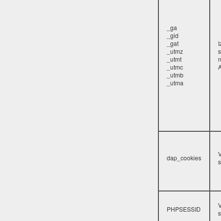
_ga
_gid
_gat
_utmz
s
_utmt
_utmc
A
_utmb
_utma
V
dap_cookies
s
V
PHPSESSID
s