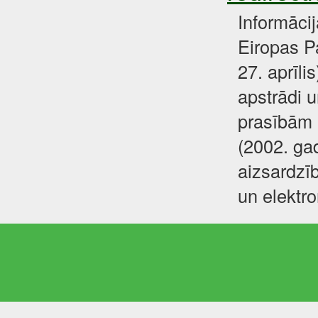
Informāci
Eiropas P
27. aprīli
apstrādi u
prasībām 
(2002. gad
aizsardzīb
un elektr