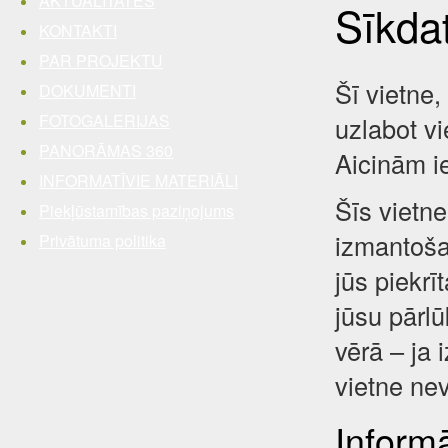
AKTUALITĀTES
Sīkda
KONTAKTI
PAR PROJEKTU
Šī vietne,
DOKUMENTI
FOTOGALERIJAS
uzlabot vi
PANORĀMAS 360
Aicinām i
INFORMATĪVIE MATERIĀLI
Šīs vietne
Piekļūstamības paziņojums
izmantošan
Privātuma politika
jūs piekrī
jūsu pārl
vērā – ja 
vietne nev
Inform