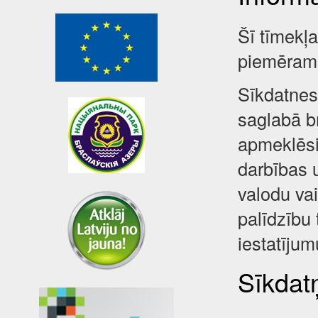
Šī tīmekļ
piemēram,
Sīkdatnes 
saglabā br
apmeklēsi
darbības 
valodu va
palīdzību 
iestatījum
Sīkdatņ