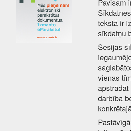
Pavisam i
Sīkdatnes 
tekstā ir 
sīkdatņu 
Sesijas sī
iegaumējot
saglabātos
vienas tīm
apstrādāt
darbība be
konkrētajā
Pastāvīgā