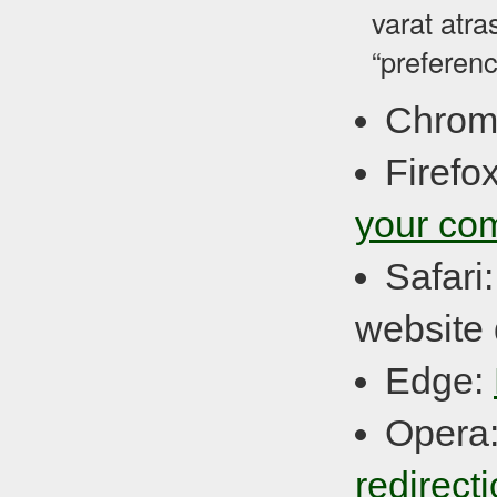
varat atra
“preferenc
Chrom
Firefo
your co
Safari
website 
Edge:
Opera
redirect