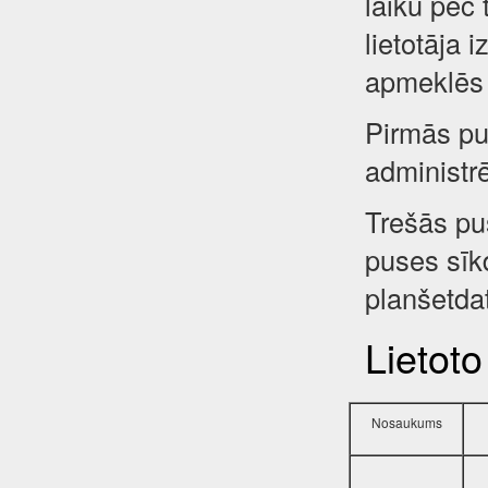
laiku pēc 
lietotāja 
apmeklēs 
Pirmās pus
administr
Trešās pu
puses sīkd
planšetdat
Lietoto
Nosaukums