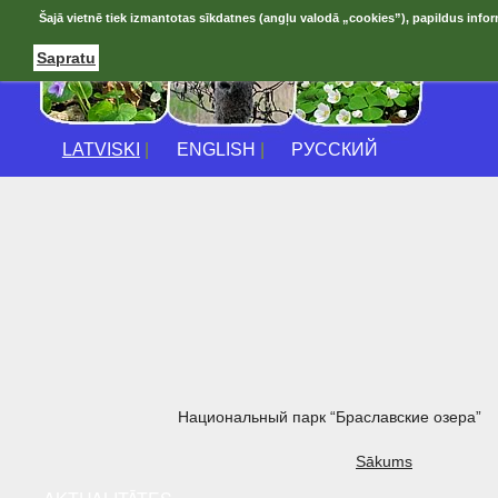
Šajā vietnē tiek izmantotas sīkdatnes (angļu valodā „cookies”), papildus infor
Sapratu
LATVISKI
|
ENGLISH
|
РУССКИЙ
Национальный парк “Браславские озера”
Sākums