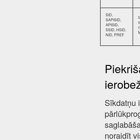
SID,
SAPISID,
s
APISID,
SSID, HSID,
NID, PREF
Piekri
ierobe
Sīkdatņu i
pārlūkpro
saglabāša
noraidīt 