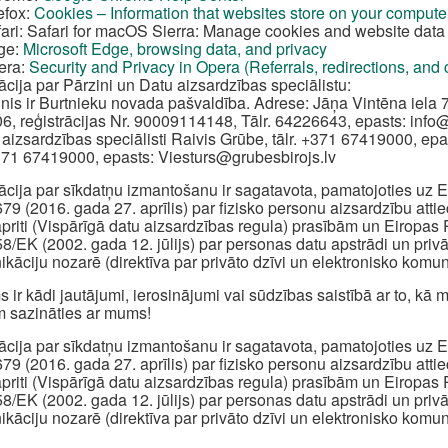
efox:
Cookies – Information that websites store on your compute
ari: Safari for macOS Sierra: Manage cookies and website data 
ge:
Microsoft Edge, browsing data, and privacy
era:
Security and Privacy in Opera (Referrals, redirections, and
ācija par Pārzini un Datu aizsardzības speciālistu:
inis ir Burtnieku novada pašvaldība. Adrese: Jāņa Vintēna iela 7
6, reģistrācijas Nr. 90009114148, Tālr. 64226643, epasts:
info
 aizsardzības speciālisti Raivis Grūbe, tālr. +371 67419000, epa
+371 67419000, epasts:
Viesturs@grubesbirojs.lv
ācija par sīkdatņu izmantošanu ir sagatavota, pamatojoties u
79 (2016. gada 27. aprīlis) par fizisko personu aizsardzību att
apriti (Vispārīgā datu aizsardzības regula) prasībām un Eiropa
8/EK (2002. gada 12. jūlijs) par personas datu apstrādi un priv
kāciju nozarē (direktīva par privāto dzīvi un elektronisko komun
s ir kādi jautājumi, ierosinājumi vai sūdzības saistībā ar to, k
 sazināties ar mums!
ācija par sīkdatņu izmantošanu ir sagatavota, pamatojoties u
79 (2016. gada 27. aprīlis) par fizisko personu aizsardzību att
apriti (Vispārīgā datu aizsardzības regula) prasībām un Eiropa
8/EK (2002. gada 12. jūlijs) par personas datu apstrādi un priv
kāciju nozarē (direktīva par privāto dzīvi un elektronisko komun