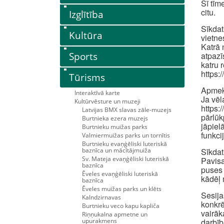
Šī tīm
citu.
Izglītība
Sīkdat
Kultūra
vietne
Katrā 
Sports
atpazī
katru 
https:
Tūrisms
Apmekl
Interaktīvā karte
Ja vēl
Kultūrvēsture un muzeji
https:
Latvijas BMX slavas zāle-muzejs
pārlūk
Burtnieka ezera muzejs
jāpiel
Burtnieku muižas parks
funkci
Valmiermuižas parks un tornītis
Burtnieku evaņģēliski luteriskā
baznīca un mācītājmuiža
Sīkdat
Sv. Mateja evaņģēliski luteriskā
Pavisa
baznīca
puses 
Ēveles evaņģēliski luteriskā
kādēļ 
baznīca
Ēveles muižas parks un klēts
Sesija
Kalndzirnavas
konkrē
Burtnieku veco kapu kapliča
vairāk
Riņņukalna apmetne un
upurakmens
darbīb