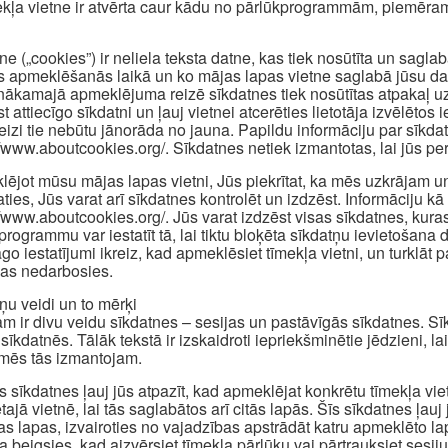
ekļa vietne ir atvērta caur kādu no pārlūkprogrammām, piemēram
ne („cookies”) ir neliela teksta datne, kas tiek nosūtīta un sagl
s apmeklēšanās laikā un ko mājas lapas vietne saglabā jūsu dator
nākamajā apmeklējuma reizē sīkdatnes tiek nosūtītas atpakaļ uz 
st attiecīgo sīkdatni un ļauj vietnei atcerēties lietotāja izvēlēt
reizi tie nebūtu jānorāda no jauna. Papildu informāciju par sīkd
//www.aboutcookies.org/. Sīkdatnes netiek izmantotas, lai jūs pers
ējot mūsu mājas lapas vietni, Jūs piekrītat, ka mēs uzkrājam u
aties, Jūs varat arī sīkdatnes kontrolēt un izdzēst. Informāciju kā 
//www.aboutcookies.org/. Jūs varat izdzēst visas sīkdatnes, kuras
programmu var iestatīt tā, lai tiktu bloķēta sīkdatņu ievietošan
āgo iestatījumi ikreiz, kad apmeklēsiet tīmekļa vietni, un turklā
jas nedarbosies.
ņu veidi un to mērķi
m ir divu veidu sīkdatnes – sesijas un pastāvīgās sīkdatnes. Sīkd
sīkdatnēs. Tālāk tekstā ir izskaidroti iepriekšminētie jēdzieni, la
mēs tās izmantojam.
s sīkdatnes ļauj jūs atpazīt, kad apmeklējat konkrētu tīmekļa vi
tajā vietnē, lai tās saglabātos arī citās lapās. Šīs sīkdatnes ļauj
as lapas, izvairoties no vajadzības apstrādāt katru apmeklēto l
a beigsies, kad aizvērsiet tīmekļa pārlūku vai pārtrauksiet sesiju