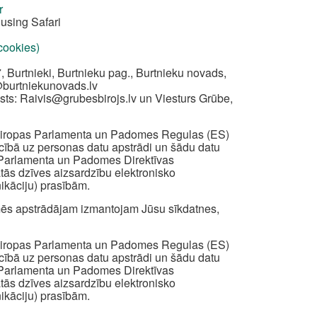
r
using Safari
 cookies)
, Burtnieki, Burtnieku pag., Burtnieku novads,
@burtniekunovads.lv
sts:
Raivis@grubesbirojs.lv
un Viesturs Grūbe,
z Eiropas Parlamenta un Padomes Regulas (ES)
iecībā uz personas datu apstrādi un šādu datu
s Parlamenta un Padomes Direktīvas
ātās dzīves aizsardzību elektronisko
ikāciju) prasībām.
ā mēs apstrādājam izmantojam Jūsu sīkdatnes,
z Eiropas Parlamenta un Padomes Regulas (ES)
iecībā uz personas datu apstrādi un šādu datu
s Parlamenta un Padomes Direktīvas
ātās dzīves aizsardzību elektronisko
ikāciju) prasībām.