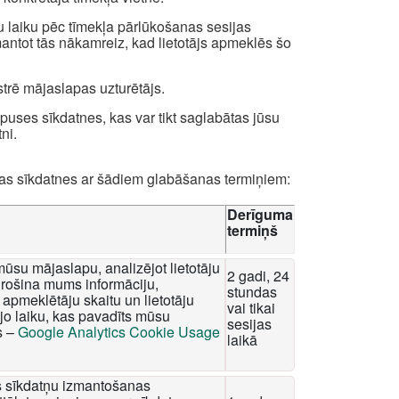
u laiku pēc tīmekļa pārlūkošanas sesijas
zmantot tās nākamreiz, kad lietotājs apmeklēs šo
strē mājaslapas uzturētājs.
uses sīkdatnes, kas var tikt saglabātas jūsu
ni.
das sīkdatnes ar šādiem glabāšanas termiņiem:
Derīguma
termiņš
mūsu mājaslapu, analizējot lietotāju
2 gadi, 24
rošina mums informāciju,
stundas
apmeklētāju skaitu un lietotāju
vai tikai
o laiku, kas pavadīts mūsu
sesijas
s –
Google Analytics Cookie Usage
laikā
tis sīkdatņu izmantošanas