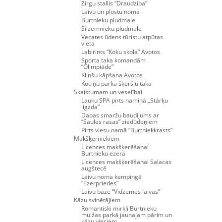
Zirgu stallis “Draudzība”
Laivu un plostu noma
Burtnieku pludmale
Silzemnieku pludmale
Vecates ūdens tūristu atpūtas
vieta
Labirints “Koku skola” Avotos
Sporta taka komandām
“Olimpiāde”
Klinšu kāpšana Avotos
Kociņu parka šķēršļu taka
Skaistumam un veselībai
Lauku SPA pirts namiņā „Stārķu
ligzda”
Dabas smaržu baudījums ar
“Saules rasas” ziedūdeņiem
Pirts viesu namā “Burtniekkrasts”
Makšķerniekiem
Licences makšķerēšanai
Burtnieku ezerā
Licences makšķerēšanai Salacas
augštecē
Laivu noma kempingā
“Ezerpriedes”
Laivu bāze “Vidzemes laivas”
Kāzu svinētājiem
Romantiski mirkļi Burtnieku
muižas parkā jaunajam pārim un
kāzu viesiem