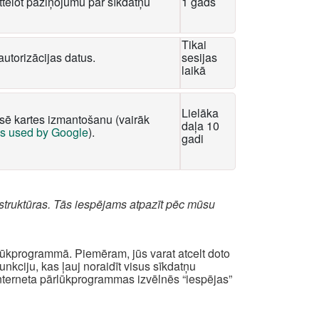
tēlot paziņojumu par sīkdatņu
1 gads
Tikai
autorizācijas datus.
sesijas
laikā
Lielāka
ksē kartes izmantošanu (vairāk
daļa 10
es used by Google
).
gadi
struktūras. Tās iespējams atpazīt pēc mūsu
rlūkprogrammā. Piemēram, jūs varat atcelt doto
kciju, kas ļauj noraidīt visus sīkdatņu
interneta pārlūkprogrammas izvēlnēs “iespējas”