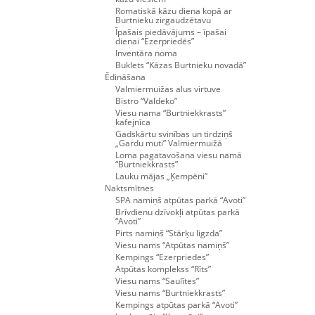
Romatiskā kāzu diena kopā ar
Burtnieku zirgaudzētavu
Īpašais piedāvājums – īpašai
dienai “Ezerpriedēs”
Inventāra noma
Buklets “Kāzas Burtnieku novadā”
Ēdināšana
Valmiermuižas alus virtuve
Bistro “Valdeko”
Viesu nama “Burtniekkrasts”
kafejnīca
Gadskārtu svinības un tirdziņš
„Gardu muti” Valmiermuižā
Loma pagatavošana viesu namā
“Burtniekkrasts”
Lauku mājas „Ķempēni”
Naktsmītnes
SPA namiņš atpūtas parkā “Avoti”
Brīvdienu dzīvokļi atpūtas parkā
“Avoti”
Pirts namiņš “Stārķu ligzda”
Viesu nams “Atpūtas namiņš”
Kempings “Ezerpriedes”
Atpūtas komplekss “Rīts”
Viesu nams “Saulītes”
Viesu nams “Burtniekkrasts”
Kempings atpūtas parkā “Avoti”