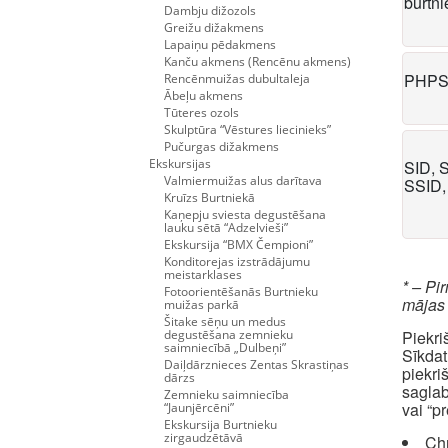
burtn
Dambju dižozols
Greižu dižakmens
Lapaiņu pēdakmens
Kanču akmens (Rencēnu akmens)
PHPS
Rencēnmuižas dubultaleja
Ābeļu akmens
Tūteres ozols
Skulptūra “Vēstures liecinieks”
Pučurgas dižakmens
Ekskursijas
SID, 
Valmiermuižas alus darītava
SSID,
Kruīzs Burtniekā
Kaņepju sviesta degustēšana
lauku sētā “Adzelvieši”
Ekskursija “BMX Čempioni”
Konditorejas izstrādājumu
meistarklases
* – Pi
Fotoorientēšanās Burtnieku
mājas
muižas parkā
Šitake sēņu un medus
degustēšana zemnieku
Piekri
saimniecībā „Dulbeņi”
Sīkdat
Daiļdārznieces Zentas Skrastiņas
piekri
dārzs
saglab
Zemnieku saimniecība
vai “p
“Jaunjērcēni”
Ekskursija Burtnieku
zirgaudzētāvā
Ch