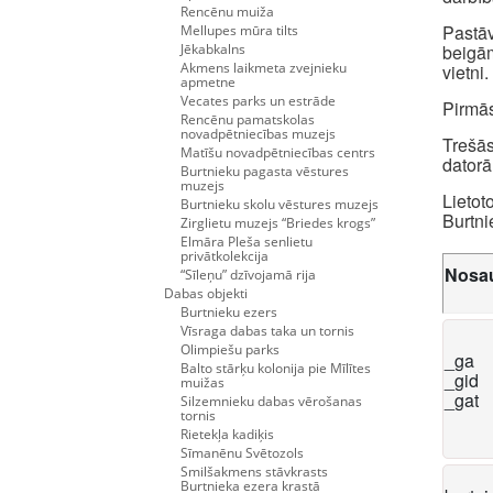
Rencēnu muiža
Pastāv
Mellupes mūra tilts
Jēkabkalns
beigām
Akmens laikmeta zvejnieku
vietni.
apmetne
Vecates parks un estrāde
Pirmās
Rencēnu pamatskolas
novadpētniecības muzejs
Trešās
Matīšu novadpētniecības centrs
datorā
Burtnieku pagasta vēstures
muzejs
Lietot
Burtnieku skolu vēstures muzejs
Burtni
Zirglietu muzejs “Briedes krogs”
Elmāra Pleša senlietu
privātkolekcija
Nosa
“Sīleņu” dzīvojamā rija
Dabas objekti
Burtnieku ezers
Vīsraga dabas taka un tornis
Olimpiešu parks
_ga
Balto stārķu kolonija pie Mīlītes
_gid
muižas
_gat
Silzemnieku dabas vērošanas
tornis
Rietekļa kadiķis
Sīmanēnu Svētozols
Smilšakmens stāvkrasts
Burtnieka ezera krastā