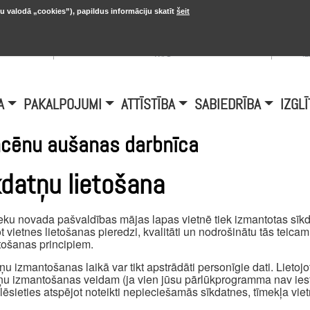
u valodā „cookies”), papildus informāciju skatīt
šeit
, 20.
A
Šobrīd Burtniekos:
+6.1℃, D vējš 6.5
is
m/s
i
A
PAKALPOJUMI
ATTĪSTĪBA
SABIEDRĪBA
IZGLĪ
cēnu aušanas darbnīca
kdatņu lietošana
eku novada pašvaldības mājas lapas vietnē tiek izmantotas sīkda
t vietnes lietošanas pieredzi, kvalitāti un nodrošinātu tās teica
ošanas principiem.
ņu izmantošanas laikā var tikt apstrādāti personīgie dati. Lietojot 
ņu izmantošanas veidam (ja vien jūsu pārlūkprogramma nav iest
ēlēsieties atspējot noteikti nepieciešamās sīkdatnes, tīmekļa viet