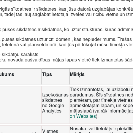
īgās sīkdatnes ir sīkdatnes, kas jūsu datorā uzglabājas konkrēt
, tādēļ tās ļauj saglabāt lietotāja izvēles vai rīcību vietnē un i
 puses sīkdatnes ir sīkdatnes, ko uztur struktūras, kuras admini
 puses sīkdatnes uztur citi domēni, kas nepieder mums. Trešās p
, telefonā vai planšetdatorā, kad jūs pārlūkojat mūsu tīmekļa viet
o sīkdatņu saraksts
eku novada pašvaldības mājas lapas vietnē tiek izmantotas šā
ukums
Tips
Mērķis
Tiek izmantotas, lai uzlabotu 
Izsekošanas
paradumus. Šīs sīkdatnes nod
sīkdatnes
piemēram, par tīmekļa vietnes 
no Google
apmeklētajām lapām, un kopēj
Analytics
mājaslapā (vairāk informācija
on Websites
).
Nosaka, vai lietotājs ir piekri
Vietnes