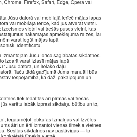
, Chrome, Firefox, Safari, Edge, Opera vai
abāta Jūsu datorā vai mobilajā ierīcē mājas lapas
ā vai mobilajā ierīcē, kad jūs atverat vietni.
izcelsmes vietni vai trešās puses vietni, kas
os iestatījumus nākamajās apmeklējuma reizēs, lai
atnēm varat iegūt mājas lapā
oniski identificētu.
n izmantojam Jūsu ierīcē saglabātās sīkdatnes.
to izdarīt varat izlasīt mājas lapā
 ir Jūsu datorā, un lielāko daļu
a datorā. Taču tādā gadījumā Jums manuāli būs
t pastāv iespējamība, ka daži pakalpojumi un
atnes tiek iedalītas arī pirmās vai trešās
i jūs varētu labāk izprast sīkdatņu būtību un to,
etni, iegaumējot jebkuras izmaiņas vai izvēles
 jums ātri un ērti izmantot vienas tīmekļa vietnes
apu. Sesijas sīkdatnes nav pastāvīgas — to
 konkrētajā tīmekļa vietnē.