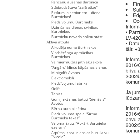
Rencēnu aušanas darbnīca
Fir
Stādaudzētava “Zaļā oāze”
Saf
Ekskursija senioriem – diena
Ed
Burtniekos!
Op
Piedzīvojumu Burt nieks
Inform
Dzimšanas dienas svinības
• Pārz
Burtniekos
Burtnieku novada soliņu stāsti
LV-420
Aktīvā atpūta
• Datu
Airudēļu noma Burtniekos
tālr. 
Vindsērfinga apmācības
Burtniekos
Inform
Valmiermuižas jātnieku skola
2016/6
“Angārs” klinšu kāpšanas sienas
brīvu 
Minigolfs Avotos
2002/5
Elektromobīļi
komuni
Piedzīvojumu fabrika
Golfs
Ja jum
Teniss
lūdzam
Gumijlekšanas batuti “Sienāzis”
Avotos
Inform
Bērnu auto pilsētiņa
2016/6
Piedzīvojuma spēle “Sirmā
Burtnieka takas”
brīvu 
Velomaršruts “Apkārt Burtnieka
2002/5
ezeram”
komuni
Atpūtas izbrauciens ar buru laivu
“Nicole”