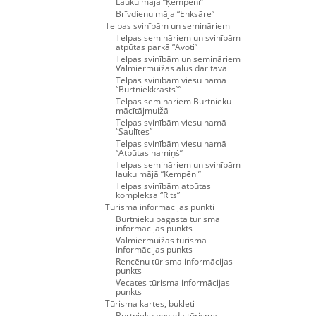
Lauku māja “Ķempēni”
Brīvdienu māja “Enksāre”
Telpas svinībām un semināriem
Telpas semināriem un svinībām
atpūtas parkā “Avoti”
Telpas svinībām un semināriem
Valmiermuižas alus darītavā
Telpas svinībām viesu namā
“Burtniekkrasts””
Telpas semināriem Burtnieku
mācītājmuižā
Telpas svinībām viesu namā
“Saulītes”
Telpas svinībām viesu namā
“Atpūtas namiņš”
Telpas semināriem un svinībām
lauku mājā “Ķempēni”
Telpas svinībām atpūtas
kompleksā “Rīts”
Tūrisma informācijas punkti
Burtnieku pagasta tūrisma
informācijas punkts
Valmiermuižas tūrisma
informācijas punkts
Rencēnu tūrisma informācijas
punkts
Vecates tūrisma informācijas
punkts
Tūrisma kartes, bukleti
Burtnieku novada tūrisma