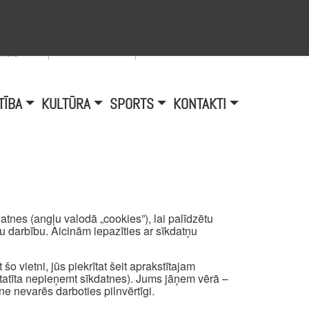
Viegli lasīt
A
burtu
zmērs
TĪBA
KULTŪRA
SPORTS
KONTAKTI
tnes (angļu valodā „cookies”), lai palīdzētu
mu darbību. Aicinām iepazīties ar sīkdatņu
šo vietni, jūs piekrītat šeit aprakstītajam
atīta nepieņemt sīkdatnes). Jums jāņem vērā –
ne nevarēs darboties pilnvērtīgi.