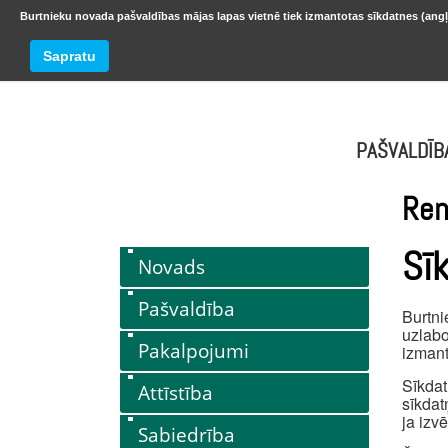
Burtnieku novada pašvaldības mājas lapas vietnē tiek izmantotas sīkdatnes (angļ
BURTNIEKU NOVADS
Trešdiena
Sapratu
oktobr
PAŠVALDĪB
Ren
Sī
Novads
Pašvaldība
Burtni
uzlabo
Pakalpojumi
izmant
Sīkdat
Attīstība
sīkdat
ja izv
Sabiedrība