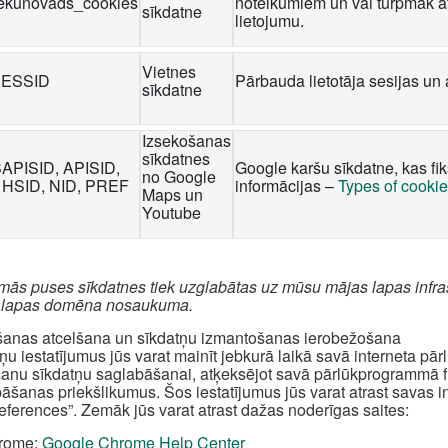
iekunovads_cookies
noteikumiem un vai turpmāk at
sīkdatne
lietojumu.
Vietnes
ESSID
Pārbauda lietotāja sesijas un 
sīkdatne
Izsekošanas
sīkdatnes
SAPISID, APISID,
Google karšu sīkdatne, kas fi
no Google
 HSID, NID, PREF
informācijas –
Types of cooki
Maps un
Youtube
rmās puses sīkdatnes tiek uzglabātas uz mūsu mājas lapas infra
 lapas domēna nosaukuma.
šanas atcelšana un sīkdatņu izmantošanas ierobežošana
ņu iestatījumus jūs varat mainīt jebkurā laikā savā interneta pā
šanu sīkdatņu saglabāšanai, atķeksējot savā pārlūkprogrammā fun
āšanas priekšlikumus. Šos iestatījumus jūs varat atrast savas 
references”. Zemāk jūs varat atrast dažas noderīgas saites:
rome:
Google Chrome Help Center