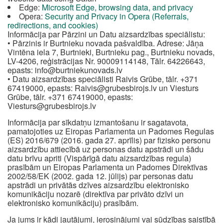
Edge:
Microsoft Edge, browsing data, and privacy
Opera:
Security and Privacy in Opera (Referrals,
redirections, and cookies)
Informācija par Pārzini un Datu aizsardzības speciālistu:
• Pārzinis ir Burtnieku novada pašvaldība. Adrese: Jāņa
Vintēna iela 7, Burtnieki, Burtnieku pag., Burtnieku novads,
LV-4206, reģistrācijas Nr. 90009114148, Tālr. 64226643,
epasts:
info@burtniekunovads.lv
• Datu aizsardzības speciālisti Raivis Grūbe, tālr. +371
67419000, epasts:
Raivis@grubesbirojs.lv
un Viesturs
Grūbe, tālr. +371 67419000, epasts:
Viesturs@grubesbirojs.lv
Informācija par sīkdatņu izmantošanu ir sagatavota,
pamatojoties uz Eiropas Parlamenta un Padomes Regulas
(ES) 2016/679 (2016. gada 27. aprīlis) par fizisko personu
aizsardzību attiecībā uz personas datu apstrādi un šādu
datu brīvu apriti (Vispārīgā datu aizsardzības regula)
prasībām un Eiropas Parlamenta un Padomes Direktīvas
2002/58/EK (2002. gada 12. jūlijs) par personas datu
apstrādi un privātās dzīves aizsardzību elektronisko
komunikāciju nozarē (direktīva par privāto dzīvi un
elektronisko komunikāciju) prasībām.
Ja jums ir kādi jautājumi, ierosinājumi vai sūdzības saistībā