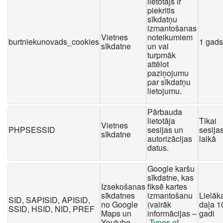
lietotājs ir
piekritis
sīkdatņu
izmantošanas
Vietnes
noteikumiem
burtniekunovads_cookies
1 gads
sīkdatne
un vai
turpmāk
attēlot
paziņojumu
par sīkdatņu
lietojumu.
Pārbauda
lietotāja
Tikai
Vietnes
PHPSESSID
sesijas un
sesija
sīkdatne
autorizācijas
laikā
datus.
Google karšu
sīkdatne, kas
Izsekošanas
fiksē kartes
sīkdatnes
izmantošanu
Lielāk
SID, SAPISID, APISID,
no Google
(vairāk
daļa 1
SSID, HSID, NID, PREF
Maps un
informācijas –
gadi
Youtube
Types of