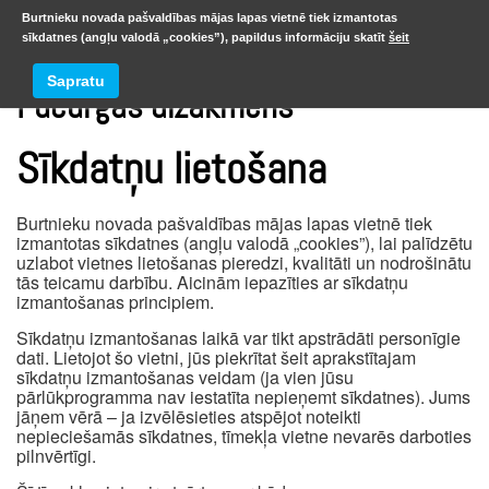
Burtnieku novada pašvaldības mājas lapas vietnē tiek izmantotas
sīkdatnes (angļu valodā „cookies”), papildus informāciju skatīt
šeit
Sapratu
Pučurgas dižakmens
Sīkdatņu lietošana
Burtnieku novada pašvaldības mājas lapas vietnē tiek
izmantotas sīkdatnes (angļu valodā „cookies”), lai palīdzētu
uzlabot vietnes lietošanas pieredzi, kvalitāti un nodrošinātu
tās teicamu darbību. Aicinām iepazīties ar sīkdatņu
izmantošanas principiem.
Sīkdatņu izmantošanas laikā var tikt apstrādāti personīgie
dati. Lietojot šo vietni, jūs piekrītat šeit aprakstītajam
sīkdatņu izmantošanas veidam (ja vien jūsu
pārlūkprogramma nav iestatīta nepieņemt sīkdatnes). Jums
jāņem vērā – ja izvēlēsieties atspējot noteikti
nepieciešamās sīkdatnes, tīmekļa vietne nevarēs darboties
pilnvērtīgi.