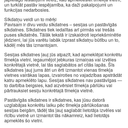
un turklāt pastāv iespējamība, ka daži pakalpojumi un
funkcijas nedarbosies.
Sīkdatņu veidi un to mērķi
Pavisam ir divu veidu sīkdatnes – sesijas un pastāvīgās
sīkdatnes. Sīkdatnes tiek iedalītas arī pirmās vai trešās
puses sīkdatnēs. Tālāk tekstā ir izskaidroti iepriekšminētie
jēdzieni, lai jūs varētu labāk izprast sīkdatņu būtību un to,
kādēļ mēs tās izmantojam.
Sesijas sīkdatnes ļauj jūs atpazīt, kad apmeklējat konkrētu
tīmekļa vietni, iegaumējot jebkuras izmaiņas vai izvēles
konkrētajā vietnē, lai tās saglabātos arī citās lapās. Šīs
sīkdatnes ļauj jums ātri un ērti izmantot vienas tīmekļa
vietnes vairākas lapas, izvairoties no vajadzības apstrādāt
katru apmeklēto lapu. Sesijas sīkdatnes nav pastāvīgas —
to darbība beigsies, kad aizvērsiet tīmekļa pārlūku vai
pārtrauksiet sesiju konkrētajā tīmekļa vietnē.
Pastāvīgās sīkdatnes ir sīkdatnes, kas jūsu datorā
uzglabājas konkrētu laiku pēc tīmekļa pārlūkošanas
sesijas beigām, tādēļ tās ļauj saglabāt lietotāja izvēles vai
rīcību vietnē un izmantot tās nākamreiz, kad lietotājs
apmeklēs šo vietni.