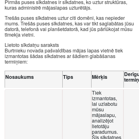
Pirmās puses sīkdatnes ir sīkdatnes, ko uztur struktūras,
kuras administrē mājaslapas uzturētājs.
Trešās puses sīkdatnes uztur citi domēni, kas nepieder
mums. Trešās puses sīkdatnes, kas var tikt saglabātas jūsu
datorā, telefonā vai planšetdatorā, kad jūs pārlūkojat mūsu
tīmekļa vietni.
Lietoto sīkdatņu saraksts
Burtnieku novada pašvaldības mājas lapas vietnē tiek
izmantotas šādas sīkdatnes ar šādiem glabāšanas
termiņiem:
Derīg
Nosaukums
Tips
Mērķis
termi
Tiek
izmantotas,
lai uzlabotu
mūsu
mājaslapu,
analizējot
lietotāju
paradumus.
Šīs sīkdatnes