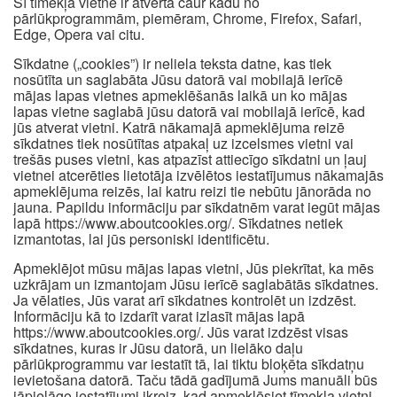
Šī tīmekļa vietne ir atvērta caur kādu no
pārlūkprogrammām, piemēram, Chrome, Firefox, Safari,
Edge, Opera vai citu.
Sīkdatne („cookies”) ir neliela teksta datne, kas tiek
nosūtīta un saglabāta Jūsu datorā vai mobilajā ierīcē
mājas lapas vietnes apmeklēšanās laikā un ko mājas
lapas vietne saglabā jūsu datorā vai mobilajā ierīcē, kad
jūs atverat vietni. Katrā nākamajā apmeklējuma reizē
sīkdatnes tiek nosūtītas atpakaļ uz izcelsmes vietni vai
trešās puses vietni, kas atpazīst attiecīgo sīkdatni un ļauj
vietnei atcerēties lietotāja izvēlētos iestatījumus nākamajās
apmeklējuma reizēs, lai katru reizi tie nebūtu jānorāda no
jauna. Papildu informāciju par sīkdatnēm varat iegūt mājas
lapā https://www.aboutcookies.org/. Sīkdatnes netiek
izmantotas, lai jūs personiski identificētu.
Apmeklējot mūsu mājas lapas vietni, Jūs piekrītat, ka mēs
uzkrājam un izmantojam Jūsu ierīcē saglabātās sīkdatnes.
Ja vēlaties, Jūs varat arī sīkdatnes kontrolēt un izdzēst.
Informāciju kā to izdarīt varat izlasīt mājas lapā
https://www.aboutcookies.org/. Jūs varat izdzēst visas
sīkdatnes, kuras ir Jūsu datorā, un lielāko daļu
pārlūkprogrammu var iestatīt tā, lai tiktu bloķēta sīkdatņu
ievietošana datorā. Taču tādā gadījumā Jums manuāli būs
jāpielāgo iestatījumi ikreiz, kad apmeklēsiet tīmekļa vietni,