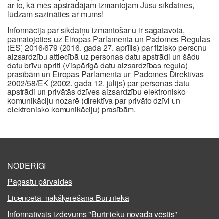
ar to, kā mēs apstrādājam izmantojam Jūsu sīkdatnes,
lūdzam sazināties ar mums!
Informācija par sīkdatņu izmantošanu ir sagatavota,
pamatojoties uz Eiropas Parlamenta un Padomes Regulas
(ES) 2016/679 (2016. gada 27. aprīlis) par fizisko personu
aizsardzību attiecībā uz personas datu apstrādi un šādu
datu brīvu apriti (Vispārīgā datu aizsardzības regula)
prasībām un Eiropas Parlamenta un Padomes Direktīvas
2002/58/EK (2002. gada 12. jūlijs) par personas datu
apstrādi un privātās dzīves aizsardzību elektronisko
komunikāciju nozarē (direktīva par privāto dzīvi un
elektronisko komunikāciju) prasībām.
NODERĪGI
Pagastu pārvaldes
Licencētā makšķerēšana Burtniekā
Informatīvais izdevums "Burtnieku novada vēstis"