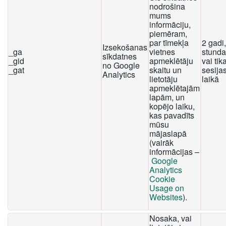
nodrošina
mums
informāciju,
piemēram,
par tīmekļa
2 gadi
Izsekošanas
_ga
vietnes
stunda
sīkdatnes
_gid
apmeklētāju
vai tika
no Google
_gat
skaitu un
sesija
Analytics
lietotāju
laikā
apmeklētajām
lapām, un
kopējo laiku,
kas pavadīts
mūsu
mājaslapā
(vairāk
informācijas –
Google
Analytics
Cookie
Usage on
Websites
).
Nosaka, vai