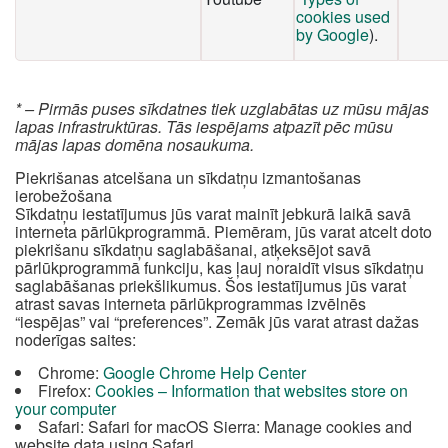
cookies used
by Google
).
* – Pirmās puses sīkdatnes tiek uzglabātas uz mūsu mājas
lapas infrastruktūras. Tās iespējams atpazīt pēc mūsu
mājas lapas domēna nosaukuma.
Piekrišanas atcelšana un sīkdatņu izmantošanas
ierobežošana
Sīkdatņu iestatījumus jūs varat mainīt jebkurā laikā savā
interneta pārlūkprogrammā. Piemēram, jūs varat atcelt doto
piekrišanu sīkdatņu saglabāšanai, atķeksējot savā
pārlūkprogrammā funkciju, kas ļauj noraidīt visus sīkdatņu
saglabāšanas priekšlikumus. Šos iestatījumus jūs varat
atrast savas interneta pārlūkprogrammas izvēlnēs
“iespējas” vai “preferences”. Zemāk jūs varat atrast dažas
noderīgas saites:
Chrome:
Google Chrome Help Center
Firefox:
Cookies – Information that websites store on
your computer
Safari: Safari for macOS Sierra: Manage cookies and
website data using Safari