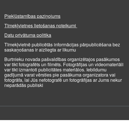
Piekļūstamības paziņojums
Tīmekļvietnes lietošanas noteikumi
Datu privātuma politika
Tīmekļvietnē publicētās informācijas pārpublicēšana bez
saskaņošanas ir aizliegta ar likumu
Burtnieku novada pašvaldības organizētajos pasākumos
var tikt fotografēts un filmēts. Fotogrāfijas un videomateriāli
var tikt izmantoti publicitātes materiālos. Iebildumu
gadījumā varat vērsties pie pasākuma organizatora vai
fotogrāfa, lai Jūs nefotografē un fotogrāfijas ar Jums nekur
neparādās publiski