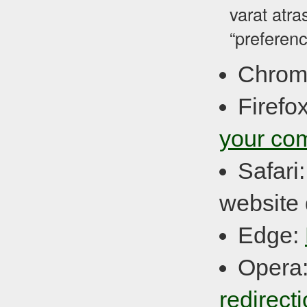
varat atra
“preferenc
Chrom
Firefo
your co
Safari
website 
Edge:
Opera
redirect