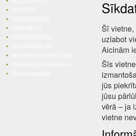
AKTUALITĀTES
Sīkda
KONTAKTI
PAR PROJEKTU
Šī vietne,
DOKUMENTI
FOTOGALERIJAS
uzlabot vi
PANORĀMAS 360
Aicinām i
INFORMATĪVIE MATERIĀLI
Šīs vietne
Piekļūstamības paziņojums
izmantošan
Privātuma politika
jūs piekrī
jūsu pārl
vērā – ja 
vietne nev
Inform