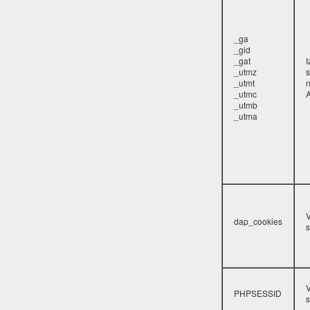
_ga
_gid
_gat
_utmz
s
_utmt
_utmc
A
_utmb
_utma
V
dap_cookies
s
V
PHPSESSID
s