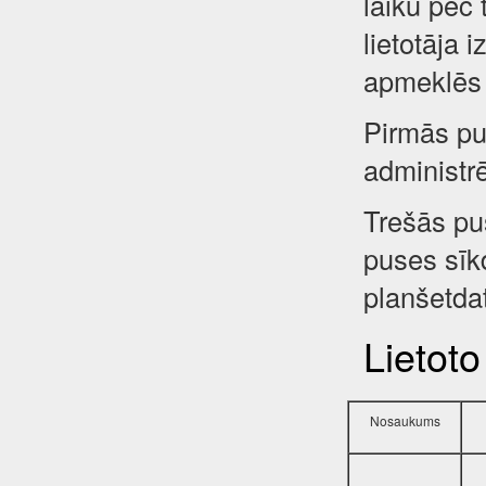
laiku pēc 
lietotāja 
apmeklēs 
Pirmās pus
administr
Trešās pu
puses sīkd
planšetdat
Lietoto
Nosaukums