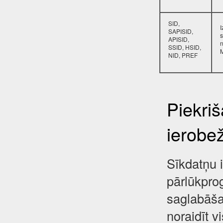
SID,
SAPISID,
s
APISID,
SSID, HSID,
NID, PREF
Piekri
ierobe
Sīkdatņu i
pārlūkpro
saglabāša
noraidīt 