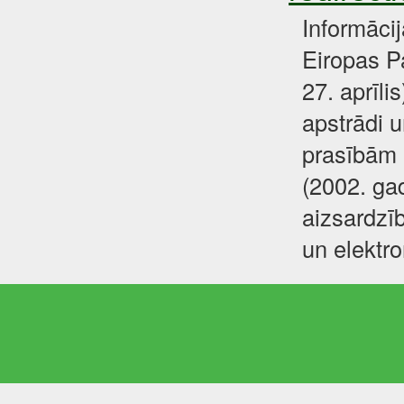
Informāci
Eiropas P
27. aprīli
apstrādi u
prasībām 
(2002. gad
aizsardzīb
un elektr