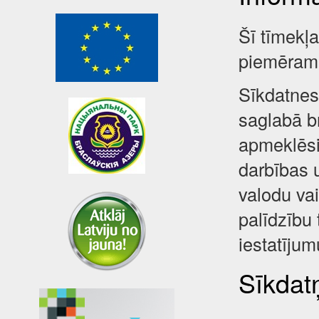
Šī tīmekļ
piemēram,
Sīkdatnes 
saglabā br
apmeklēsi
darbības 
valodu va
palīdzību 
iestatījum
Sīkdatņ