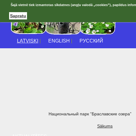
Šajā vietnē tiek izmantotas sīkdatnes (angļu valodā „cookies”), papildus infor
Sapratu
LATVISKI
|
ENGLISH
|
РУССКИЙ
Национальный парк “Браславские озера”
Sākums