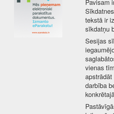
Pavisam i
Sīkdatnes 
tekstā ir 
sīkdatņu 
Sesijas sī
iegaumējot
saglabātos
vienas tīm
apstrādāt
darbība be
konkrētajā
Pastāvīgā