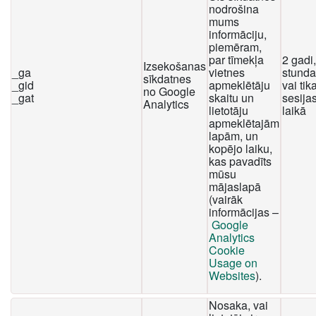
nodrošina
mums
informāciju,
piemēram,
par tīmekļa
2 gadi
Izsekošanas
_ga
vietnes
stunda
sīkdatnes
_gid
apmeklētāju
vai tika
no Google
_gat
skaitu un
sesija
Analytics
lietotāju
laikā
apmeklētajām
lapām, un
kopējo laiku,
kas pavadīts
mūsu
mājaslapā
(vairāk
informācijas –
Google
Analytics
Cookie
Usage on
Websites
).
Nosaka, vai