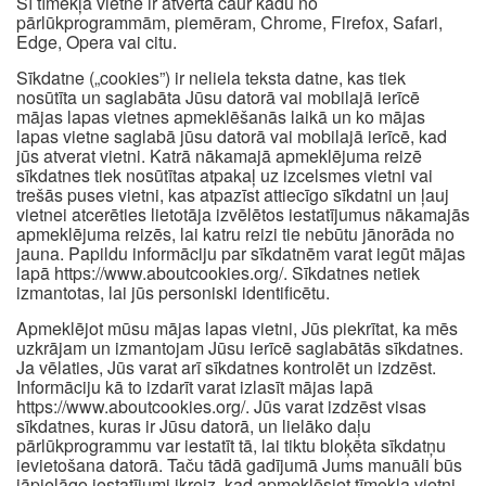
Šī tīmekļa vietne ir atvērta caur kādu no
pārlūkprogrammām, piemēram, Chrome, Firefox, Safari,
Edge, Opera vai citu.
Sīkdatne („cookies”) ir neliela teksta datne, kas tiek
nosūtīta un saglabāta Jūsu datorā vai mobilajā ierīcē
mājas lapas vietnes apmeklēšanās laikā un ko mājas
lapas vietne saglabā jūsu datorā vai mobilajā ierīcē, kad
jūs atverat vietni. Katrā nākamajā apmeklējuma reizē
sīkdatnes tiek nosūtītas atpakaļ uz izcelsmes vietni vai
trešās puses vietni, kas atpazīst attiecīgo sīkdatni un ļauj
vietnei atcerēties lietotāja izvēlētos iestatījumus nākamajās
apmeklējuma reizēs, lai katru reizi tie nebūtu jānorāda no
jauna. Papildu informāciju par sīkdatnēm varat iegūt mājas
lapā https://www.aboutcookies.org/. Sīkdatnes netiek
izmantotas, lai jūs personiski identificētu.
Apmeklējot mūsu mājas lapas vietni, Jūs piekrītat, ka mēs
uzkrājam un izmantojam Jūsu ierīcē saglabātās sīkdatnes.
Ja vēlaties, Jūs varat arī sīkdatnes kontrolēt un izdzēst.
Informāciju kā to izdarīt varat izlasīt mājas lapā
https://www.aboutcookies.org/. Jūs varat izdzēst visas
sīkdatnes, kuras ir Jūsu datorā, un lielāko daļu
pārlūkprogrammu var iestatīt tā, lai tiktu bloķēta sīkdatņu
ievietošana datorā. Taču tādā gadījumā Jums manuāli būs
jāpielāgo iestatījumi ikreiz, kad apmeklēsiet tīmekļa vietni,