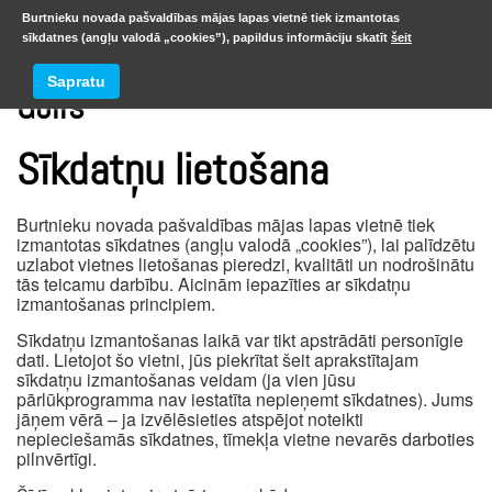
Burtnieku novada pašvaldības mājas lapas vietnē tiek izmantotas
sīkdatnes (angļu valodā „cookies”), papildus informāciju skatīt
šeit
Sapratu
Golfs
Sīkdatņu lietošana
Burtnieku novada pašvaldības mājas lapas vietnē tiek
izmantotas sīkdatnes (angļu valodā „cookies”), lai palīdzētu
uzlabot vietnes lietošanas pieredzi, kvalitāti un nodrošinātu
tās teicamu darbību. Aicinām iepazīties ar sīkdatņu
izmantošanas principiem.
Sīkdatņu izmantošanas laikā var tikt apstrādāti personīgie
dati. Lietojot šo vietni, jūs piekrītat šeit aprakstītajam
sīkdatņu izmantošanas veidam (ja vien jūsu
pārlūkprogramma nav iestatīta nepieņemt sīkdatnes). Jums
jāņem vērā – ja izvēlēsieties atspējot noteikti
nepieciešamās sīkdatnes, tīmekļa vietne nevarēs darboties
pilnvērtīgi.