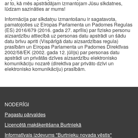
ar to, kā mēs apstrādājam izmantojam Jūsu sīkdatnes,
lūdzam sazināties ar mums!
Informācija par sīkdatņu izmantošanu ir sagatavota,
pamatojoties uz Eiropas Parlamenta un Padomes Regulas
(ES) 2016/679 (2016. gada 27. aprīlis) par fizisko personu
aizsardzību attiecībā uz personas datu apstrādi un šādu
datu brīvu apriti (Vispārīgā datu aizsardzības regula)
prasībām un Eiropas Parlamenta un Padomes Direktīvas
2002/58/EK (2002. gada 12. jūlijs) par personas datu
apstrādi un privātās dzīves aizsardzību elektronisko
komunikāciju nozarē (direktīva par privāto dzīvi un
elektronisko komunikāciju) prasībām.
NODERĪGI
Pagastu pārvaldes
Licencētā makšķerēšana Burtniekā
Informatīvais izdevums "Burtnieku novada vēstis"