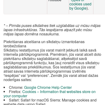
cookies used
by Google
).
* – Pirmās puses sīkdatnes tiek uzglabātas uz mūsu mājas
lapas infrastruktūras. Tās iespējams atpazīt pēc mūsu
mājas lapas domēna nosaukuma.
Piekrišanas atcelšana un sīkdatņu izmantošanas
ierobežošana
Sīkdatņu iestatījumus jūs varat mainīt jebkurā laikā savā
interneta pārlūkprogrammā. Piemēram, jūs varat atcelt doto
piekrišanu sīkdatņu saglabāšanai, atķeksējot savā
pārlūkprogrammā funkciju, kas ļauj noraidīt visus sīkdatņu
saglabāšanas priekšlikumus. Šos iestatījumus jūs varat
atrast savas interneta pārlūkprogrammas izvēlnēs
“iespējas” vai “preferences”. Zemāk jūs varat atrast dažas
noderīgas saites:
Chrome:
Google Chrome Help Center
Firefox:
Cookies – Information that websites store on
your computer
Safari: Safari for macOS Sierra: Manage cookies and
website data using Safari