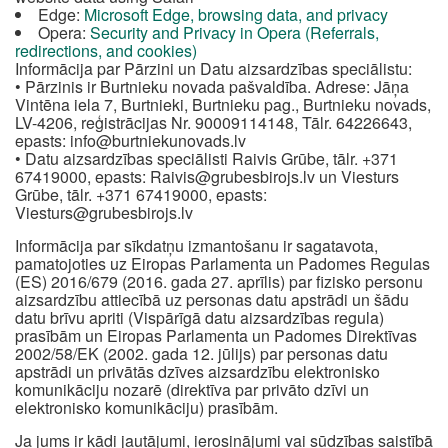
Edge:
Microsoft Edge, browsing data, and privacy
Opera:
Security and Privacy in Opera (Referrals,
redirections, and cookies)
Informācija par Pārzini un Datu aizsardzības speciālistu:
• Pārzinis ir Burtnieku novada pašvaldība. Adrese: Jāņa
Vintēna iela 7, Burtnieki, Burtnieku pag., Burtnieku novads,
LV-4206, reģistrācijas Nr. 90009114148, Tālr. 64226643,
epasts:
info@burtniekunovads.lv
• Datu aizsardzības speciālisti Raivis Grūbe, tālr. +371
67419000, epasts:
Raivis@grubesbirojs.lv
un Viesturs
Grūbe, tālr. +371 67419000, epasts:
Viesturs@grubesbirojs.lv
Informācija par sīkdatņu izmantošanu ir sagatavota,
pamatojoties uz Eiropas Parlamenta un Padomes Regulas
(ES) 2016/679 (2016. gada 27. aprīlis) par fizisko personu
aizsardzību attiecībā uz personas datu apstrādi un šādu
datu brīvu apriti (Vispārīgā datu aizsardzības regula)
prasībām un Eiropas Parlamenta un Padomes Direktīvas
2002/58/EK (2002. gada 12. jūlijs) par personas datu
apstrādi un privātās dzīves aizsardzību elektronisko
komunikāciju nozarē (direktīva par privāto dzīvi un
elektronisko komunikāciju) prasībām.
Ja jums ir kādi jautājumi, ierosinājumi vai sūdzības saistībā