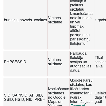
lietotājs ir
piekritis
sīkdatņu
izmantošanas
Vietnes
noteikumiem
burtniekunovads_cookies
1 gads
sīkdatne
un vai
turpmāk
attēlot
paziņojumu
par sīkdatņu
lietojumu.
Pārbauda
lietotāja
Tikai
Vietnes
PHPSESSID
sesijas un
sesija
sīkdatne
autorizācijas
laikā
datus.
Google karšu
sīkdatne, kas
Izsekošanas
fiksē kartes
sīkdatnes
izmantošanu
Lielāk
SID, SAPISID, APISID,
no Google
(vairāk
daļa 1
SSID, HSID, NID, PREF
Maps un
informācijas –
gadi
Youtube
Types of