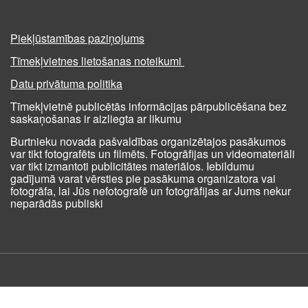
Piekļūstamības paziņojums
Tīmekļvietnes lietošanas noteikumi
Datu privātuma politika
Tīmekļvietnē publicētās informācijas pārpublicēšana bez
saskaņošanas ir aizliegta ar likumu
Burtnieku novada pašvaldības organizētajos pasākumos
var tikt fotografēts un filmēts. Fotogrāfijas un videomateriāli
var tikt izmantoti publicitātes materiālos. Iebildumu
gadījumā varat vērsties pie pasākuma organizatora vai
fotogrāfa, lai Jūs nefotografē un fotogrāfijas ar Jums nekur
neparādās publiski