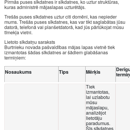
Pirmās puses sīkdatnes ir sīkdatnes, ko uztur struktūras,
kuras administrē mājaslapas uzturētājs.
Trešās puses sīkdatnes uztur citi domēni, kas nepieder
mums. Trešās puses sīkdatnes, kas var tikt saglabātas jūsu
datorā, telefonā vai planšetdatorā, kad jūs pārlūkojat mūsu
tīmekļa vietni.
Lietoto sīkdatņu saraksts
Burtnieku novada pašvaldības mājas lapas vietnē tiek
izmantotas šādas sīkdatnes ar šādiem glabāšanas
termiņiem:
Derīg
Nosaukums
Tips
Mērķis
termi
Tiek
izmantotas,
lai uzlabotu
mūsu
mājaslapu,
analizējot
lietotāju
paradumus.
Šīs sīkdatnes