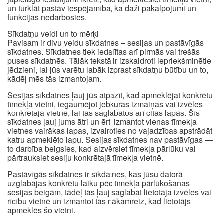
un turklāt pastāv iespējamība, ka daži pakalpojumi un
funkcijas nedarbosies.
Sīkdatņu veidi un to mērķi
Pavisam ir divu veidu sīkdatnes – sesijas un pastāvīgās
sīkdatnes. Sīkdatnes tiek iedalītas arī pirmās vai trešās
puses sīkdatnēs. Tālāk tekstā ir izskaidroti iepriekšminētie
jēdzieni, lai jūs varētu labāk izprast sīkdatņu būtību un to,
kādēļ mēs tās izmantojam.
Sesijas sīkdatnes ļauj jūs atpazīt, kad apmeklējat konkrētu
tīmekļa vietni, iegaumējot jebkuras izmaiņas vai izvēles
konkrētajā vietnē, lai tās saglabātos arī citās lapās. Šīs
sīkdatnes ļauj jums ātri un ērti izmantot vienas tīmekļa
vietnes vairākas lapas, izvairoties no vajadzības apstrādāt
katru apmeklēto lapu. Sesijas sīkdatnes nav pastāvīgas —
to darbība beigsies, kad aizvērsiet tīmekļa pārlūku vai
pārtrauksiet sesiju konkrētajā tīmekļa vietnē.
Pastāvīgās sīkdatnes ir sīkdatnes, kas jūsu datorā
uzglabājas konkrētu laiku pēc tīmekļa pārlūkošanas
sesijas beigām, tādēļ tās ļauj saglabāt lietotāja izvēles vai
rīcību vietnē un izmantot tās nākamreiz, kad lietotājs
apmeklēs šo vietni.