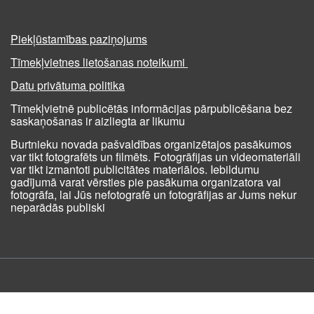
Piekļūstamības paziņojums
Tīmekļvietnes lietošanas noteikumi
Datu privātuma politika
Tīmekļvietnē publicētās informācijas pārpublicēšana bez
saskaņošanas ir aizliegta ar likumu
Burtnieku novada pašvaldības organizētajos pasākumos
var tikt fotografēts un filmēts. Fotogrāfijas un videomateriāli
var tikt izmantoti publicitātes materiālos. Iebildumu
gadījumā varat vērsties pie pasākuma organizatora vai
fotogrāfa, lai Jūs nefotografē un fotogrāfijas ar Jums nekur
neparādās publiski