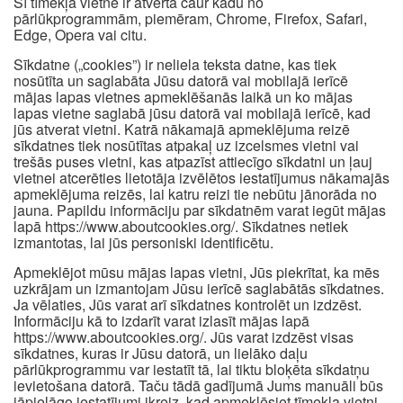
Šī tīmekļa vietne ir atvērta caur kādu no
pārlūkprogrammām, piemēram, Chrome, Firefox, Safari,
Edge, Opera vai citu.
Sīkdatne („cookies”) ir neliela teksta datne, kas tiek
nosūtīta un saglabāta Jūsu datorā vai mobilajā ierīcē
mājas lapas vietnes apmeklēšanās laikā un ko mājas
lapas vietne saglabā jūsu datorā vai mobilajā ierīcē, kad
jūs atverat vietni. Katrā nākamajā apmeklējuma reizē
sīkdatnes tiek nosūtītas atpakaļ uz izcelsmes vietni vai
trešās puses vietni, kas atpazīst attiecīgo sīkdatni un ļauj
vietnei atcerēties lietotāja izvēlētos iestatījumus nākamajās
apmeklējuma reizēs, lai katru reizi tie nebūtu jānorāda no
jauna. Papildu informāciju par sīkdatnēm varat iegūt mājas
lapā https://www.aboutcookies.org/. Sīkdatnes netiek
izmantotas, lai jūs personiski identificētu.
Apmeklējot mūsu mājas lapas vietni, Jūs piekrītat, ka mēs
uzkrājam un izmantojam Jūsu ierīcē saglabātās sīkdatnes.
Ja vēlaties, Jūs varat arī sīkdatnes kontrolēt un izdzēst.
Informāciju kā to izdarīt varat izlasīt mājas lapā
https://www.aboutcookies.org/. Jūs varat izdzēst visas
sīkdatnes, kuras ir Jūsu datorā, un lielāko daļu
pārlūkprogrammu var iestatīt tā, lai tiktu bloķēta sīkdatņu
ievietošana datorā. Taču tādā gadījumā Jums manuāli būs
jāpielāgo iestatījumi ikreiz, kad apmeklēsiet tīmekļa vietni,