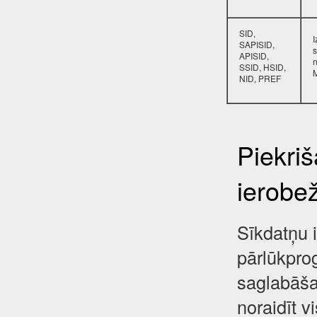
SID,
SAPISID,
s
APISID,
SSID, HSID,
NID, PREF
Piekri
ierobe
Sīkdatņu i
pārlūkpro
saglabāša
noraidīt 