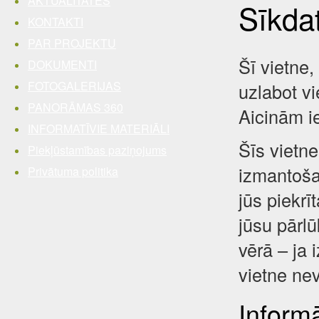
AKTUALITĀTES
Sīkda
KONTAKTI
PAR PROJEKTU
Šī vietne,
DOKUMENTI
FOTOGALERIJAS
uzlabot vi
PANORĀMAS 360
Aicinām i
INFORMATĪVIE MATERIĀLI
Šīs vietne
Piekļūstamības paziņojums
izmantošan
Privātuma politika
jūs piekrī
jūsu pārl
vērā – ja 
vietne nev
Inform