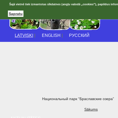
Šajā vietnē tiek izmantotas sīkdatnes (angļu valodā „cookies”), papildus infor
Sapratu
LATVISKI
|
ENGLISH
|
РУССКИЙ
Национальный парк “Браславские озера”
Sākums