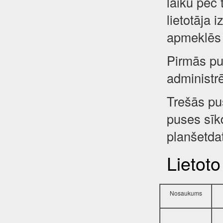
laiku pēc 
lietotāja 
apmeklēs 
Pirmās pus
administr
Trešās pu
puses sīkd
planšetdat
Lietoto
Nosaukums