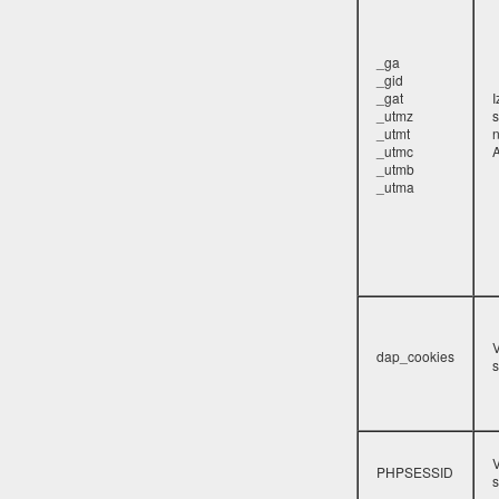
_ga
_gid
_gat
_utmz
s
_utmt
_utmc
A
_utmb
_utma
V
dap_cookies
s
V
PHPSESSID
s