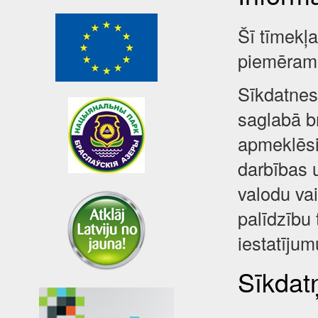
Šī tīmekļ
piemēram,
Sīkdatnes 
saglabā br
apmeklēsi
darbības 
valodu va
palīdzību 
iestatījum
Sīkdatņ