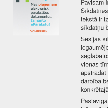
Pavisam i
Sīkdatnes 
tekstā ir 
sīkdatņu 
Sesijas sī
iegaumējot
saglabātos
vienas tīm
apstrādāt
darbība be
konkrētajā
Pastāvīgā