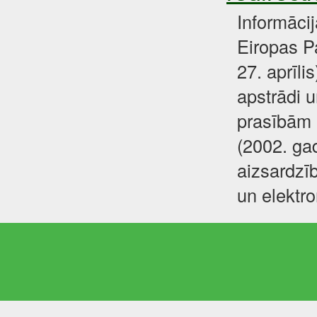
Informāci
Eiropas P
27. aprīli
apstrādi u
prasībām 
(2002. gad
aizsardzīb
un elektr