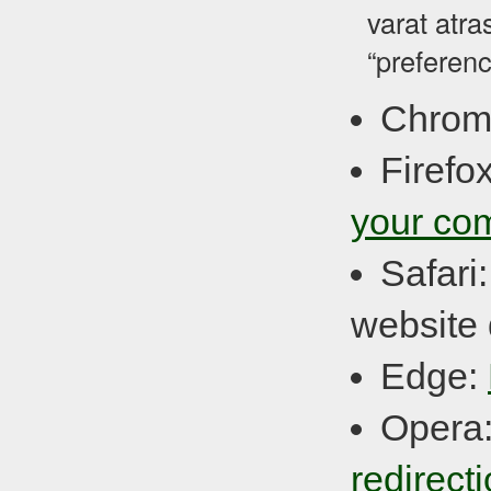
varat atra
“preferenc
Chrom
Firefo
your co
Safari
website 
Edge:
Opera
redirect