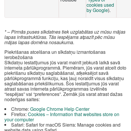
cookies used
by Google
).
* – Pirmās puses sīkdatnes tiek uzglabātas uz mūsu mājas
lapas infrastruktūras. Tās iespējams atpazīt pēc mūsu
mājas lapas domēna nosaukuma.
Piekrišanas atcelšana un sīkdatņu izmantošanas
ierobežošana
Sīkdatņu iestatījumus jūs varat mainīt jebkurā laikā savā
interneta pārlūkprogrammā. Piemēram, jūs varat atcelt doto
piekrišanu sīkdatņu saglabāšanai, atķeksējot savā
pārlūkprogrammā funkciju, kas ļauj noraidīt visus sīkdatņu
saglabāšanas priekšlikumus. Šos iestatījumus jūs varat
atrast savas interneta pārlūkprogrammas izvēlnēs
“iespējas” vai “preferences”. Zemāk jūs varat atrast dažas
noderīgas saites:
Chrome:
Google Chrome Help Center
Firefox:
Cookies – Information that websites store on
your computer
Safari: Safari for macOS Sierra: Manage cookies and
website data using Safari