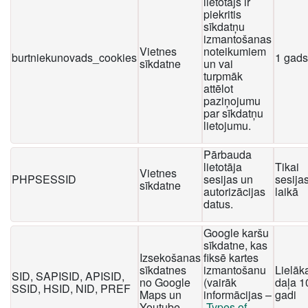
lietotājs ir
piekritis
sīkdatņu
izmantošanas
Vietnes
noteikumiem
burtniekunovads_cookies
1 gads
sīkdatne
un vai
turpmāk
attēlot
paziņojumu
par sīkdatņu
lietojumu.
Pārbauda
lietotāja
Tikai
Vietnes
PHPSESSID
sesijas un
sesija
sīkdatne
autorizācijas
laikā
datus.
Google karšu
sīkdatne, kas
Izsekošanas
fiksē kartes
sīkdatnes
izmantošanu
Lielāk
SID, SAPISID, APISID,
no Google
(vairāk
daļa 1
SSID, HSID, NID, PREF
Maps un
informācijas –
gadi
Youtube
Types of