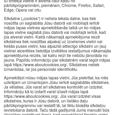
Šī tīmekļa vietne ir atvērta caur kādu no
pārlūkprogrammām, piemēram, Chrome, Firefox, Safari,
Edge, Opera vai citu.
Sīkdatne („cookies”) ir neliela teksta datne, kas tiek
nosūtīta un saglabāta Jūsu datorā vai mobilajā ierīcē
mājas lapas vietnes apmeklēšanās laikā un ko mājas
lapas vietne saglabā jūsu datorā vai mobilajā ierīcē, kad
jūs atverat vietni. Katrā nākamajā apmeklējuma reizē
sīkdatnes tiek nosūtītas atpakaļ uz izcelsmes vietni vai
trešās puses vietni, kas atpazīst attiecīgo sīkdatni un ļauj
vietnei atcerēties lietotāja izvēlētos iestatījumus nākamajās
apmeklējuma reizēs, lai katru reizi tie nebūtu jānorāda no
jauna. Papildu informāciju par sīkdatnēm varat iegūt mājas
lapā https://www.aboutcookies.org/. Sīkdatnes netiek
izmantotas, lai jūs personiski identificētu.
Apmeklējot mūsu mājas lapas vietni, Jūs piekrītat, ka mēs
uzkrājam un izmantojam Jūsu ierīcē saglabātās sīkdatnes.
Ja vēlaties, Jūs varat arī sīkdatnes kontrolēt un izdzēst.
Informāciju kā to izdarīt varat izlasīt mājas lapā
https://www.aboutcookies.org/. Jūs varat izdzēst visas
sīkdatnes, kuras ir Jūsu datorā, un lielāko daļu
pārlūkprogrammu var iestatīt tā, lai tiktu bloķēta sīkdatņu
ievietošana datorā. Taču tādā gadījumā Jums manuāli būs
jāpielāgo iestatījumi ikreiz, kad apmeklēsiet tīmekļa vietni,