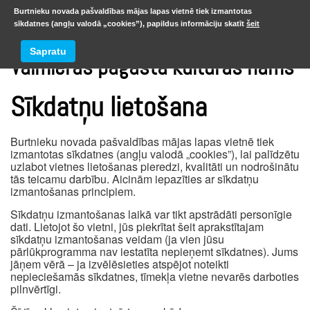
Burtnieku novada pašvaldības mājas lapas vietnē tiek izmantotas
sīkdatnes (angļu valodā „cookies”), papildus informāciju skatīt
šeit
Sapratu
Valmieras pagasta kultūras nams
Sīkdatņu lietošana
Burtnieku novada pašvaldības mājas lapas vietnē tiek
izmantotas sīkdatnes (angļu valodā „cookies”), lai palīdzētu
uzlabot vietnes lietošanas pieredzi, kvalitāti un nodrošinātu
tās teicamu darbību. Aicinām iepazīties ar sīkdatņu
izmantošanas principiem.
Sīkdatņu izmantošanas laikā var tikt apstrādāti personīgie
dati. Lietojot šo vietni, jūs piekrītat šeit aprakstītajam
sīkdatņu izmantošanas veidam (ja vien jūsu
pārlūkprogramma nav iestatīta nepieņemt sīkdatnes). Jums
jāņem vērā – ja izvēlēsieties atspējot noteikti
nepieciešamās sīkdatnes, tīmekļa vietne nevarēs darboties
pilnvērtīgi.