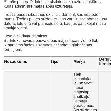
Pirmās puses sīkdatnes ir sīkdatnes, ko uztur struktūras,
kuras administrē mājaslapas uzturētājs.
Trešās puses sīkdatnes uztur citi domēni, kas nepieder
mums. Trešās puses sīkdatnes, kas var tikt saglabātas jūsu
datorā, telefonā vai planšetdatorā, kad jūs pārlūkojat mūsu
tīmekļa vietni.
Lietoto sīkdatņu saraksts
Burtnieku novada pašvaldības mājas lapas vietnē tiek
izmantotas šādas sīkdatnes ar šādiem glabāšanas
termiņiem:
Derīg
Nosaukums
Tips
Mērķis
termi
Tiek
izmantotas,
lai uzlabotu
mūsu
mājaslapu,
analizējot
lietotāju
paradumus.
Šīs sīkdatnes