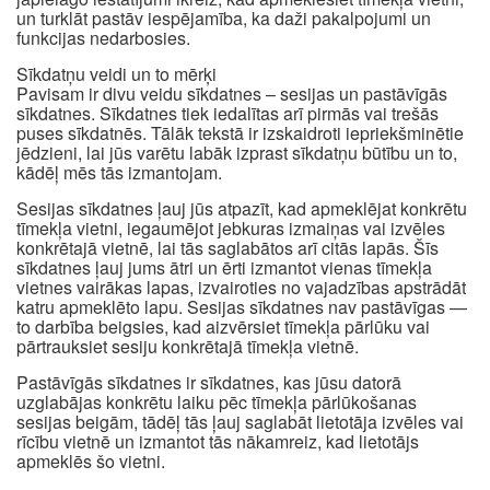
un turklāt pastāv iespējamība, ka daži pakalpojumi un
funkcijas nedarbosies.
Sīkdatņu veidi un to mērķi
Pavisam ir divu veidu sīkdatnes – sesijas un pastāvīgās
sīkdatnes. Sīkdatnes tiek iedalītas arī pirmās vai trešās
puses sīkdatnēs. Tālāk tekstā ir izskaidroti iepriekšminētie
jēdzieni, lai jūs varētu labāk izprast sīkdatņu būtību un to,
kādēļ mēs tās izmantojam.
Sesijas sīkdatnes ļauj jūs atpazīt, kad apmeklējat konkrētu
tīmekļa vietni, iegaumējot jebkuras izmaiņas vai izvēles
konkrētajā vietnē, lai tās saglabātos arī citās lapās. Šīs
sīkdatnes ļauj jums ātri un ērti izmantot vienas tīmekļa
vietnes vairākas lapas, izvairoties no vajadzības apstrādāt
katru apmeklēto lapu. Sesijas sīkdatnes nav pastāvīgas —
to darbība beigsies, kad aizvērsiet tīmekļa pārlūku vai
pārtrauksiet sesiju konkrētajā tīmekļa vietnē.
Pastāvīgās sīkdatnes ir sīkdatnes, kas jūsu datorā
uzglabājas konkrētu laiku pēc tīmekļa pārlūkošanas
sesijas beigām, tādēļ tās ļauj saglabāt lietotāja izvēles vai
rīcību vietnē un izmantot tās nākamreiz, kad lietotājs
apmeklēs šo vietni.