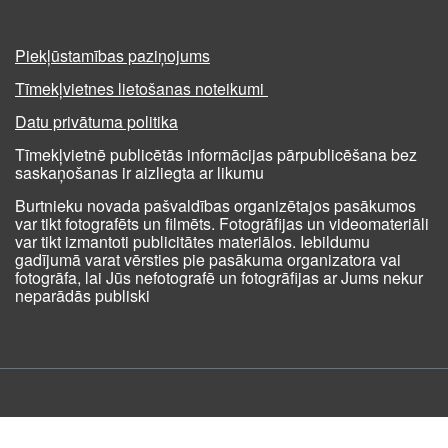
Piekļūstamības paziņojums
Tīmekļvietnes lietošanas noteikumi
Datu privātuma politika
Tīmekļvietnē publicētās informācijas pārpublicēšana bez
saskaņošanas ir aizliegta ar likumu
Burtnieku novada pašvaldības organizētajos pasākumos
var tikt fotografēts un filmēts. Fotogrāfijas un videomateriāli
var tikt izmantoti publicitātes materiālos. Iebildumu
gadījumā varat vērsties pie pasākuma organizatora vai
fotogrāfa, lai Jūs nefotografē un fotogrāfijas ar Jums nekur
neparādās publiski