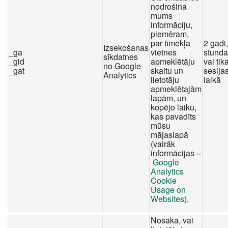
nodrošina
mums
informāciju,
piemēram,
par tīmekļa
2 gadi
Izsekošanas
_ga
vietnes
stunda
sīkdatnes
_gid
apmeklētāju
vai tika
no Google
_gat
skaitu un
sesija
Analytics
lietotāju
laikā
apmeklētajām
lapām, un
kopējo laiku,
kas pavadīts
mūsu
mājaslapā
(vairāk
informācijas –
Google
Analytics
Cookie
Usage on
Websites
).
Nosaka, vai