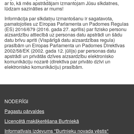
ar to, kā mēs apstrādājam izmantojam Jūsu sīkdatnes,
lūdzam sazināties ar mums!
Informācija par sīkdatņu izmantošanu ir sagatavota,
pamatojoties uz Eiropas Parlamenta un Padomes Regulas
(ES) 2016/679 (2016. gada 27. aprīlis) par fizisko personu
aizsardzību attiecībā uz personas datu apstrādi un šādu
datu brīvu apriti (Vispārīgā datu aizsardzības regula)
prasībām un Eiropas Parlamenta un Padomes Direktīvas
2002/58/EK (2002. gada 12. jūlijs) par personas datu
apstrādi un privātās dzīves aizsardzību elektronisko
komunikāciju nozarē (direktīva par privāto dzīvi un
elektronisko komunikāciju) prasībām.
NODERĪGI
Pagastu pārvaldes
Licencētā makšķerēšana Burtniekā
Informatīvais izdevums "Burtnieku novada vēstis"