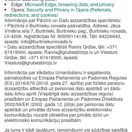
Edge:
Microsoft Edge, browsing data, and privacy
Opera:
Security and Privacy in Opera (Referrals,
redirections, and cookies)
Informācija par Pārzini un Datu aizsardzības speciālistu:
• Pārzinis ir Burtnieku novada pašvaldība. Adrese: Jāņa
Vintēna iela 7, Burtnieki, Burtnieku pag., Burtnieku novads,
LV-4206, reģistrācijas Nr. 90009114148, Tālr. 64226643,
epasts:
info@burtniekunovads.lv
• Datu aizsardzības speciālisti Raivis Grūbe, tālr. +371
67419000, epasts:
Raivis@grubesbirojs.lv
un Viesturs
Grūbe, tālr. +371 67419000, epasts:
Viesturs@grubesbirojs.lv
Informācija par sīkdatņu izmantošanu ir sagatavota,
pamatojoties uz Eiropas Parlamenta un Padomes Regulas
(ES) 2016/679 (2016. gada 27. aprīlis) par fizisko personu
aizsardzību attiecībā uz personas datu apstrādi un šādu
datu brīvu apriti (Vispārīgā datu aizsardzības regula)
prasībām un Eiropas Parlamenta un Padomes Direktīvas
2002/58/EK (2002. gada 12. jūlijs) par personas datu
apstrādi un privātās dzīves aizsardzību elektronisko
komunikāciju nozarē (direktīva par privāto dzīvi un
elektronisko komunikāciju) prasībām.
Ja jums ir kādi jautājumi, ierosinājumi vai sūdzības saistībā