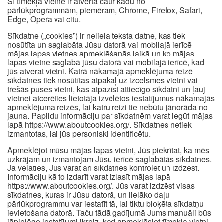
Šī tīmekļa vietne ir atvērta caur kādu no
pārlūkprogrammām, piemēram, Chrome, Firefox, Safari,
Edge, Opera vai citu.
Sīkdatne („cookies”) ir neliela teksta datne, kas tiek
nosūtīta un saglabāta Jūsu datorā vai mobilajā ierīcē
mājas lapas vietnes apmeklēšanās laikā un ko mājas
lapas vietne saglabā jūsu datorā vai mobilajā ierīcē, kad
jūs atverat vietni. Katrā nākamajā apmeklējuma reizē
sīkdatnes tiek nosūtītas atpakaļ uz izcelsmes vietni vai
trešās puses vietni, kas atpazīst attiecīgo sīkdatni un ļauj
vietnei atcerēties lietotāja izvēlētos iestatījumus nākamajās
apmeklējuma reizēs, lai katru reizi tie nebūtu jānorāda no
jauna. Papildu informāciju par sīkdatnēm varat iegūt mājas
lapā https://www.aboutcookies.org/. Sīkdatnes netiek
izmantotas, lai jūs personiski identificētu.
Apmeklējot mūsu mājas lapas vietni, Jūs piekrītat, ka mēs
uzkrājam un izmantojam Jūsu ierīcē saglabātās sīkdatnes.
Ja vēlaties, Jūs varat arī sīkdatnes kontrolēt un izdzēst.
Informāciju kā to izdarīt varat izlasīt mājas lapā
https://www.aboutcookies.org/. Jūs varat izdzēst visas
sīkdatnes, kuras ir Jūsu datorā, un lielāko daļu
pārlūkprogrammu var iestatīt tā, lai tiktu bloķēta sīkdatņu
ievietošana datorā. Taču tādā gadījumā Jums manuāli būs
jāpielāgo iestatījumi ikreiz, kad apmeklēsiet tīmekļa vietni,