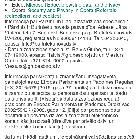
Edge:
Microsoft Edge, browsing data, and privacy
Opera:
Security and Privacy in Opera (Referrals,
redirections, and cookies)
Informācija par Pārzini un Datu aizsardzības speciālistu:
• Pārzinis ir Burtnieku novada pašvaldība. Adrese: Jāņa
Vintēna iela 7, Burtnieki, Burtnieku pag., Burtnieku novads,
LV-4206, reģistrācijas Nr. 90009114148, Tālr. 64226643,
epasts:
info@burtniekunovads.lv
• Datu aizsardzības speciālisti Raivis Grūbe, tālr. +371
67419000, epasts:
Raivis@grubesbirojs.lv
un Viesturs
Grūbe, tālr. +371 67419000, epasts:
Viesturs@grubesbirojs.lv
Informācija par sīkdatņu izmantošanu ir sagatavota,
pamatojoties uz Eiropas Parlamenta un Padomes Regulas
(ES) 2016/679 (2016. gada 27. aprīlis) par fizisko personu
aizsardzību attiecībā uz personas datu apstrādi un šādu
datu brīvu apriti (Vispārīgā datu aizsardzības regula)
prasībām un Eiropas Parlamenta un Padomes Direktīvas
2002/58/EK (2002. gada 12. jūlijs) par personas datu
apstrādi un privātās dzīves aizsardzību elektronisko
komunikāciju nozarē (direktīva par privāto dzīvi un
elektronisko komunikāciju) prasībām.
Ja jums ir kādi jautājumi, ierosinājumi vai sūdzības saistībā