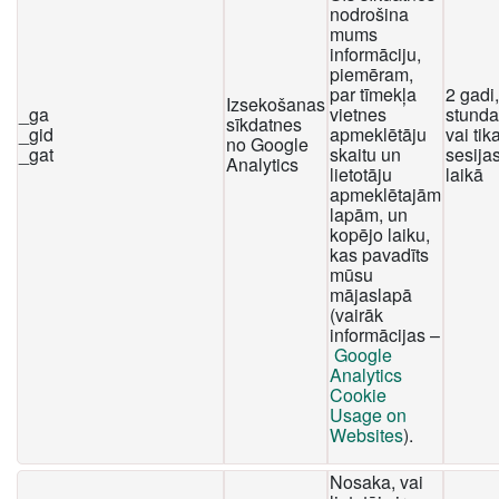
nodrošina
mums
informāciju,
piemēram,
par tīmekļa
2 gadi
Izsekošanas
_ga
vietnes
stunda
sīkdatnes
_gid
apmeklētāju
vai tika
no Google
_gat
skaitu un
sesija
Analytics
lietotāju
laikā
apmeklētajām
lapām, un
kopējo laiku,
kas pavadīts
mūsu
mājaslapā
(vairāk
informācijas –
Google
Analytics
Cookie
Usage on
Websites
).
Nosaka, vai