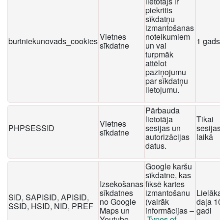
lietotājs ir
piekritis
sīkdatņu
izmantošanas
Vietnes
noteikumiem
burtniekunovads_cookies
1 gads
sīkdatne
un vai
turpmāk
attēlot
paziņojumu
par sīkdatņu
lietojumu.
Pārbauda
lietotāja
Tikai
Vietnes
PHPSESSID
sesijas un
sesija
sīkdatne
autorizācijas
laikā
datus.
Google karšu
sīkdatne, kas
Izsekošanas
fiksē kartes
sīkdatnes
izmantošanu
Lielāk
SID, SAPISID, APISID,
no Google
(vairāk
daļa 1
SSID, HSID, NID, PREF
Maps un
informācijas –
gadi
Youtube
Types of