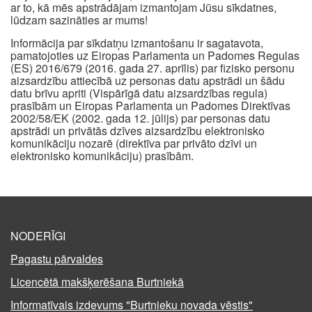
ar to, kā mēs apstrādājam izmantojam Jūsu sīkdatnes,
lūdzam sazināties ar mums!
Informācija par sīkdatņu izmantošanu ir sagatavota,
pamatojoties uz Eiropas Parlamenta un Padomes Regulas
(ES) 2016/679 (2016. gada 27. aprīlis) par fizisko personu
aizsardzību attiecībā uz personas datu apstrādi un šādu
datu brīvu apriti (Vispārīgā datu aizsardzības regula)
prasībām un Eiropas Parlamenta un Padomes Direktīvas
2002/58/EK (2002. gada 12. jūlijs) par personas datu
apstrādi un privātās dzīves aizsardzību elektronisko
komunikāciju nozarē (direktīva par privāto dzīvi un
elektronisko komunikāciju) prasībām.
NODERĪGI
Pagastu pārvaldes
Licencētā makšķerēšana Burtniekā
Informatīvais izdevums "Burtnieku novada vēstis"