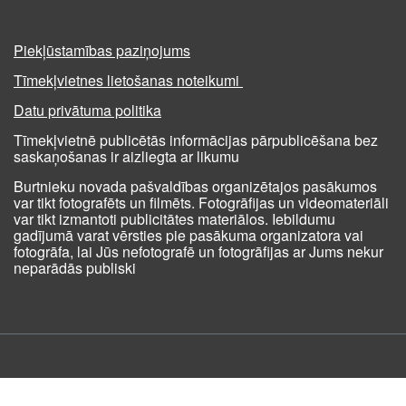
Piekļūstamības paziņojums
Tīmekļvietnes lietošanas noteikumi
Datu privātuma politika
Tīmekļvietnē publicētās informācijas pārpublicēšana bez
saskaņošanas ir aizliegta ar likumu
Burtnieku novada pašvaldības organizētajos pasākumos
var tikt fotografēts un filmēts. Fotogrāfijas un videomateriāli
var tikt izmantoti publicitātes materiālos. Iebildumu
gadījumā varat vērsties pie pasākuma organizatora vai
fotogrāfa, lai Jūs nefotografē un fotogrāfijas ar Jums nekur
neparādās publiski