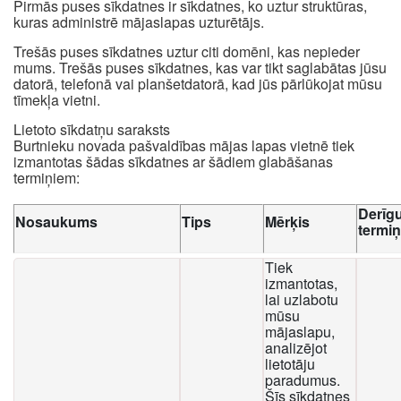
Pirmās puses sīkdatnes ir sīkdatnes, ko uztur struktūras,
kuras administrē mājaslapas uzturētājs.
Trešās puses sīkdatnes uztur citi domēni, kas nepieder
mums. Trešās puses sīkdatnes, kas var tikt saglabātas jūsu
datorā, telefonā vai planšetdatorā, kad jūs pārlūkojat mūsu
tīmekļa vietni.
Lietoto sīkdatņu saraksts
Burtnieku novada pašvaldības mājas lapas vietnē tiek
izmantotas šādas sīkdatnes ar šādiem glabāšanas
termiņiem:
Derīg
Nosaukums
Tips
Mērķis
termi
Tiek
izmantotas,
lai uzlabotu
mūsu
mājaslapu,
analizējot
lietotāju
paradumus.
Šīs sīkdatnes