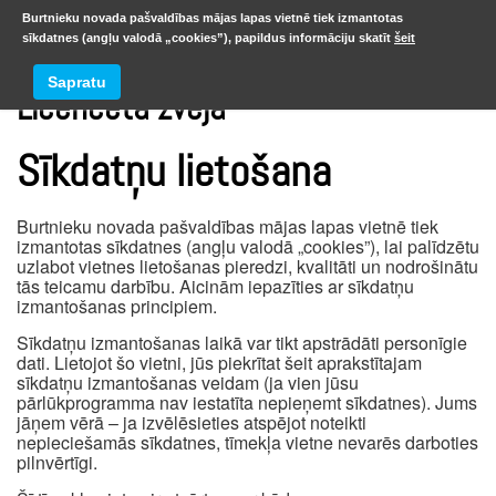
Burtnieku novada pašvaldības mājas lapas vietnē tiek izmantotas
sīkdatnes (angļu valodā „cookies”), papildus informāciju skatīt
šeit
Sapratu
Licencētā zveja
Sīkdatņu lietošana
Burtnieku novada pašvaldības mājas lapas vietnē tiek
izmantotas sīkdatnes (angļu valodā „cookies”), lai palīdzētu
uzlabot vietnes lietošanas pieredzi, kvalitāti un nodrošinātu
tās teicamu darbību. Aicinām iepazīties ar sīkdatņu
izmantošanas principiem.
Sīkdatņu izmantošanas laikā var tikt apstrādāti personīgie
dati. Lietojot šo vietni, jūs piekrītat šeit aprakstītajam
sīkdatņu izmantošanas veidam (ja vien jūsu
pārlūkprogramma nav iestatīta nepieņemt sīkdatnes). Jums
jāņem vērā – ja izvēlēsieties atspējot noteikti
nepieciešamās sīkdatnes, tīmekļa vietne nevarēs darboties
pilnvērtīgi.