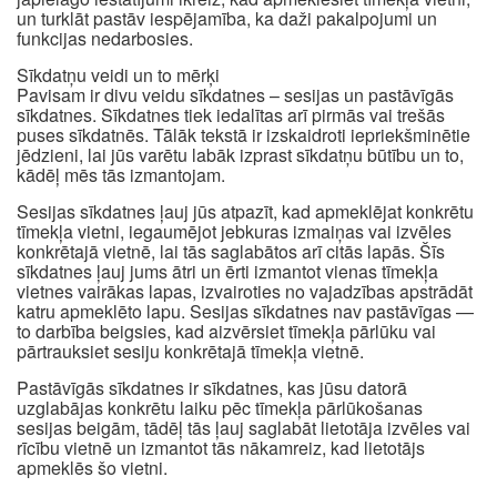
un turklāt pastāv iespējamība, ka daži pakalpojumi un
funkcijas nedarbosies.
Sīkdatņu veidi un to mērķi
Pavisam ir divu veidu sīkdatnes – sesijas un pastāvīgās
sīkdatnes. Sīkdatnes tiek iedalītas arī pirmās vai trešās
puses sīkdatnēs. Tālāk tekstā ir izskaidroti iepriekšminētie
jēdzieni, lai jūs varētu labāk izprast sīkdatņu būtību un to,
kādēļ mēs tās izmantojam.
Sesijas sīkdatnes ļauj jūs atpazīt, kad apmeklējat konkrētu
tīmekļa vietni, iegaumējot jebkuras izmaiņas vai izvēles
konkrētajā vietnē, lai tās saglabātos arī citās lapās. Šīs
sīkdatnes ļauj jums ātri un ērti izmantot vienas tīmekļa
vietnes vairākas lapas, izvairoties no vajadzības apstrādāt
katru apmeklēto lapu. Sesijas sīkdatnes nav pastāvīgas —
to darbība beigsies, kad aizvērsiet tīmekļa pārlūku vai
pārtrauksiet sesiju konkrētajā tīmekļa vietnē.
Pastāvīgās sīkdatnes ir sīkdatnes, kas jūsu datorā
uzglabājas konkrētu laiku pēc tīmekļa pārlūkošanas
sesijas beigām, tādēļ tās ļauj saglabāt lietotāja izvēles vai
rīcību vietnē un izmantot tās nākamreiz, kad lietotājs
apmeklēs šo vietni.