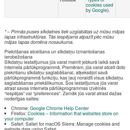
cookies used
by Google
).
* – Pirmās puses sīkdatnes tiek uzglabātas uz mūsu mājas
lapas infrastruktūras. Tās iespējams atpazīt pēc mūsu
mājas lapas domēna nosaukuma.
Piekrišanas atcelšana un sīkdatņu izmantošanas
ierobežošana
Sīkdatņu iestatījumus jūs varat mainīt jebkurā laikā savā
interneta pārlūkprogrammā. Piemēram, jūs varat atcelt doto
piekrišanu sīkdatņu saglabāšanai, atķeksējot savā
pārlūkprogrammā funkciju, kas ļauj noraidīt visus sīkdatņu
saglabāšanas priekšlikumus. Šos iestatījumus jūs varat
atrast savas interneta pārlūkprogrammas izvēlnēs
“iespējas” vai “preferences”. Zemāk jūs varat atrast dažas
noderīgas saites:
Chrome:
Google Chrome Help Center
Firefox:
Cookies – Information that websites store on
your computer
Safari: Safari for macOS Sierra: Manage cookies and
website data using Safari