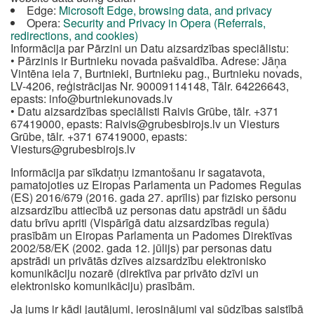
Edge:
Microsoft Edge, browsing data, and privacy
Opera:
Security and Privacy in Opera (Referrals,
redirections, and cookies)
Informācija par Pārzini un Datu aizsardzības speciālistu:
• Pārzinis ir Burtnieku novada pašvaldība. Adrese: Jāņa
Vintēna iela 7, Burtnieki, Burtnieku pag., Burtnieku novads,
LV-4206, reģistrācijas Nr. 90009114148, Tālr. 64226643,
epasts:
info@burtniekunovads.lv
• Datu aizsardzības speciālisti Raivis Grūbe, tālr. +371
67419000, epasts:
Raivis@grubesbirojs.lv
un Viesturs
Grūbe, tālr. +371 67419000, epasts:
Viesturs@grubesbirojs.lv
Informācija par sīkdatņu izmantošanu ir sagatavota,
pamatojoties uz Eiropas Parlamenta un Padomes Regulas
(ES) 2016/679 (2016. gada 27. aprīlis) par fizisko personu
aizsardzību attiecībā uz personas datu apstrādi un šādu
datu brīvu apriti (Vispārīgā datu aizsardzības regula)
prasībām un Eiropas Parlamenta un Padomes Direktīvas
2002/58/EK (2002. gada 12. jūlijs) par personas datu
apstrādi un privātās dzīves aizsardzību elektronisko
komunikāciju nozarē (direktīva par privāto dzīvi un
elektronisko komunikāciju) prasībām.
Ja jums ir kādi jautājumi, ierosinājumi vai sūdzības saistībā