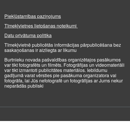
Piekļūstamības paziņojums
Tīmekļvietnes lietošanas noteikumi
Datu privātuma politika
Tīmekļvietnē publicētās informācijas pārpublicēšana bez
saskaņošanas ir aizliegta ar likumu
Burtnieku novada pašvaldības organizētajos pasākumos
var tikt fotografēts un filmēts. Fotogrāfijas un videomateriāli
var tikt izmantoti publicitātes materiālos. Iebildumu
gadījumā varat vērsties pie pasākuma organizatora vai
fotogrāfa, lai Jūs nefotografē un fotogrāfijas ar Jums nekur
neparādās publiski