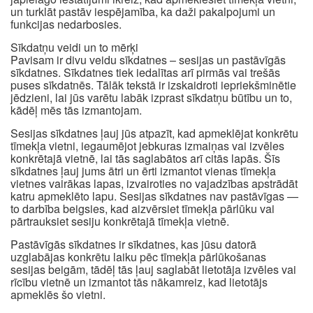
un turklāt pastāv iespējamība, ka daži pakalpojumi un
funkcijas nedarbosies.
Sīkdatņu veidi un to mērķi
Pavisam ir divu veidu sīkdatnes – sesijas un pastāvīgās
sīkdatnes. Sīkdatnes tiek iedalītas arī pirmās vai trešās
puses sīkdatnēs. Tālāk tekstā ir izskaidroti iepriekšminētie
jēdzieni, lai jūs varētu labāk izprast sīkdatņu būtību un to,
kādēļ mēs tās izmantojam.
Sesijas sīkdatnes ļauj jūs atpazīt, kad apmeklējat konkrētu
tīmekļa vietni, iegaumējot jebkuras izmaiņas vai izvēles
konkrētajā vietnē, lai tās saglabātos arī citās lapās. Šīs
sīkdatnes ļauj jums ātri un ērti izmantot vienas tīmekļa
vietnes vairākas lapas, izvairoties no vajadzības apstrādāt
katru apmeklēto lapu. Sesijas sīkdatnes nav pastāvīgas —
to darbība beigsies, kad aizvērsiet tīmekļa pārlūku vai
pārtrauksiet sesiju konkrētajā tīmekļa vietnē.
Pastāvīgās sīkdatnes ir sīkdatnes, kas jūsu datorā
uzglabājas konkrētu laiku pēc tīmekļa pārlūkošanas
sesijas beigām, tādēļ tās ļauj saglabāt lietotāja izvēles vai
rīcību vietnē un izmantot tās nākamreiz, kad lietotājs
apmeklēs šo vietni.