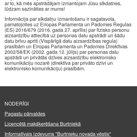
ar to, kā mēs apstrādājam izmantojam Jūsu sīkdatnes,
lūdzam sazināties ar mums!
Informācija par sīkdatņu izmantošanu ir sagatavota,
pamatojoties uz Eiropas Parlamenta un Padomes Regulas
(ES) 2016/679 (2016. gada 27. aprīlis) par fizisko personu
aizsardzību attiecībā uz personas datu apstrādi un šādu
datu brīvu apriti (Vispārīgā datu aizsardzības regula)
prasībām un Eiropas Parlamenta un Padomes Direktīvas
2002/58/EK (2002. gada 12. jūlijs) par personas datu
apstrādi un privātās dzīves aizsardzību elektronisko
komunikāciju nozarē (direktīva par privāto dzīvi un
elektronisko komunikāciju) prasībām.
NODERĪGI
Pagastu pārvaldes
Licencētā makšķerēšana Burtniekā
Informatīvais izdevums "Burtnieku novada vēstis"