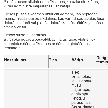
Pirmās puses sīkdatnes ir sīkdatnes, ko uztur struktūras,
kuras administrē mājaslapas uzturētājs.
Trešās puses sīkdatnes uztur citi domēni, kas nepieder
mums. Trešās puses sīkdatnes, kas var tikt saglabātas jūsu
datorā, telefonā vai planšetdatorā, kad jūs pārlūkojat mūsu
tīmekļa vietni.
Lietoto sīkdatņu saraksts
Burtnieku novada pašvaldības mājas lapas vietnē tiek
izmantotas šādas sīkdatnes ar šādiem glabāšanas
termiņiem:
Derīg
Nosaukums
Tips
Mērķis
termi
Tiek
izmantotas,
lai uzlabotu
mūsu
mājaslapu,
analizējot
lietotāju
paradumus.
Šīs sīkdatnes