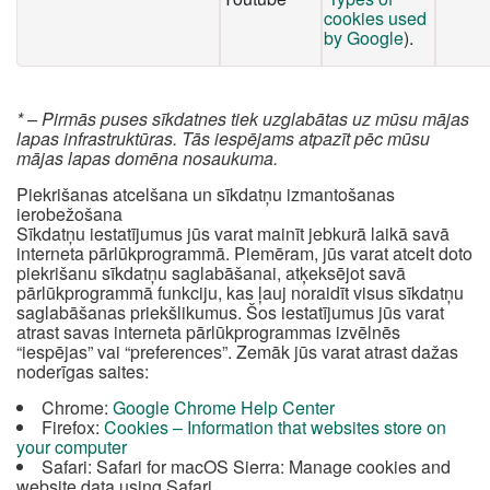
cookies used
by Google
).
* – Pirmās puses sīkdatnes tiek uzglabātas uz mūsu mājas
lapas infrastruktūras. Tās iespējams atpazīt pēc mūsu
mājas lapas domēna nosaukuma.
Piekrišanas atcelšana un sīkdatņu izmantošanas
ierobežošana
Sīkdatņu iestatījumus jūs varat mainīt jebkurā laikā savā
interneta pārlūkprogrammā. Piemēram, jūs varat atcelt doto
piekrišanu sīkdatņu saglabāšanai, atķeksējot savā
pārlūkprogrammā funkciju, kas ļauj noraidīt visus sīkdatņu
saglabāšanas priekšlikumus. Šos iestatījumus jūs varat
atrast savas interneta pārlūkprogrammas izvēlnēs
“iespējas” vai “preferences”. Zemāk jūs varat atrast dažas
noderīgas saites:
Chrome:
Google Chrome Help Center
Firefox:
Cookies – Information that websites store on
your computer
Safari: Safari for macOS Sierra: Manage cookies and
website data using Safari