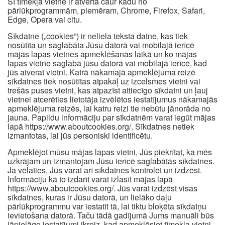
Šī tīmekļa vietne ir atvērta caur kādu no
pārlūkprogrammām, piemēram, Chrome, Firefox, Safari,
Edge, Opera vai citu.
Sīkdatne („cookies”) ir neliela teksta datne, kas tiek
nosūtīta un saglabāta Jūsu datorā vai mobilajā ierīcē
mājas lapas vietnes apmeklēšanās laikā un ko mājas
lapas vietne saglabā jūsu datorā vai mobilajā ierīcē, kad
jūs atverat vietni. Katrā nākamajā apmeklējuma reizē
sīkdatnes tiek nosūtītas atpakaļ uz izcelsmes vietni vai
trešās puses vietni, kas atpazīst attiecīgo sīkdatni un ļauj
vietnei atcerēties lietotāja izvēlētos iestatījumus nākamajās
apmeklējuma reizēs, lai katru reizi tie nebūtu jānorāda no
jauna. Papildu informāciju par sīkdatnēm varat iegūt mājas
lapā https://www.aboutcookies.org/. Sīkdatnes netiek
izmantotas, lai jūs personiski identificētu.
Apmeklējot mūsu mājas lapas vietni, Jūs piekrītat, ka mēs
uzkrājam un izmantojam Jūsu ierīcē saglabātās sīkdatnes.
Ja vēlaties, Jūs varat arī sīkdatnes kontrolēt un izdzēst.
Informāciju kā to izdarīt varat izlasīt mājas lapā
https://www.aboutcookies.org/. Jūs varat izdzēst visas
sīkdatnes, kuras ir Jūsu datorā, un lielāko daļu
pārlūkprogrammu var iestatīt tā, lai tiktu bloķēta sīkdatņu
ievietošana datorā. Taču tādā gadījumā Jums manuāli būs
jāpielāgo iestatījumi ikreiz, kad apmeklēsiet tīmekļa vietni,