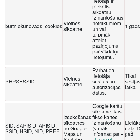
lietotājs ir
piekritis
sīkdatņu
izmantošanas
Vietnes
noteikumiem
burtniekunovads_cookies
1 gads
sīkdatne
un vai
turpmāk
attēlot
paziņojumu
par sīkdatņu
lietojumu.
Pārbauda
lietotāja
Tikai
Vietnes
PHPSESSID
sesijas un
sesija
sīkdatne
autorizācijas
laikā
datus.
Google karšu
sīkdatne, kas
Izsekošanas
fiksē kartes
sīkdatnes
izmantošanu
Lielāk
SID, SAPISID, APISID,
no Google
(vairāk
daļa 1
SSID, HSID, NID, PREF
Maps un
informācijas –
gadi
Youtube
Types of