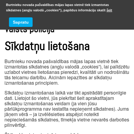
Burtnieku novada pašvaldības mājas lapas vietnē tiek izmantotas
sīkdatnes (angļu valodā „cookies”), papildus informāciju skatīt
šeit
Sapratu
Valsts policija
Sīkdatņu lietošana
Burtnieku novada pašvaldības mājas lapas vietnē tiek
izmantotas sīkdatnes (angļu valodā „cookies”), lai palīdzētu
uzlabot vietnes lietošanas pieredzi, kvalitāti un nodrošinātu
tās teicamu darbību. Aicinām iepazīties ar sīkdatņu
izmantošanas principiem.
Sīkdatņu izmantošanas laikā var tikt apstrādāti personīgie
dati. Lietojot šo vietni, jūs piekrītat šeit aprakstītajam
sīkdatņu izmantošanas veidam (ja vien jūsu
pārlūkprogramma nav iestatīta nepieņemt sīkdatnes). Jums
jāņem vērā – ja izvēlēsieties atspējot noteikti
nepieciešamās sīkdatnes, tīmekļa vietne nevarēs darboties
pilnvērtīgi.