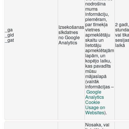
nodrošina
mums
informāciju,
piemēram,
par tīmekļa
2 gadi
Izsekošanas
_ga
vietnes
stunda
sīkdatnes
_gid
apmeklētāju
vai tika
no Google
_gat
skaitu un
sesija
Analytics
lietotāju
laikā
apmeklētajām
lapām, un
kopējo laiku,
kas pavadīts
mūsu
mājaslapā
(vairāk
informācijas –
Google
Analytics
Cookie
Usage on
Websites
).
Nosaka, vai