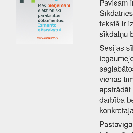
Pavisam i
Sīkdatnes 
tekstā ir 
sīkdatņu 
Sesijas sī
iegaumējot
saglabātos
vienas tīm
apstrādāt
darbība be
konkrētajā
Pastāvīgā