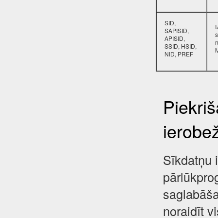
SID,
SAPISID,
s
APISID,
SSID, HSID,
NID, PREF
Piekri
ierobe
Sīkdatņu i
pārlūkpro
saglabāša
noraidīt 