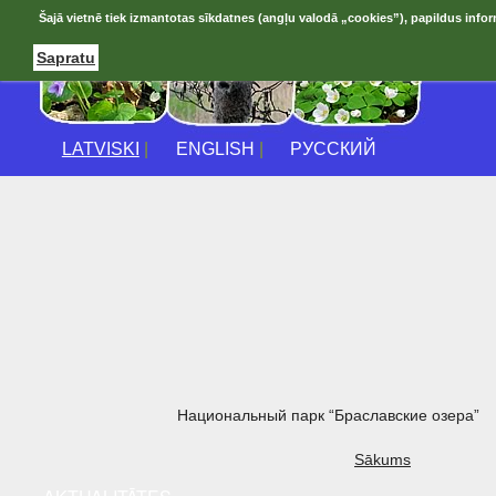
Šajā vietnē tiek izmantotas sīkdatnes (angļu valodā „cookies”), papildus infor
Sapratu
LATVISKI
|
ENGLISH
|
РУССКИЙ
Национальный парк “Браславские озера”
Sākums