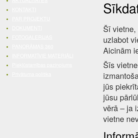
AKTUALITĀTES
Sīkda
KONTAKTI
PAR PROJEKTU
Šī vietne,
DOKUMENTI
FOTOGALERIJAS
uzlabot vi
PANORĀMAS 360
Aicinām i
INFORMATĪVIE MATERIĀLI
Šīs vietne
Piekļūstamības paziņojums
izmantošan
Privātuma politika
jūs piekrī
jūsu pārl
vērā – ja 
vietne nev
Inform