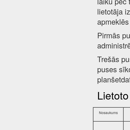
laiku pēc 
lietotāja 
apmeklēs 
Pirmās pus
administr
Trešās pu
puses sīkd
planšetdat
Lietoto
Nosaukums