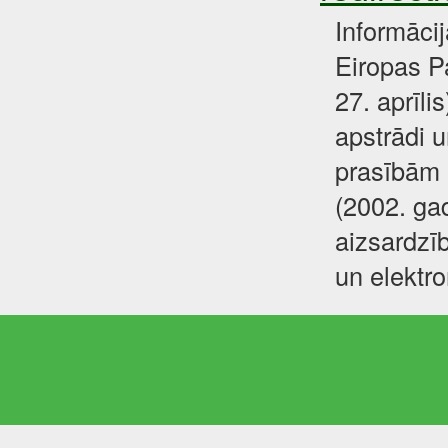
Informāci
Eiropas P
27. aprīli
apstrādi u
prasībām 
(2002. gad
aizsardzīb
un elektr