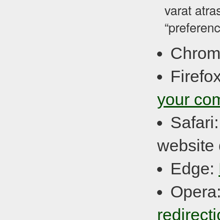
varat atra
“preferenc
Chrom
Firefo
your co
Safari
website 
Edge:
Opera
redirect