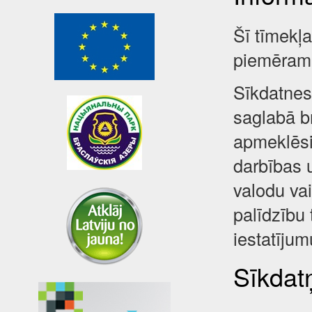
Šī tīmekļ
piemēram,
Sīkdatnes 
saglabā br
apmeklēsi
darbības 
valodu va
palīdzību 
iestatījum
Sīkdatņ