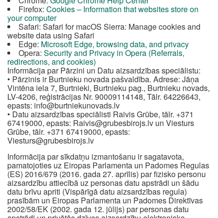
Chrome:
Google Chrome Help Center
Firefox:
Cookies – Information that websites store on
your computer
Safari: Safari for macOS Sierra: Manage cookies and
website data using Safari
Edge:
Microsoft Edge, browsing data, and privacy
Opera:
Security and Privacy in Opera (Referrals,
redirections, and cookies)
Informācija par Pārzini un Datu aizsardzības speciālistu:
• Pārzinis ir Burtnieku novada pašvaldība. Adrese: Jāņa
Vintēna iela 7, Burtnieki, Burtnieku pag., Burtnieku novads,
LV-4206, reģistrācijas Nr. 90009114148, Tālr. 64226643,
epasts:
info@burtniekunovads.lv
• Datu aizsardzības speciālisti Raivis Grūbe, tālr. +371
67419000, epasts:
Raivis@grubesbirojs.lv
un Viesturs
Grūbe, tālr. +371 67419000, epasts:
Viesturs@grubesbirojs.lv
Informācija par sīkdatņu izmantošanu ir sagatavota,
pamatojoties uz Eiropas Parlamenta un Padomes Regulas
(ES) 2016/679 (2016. gada 27. aprīlis) par fizisko personu
aizsardzību attiecībā uz personas datu apstrādi un šādu
datu brīvu apriti (Vispārīgā datu aizsardzības regula)
prasībām un Eiropas Parlamenta un Padomes Direktīvas
2002/58/EK (2002. gada 12. jūlijs) par personas datu
apstrādi un privātās dzīves aizsardzību elektronisko