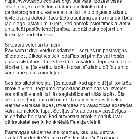
https://www.aboutcookies.org/. Jūs varat izdzēst visas
sīkdatnes, kuras ir Jūsu datorā, un lielāko daļu
pārlūkprogrammu var iestatīt tā, lai tiktu bloķēta sīkdatņu
ievietošana datorā. Taču tādā gadījumā Jums manuāli būs
jāpielāgo iestatījumi ikreiz, kad apmeklēsiet tīmekļa vietni,
un turklāt pastāv iespējamība, ka daži pakalpojumi un
funkcijas nedarbosies.
Sīkdatņu veidi un to mērķi
Pavisam ir divu veidu sīkdatnes – sesijas un pastāvīgās
sīkdatnes. Sīkdatnes tiek iedalītas arī pirmās vai trešās
puses sīkdatnēs. Tālāk tekstā ir izskaidroti iepriekšminētie
jēdzieni, lai jūs varētu labāk izprast sīkdatņu būtību un to,
kādēļ mēs tās izmantojam.
Sesijas sīkdatnes ļauj jūs atpazīt, kad apmeklējat konkrētu
tīmekļa vietni, iegaumējot jebkuras izmaiņas vai izvēles
konkrētajā vietnē, lai tās saglabātos arī citās lapās. Šīs
sīkdatnes ļauj jums ātri un ērti izmantot vienas tīmekļa
vietnes vairākas lapas, izvairoties no vajadzības apstrādāt
katru apmeklēto lapu. Sesijas sīkdatnes nav pastāvīgas —
to darbība beigsies, kad aizvērsiet tīmekļa pārlūku vai
pārtrauksiet sesiju konkrētajā tīmekļa vietnē.
Pastāvīgās sīkdatnes ir sīkdatnes, kas jūsu datorā
uzglabājas konkrētu laiku pēc tīmekļa pārlūkošanas