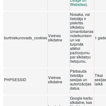
Usage on
Websites
).
Nosaka, vai
lietotājs ir
piekritis
sīkdatņu
izmantošanas
Vietnes
noteikumiem
burtniekunovads_cookies
1 gads
sīkdatne
un vai
turpmāk
attēlot
paziņojumu
par sīkdatņu
lietojumu.
Pārbauda
lietotāja
Tikai
Vietnes
PHPSESSID
sesijas un
sesija
sīkdatne
autorizācijas
laikā
datus.
Google karšu
sīkdatne, kas