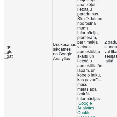
analizējot
lietotāju
paradumus.
Šīs sīkdatnes
nodrošina
mums
informāciju,
piemēram,
par tīmekļa
2 gadi
Izsekošanas
_ga
vietnes
stunda
sīkdatnes
_gid
apmeklētāju
vai tika
no Google
_gat
skaitu un
sesija
Analytics
lietotāju
laikā
apmeklētajām
lapām, un
kopējo laiku,
kas pavadīts
mūsu
mājaslapā
(vairāk
informācijas –
Google
Analytics
Cookie