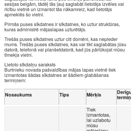
sesijas beigām, tādēļ tās ļauj saglabāt lietotāja izvēles vai
rīcību vietnē un izmantot tās nākamreiz, kad lietotājs
apmeklēs šo vietni.
Pirmās puses sīkdatnes ir sīkdatnes, ko uztur struktūras,
kuras administrē mājaslapas uzturētājs.
Trešās puses sīkdatnes uztur citi domēni, kas nepieder
mums. Trešās puses sīkdatnes, kas var tikt saglabātas jūsu
datorā, telefonā vai planšetdatorā, kad jūs pārlūkojat mūsu
tīmekļa vietni.
Lietoto sīkdatņu saraksts
Burtnieku novada pašvaldības mājas lapas vietnē tiek
izmantotas šādas sīkdatnes ar šādiem glabāšanas
termiņiem:
Derīg
Nosaukums
Tips
Mērķis
termi
Tiek
izmantotas,
lai uzlabotu
mūsu
mājaslapu,