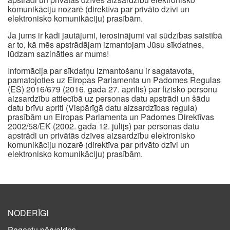
komunikāciju nozarē (direktīva par privāto dzīvi un
elektronisko komunikāciju) prasībām.
Ja jums ir kādi jautājumi, ierosinājumi vai sūdzības saistībā
ar to, kā mēs apstrādājam izmantojam Jūsu sīkdatnes,
lūdzam sazināties ar mums!
Informācija par sīkdatņu izmantošanu ir sagatavota,
pamatojoties uz Eiropas Parlamenta un Padomes Regulas
(ES) 2016/679 (2016. gada 27. aprīlis) par fizisko personu
aizsardzību attiecībā uz personas datu apstrādi un šādu
datu brīvu apriti (Vispārīgā datu aizsardzības regula)
prasībām un Eiropas Parlamenta un Padomes Direktīvas
2002/58/EK (2002. gada 12. jūlijs) par personas datu
apstrādi un privātās dzīves aizsardzību elektronisko
komunikāciju nozarē (direktīva par privāto dzīvi un
elektronisko komunikāciju) prasībām.
NODERĪGI
Pagastu pārvaldes