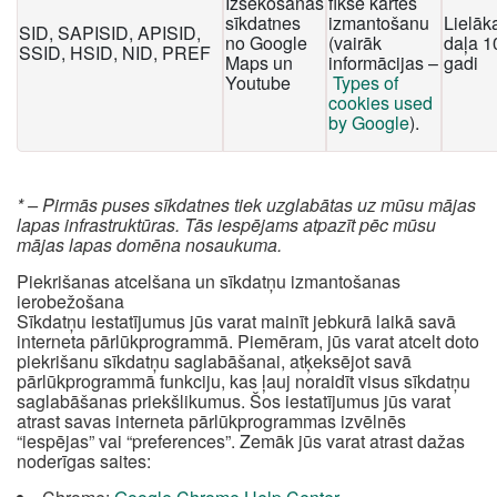
Izsekošanas
fiksē kartes
sīkdatnes
izmantošanu
Lielāk
SID, SAPISID, APISID,
no Google
(vairāk
daļa 1
SSID, HSID, NID, PREF
Maps un
informācijas –
gadi
Youtube
Types of
cookies used
by Google
).
* – Pirmās puses sīkdatnes tiek uzglabātas uz mūsu mājas
lapas infrastruktūras. Tās iespējams atpazīt pēc mūsu
mājas lapas domēna nosaukuma.
Piekrišanas atcelšana un sīkdatņu izmantošanas
ierobežošana
Sīkdatņu iestatījumus jūs varat mainīt jebkurā laikā savā
interneta pārlūkprogrammā. Piemēram, jūs varat atcelt doto
piekrišanu sīkdatņu saglabāšanai, atķeksējot savā
pārlūkprogrammā funkciju, kas ļauj noraidīt visus sīkdatņu
saglabāšanas priekšlikumus. Šos iestatījumus jūs varat
atrast savas interneta pārlūkprogrammas izvēlnēs
“iespējas” vai “preferences”. Zemāk jūs varat atrast dažas
noderīgas saites: