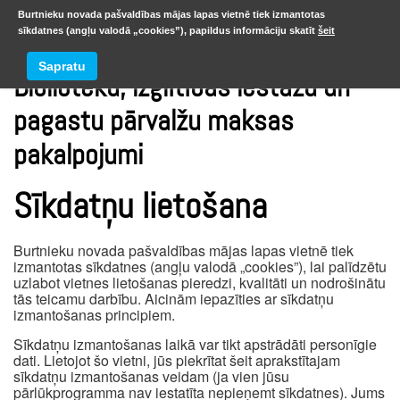
Burtnieku novada pašvaldības mājas lapas vietnē tiek izmantotas
sīkdatnes (angļu valodā „cookies”), papildus informāciju skatīt
šeit
Sapratu
Bibliotēku, izglītības iestāžu un
pagastu pārvalžu maksas
pakalpojumi
Sīkdatņu lietošana
Burtnieku novada pašvaldības mājas lapas vietnē tiek
izmantotas sīkdatnes (angļu valodā „cookies”), lai palīdzētu
uzlabot vietnes lietošanas pieredzi, kvalitāti un nodrošinātu
tās teicamu darbību. Aicinām iepazīties ar sīkdatņu
izmantošanas principiem.
Sīkdatņu izmantošanas laikā var tikt apstrādāti personīgie
dati. Lietojot šo vietni, jūs piekrītat šeit aprakstītajam
sīkdatņu izmantošanas veidam (ja vien jūsu
pārlūkprogramma nav iestatīta nepieņemt sīkdatnes). Jums