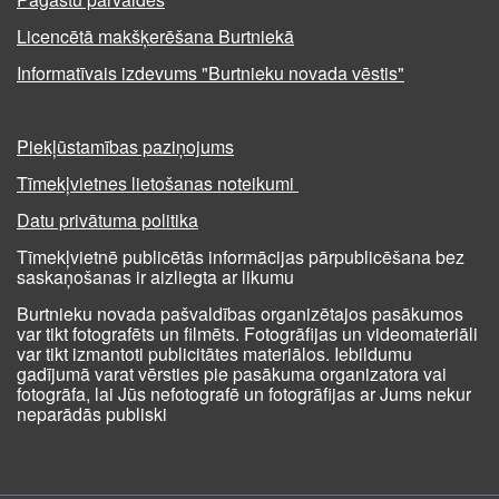
Licencētā makšķerēšana Burtniekā
Informatīvais izdevums "Burtnieku novada vēstis"
Piekļūstamības paziņojums
Tīmekļvietnes lietošanas noteikumi
Datu privātuma politika
Tīmekļvietnē publicētās informācijas pārpublicēšana bez
saskaņošanas ir aizliegta ar likumu
Burtnieku novada pašvaldības organizētajos pasākumos
var tikt fotografēts un filmēts. Fotogrāfijas un videomateriāli
var tikt izmantoti publicitātes materiālos. Iebildumu
gadījumā varat vērsties pie pasākuma organizatora vai
fotogrāfa, lai Jūs nefotografē un fotogrāfijas ar Jums nekur
neparādās publiski