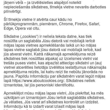
jāņem vērā – ja izvēlēsieties atspējot noteikti
nepieciešamās sīkdatnes, tīmekļa vietne nevarēs darboties
pilnvērtīgi.
Šī tīmekļa vietne ir atvērta caur kādu no
pārlūkprogrammām, piemēram, Chrome, Firefox, Safari,
Edge, Opera vai citu.
Sīkdatne („cookies”) ir neliela teksta datne, kas tiek
nosūtīta un saglabāta Jūsu datorā vai mobilajā ierīcē
mājas lapas vietnes apmeklēšanās laikā un ko mājas
lapas vietne saglabā jūsu datorā vai mobilajā ierīcē, kad
jūs atverat vietni. Katrā nākamajā apmeklējuma reizē
sīkdatnes tiek nosūtītas atpakaļ uz izcelsmes vietni vai
trešās puses vietni, kas atpazīst attiecīgo sīkdatni un ļauj
vietnei atcerēties lietotāja izvēlētos iestatījumus nākamajās
apmeklējuma reizēs, lai katru reizi tie nebūtu jānorāda no
jauna. Papildu informāciju par sīkdatnēm varat iegūt mājas
lapā https://www.aboutcookies.org/. Sīkdatnes netiek
izmantotas, lai jūs personiski identificētu.
Apmeklējot mūsu mājas lapas vietni, Jūs piekrītat, ka mēs
uzkrājam un izmantojam Jūsu ierīcē saglabātās sīkdatnes.
Ja vēlaties, Jūs varat arī sīkdatnes kontrolēt un izdzēst.
Informāciju kā to izdarīt varat izlasīt mājas lapā