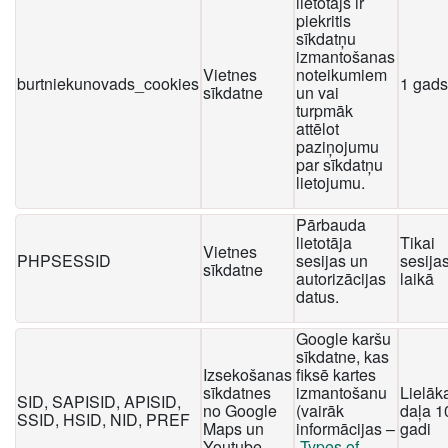
lietotājs ir
piekritis
sīkdatņu
izmantošanas
Vietnes
noteikumiem
burtniekunovads_cookies
1 gads
sīkdatne
un vai
turpmāk
attēlot
paziņojumu
par sīkdatņu
lietojumu.
Pārbauda
lietotāja
Tikai
Vietnes
PHPSESSID
sesijas un
sesija
sīkdatne
autorizācijas
laikā
datus.
Google karšu
sīkdatne, kas
Izsekošanas
fiksē kartes
sīkdatnes
izmantošanu
Lielāk
SID, SAPISID, APISID,
no Google
(vairāk
daļa 1
SSID, HSID, NID, PREF
Maps un
informācijas –
gadi
Youtube
Types of