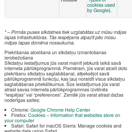
cookies used
by Google
).
* – Pirmās puses sīkdatnes tiek uzglabātas uz mūsu mājas
lapas infrastruktūras. Tās iespējams atpazīt pēc mūsu
mājas lapas domēna nosaukuma.
Piekrišanas atcelšana un sīkdatņu izmantošanas
ierobežošana
Sīkdatņu iestatījumus jūs varat mainīt jebkurā laikā savā
interneta pārlūkprogrammā. Piemēram, jūs varat atcelt doto
piekrišanu sīkdatņu saglabāšanai, atķeksējot savā
pārlūkprogrammā funkciju, kas ļauj noraidīt visus sīkdatņu
saglabāšanas priekšlikumus. Šos iestatījumus jūs varat
atrast savas interneta pārlūkprogrammas izvēlnēs
“iespējas” vai “preferences”. Zemāk jūs varat atrast dažas
noderīgas saites:
Chrome:
Google Chrome Help Center
Firefox:
Cookies – Information that websites store on
your computer
Safari: Safari for macOS Sierra: Manage cookies and
website data using Safari