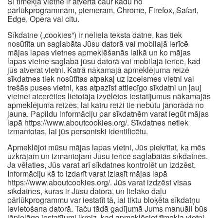
Šī tīmekļa vietne ir atvērta caur kādu no
pārlūkprogrammām, piemēram, Chrome, Firefox, Safari,
Edge, Opera vai citu.
Sīkdatne („cookies”) ir neliela teksta datne, kas tiek
nosūtīta un saglabāta Jūsu datorā vai mobilajā ierīcē
mājas lapas vietnes apmeklēšanās laikā un ko mājas
lapas vietne saglabā jūsu datorā vai mobilajā ierīcē, kad
jūs atverat vietni. Katrā nākamajā apmeklējuma reizē
sīkdatnes tiek nosūtītas atpakaļ uz izcelsmes vietni vai
trešās puses vietni, kas atpazīst attiecīgo sīkdatni un ļauj
vietnei atcerēties lietotāja izvēlētos iestatījumus nākamajās
apmeklējuma reizēs, lai katru reizi tie nebūtu jānorāda no
jauna. Papildu informāciju par sīkdatnēm varat iegūt mājas
lapā https://www.aboutcookies.org/. Sīkdatnes netiek
izmantotas, lai jūs personiski identificētu.
Apmeklējot mūsu mājas lapas vietni, Jūs piekrītat, ka mēs
uzkrājam un izmantojam Jūsu ierīcē saglabātās sīkdatnes.
Ja vēlaties, Jūs varat arī sīkdatnes kontrolēt un izdzēst.
Informāciju kā to izdarīt varat izlasīt mājas lapā
https://www.aboutcookies.org/. Jūs varat izdzēst visas
sīkdatnes, kuras ir Jūsu datorā, un lielāko daļu
pārlūkprogrammu var iestatīt tā, lai tiktu bloķēta sīkdatņu
ievietošana datorā. Taču tādā gadījumā Jums manuāli būs
jāpielāgo iestatījumi ikreiz, kad apmeklēsiet tīmekļa vietni,