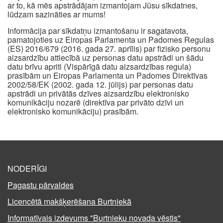
ar to, kā mēs apstrādājam izmantojam Jūsu sīkdatnes,
lūdzam sazināties ar mums!
Informācija par sīkdatņu izmantošanu ir sagatavota,
pamatojoties uz Eiropas Parlamenta un Padomes Regulas
(ES) 2016/679 (2016. gada 27. aprīlis) par fizisko personu
aizsardzību attiecībā uz personas datu apstrādi un šādu
datu brīvu apriti (Vispārīgā datu aizsardzības regula)
prasībām un Eiropas Parlamenta un Padomes Direktīvas
2002/58/EK (2002. gada 12. jūlijs) par personas datu
apstrādi un privātās dzīves aizsardzību elektronisko
komunikāciju nozarē (direktīva par privāto dzīvi un
elektronisko komunikāciju) prasībām.
NODERĪGI
Pagastu pārvaldes
Licencētā makšķerēšana Burtniekā
Informatīvais izdevums "Burtnieku novada vēstis"