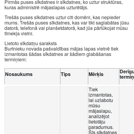
Pirmās puses sīkdatnes ir sīkdatnes, ko uztur struktūras,
kuras administrē mājaslapas uzturētājs.
Trešās puses sīkdatnes uztur citi domēni, kas nepieder
mums. Trešās puses sīkdatnes, kas var tikt saglabātas jūsu
datorā, telefonā vai planšetdatorā, kad jūs pārlūkojat mūsu
tīmekļa vietni.
Lietoto sīkdatņu saraksts
Burtnieku novada pašvaldības mājas lapas vietnē tiek
izmantotas šādas sīkdatnes ar šādiem glabāšanas
termiņiem:
Derīg
Nosaukums
Tips
Mērķis
termi
Tiek
izmantotas,
lai uzlabotu
mūsu
mājaslapu,
analizējot
lietotāju
paradumus.
Šīs sīkdatnes