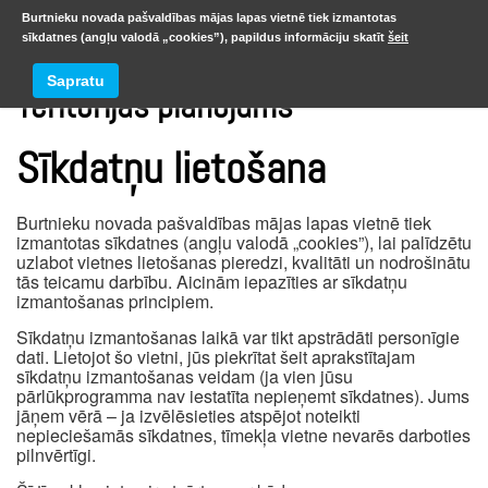
Burtnieku novada pašvaldības mājas lapas vietnē tiek izmantotas
sīkdatnes (angļu valodā „cookies”), papildus informāciju skatīt
šeit
Sapratu
Teritorijas plānojums
Sīkdatņu lietošana
Burtnieku novada pašvaldības mājas lapas vietnē tiek
izmantotas sīkdatnes (angļu valodā „cookies”), lai palīdzētu
uzlabot vietnes lietošanas pieredzi, kvalitāti un nodrošinātu
tās teicamu darbību. Aicinām iepazīties ar sīkdatņu
izmantošanas principiem.
Sīkdatņu izmantošanas laikā var tikt apstrādāti personīgie
dati. Lietojot šo vietni, jūs piekrītat šeit aprakstītajam
sīkdatņu izmantošanas veidam (ja vien jūsu
pārlūkprogramma nav iestatīta nepieņemt sīkdatnes). Jums
jāņem vērā – ja izvēlēsieties atspējot noteikti
nepieciešamās sīkdatnes, tīmekļa vietne nevarēs darboties
pilnvērtīgi.