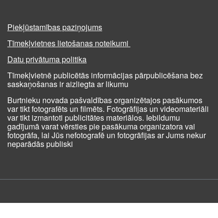
Piekļūstamības paziņojums
Tīmekļvietnes lietošanas noteikumi
Datu privātuma politika
Tīmekļvietnē publicētās informācijas pārpublicēšana bez
saskaņošanas ir aizliegta ar likumu
Burtnieku novada pašvaldības organizētajos pasākumos
var tikt fotografēts un filmēts. Fotogrāfijas un videomateriāli
var tikt izmantoti publicitātes materiālos. Iebildumu
gadījumā varat vērsties pie pasākuma organizatora vai
fotogrāfa, lai Jūs nefotografē un fotogrāfijas ar Jums nekur
neparādās publiski