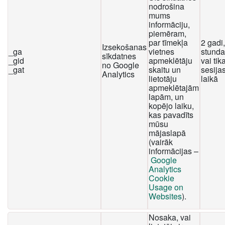
nodrošina
mums
informāciju,
piemēram,
par tīmekļa
2 gadi
Izsekošanas
_ga
vietnes
stunda
sīkdatnes
_gid
apmeklētāju
vai tika
no Google
_gat
skaitu un
sesija
Analytics
lietotāju
laikā
apmeklētajām
lapām, un
kopējo laiku,
kas pavadīts
mūsu
mājaslapā
(vairāk
informācijas –
Google
Analytics
Cookie
Usage on
Websites
).
Nosaka, vai