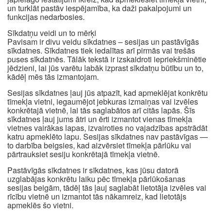
un turklāt pastāv iespējamība, ka daži pakalpojumi un
funkcijas nedarbosies.
Sīkdatņu veidi un to mērķi
Pavisam ir divu veidu sīkdatnes – sesijas un pastāvīgās
sīkdatnes. Sīkdatnes tiek iedalītas arī pirmās vai trešās
puses sīkdatnēs. Tālāk tekstā ir izskaidroti iepriekšminētie
jēdzieni, lai jūs varētu labāk izprast sīkdatņu būtību un to,
kādēļ mēs tās izmantojam.
Sesijas sīkdatnes ļauj jūs atpazīt, kad apmeklējat konkrētu
tīmekļa vietni, iegaumējot jebkuras izmaiņas vai izvēles
konkrētajā vietnē, lai tās saglabātos arī citās lapās. Šīs
sīkdatnes ļauj jums ātri un ērti izmantot vienas tīmekļa
vietnes vairākas lapas, izvairoties no vajadzības apstrādāt
katru apmeklēto lapu. Sesijas sīkdatnes nav pastāvīgas —
to darbība beigsies, kad aizvērsiet tīmekļa pārlūku vai
pārtrauksiet sesiju konkrētajā tīmekļa vietnē.
Pastāvīgās sīkdatnes ir sīkdatnes, kas jūsu datorā
uzglabājas konkrētu laiku pēc tīmekļa pārlūkošanas
sesijas beigām, tādēļ tās ļauj saglabāt lietotāja izvēles vai
rīcību vietnē un izmantot tās nākamreiz, kad lietotājs
apmeklēs šo vietni.