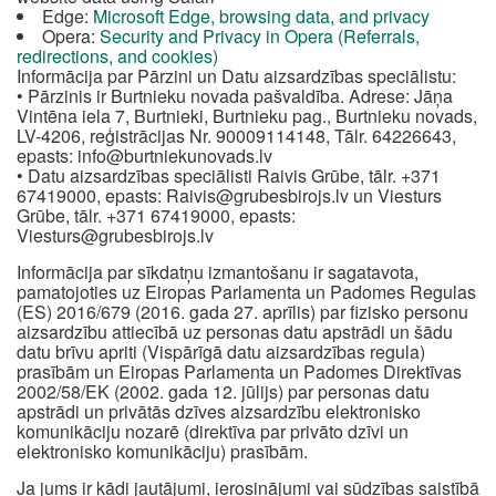
Edge:
Microsoft Edge, browsing data, and privacy
Opera:
Security and Privacy in Opera (Referrals,
redirections, and cookies)
Informācija par Pārzini un Datu aizsardzības speciālistu:
• Pārzinis ir Burtnieku novada pašvaldība. Adrese: Jāņa
Vintēna iela 7, Burtnieki, Burtnieku pag., Burtnieku novads,
LV-4206, reģistrācijas Nr. 90009114148, Tālr. 64226643,
epasts:
info@burtniekunovads.lv
• Datu aizsardzības speciālisti Raivis Grūbe, tālr. +371
67419000, epasts:
Raivis@grubesbirojs.lv
un Viesturs
Grūbe, tālr. +371 67419000, epasts:
Viesturs@grubesbirojs.lv
Informācija par sīkdatņu izmantošanu ir sagatavota,
pamatojoties uz Eiropas Parlamenta un Padomes Regulas
(ES) 2016/679 (2016. gada 27. aprīlis) par fizisko personu
aizsardzību attiecībā uz personas datu apstrādi un šādu
datu brīvu apriti (Vispārīgā datu aizsardzības regula)
prasībām un Eiropas Parlamenta un Padomes Direktīvas
2002/58/EK (2002. gada 12. jūlijs) par personas datu
apstrādi un privātās dzīves aizsardzību elektronisko
komunikāciju nozarē (direktīva par privāto dzīvi un
elektronisko komunikāciju) prasībām.
Ja jums ir kādi jautājumi, ierosinājumi vai sūdzības saistībā