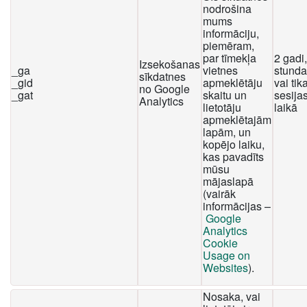
nodrošina
mums
informāciju,
piemēram,
par tīmekļa
2 gadi
Izsekošanas
_ga
vietnes
stunda
sīkdatnes
_gid
apmeklētāju
vai tika
no Google
_gat
skaitu un
sesija
Analytics
lietotāju
laikā
apmeklētajām
lapām, un
kopējo laiku,
kas pavadīts
mūsu
mājaslapā
(vairāk
informācijas –
Google
Analytics
Cookie
Usage on
Websites
).
Nosaka, vai