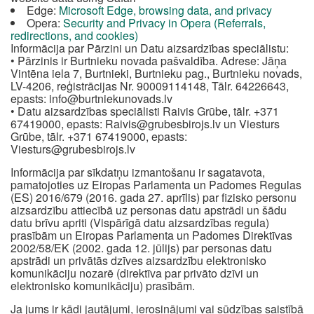
Edge:
Microsoft Edge, browsing data, and privacy
Opera:
Security and Privacy in Opera (Referrals,
redirections, and cookies)
Informācija par Pārzini un Datu aizsardzības speciālistu:
• Pārzinis ir Burtnieku novada pašvaldība. Adrese: Jāņa
Vintēna iela 7, Burtnieki, Burtnieku pag., Burtnieku novads,
LV-4206, reģistrācijas Nr. 90009114148, Tālr. 64226643,
epasts:
info@burtniekunovads.lv
• Datu aizsardzības speciālisti Raivis Grūbe, tālr. +371
67419000, epasts:
Raivis@grubesbirojs.lv
un Viesturs
Grūbe, tālr. +371 67419000, epasts:
Viesturs@grubesbirojs.lv
Informācija par sīkdatņu izmantošanu ir sagatavota,
pamatojoties uz Eiropas Parlamenta un Padomes Regulas
(ES) 2016/679 (2016. gada 27. aprīlis) par fizisko personu
aizsardzību attiecībā uz personas datu apstrādi un šādu
datu brīvu apriti (Vispārīgā datu aizsardzības regula)
prasībām un Eiropas Parlamenta un Padomes Direktīvas
2002/58/EK (2002. gada 12. jūlijs) par personas datu
apstrādi un privātās dzīves aizsardzību elektronisko
komunikāciju nozarē (direktīva par privāto dzīvi un
elektronisko komunikāciju) prasībām.
Ja jums ir kādi jautājumi, ierosinājumi vai sūdzības saistībā