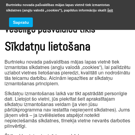
Burtnieku novada pašvaldības mājas lapas vietnē tiek izmantotas
sīkdatnes (angļu valodā „cookies”), papildus informāciju skatīt
šeit
Sapratu
Veselīgo pašvaldību tīkls
Sīkdatņu lietošana
Burtnieku novada pašvaldības mājas lapas vietnē tiek
izmantotas sīkdatnes (angļu valodā „cookies”), lai palīdzētu
uzlabot vietnes lietošanas pieredzi, kvalitāti un nodrošinātu
tās teicamu darbību. Aicinām iepazīties ar sīkdatņu
izmantošanas principiem.
Sīkdatņu izmantošanas laikā var tikt apstrādāti personīgie
dati. Lietojot šo vietni, jūs piekrītat šeit aprakstītajam
sīkdatņu izmantošanas veidam (ja vien jūsu
pārlūkprogramma nav iestatīta nepieņemt sīkdatnes). Jums
jāņem vērā – ja izvēlēsieties atspējot noteikti
nepieciešamās sīkdatnes, tīmekļa vietne nevarēs darboties
pilnvērtīgi.