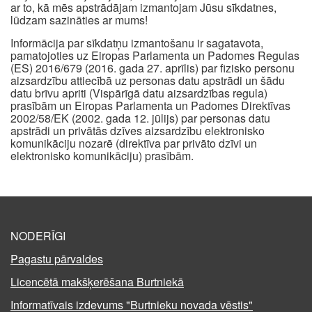
ar to, kā mēs apstrādājam izmantojam Jūsu sīkdatnes,
lūdzam sazināties ar mums!
Informācija par sīkdatņu izmantošanu ir sagatavota,
pamatojoties uz Eiropas Parlamenta un Padomes Regulas
(ES) 2016/679 (2016. gada 27. aprīlis) par fizisko personu
aizsardzību attiecībā uz personas datu apstrādi un šādu
datu brīvu apriti (Vispārīgā datu aizsardzības regula)
prasībām un Eiropas Parlamenta un Padomes Direktīvas
2002/58/EK (2002. gada 12. jūlijs) par personas datu
apstrādi un privātās dzīves aizsardzību elektronisko
komunikāciju nozarē (direktīva par privāto dzīvi un
elektronisko komunikāciju) prasībām.
NODERĪGI
Pagastu pārvaldes
Licencētā makšķerēšana Burtniekā
Informatīvais izdevums "Burtnieku novada vēstis"