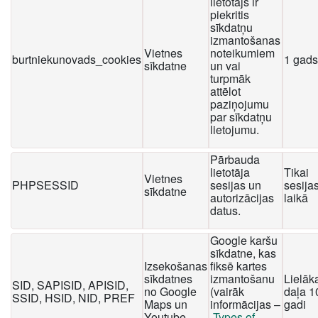
lietotājs ir
piekritis
sīkdatņu
izmantošanas
Vietnes
noteikumiem
burtniekunovads_cookies
1 gads
sīkdatne
un vai
turpmāk
attēlot
paziņojumu
par sīkdatņu
lietojumu.
Pārbauda
lietotāja
Tikai
Vietnes
PHPSESSID
sesijas un
sesija
sīkdatne
autorizācijas
laikā
datus.
Google karšu
sīkdatne, kas
Izsekošanas
fiksē kartes
sīkdatnes
izmantošanu
Lielāk
SID, SAPISID, APISID,
no Google
(vairāk
daļa 1
SSID, HSID, NID, PREF
Maps un
informācijas –
gadi
Youtube
Types of