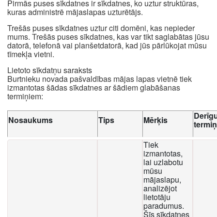
Pirmās puses sīkdatnes ir sīkdatnes, ko uztur struktūras,
kuras administrē mājaslapas uzturētājs.
Trešās puses sīkdatnes uztur citi domēni, kas nepieder
mums. Trešās puses sīkdatnes, kas var tikt saglabātas jūsu
datorā, telefonā vai planšetdatorā, kad jūs pārlūkojat mūsu
tīmekļa vietni.
Lietoto sīkdatņu saraksts
Burtnieku novada pašvaldības mājas lapas vietnē tiek
izmantotas šādas sīkdatnes ar šādiem glabāšanas
termiņiem:
Derīg
Nosaukums
Tips
Mērķis
termi
Tiek
izmantotas,
lai uzlabotu
mūsu
mājaslapu,
analizējot
lietotāju
paradumus.
Šīs sīkdatnes