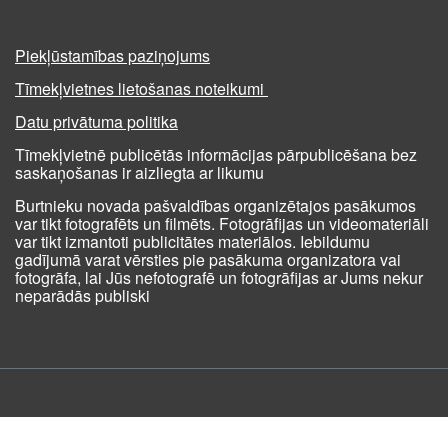
Piekļūstamības paziņojums
Tīmekļvietnes lietošanas noteikumi
Datu privātuma politika
Tīmekļvietnē publicētās informācijas pārpublicēšana bez
saskaņošanas ir aizliegta ar likumu
Burtnieku novada pašvaldības organizētajos pasākumos
var tikt fotografēts un filmēts. Fotogrāfijas un videomateriāli
var tikt izmantoti publicitātes materiālos. Iebildumu
gadījumā varat vērsties pie pasākuma organizatora vai
fotogrāfa, lai Jūs nefotografē un fotogrāfijas ar Jums nekur
neparādās publiski