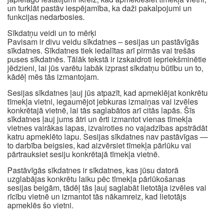
un turklāt pastāv iespējamība, ka daži pakalpojumi un
funkcijas nedarbosies.
Sīkdatņu veidi un to mērķi
Pavisam ir divu veidu sīkdatnes – sesijas un pastāvīgās
sīkdatnes. Sīkdatnes tiek iedalītas arī pirmās vai trešās
puses sīkdatnēs. Tālāk tekstā ir izskaidroti iepriekšminētie
jēdzieni, lai jūs varētu labāk izprast sīkdatņu būtību un to,
kādēļ mēs tās izmantojam.
Sesijas sīkdatnes ļauj jūs atpazīt, kad apmeklējat konkrētu
tīmekļa vietni, iegaumējot jebkuras izmaiņas vai izvēles
konkrētajā vietnē, lai tās saglabātos arī citās lapās. Šīs
sīkdatnes ļauj jums ātri un ērti izmantot vienas tīmekļa
vietnes vairākas lapas, izvairoties no vajadzības apstrādāt
katru apmeklēto lapu. Sesijas sīkdatnes nav pastāvīgas —
to darbība beigsies, kad aizvērsiet tīmekļa pārlūku vai
pārtrauksiet sesiju konkrētajā tīmekļa vietnē.
Pastāvīgās sīkdatnes ir sīkdatnes, kas jūsu datorā
uzglabājas konkrētu laiku pēc tīmekļa pārlūkošanas
sesijas beigām, tādēļ tās ļauj saglabāt lietotāja izvēles vai
rīcību vietnē un izmantot tās nākamreiz, kad lietotājs
apmeklēs šo vietni.