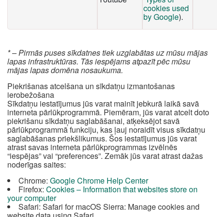
cookies used
by Google
).
* – Pirmās puses sīkdatnes tiek uzglabātas uz mūsu mājas
lapas infrastruktūras. Tās iespējams atpazīt pēc mūsu
mājas lapas domēna nosaukuma.
Piekrišanas atcelšana un sīkdatņu izmantošanas
ierobežošana
Sīkdatņu iestatījumus jūs varat mainīt jebkurā laikā savā
interneta pārlūkprogrammā. Piemēram, jūs varat atcelt doto
piekrišanu sīkdatņu saglabāšanai, atķeksējot savā
pārlūkprogrammā funkciju, kas ļauj noraidīt visus sīkdatņu
saglabāšanas priekšlikumus. Šos iestatījumus jūs varat
atrast savas interneta pārlūkprogrammas izvēlnēs
“iespējas” vai “preferences”. Zemāk jūs varat atrast dažas
noderīgas saites:
Chrome:
Google Chrome Help Center
Firefox:
Cookies – Information that websites store on
your computer
Safari: Safari for macOS Sierra: Manage cookies and
website data using Safari