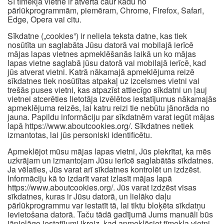
Šī tīmekļa vietne ir atvērta caur kādu no
pārlūkprogrammām, piemēram, Chrome, Firefox, Safari,
Edge, Opera vai citu.
Sīkdatne („cookies”) ir neliela teksta datne, kas tiek
nosūtīta un saglabāta Jūsu datorā vai mobilajā ierīcē
mājas lapas vietnes apmeklēšanās laikā un ko mājas
lapas vietne saglabā jūsu datorā vai mobilajā ierīcē, kad
jūs atverat vietni. Katrā nākamajā apmeklējuma reizē
sīkdatnes tiek nosūtītas atpakaļ uz izcelsmes vietni vai
trešās puses vietni, kas atpazīst attiecīgo sīkdatni un ļauj
vietnei atcerēties lietotāja izvēlētos iestatījumus nākamajās
apmeklējuma reizēs, lai katru reizi tie nebūtu jānorāda no
jauna. Papildu informāciju par sīkdatnēm varat iegūt mājas
lapā https://www.aboutcookies.org/. Sīkdatnes netiek
izmantotas, lai jūs personiski identificētu.
Apmeklējot mūsu mājas lapas vietni, Jūs piekrītat, ka mēs
uzkrājam un izmantojam Jūsu ierīcē saglabātās sīkdatnes.
Ja vēlaties, Jūs varat arī sīkdatnes kontrolēt un izdzēst.
Informāciju kā to izdarīt varat izlasīt mājas lapā
https://www.aboutcookies.org/. Jūs varat izdzēst visas
sīkdatnes, kuras ir Jūsu datorā, un lielāko daļu
pārlūkprogrammu var iestatīt tā, lai tiktu bloķēta sīkdatņu
ievietošana datorā. Taču tādā gadījumā Jums manuāli būs
jāpielāgo iestatījumi ikreiz, kad apmeklēsiet tīmekļa vietni,