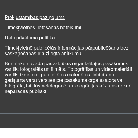
Piekļūstamības paziņojums
Tīmekļvietnes lietošanas noteikumi
Datu privātuma politika
Tīmekļvietnē publicētās informācijas pārpublicēšana bez
saskaņošanas ir aizliegta ar likumu
Burtnieku novada pašvaldības organizētajos pasākumos
var tikt fotografēts un filmēts. Fotogrāfijas un videomateriāli
var tikt izmantoti publicitātes materiālos. Iebildumu
gadījumā varat vērsties pie pasākuma organizatora vai
fotogrāfa, lai Jūs nefotografē un fotogrāfijas ar Jums nekur
neparādās publiski