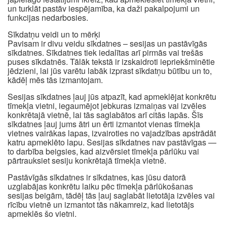
un turklāt pastāv iespējamība, ka daži pakalpojumi un
funkcijas nedarbosies.
Sīkdatņu veidi un to mērķi
Pavisam ir divu veidu sīkdatnes – sesijas un pastāvīgās
sīkdatnes. Sīkdatnes tiek iedalītas arī pirmās vai trešās
puses sīkdatnēs. Tālāk tekstā ir izskaidroti iepriekšminētie
jēdzieni, lai jūs varētu labāk izprast sīkdatņu būtību un to,
kādēļ mēs tās izmantojam.
Sesijas sīkdatnes ļauj jūs atpazīt, kad apmeklējat konkrētu
tīmekļa vietni, iegaumējot jebkuras izmaiņas vai izvēles
konkrētajā vietnē, lai tās saglabātos arī citās lapās. Šīs
sīkdatnes ļauj jums ātri un ērti izmantot vienas tīmekļa
vietnes vairākas lapas, izvairoties no vajadzības apstrādāt
katru apmeklēto lapu. Sesijas sīkdatnes nav pastāvīgas —
to darbība beigsies, kad aizvērsiet tīmekļa pārlūku vai
pārtrauksiet sesiju konkrētajā tīmekļa vietnē.
Pastāvīgās sīkdatnes ir sīkdatnes, kas jūsu datorā
uzglabājas konkrētu laiku pēc tīmekļa pārlūkošanas
sesijas beigām, tādēļ tās ļauj saglabāt lietotāja izvēles vai
rīcību vietnē un izmantot tās nākamreiz, kad lietotājs
apmeklēs šo vietni.