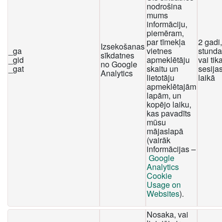
nodrošina
mums
informāciju,
piemēram,
par tīmekļa
2 gadi
Izsekošanas
_ga
vietnes
stunda
sīkdatnes
_gid
apmeklētāju
vai tika
no Google
_gat
skaitu un
sesija
Analytics
lietotāju
laikā
apmeklētajām
lapām, un
kopējo laiku,
kas pavadīts
mūsu
mājaslapā
(vairāk
informācijas –
Google
Analytics
Cookie
Usage on
Websites
).
Nosaka, vai