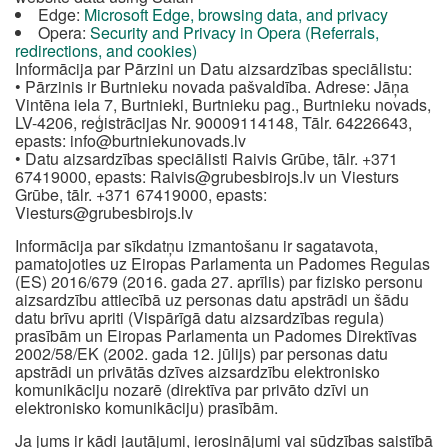
Edge:
Microsoft Edge, browsing data, and privacy
Opera:
Security and Privacy in Opera (Referrals,
redirections, and cookies)
Informācija par Pārzini un Datu aizsardzības speciālistu:
• Pārzinis ir Burtnieku novada pašvaldība. Adrese: Jāņa
Vintēna iela 7, Burtnieki, Burtnieku pag., Burtnieku novads,
LV-4206, reģistrācijas Nr. 90009114148, Tālr. 64226643,
epasts:
info@burtniekunovads.lv
• Datu aizsardzības speciālisti Raivis Grūbe, tālr. +371
67419000, epasts:
Raivis@grubesbirojs.lv
un Viesturs
Grūbe, tālr. +371 67419000, epasts:
Viesturs@grubesbirojs.lv
Informācija par sīkdatņu izmantošanu ir sagatavota,
pamatojoties uz Eiropas Parlamenta un Padomes Regulas
(ES) 2016/679 (2016. gada 27. aprīlis) par fizisko personu
aizsardzību attiecībā uz personas datu apstrādi un šādu
datu brīvu apriti (Vispārīgā datu aizsardzības regula)
prasībām un Eiropas Parlamenta un Padomes Direktīvas
2002/58/EK (2002. gada 12. jūlijs) par personas datu
apstrādi un privātās dzīves aizsardzību elektronisko
komunikāciju nozarē (direktīva par privāto dzīvi un
elektronisko komunikāciju) prasībām.
Ja jums ir kādi jautājumi, ierosinājumi vai sūdzības saistībā