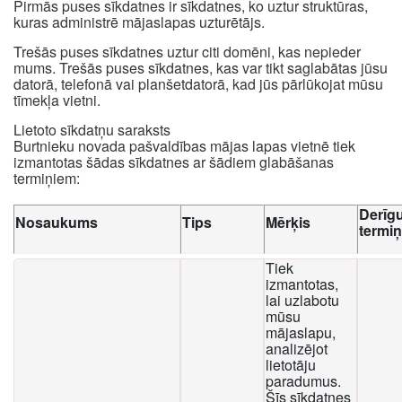
Pirmās puses sīkdatnes ir sīkdatnes, ko uztur struktūras,
kuras administrē mājaslapas uzturētājs.
Trešās puses sīkdatnes uztur citi domēni, kas nepieder
mums. Trešās puses sīkdatnes, kas var tikt saglabātas jūsu
datorā, telefonā vai planšetdatorā, kad jūs pārlūkojat mūsu
tīmekļa vietni.
Lietoto sīkdatņu saraksts
Burtnieku novada pašvaldības mājas lapas vietnē tiek
izmantotas šādas sīkdatnes ar šādiem glabāšanas
termiņiem:
Derīg
Nosaukums
Tips
Mērķis
termi
Tiek
izmantotas,
lai uzlabotu
mūsu
mājaslapu,
analizējot
lietotāju
paradumus.
Šīs sīkdatnes