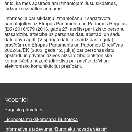
ar to, kā mēs apstrādājam izmantojam Jūsu sīkdatnes,
lūdzam sazināties ar mums!
Informācija par sīkdatņu izmantošanu ir sagatavota,
pamatojoties uz Eiropas Parlamenta un Padomes Regulas
(ES) 2016/679 (2016. gada 27. aprīlis) par fizisko personu
aizsardzību attiecībā uz personas datu apstrādi un šādu
datu brīvu apriti (Vispārīgā datu aizsardzības regula)
prasībām un Eiropas Parlamenta un Padomes Direktīvas
2002/58/EK (2002. gada 12. jūlijs) par personas datu
apstrādi un privātās dzīves aizsardzību elektronisko
komunikāciju nozarē (direktīva par privāto dzīvi un
elektronisko komunikāciju) prasībām.
NODERĪGI
Pagastu pārvaldes
Licencētā makšķerēšana Burtniekā
Informatīvais izdevums "Burtnieku novada vēstis"