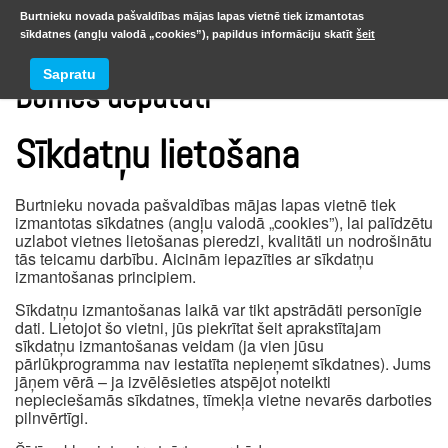
Burtnieku novada pašvaldības mājas lapas vietnē tiek izmantotas
sīkdatnes (angļu valodā „cookies”), papildus informāciju skatīt
šeit
Sapratu
Domes deputāti
Sīkdatņu lietošana
Burtnieku novada pašvaldības mājas lapas vietnē tiek
izmantotas sīkdatnes (angļu valodā „cookies”), lai palīdzētu
uzlabot vietnes lietošanas pieredzi, kvalitāti un nodrošinātu
tās teicamu darbību. Aicinām iepazīties ar sīkdatņu
izmantošanas principiem.
Sīkdatņu izmantošanas laikā var tikt apstrādāti personīgie
dati. Lietojot šo vietni, jūs piekrītat šeit aprakstītajam
sīkdatņu izmantošanas veidam (ja vien jūsu
pārlūkprogramma nav iestatīta nepieņemt sīkdatnes). Jums
jāņem vērā – ja izvēlēsieties atspējot noteikti
nepieciešamās sīkdatnes, tīmekļa vietne nevarēs darboties
pilnvērtīgi.