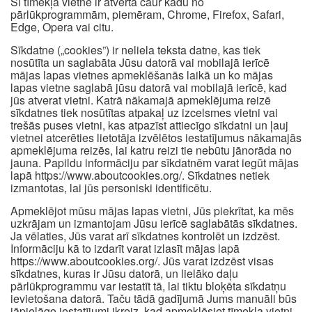
Šī tīmekļa vietne ir atvērta caur kādu no
pārlūkprogrammām, piemēram, Chrome, Firefox, Safari,
Edge, Opera vai citu.
Sīkdatne („cookies”) ir neliela teksta datne, kas tiek
nosūtīta un saglabāta Jūsu datorā vai mobilajā ierīcē
mājas lapas vietnes apmeklēšanās laikā un ko mājas
lapas vietne saglabā jūsu datorā vai mobilajā ierīcē, kad
jūs atverat vietni. Katrā nākamajā apmeklējuma reizē
sīkdatnes tiek nosūtītas atpakaļ uz izcelsmes vietni vai
trešās puses vietni, kas atpazīst attiecīgo sīkdatni un ļauj
vietnei atcerēties lietotāja izvēlētos iestatījumus nākamajās
apmeklējuma reizēs, lai katru reizi tie nebūtu jānorāda no
jauna. Papildu informāciju par sīkdatnēm varat iegūt mājas
lapā https://www.aboutcookies.org/. Sīkdatnes netiek
izmantotas, lai jūs personiski identificētu.
Apmeklējot mūsu mājas lapas vietni, Jūs piekrītat, ka mēs
uzkrājam un izmantojam Jūsu ierīcē saglabātās sīkdatnes.
Ja vēlaties, Jūs varat arī sīkdatnes kontrolēt un izdzēst.
Informāciju kā to izdarīt varat izlasīt mājas lapā
https://www.aboutcookies.org/. Jūs varat izdzēst visas
sīkdatnes, kuras ir Jūsu datorā, un lielāko daļu
pārlūkprogrammu var iestatīt tā, lai tiktu bloķēta sīkdatņu
ievietošana datorā. Taču tādā gadījumā Jums manuāli būs
jāpielāgo iestatījumi ikreiz, kad apmeklēsiet tīmekļa vietni,