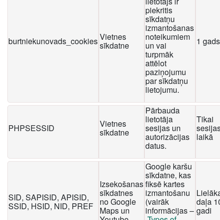
lietotājs ir
piekritis
sīkdatņu
izmantošanas
Vietnes
noteikumiem
burtniekunovads_cookies
1 gads
sīkdatne
un vai
turpmāk
attēlot
paziņojumu
par sīkdatņu
lietojumu.
Pārbauda
lietotāja
Tikai
Vietnes
PHPSESSID
sesijas un
sesija
sīkdatne
autorizācijas
laikā
datus.
Google karšu
sīkdatne, kas
Izsekošanas
fiksē kartes
sīkdatnes
izmantošanu
Lielāk
SID, SAPISID, APISID,
no Google
(vairāk
daļa 1
SSID, HSID, NID, PREF
Maps un
informācijas –
gadi
Youtube
Types of