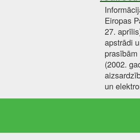
Informāci
Eiropas P
27. aprīli
apstrādi u
prasībām 
(2002. gad
aizsardzīb
un elektr