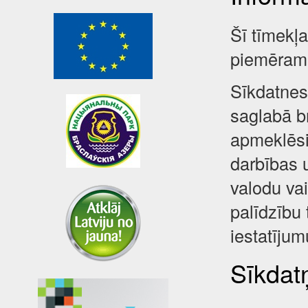
Šī tīmekļ
piemēram,
Sīkdatnes 
saglabā br
apmeklēsi
darbības 
valodu va
palīdzību 
iestatījum
Sīkdatņ