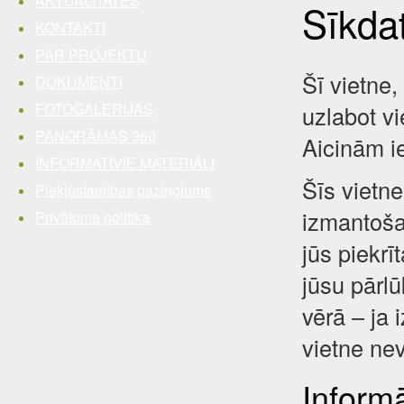
AKTUALITĀTES
Sīkda
KONTAKTI
PAR PROJEKTU
Šī vietne,
DOKUMENTI
FOTOGALERIJAS
uzlabot vi
PANORĀMAS 360
Aicinām i
INFORMATĪVIE MATERIĀLI
Šīs vietne
Piekļūstamības paziņojums
izmantošan
Privātuma politika
jūs piekrī
jūsu pārl
vērā – ja 
vietne nev
Inform