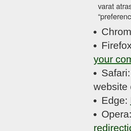
varat atra
“preferenc
Chrom
Firefo
your co
Safari
website 
Edge:
Opera
redirect