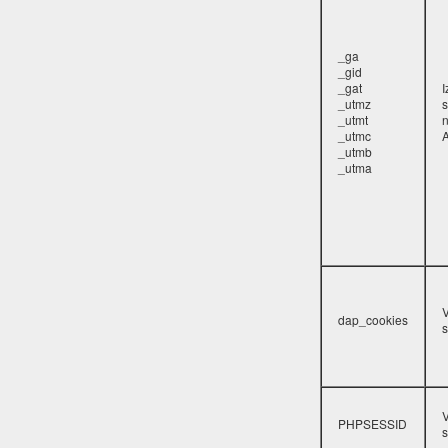
_ga
_gid
_gat
_utmz
s
_utmt
_utmc
A
_utmb
_utma
V
dap_cookies
s
V
PHPSESSID
s