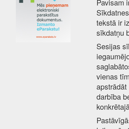
Pavisam i
Sīkdatnes 
tekstā ir 
sīkdatņu 
Sesijas sī
iegaumējot
saglabātos
vienas tīm
apstrādāt
darbība be
konkrētajā
Pastāvīgā