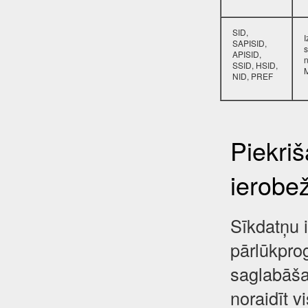
SID,
SAPISID,
s
APISID,
SSID, HSID,
NID, PREF
Piekri
ierobe
Sīkdatņu i
pārlūkpro
saglabāša
noraidīt 