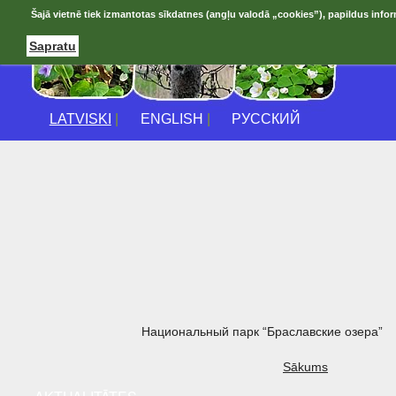
Šajā vietnē tiek izmantotas sīkdatnes (angļu valodā „cookies”), papildus infor
Sapratu
LATVISKI
|
ENGLISH
|
РУССКИЙ
Национальный парк “Браславские озера”
Sākums