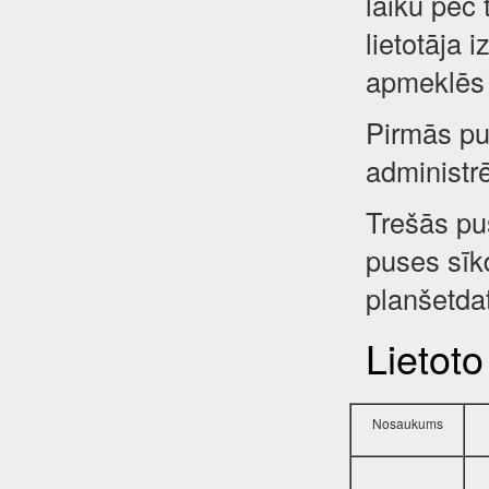
laiku pēc 
lietotāja 
apmeklēs 
Pirmās pus
administr
Trešās pu
puses sīkd
planšetdat
Lietoto
Nosaukums