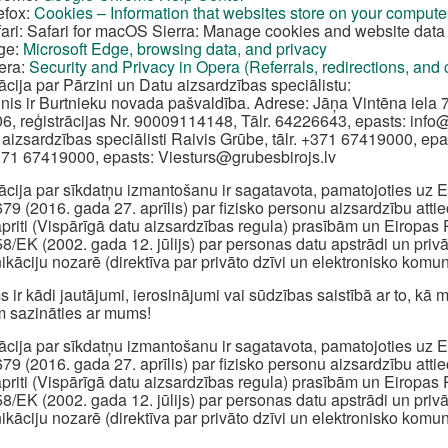
efox:
Cookies – Information that websites store on your compute
ari: Safari for macOS Sierra: Manage cookies and website data 
ge:
Microsoft Edge, browsing data, and privacy
era:
Security and Privacy in Opera (Referrals, redirections, and
ācija par Pārzini un Datu aizsardzības speciālistu:
inis ir Burtnieku novada pašvaldība. Adrese: Jāņa Vintēna iela 7
6, reģistrācijas Nr. 90009114148, Tālr. 64226643, epasts:
info
 aizsardzības speciālisti Raivis Grūbe, tālr. +371 67419000, epa
+371 67419000, epasts:
Viesturs@grubesbirojs.lv
ācija par sīkdatņu izmantošanu ir sagatavota, pamatojoties u
79 (2016. gada 27. aprīlis) par fizisko personu aizsardzību att
apriti (Vispārīgā datu aizsardzības regula) prasībām un Eiropa
8/EK (2002. gada 12. jūlijs) par personas datu apstrādi un priv
kāciju nozarē (direktīva par privāto dzīvi un elektronisko komun
s ir kādi jautājumi, ierosinājumi vai sūdzības saistībā ar to, k
 sazināties ar mums!
ācija par sīkdatņu izmantošanu ir sagatavota, pamatojoties u
79 (2016. gada 27. aprīlis) par fizisko personu aizsardzību att
apriti (Vispārīgā datu aizsardzības regula) prasībām un Eiropa
8/EK (2002. gada 12. jūlijs) par personas datu apstrādi un priv
kāciju nozarē (direktīva par privāto dzīvi un elektronisko komun