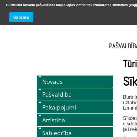
Burtnieku novada pašvaldības mājas lapas vietnē tiek izmantotas sīkdatnes (angļ
BURTNIEKU NOVADS
Trešdiena
Sapratu
oktobr
PAŠVALDĪB
Tūr
Sī
Novads
Pašvaldība
Burtni
uzlabo
Pakalpojumi
izmant
Sīkdat
Attīstība
sīkdat
ja izv
Sabiedrība