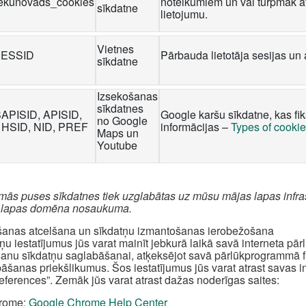
iekunovads_cookies
noteikumiem un vai turpmāk at
sīkdatne
lietojumu.
Vietnes
ESSID
Pārbauda lietotāja sesijas un 
sīkdatne
Izsekošanas
sīkdatnes
SAPISID, APISID,
Google karšu sīkdatne, kas fi
no Google
 HSID, NID, PREF
informācijas –
Types of cooki
Maps un
Youtube
rmās puses sīkdatnes tiek uzglabātas uz mūsu mājas lapas infra
 lapas domēna nosaukuma.
šanas atcelšana un sīkdatņu izmantošanas ierobežošana
ņu iestatījumus jūs varat mainīt jebkurā laikā savā interneta pā
šanu sīkdatņu saglabāšanai, atķeksējot savā pārlūkprogrammā fun
āšanas priekšlikumus. Šos iestatījumus jūs varat atrast savas 
references”. Zemāk jūs varat atrast dažas noderīgas saites:
rome:
Google Chrome Help Center