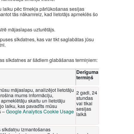
u laiku pēc tīmekļa pārlūkošanas sesijas
zmantot tās nākamreiz, kad lietotājs apmeklēs šo
strē mājaslapas uzturētājs.
uses sīkdatnes, kas var tikt saglabātas jūsu
ni.
das sīkdatnes ar šādiem glabāšanas termiņiem:
Derīguma
termiņš
mūsu mājaslapu, analizējot lietotāju
2 gadi, 24
rošina mums informāciju,
stundas
apmeklētāju skaitu un lietotāju
vai tikai
o laiku, kas pavadīts mūsu
sesijas
s –
Google Analytics Cookie Usage
laikā
tis sīkdatņu izmantošanas