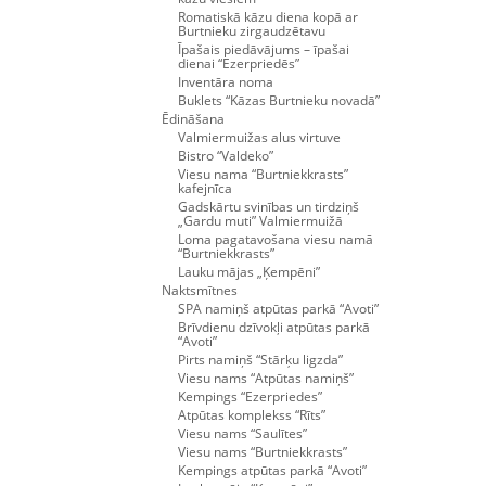
Romatiskā kāzu diena kopā ar
Burtnieku zirgaudzētavu
Īpašais piedāvājums – īpašai
dienai “Ezerpriedēs”
Inventāra noma
Buklets “Kāzas Burtnieku novadā”
Ēdināšana
Valmiermuižas alus virtuve
Bistro “Valdeko”
Viesu nama “Burtniekkrasts”
kafejnīca
Gadskārtu svinības un tirdziņš
„Gardu muti” Valmiermuižā
Loma pagatavošana viesu namā
“Burtniekkrasts”
Lauku mājas „Ķempēni”
Naktsmītnes
SPA namiņš atpūtas parkā “Avoti”
Brīvdienu dzīvokļi atpūtas parkā
“Avoti”
Pirts namiņš “Stārķu ligzda”
Viesu nams “Atpūtas namiņš”
Kempings “Ezerpriedes”
Atpūtas komplekss “Rīts”
Viesu nams “Saulītes”
Viesu nams “Burtniekkrasts”
Kempings atpūtas parkā “Avoti”