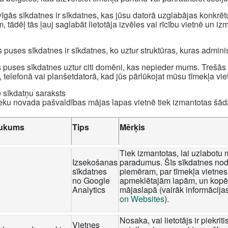
īgās sīkdatnes ir sīkdatnes, kas jūsu datorā uzglabājas konkrēt
, tādēļ tās ļauj saglabāt lietotāja izvēles vai rīcību vietnē un i
 puses sīkdatnes ir sīkdatnes, ko uztur struktūras, kuras admini
 puses sīkdatnes uztur citi domēni, kas nepieder mums. Trešās p
, telefonā vai planšetdatorā, kad jūs pārlūkojat mūsu tīmekļa viet
o sīkdatņu saraksts
eku novada pašvaldības mājas lapas vietnē tiek izmantotas šā
ukums
Tips
Mērķis
Tiek izmantotas, lai uzlabotu 
Izsekošanas
paradumus. Šīs sīkdatnes nod
sīkdatnes
piemēram, par tīmekļa vietnes 
no Google
apmeklētajām lapām, un kopēj
Analytics
mājaslapā (vairāk informācija
on Websites
).
Nosaka, vai lietotājs ir piekri
Vietnes