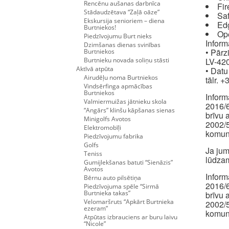
Rencēnu aušanas darbnīca
Fir
Stādaudzētava “Zaļā oāze”
Saf
Ekskursija senioriem – diena
Ed
Burtniekos!
Op
Piedzīvojumu Burt nieks
Inform
Dzimšanas dienas svinības
• Pārz
Burtniekos
Burtnieku novada soliņu stāsti
LV-420
Aktīvā atpūta
• Datu
Airudēļu noma Burtniekos
tālr. 
Vindsērfinga apmācības
Burtniekos
Inform
Valmiermuižas jātnieku skola
2016/6
“Angārs” klinšu kāpšanas sienas
brīvu 
Minigolfs Avotos
2002/5
Elektromobīļi
komuni
Piedzīvojumu fabrika
Golfs
Ja jum
Teniss
lūdzam
Gumijlekšanas batuti “Sienāzis”
Avotos
Inform
Bērnu auto pilsētiņa
2016/6
Piedzīvojuma spēle “Sirmā
Burtnieka takas”
brīvu 
Velomaršruts “Apkārt Burtnieka
2002/5
ezeram”
komuni
Atpūtas izbrauciens ar buru laivu
“Nicole”