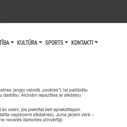
Viegli lasīt
A
burtu
zmērs
TĪBA
KULTŪRA
SPORTS
KONTAKTI
tnes (angļu valodā „cookies”), lai palīdzētu
mu darbību. Aicinām iepazīties ar sīkdatņu
šo vietni, jūs piekrītat šeit aprakstītajam
atīta nepieņemt sīkdatnes). Jums jāņem vērā –
ne nevarēs darboties pilnvērtīgi.