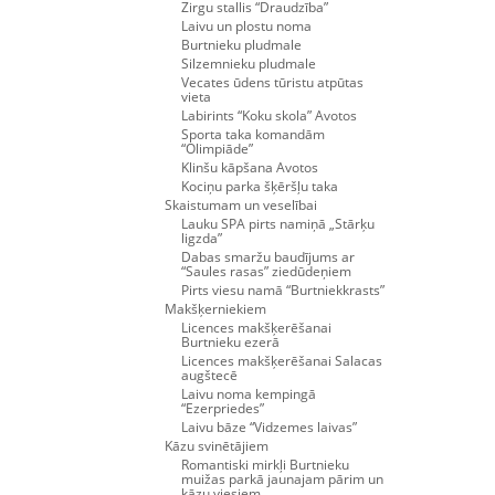
Zirgu stallis “Draudzība”
Laivu un plostu noma
Burtnieku pludmale
Silzemnieku pludmale
Vecates ūdens tūristu atpūtas
vieta
Labirints “Koku skola” Avotos
Sporta taka komandām
“Olimpiāde”
Klinšu kāpšana Avotos
Kociņu parka šķēršļu taka
Skaistumam un veselībai
Lauku SPA pirts namiņā „Stārķu
ligzda”
Dabas smaržu baudījums ar
“Saules rasas” ziedūdeņiem
Pirts viesu namā “Burtniekkrasts”
Makšķerniekiem
Licences makšķerēšanai
Burtnieku ezerā
Licences makšķerēšanai Salacas
augštecē
Laivu noma kempingā
“Ezerpriedes”
Laivu bāze “Vidzemes laivas”
Kāzu svinētājiem
Romantiski mirkļi Burtnieku
muižas parkā jaunajam pārim un
kāzu viesiem