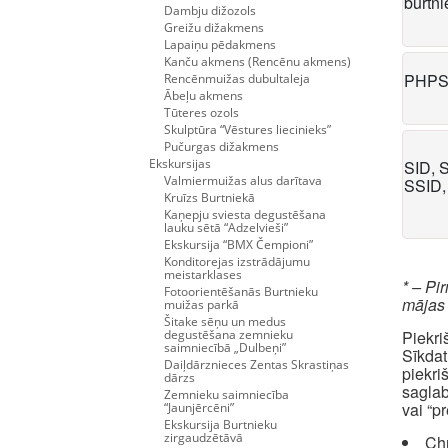
burtn
Dambju dižozols
Greižu dižakmens
Lapaiņu pēdakmens
Kanču akmens (Rencēnu akmens)
PHPS
Rencēnmuižas dubultaleja
Ābeļu akmens
Tūteres ozols
Skulptūra “Vēstures liecinieks”
Pučurgas dižakmens
Ekskursijas
SID, 
Valmiermuižas alus darītava
SSID,
Kruīzs Burtniekā
Kaņepju sviesta degustēšana
lauku sētā “Adzelvieši”
Ekskursija “BMX Čempioni”
Konditorejas izstrādājumu
meistarklases
* – Pi
Fotoorientēšanās Burtnieku
mājas
muižas parkā
Šitake sēņu un medus
degustēšana zemnieku
Piekri
saimniecībā „Dulbeņi”
Sīkdat
Daiļdārznieces Zentas Skrastiņas
piekri
dārzs
saglab
Zemnieku saimniecība
vai “p
“Jaunjērcēni”
Ekskursija Burtnieku
zirgaudzētāvā
Ch