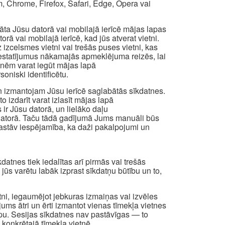
, Chrome, Firefox, Safari, Edge, Opera vai
abāta Jūsu datorā vai mobilajā ierīcē mājas lapas
ā vai mobilajā ierīcē, kad jūs atverat vietni.
izcelsmes vietni vai trešās puses vietni, kas
os iestatījumus nākamajās apmeklējuma reizēs, lai
atnēm varat iegūt mājas lapā
oniski identificētu.
n izmantojam Jūsu ierīcē saglabātās sīkdatnes.
to izdarīt varat izlasīt mājas lapā
 ir Jūsu datorā, un lielāko daļu
a datorā. Taču tādā gadījumā Jums manuāli būs
t pastāv iespējamība, ka daži pakalpojumi un
atnes tiek iedalītas arī pirmās vai trešās
i jūs varētu labāk izprast sīkdatņu būtību un to,
etni, iegaumējot jebkuras izmaiņas vai izvēles
 jums ātri un ērti izmantot vienas tīmekļa vietnes
apu. Sesijas sīkdatnes nav pastāvīgas — to
 konkrētajā tīmekļa vietnē.