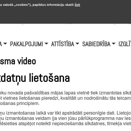
u valodā „cookies”), papildus informāciju skatīt
šeit
, 20.
A
Šobrīd Burtniekos:
+6.1℃, D vējš 6.5
is
m/s
i
A
PAKALPOJUMI
ATTĪSTĪBA
SABIEDRĪBA
IZGLĪ
isma video
kdatņu lietošana
eku novada pašvaldības mājas lapas vietnē tiek izmantotas sīkda
t vietnes lietošanas pieredzi, kvalitāti un nodrošinātu tās teica
ošanas principiem.
ņu izmantošanas laikā var tikt apstrādāti personīgie dati. Lietojot 
ņu izmantošanas veidam (ja vien jūsu pārlūkprogramma nav iest
ēlēsieties atspējot noteikti nepieciešamās sīkdatnes, tīmekļa viet