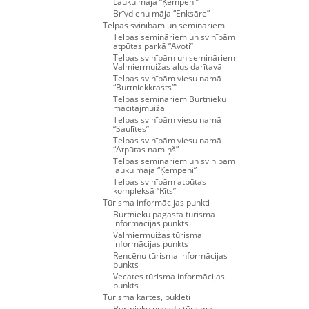
Lauku māja “Ķempēni”
Brīvdienu māja “Enksāre”
Telpas svinībām un semināriem
Telpas semināriem un svinībām
atpūtas parkā “Avoti”
Telpas svinībām un semināriem
Valmiermuižas alus darītavā
Telpas svinībām viesu namā
“Burtniekkrasts””
Telpas semināriem Burtnieku
mācītājmuižā
Telpas svinībām viesu namā
“Saulītes”
Telpas svinībām viesu namā
“Atpūtas namiņš”
Telpas semināriem un svinībām
lauku mājā “Ķempēni”
Telpas svinībām atpūtas
kompleksā “Rīts”
Tūrisma informācijas punkti
Burtnieku pagasta tūrisma
informācijas punkts
Valmiermuižas tūrisma
informācijas punkts
Rencēnu tūrisma informācijas
punkts
Vecates tūrisma informācijas
punkts
Tūrisma kartes, bukleti
Burtnieku novada tūrisma