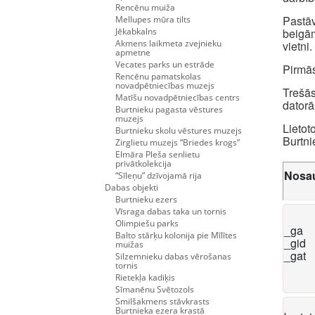
Rencēnu muiža
Pastāv
Mellupes mūra tilts
Jēkabkalns
beigām
Akmens laikmeta zvejnieku
vietni.
apmetne
Vecates parks un estrāde
Pirmās
Rencēnu pamatskolas
novadpētniecības muzejs
Trešās
Matīšu novadpētniecības centrs
datorā
Burtnieku pagasta vēstures
muzejs
Lietot
Burtnieku skolu vēstures muzejs
Burtni
Zirglietu muzejs “Briedes krogs”
Elmāra Pleša senlietu
privātkolekcija
Nosa
“Sīleņu” dzīvojamā rija
Dabas objekti
Burtnieku ezers
Vīsraga dabas taka un tornis
Olimpiešu parks
_ga
Balto stārķu kolonija pie Mīlītes
_gid
muižas
_gat
Silzemnieku dabas vērošanas
tornis
Rietekļa kadiķis
Sīmanēnu Svētozols
Smilšakmens stāvkrasts
Burtnieka ezera krastā