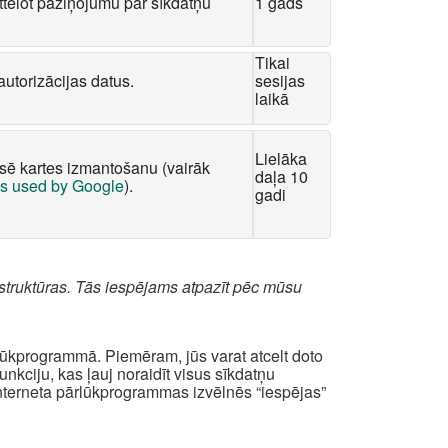
tēlot paziņojumu par sīkdatņu
1 gads
Tikai
autorizācijas datus.
sesijas
laikā
Lielāka
ksē kartes izmantošanu (vairāk
daļa 10
es used by Google
).
gadi
struktūras. Tās iespējams atpazīt pēc mūsu
rlūkprogrammā. Piemēram, jūs varat atcelt doto
kciju, kas ļauj noraidīt visus sīkdatņu
interneta pārlūkprogrammas izvēlnēs “iespējas”