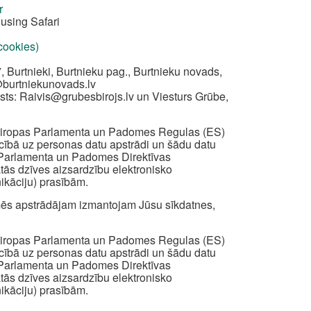
r
using Safari
 cookies)
, Burtnieki, Burtnieku pag., Burtnieku novads,
@burtniekunovads.lv
sts:
Raivis@grubesbirojs.lv
un Viesturs Grūbe,
z Eiropas Parlamenta un Padomes Regulas (ES)
iecībā uz personas datu apstrādi un šādu datu
s Parlamenta un Padomes Direktīvas
ātās dzīves aizsardzību elektronisko
ikāciju) prasībām.
ā mēs apstrādājam izmantojam Jūsu sīkdatnes,
z Eiropas Parlamenta un Padomes Regulas (ES)
iecībā uz personas datu apstrādi un šādu datu
s Parlamenta un Padomes Direktīvas
ātās dzīves aizsardzību elektronisko
ikāciju) prasībām.