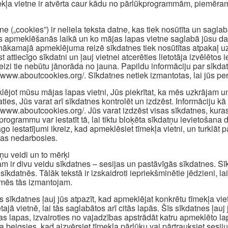
ekļa vietne ir atvērta caur kādu no pārlūkprogrammām, piemēram
ne („cookies”) ir neliela teksta datne, kas tiek nosūtīta un sagl
s apmeklēšanās laikā un ko mājas lapas vietne saglabā jūsu dator
nākamajā apmeklējuma reizē sīkdatnes tiek nosūtītas atpakaļ uz 
st attiecīgo sīkdatni un ļauj vietnei atcerēties lietotāja izvēlēt
reizi tie nebūtu jānorāda no jauna. Papildu informāciju par sīkd
//www.aboutcookies.org/. Sīkdatnes netiek izmantotas, lai jūs pers
ējot mūsu mājas lapas vietni, Jūs piekrītat, ka mēs uzkrājam u
aties, Jūs varat arī sīkdatnes kontrolēt un izdzēst. Informāciju kā 
//www.aboutcookies.org/. Jūs varat izdzēst visas sīkdatnes, kuras
programmu var iestatīt tā, lai tiktu bloķēta sīkdatņu ievietošan
āgo iestatījumi ikreiz, kad apmeklēsiet tīmekļa vietni, un turklā
jas nedarbosies.
ņu veidi un to mērķi
m ir divu veidu sīkdatnes – sesijas un pastāvīgās sīkdatnes. Sīkd
sīkdatnēs. Tālāk tekstā ir izskaidroti iepriekšminētie jēdzieni, la
mēs tās izmantojam.
s sīkdatnes ļauj jūs atpazīt, kad apmeklējat konkrētu tīmekļa vi
tajā vietnē, lai tās saglabātos arī citās lapās. Šīs sīkdatnes ļauj
as lapas, izvairoties no vajadzības apstrādāt katru apmeklēto l
a beigsies, kad aizvērsiet tīmekļa pārlūku vai pārtrauksiet sesiju