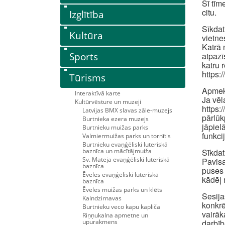
Šī tīm
citu.
Izglītība
Sīkdat
Kultūra
vietne
Katrā 
Sports
atpazī
katru 
https:
Tūrisms
Apmekl
Interaktīvā karte
Ja vēl
Kultūrvēsture un muzeji
https:
Latvijas BMX slavas zāle-muzejs
pārlūk
Burtnieka ezera muzejs
jāpiel
Burtnieku muižas parks
funkci
Valmiermuižas parks un tornītis
Burtnieku evaņģēliski luteriskā
baznīca un mācītājmuiža
Sīkdat
Sv. Mateja evaņģēliski luteriskā
Pavisa
baznīca
puses 
Ēveles evaņģēliski luteriskā
kādēļ 
baznīca
Ēveles muižas parks un klēts
Sesija
Kalndzirnavas
konkrē
Burtnieku veco kapu kapliča
vairāk
Riņņukalna apmetne un
upurakmens
darbīb