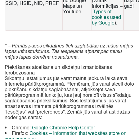
no Google
(vairāk
daļa 1
SSID, HSID, NID, PREF
Maps un
informācijas –
gadi
Youtube
Types of
cookies used
by Google
).
* – Pirmās puses sīkdatnes tiek uzglabātas uz mūsu mājas
lapas infrastruktūras. Tās iespējams atpazīt pēc mūsu
mājas lapas domēna nosaukuma.
Piekrišanas atcelšana un sīkdatņu izmantošanas
ierobežošana
Sīkdatņu iestatījumus jūs varat mainīt jebkurā laikā savā
interneta pārlūkprogrammā. Piemēram, jūs varat atcelt doto
piekrišanu sīkdatņu saglabāšanai, atķeksējot savā
pārlūkprogrammā funkciju, kas ļauj noraidīt visus sīkdatņu
saglabāšanas priekšlikumus. Šos iestatījumus jūs varat
atrast savas interneta pārlūkprogrammas izvēlnēs
“iespējas” vai “preferences”. Zemāk jūs varat atrast dažas
noderīgas saites:
Chrome:
Google Chrome Help Center
Firefox:
Cookies – Information that websites store on
your computer