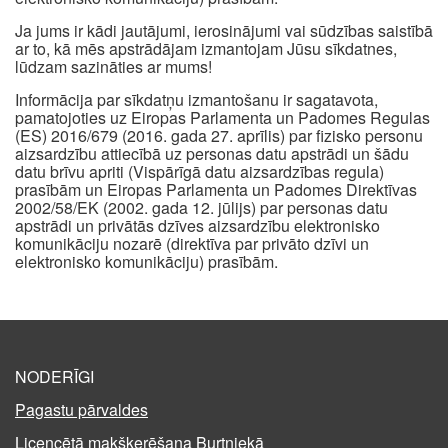
Ja jums ir kādi jautājumi, ierosinājumi vai sūdzības saistībā
ar to, kā mēs apstrādājam izmantojam Jūsu sīkdatnes,
lūdzam sazināties ar mums!
Informācija par sīkdatņu izmantošanu ir sagatavota,
pamatojoties uz Eiropas Parlamenta un Padomes Regulas
(ES) 2016/679 (2016. gada 27. aprīlis) par fizisko personu
aizsardzību attiecībā uz personas datu apstrādi un šādu
datu brīvu apriti (Vispārīgā datu aizsardzības regula)
prasībām un Eiropas Parlamenta un Padomes Direktīvas
2002/58/EK (2002. gada 12. jūlijs) par personas datu
apstrādi un privātās dzīves aizsardzību elektronisko
komunikāciju nozarē (direktīva par privāto dzīvi un
elektronisko komunikāciju) prasībām.
NODERĪGI
Pagastu pārvaldes
Licencētā makšķerēšana Burtniekā