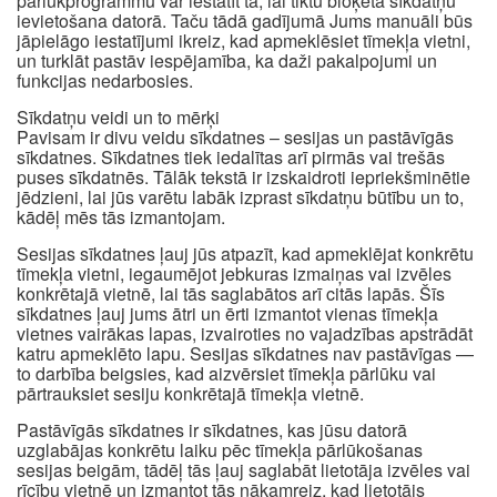
pārlūkprogrammu var iestatīt tā, lai tiktu bloķēta sīkdatņu
ievietošana datorā. Taču tādā gadījumā Jums manuāli būs
jāpielāgo iestatījumi ikreiz, kad apmeklēsiet tīmekļa vietni,
un turklāt pastāv iespējamība, ka daži pakalpojumi un
funkcijas nedarbosies.
Sīkdatņu veidi un to mērķi
Pavisam ir divu veidu sīkdatnes – sesijas un pastāvīgās
sīkdatnes. Sīkdatnes tiek iedalītas arī pirmās vai trešās
puses sīkdatnēs. Tālāk tekstā ir izskaidroti iepriekšminētie
jēdzieni, lai jūs varētu labāk izprast sīkdatņu būtību un to,
kādēļ mēs tās izmantojam.
Sesijas sīkdatnes ļauj jūs atpazīt, kad apmeklējat konkrētu
tīmekļa vietni, iegaumējot jebkuras izmaiņas vai izvēles
konkrētajā vietnē, lai tās saglabātos arī citās lapās. Šīs
sīkdatnes ļauj jums ātri un ērti izmantot vienas tīmekļa
vietnes vairākas lapas, izvairoties no vajadzības apstrādāt
katru apmeklēto lapu. Sesijas sīkdatnes nav pastāvīgas —
to darbība beigsies, kad aizvērsiet tīmekļa pārlūku vai
pārtrauksiet sesiju konkrētajā tīmekļa vietnē.
Pastāvīgās sīkdatnes ir sīkdatnes, kas jūsu datorā
uzglabājas konkrētu laiku pēc tīmekļa pārlūkošanas
sesijas beigām, tādēļ tās ļauj saglabāt lietotāja izvēles vai
rīcību vietnē un izmantot tās nākamreiz, kad lietotājs