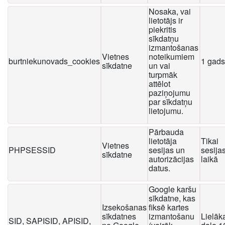
Nosaka, vai
lietotājs ir
piekritis
sīkdatņu
izmantošanas
Vietnes
noteikumiem
burtniekunovads_cookies
1 gads
sīkdatne
un vai
turpmāk
attēlot
paziņojumu
par sīkdatņu
lietojumu.
Pārbauda
lietotāja
Tikai
Vietnes
PHPSESSID
sesijas un
sesija
sīkdatne
autorizācijas
laikā
datus.
Google karšu
sīkdatne, kas
Izsekošanas
fiksē kartes
sīkdatnes
izmantošanu
Lielāk
SID, SAPISID, APISID,