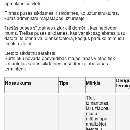
apmeklēs šo vietni.
Pirmās puses sīkdatnes ir sīkdatnes, ko uztur struktūras,
kuras administrē mājaslapas uzturētājs.
Trešās puses sīkdatnes uztur citi domēni, kas nepieder
mums. Trešās puses sīkdatnes, kas var tikt saglabātas jūsu
datorā, telefonā vai planšetdatorā, kad jūs pārlūkojat mūsu
tīmekļa vietni.
Lietoto sīkdatņu saraksts
Burtnieku novada pašvaldības mājas lapas vietnē tiek
izmantotas šādas sīkdatnes ar šādiem glabāšanas
termiņiem:
Derīg
Nosaukums
Tips
Mērķis
termi
Tiek
izmantotas,
lai uzlabotu
mūsu
mājaslapu,
analizējot
lietotāju