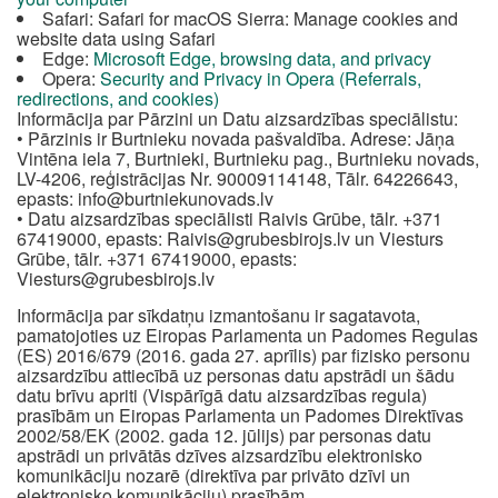
Safari: Safari for macOS Sierra: Manage cookies and
website data using Safari
Edge:
Microsoft Edge, browsing data, and privacy
Opera:
Security and Privacy in Opera (Referrals,
redirections, and cookies)
Informācija par Pārzini un Datu aizsardzības speciālistu:
• Pārzinis ir Burtnieku novada pašvaldība. Adrese: Jāņa
Vintēna iela 7, Burtnieki, Burtnieku pag., Burtnieku novads,
LV-4206, reģistrācijas Nr. 90009114148, Tālr. 64226643,
epasts:
info@burtniekunovads.lv
• Datu aizsardzības speciālisti Raivis Grūbe, tālr. +371
67419000, epasts:
Raivis@grubesbirojs.lv
un Viesturs
Grūbe, tālr. +371 67419000, epasts:
Viesturs@grubesbirojs.lv
Informācija par sīkdatņu izmantošanu ir sagatavota,
pamatojoties uz Eiropas Parlamenta un Padomes Regulas
(ES) 2016/679 (2016. gada 27. aprīlis) par fizisko personu
aizsardzību attiecībā uz personas datu apstrādi un šādu
datu brīvu apriti (Vispārīgā datu aizsardzības regula)
prasībām un Eiropas Parlamenta un Padomes Direktīvas
2002/58/EK (2002. gada 12. jūlijs) par personas datu
apstrādi un privātās dzīves aizsardzību elektronisko
komunikāciju nozarē (direktīva par privāto dzīvi un
elektronisko komunikāciju) prasībām.