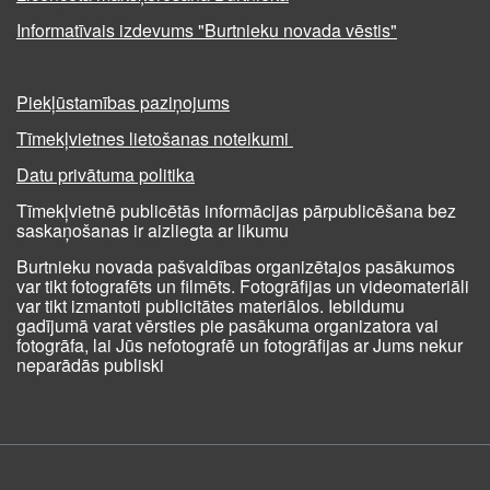
Informatīvais izdevums "Burtnieku novada vēstis"
Piekļūstamības paziņojums
Tīmekļvietnes lietošanas noteikumi
Datu privātuma politika
Tīmekļvietnē publicētās informācijas pārpublicēšana bez
saskaņošanas ir aizliegta ar likumu
Burtnieku novada pašvaldības organizētajos pasākumos
var tikt fotografēts un filmēts. Fotogrāfijas un videomateriāli
var tikt izmantoti publicitātes materiālos. Iebildumu
gadījumā varat vērsties pie pasākuma organizatora vai
fotogrāfa, lai Jūs nefotografē un fotogrāfijas ar Jums nekur
neparādās publiski