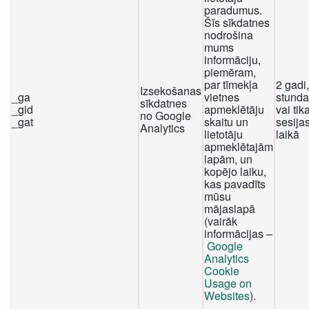
paradumus.
Šīs sīkdatnes
nodrošina
mums
informāciju,
piemēram,
par tīmekļa
2 gadi
Izsekošanas
_ga
vietnes
stunda
sīkdatnes
_gid
apmeklētāju
vai tika
no Google
_gat
skaitu un
sesija
Analytics
lietotāju
laikā
apmeklētajām
lapām, un
kopējo laiku,
kas pavadīts
mūsu
mājaslapā
(vairāk
informācijas –
Google
Analytics
Cookie
Usage on
Websites
).