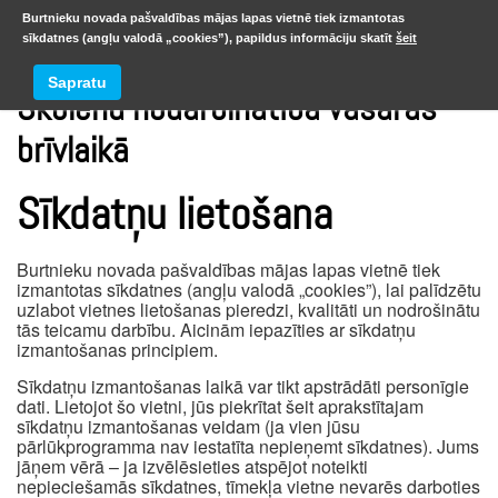
Burtnieku novada pašvaldības mājas lapas vietnē tiek izmantotas
sīkdatnes (angļu valodā „cookies”), papildus informāciju skatīt
šeit
Sapratu
Skolēnu nodarbinātība vasaras
brīvlaikā
Sīkdatņu lietošana
Burtnieku novada pašvaldības mājas lapas vietnē tiek
izmantotas sīkdatnes (angļu valodā „cookies”), lai palīdzētu
uzlabot vietnes lietošanas pieredzi, kvalitāti un nodrošinātu
tās teicamu darbību. Aicinām iepazīties ar sīkdatņu
izmantošanas principiem.
Sīkdatņu izmantošanas laikā var tikt apstrādāti personīgie
dati. Lietojot šo vietni, jūs piekrītat šeit aprakstītajam
sīkdatņu izmantošanas veidam (ja vien jūsu
pārlūkprogramma nav iestatīta nepieņemt sīkdatnes). Jums
jāņem vērā – ja izvēlēsieties atspējot noteikti
nepieciešamās sīkdatnes, tīmekļa vietne nevarēs darboties