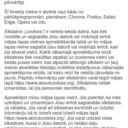
pilnvērtīgi.
Šī tīmekļa vietne ir atvērta caur kādu no
pārlūkprogrammām, piemēram, Chrome, Firefox, Safari,
Edge, Opera vai citu.
Sīkdatne („cookies”) ir neliela teksta datne, kas tiek
nosūtīta un saglabāta Jūsu datorā vai mobilajā ierīcē
mājas lapas vietnes apmeklēšanās laikā un ko mājas
lapas vietne saglabā jūsu datorā vai mobilajā ierīcē, kad
jūs atverat vietni. Katrā nākamajā apmeklējuma reizē
sīkdatnes tiek nosūtītas atpakaļ uz izcelsmes vietni vai
trešās puses vietni, kas atpazīst attiecīgo sīkdatni un ļauj
vietnei atcerēties lietotāja izvēlētos iestatījumus nākamajās
apmeklējuma reizēs, lai katru reizi tie nebūtu jānorāda no
jauna. Papildu informāciju par sīkdatnēm varat iegūt mājas
lapā https://www.aboutcookies.org/. Sīkdatnes netiek
izmantotas, lai jūs personiski identificētu.
Apmeklējot mūsu mājas lapas vietni, Jūs piekrītat, ka mēs
uzkrājam un izmantojam Jūsu ierīcē saglabātās sīkdatnes.
Ja vēlaties, Jūs varat arī sīkdatnes kontrolēt un izdzēst.
Informāciju kā to izdarīt varat izlasīt mājas lapā
https://www.aboutcookies.org/. Jūs varat izdzēst visas
sīkdatnes, kuras ir Jūsu datorā, un lielāko daļu