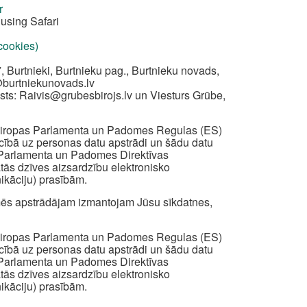
r
using Safari
 cookies)
, Burtnieki, Burtnieku pag., Burtnieku novads,
@burtniekunovads.lv
sts:
Raivis@grubesbirojs.lv
un Viesturs Grūbe,
z Eiropas Parlamenta un Padomes Regulas (ES)
iecībā uz personas datu apstrādi un šādu datu
s Parlamenta un Padomes Direktīvas
ātās dzīves aizsardzību elektronisko
ikāciju) prasībām.
ā mēs apstrādājam izmantojam Jūsu sīkdatnes,
z Eiropas Parlamenta un Padomes Regulas (ES)
iecībā uz personas datu apstrādi un šādu datu
s Parlamenta un Padomes Direktīvas
ātās dzīves aizsardzību elektronisko
ikāciju) prasībām.