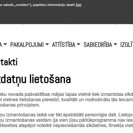
u valodā „cookies”), papildus informāciju skatīt
šeit
, 20.
A
Šobrīd Burtniekos:
+6.1℃, D vējš 6.5
is
m/s
i
A
PAKALPOJUMI
ATTĪSTĪBA
SABIEDRĪBA
IZGLĪ
takti
kdatņu lietošana
eku novada pašvaldības mājas lapas vietnē tiek izmantotas sīkda
t vietnes lietošanas pieredzi, kvalitāti un nodrošinātu tās teica
ošanas principiem.
ņu izmantošanas laikā var tikt apstrādāti personīgie dati. Lietojot 
ņu izmantošanas veidam (ja vien jūsu pārlūkprogramma nav iest
ēlēsieties atspējot noteikti nepieciešamās sīkdatnes, tīmekļa viet