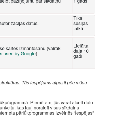
tēlot paziņojumu par sīkdatņu
1 gads
Tikai
autorizācijas datus.
sesijas
laikā
Lielāka
ksē kartes izmantošanu (vairāk
daļa 10
es used by Google
).
gadi
struktūras. Tās iespējams atpazīt pēc mūsu
rlūkprogrammā. Piemēram, jūs varat atcelt doto
kciju, kas ļauj noraidīt visus sīkdatņu
interneta pārlūkprogrammas izvēlnēs “iespējas”