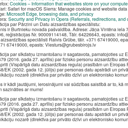
efox:
Cookies – Information that websites store on your compute
ari: Safari for macOS Sierra: Manage cookies and website data 
ge:
Microsoft Edge, browsing data, and privacy
era:
Security and Privacy in Opera (Referrals, redirections, and
ācija par Pārzini un Datu aizsardzības speciālistu:
inis ir Burtnieku novada pašvaldība. Adrese: Jāņa Vintēna iela 7
6, reģistrācijas Nr. 90009114148, Tālr. 64226643, epasts:
info
 aizsardzības speciālisti Raivis Grūbe, tālr. +371 67419000, epa
+371 67419000, epasts:
Viesturs@grubesbirojs.lv
ācija par sīkdatņu izmantošanu ir sagatavota, pamatojoties u
79 (2016. gada 27. aprīlis) par fizisko personu aizsardzību att
apriti (Vispārīgā datu aizsardzības regula) prasībām un Eiropa
8/EK (2002. gada 12. jūlijs) par personas datu apstrādi un priv
kāciju nozarē (direktīva par privāto dzīvi un elektronisko komun
s ir kādi jautājumi, ierosinājumi vai sūdzības saistībā ar to, k
 sazināties ar mums!
ācija par sīkdatņu izmantošanu ir sagatavota, pamatojoties u
79 (2016. gada 27. aprīlis) par fizisko personu aizsardzību att
apriti (Vispārīgā datu aizsardzības regula) prasībām un Eiropa
8/EK (2002. gada 12. jūlijs) par personas datu apstrādi un priv
kāciju nozarē (direktīva par privāto dzīvi un elektronisko komun