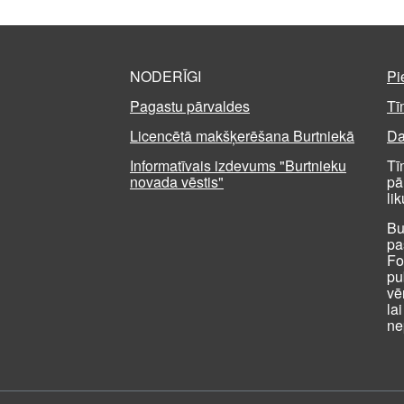
NODERĪGI
Pi
Pagastu pārvaldes
Tī
Licencētā makšķerēšana Burtniekā
Da
Informatīvais izdevums "Burtnieku
Tī
novada vēstis"
pā
li
Bu
pa
Fo
pu
vē
la
ne