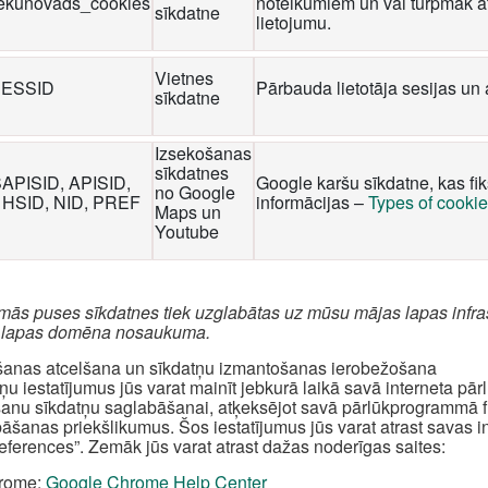
iekunovads_cookies
noteikumiem un vai turpmāk at
sīkdatne
lietojumu.
Vietnes
ESSID
Pārbauda lietotāja sesijas un 
sīkdatne
Izsekošanas
sīkdatnes
SAPISID, APISID,
Google karšu sīkdatne, kas fi
no Google
 HSID, NID, PREF
informācijas –
Types of cooki
Maps un
Youtube
rmās puses sīkdatnes tiek uzglabātas uz mūsu mājas lapas infra
 lapas domēna nosaukuma.
šanas atcelšana un sīkdatņu izmantošanas ierobežošana
ņu iestatījumus jūs varat mainīt jebkurā laikā savā interneta pā
šanu sīkdatņu saglabāšanai, atķeksējot savā pārlūkprogrammā fun
āšanas priekšlikumus. Šos iestatījumus jūs varat atrast savas 
references”. Zemāk jūs varat atrast dažas noderīgas saites:
rome:
Google Chrome Help Center