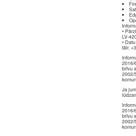
Fir
Saf
Ed
Op
Inform
• Pārz
LV-420
• Datu
tālr. 
Inform
2016/6
brīvu 
2002/5
komuni
Ja jum
lūdzam
Inform
2016/6
brīvu 
2002/5
komuni