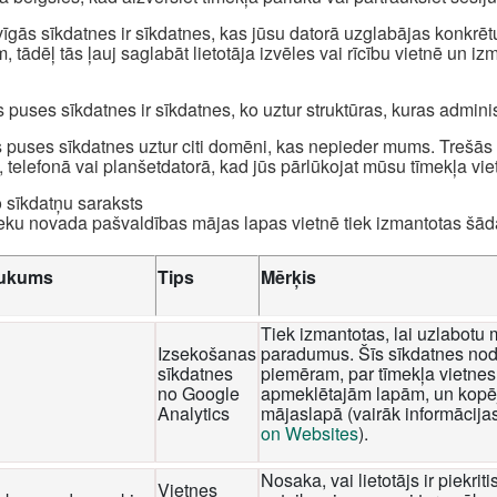
īgās sīkdatnes ir sīkdatnes, kas jūsu datorā uzglabājas konkrēt
, tādēļ tās ļauj saglabāt lietotāja izvēles vai rīcību vietnē un i
 puses sīkdatnes ir sīkdatnes, ko uztur struktūras, kuras admini
 puses sīkdatnes uztur citi domēni, kas nepieder mums. Trešās p
, telefonā vai planšetdatorā, kad jūs pārlūkojat mūsu tīmekļa viet
o sīkdatņu saraksts
eku novada pašvaldības mājas lapas vietnē tiek izmantotas šā
ukums
Tips
Mērķis
Tiek izmantotas, lai uzlabotu 
Izsekošanas
paradumus. Šīs sīkdatnes nod
sīkdatnes
piemēram, par tīmekļa vietnes 
no Google
apmeklētajām lapām, un kopēj
Analytics
mājaslapā (vairāk informācija
on Websites
).
Nosaka, vai lietotājs ir piekri
Vietnes