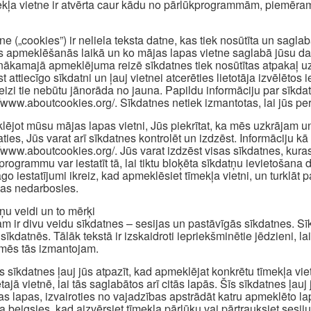
ekļa vietne ir atvērta caur kādu no pārlūkprogrammām, piemēram
ne („cookies”) ir neliela teksta datne, kas tiek nosūtīta un sagl
s apmeklēšanās laikā un ko mājas lapas vietne saglabā jūsu dator
nākamajā apmeklējuma reizē sīkdatnes tiek nosūtītas atpakaļ uz 
st attiecīgo sīkdatni un ļauj vietnei atcerēties lietotāja izvēlēt
reizi tie nebūtu jānorāda no jauna. Papildu informāciju par sīkd
//www.aboutcookies.org/. Sīkdatnes netiek izmantotas, lai jūs pers
ējot mūsu mājas lapas vietni, Jūs piekrītat, ka mēs uzkrājam u
aties, Jūs varat arī sīkdatnes kontrolēt un izdzēst. Informāciju kā 
//www.aboutcookies.org/. Jūs varat izdzēst visas sīkdatnes, kuras
programmu var iestatīt tā, lai tiktu bloķēta sīkdatņu ievietošan
āgo iestatījumi ikreiz, kad apmeklēsiet tīmekļa vietni, un turklā
jas nedarbosies.
ņu veidi un to mērķi
m ir divu veidu sīkdatnes – sesijas un pastāvīgās sīkdatnes. Sīkd
sīkdatnēs. Tālāk tekstā ir izskaidroti iepriekšminētie jēdzieni, la
mēs tās izmantojam.
s sīkdatnes ļauj jūs atpazīt, kad apmeklējat konkrētu tīmekļa vi
tajā vietnē, lai tās saglabātos arī citās lapās. Šīs sīkdatnes ļauj
as lapas, izvairoties no vajadzības apstrādāt katru apmeklēto l
a beigsies, kad aizvērsiet tīmekļa pārlūku vai pārtrauksiet sesiju