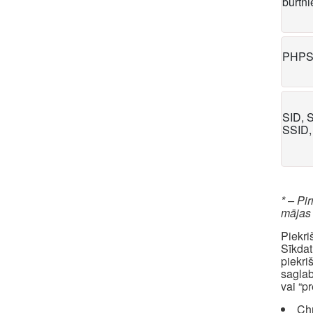
burtn
PHPS
SID, 
SSID,
* – Pi
mājas
Piekri
Sīkdat
piekri
saglab
vai “p
Ch