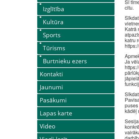
Šī tīm
citu.
Izglītība
Sīkdat
Kultūra
vietne
Katrā 
Sports
atpazī
katru 
https:
Tūrisms
Apmekl
Burtnieku ezers
Ja vēl
https:
pārlūk
Kontakti
jāpiel
funkci
Jaunumi
Sīkdat
Pasākumi
Pavisa
puses 
kādēļ 
Lapas karte
Sesija
Video
konkrē
vairāk
darbīb