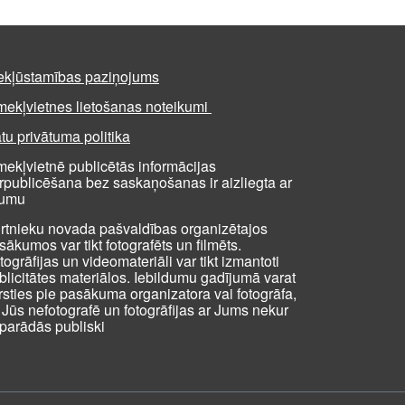
ekļūstamības paziņojums
mekļvietnes lietošanas noteikumi
tu privātuma politika
mekļvietnē publicētās informācijas
rpublicēšana bez saskaņošanas ir aizliegta ar
kumu
rtnieku novada pašvaldības organizētajos
sākumos var tikt fotografēts un filmēts.
togrāfijas un videomateriāli var tikt izmantoti
blicitātes materiālos. Iebildumu gadījumā varat
rsties pie pasākuma organizatora vai fotogrāfa,
i Jūs nefotografē un fotogrāfijas ar Jums nekur
parādās publiski