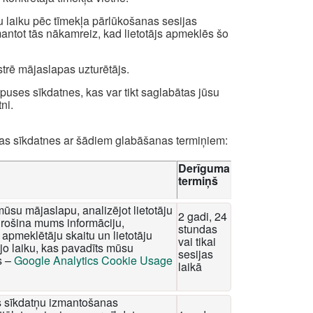
u laiku pēc tīmekļa pārlūkošanas sesijas
zmantot tās nākamreiz, kad lietotājs apmeklēs šo
strē mājaslapas uzturētājs.
uses sīkdatnes, kas var tikt saglabātas jūsu
ni.
das sīkdatnes ar šādiem glabāšanas termiņiem:
Derīguma
termiņš
mūsu mājaslapu, analizējot lietotāju
2 gadi, 24
rošina mums informāciju,
stundas
apmeklētāju skaitu un lietotāju
vai tikai
o laiku, kas pavadīts mūsu
sesijas
s –
Google Analytics Cookie Usage
laikā
tis sīkdatņu izmantošanas