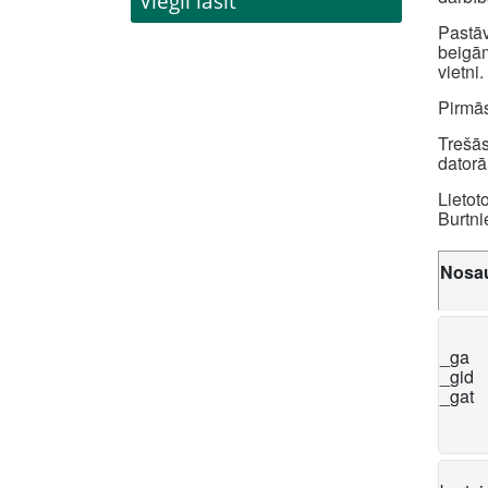
Viegli lasīt
Pastāv
beigām
vietni.
Pirmās
Trešās
datorā
Lietot
Burtni
Nosa
_ga
_gid
_gat