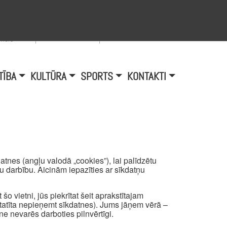
Viegli lasīt
A
burtu
zmērs
TĪBA
KULTŪRA
SPORTS
KONTAKTI
tnes (angļu valodā „cookies”), lai palīdzētu
mu darbību. Aicinām iepazīties ar sīkdatņu
šo vietni, jūs piekrītat šeit aprakstītajam
atīta nepieņemt sīkdatnes). Jums jāņem vērā –
ne nevarēs darboties pilnvērtīgi.