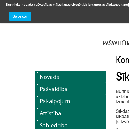
Burtnieku novada pašvaldības mājas lapas vietnē tiek izmantotas sīkdatnes (angļ
BURTNIEKU NOVADS
Trešdiena
Sapratu
oktobr
PAŠVALDĪB
Kon
Sī
Novads
Pašvaldība
Burtni
uzlabo
Pakalpojumi
izmant
Sīkdat
Attīstība
sīkdat
ja izv
Sabiedrība