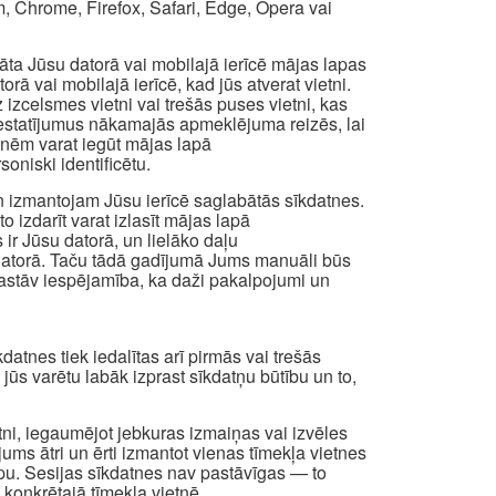
, Chrome, Firefox, Safari, Edge, Opera vai
abāta Jūsu datorā vai mobilajā ierīcē mājas lapas
ā vai mobilajā ierīcē, kad jūs atverat vietni.
izcelsmes vietni vai trešās puses vietni, kas
os iestatījumus nākamajās apmeklējuma reizēs, lai
atnēm varat iegūt mājas lapā
oniski identificētu.
n izmantojam Jūsu ierīcē saglabātās sīkdatnes.
to izdarīt varat izlasīt mājas lapā
 ir Jūsu datorā, un lielāko daļu
a datorā. Taču tādā gadījumā Jums manuāli būs
t pastāv iespējamība, ka daži pakalpojumi un
atnes tiek iedalītas arī pirmās vai trešās
i jūs varētu labāk izprast sīkdatņu būtību un to,
etni, iegaumējot jebkuras izmaiņas vai izvēles
 jums ātri un ērti izmantot vienas tīmekļa vietnes
apu. Sesijas sīkdatnes nav pastāvīgas — to
 konkrētajā tīmekļa vietnē.