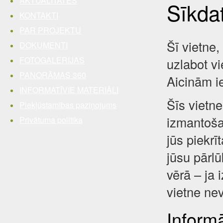
AKTUALITĀTES
Sīkda
KONTAKTI
PAR PROJEKTU
Šī vietne,
DOKUMENTI
FOTOGALERIJAS
uzlabot vi
PANORĀMAS 360
Aicinām i
INFORMATĪVIE MATERIĀLI
Šīs vietne
Piekļūstamības paziņojums
izmantošan
Privātuma politika
jūs piekrī
jūsu pārl
vērā – ja 
vietne nev
Inform