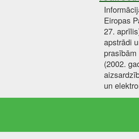
Informāci
Eiropas P
27. aprīli
apstrādi u
prasībām 
(2002. gad
aizsardzīb
un elektr