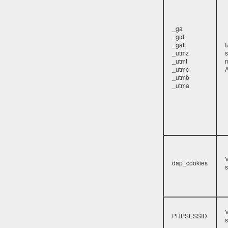
_ga
_gid
_gat
_utmz
s
_utmt
_utmc
A
_utmb
_utma
V
dap_cookies
s
V
PHPSESSID
s