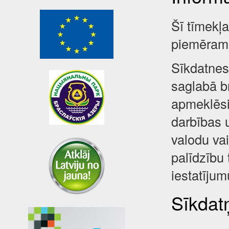
Šī tīmekļ
piemēram,
Sīkdatnes 
saglabā br
apmeklēsi
darbības 
valodu va
palīdzību 
iestatījum
Sīkdatņ