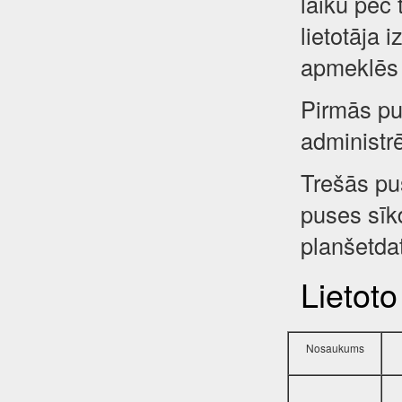
laiku pēc 
lietotāja 
apmeklēs 
Pirmās pus
administr
Trešās pu
puses sīkd
planšetdat
Lietoto
Nosaukums