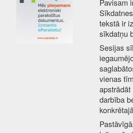
Pavisam i
Sīkdatnes 
tekstā ir 
sīkdatņu 
Sesijas sī
iegaumējot
saglabātos
vienas tīm
apstrādāt
darbība be
konkrētajā
Pastāvīgā