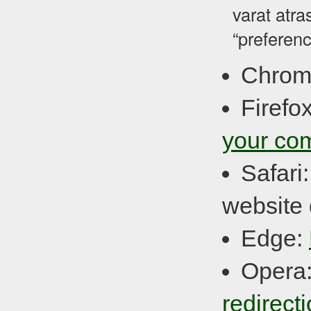
varat atra
“preferenc
Chrom
Firefo
your co
Safari
website 
Edge:
Opera
redirect