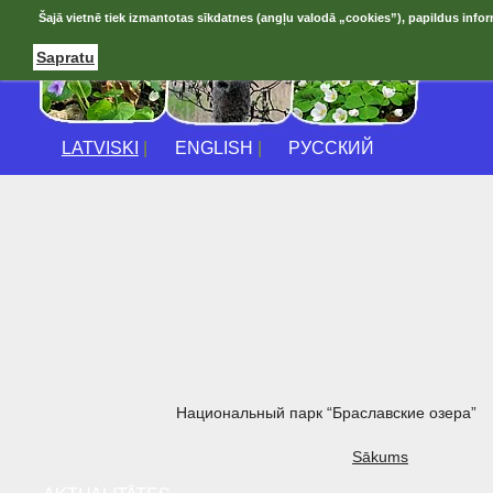
Šajā vietnē tiek izmantotas sīkdatnes (angļu valodā „cookies”), papildus infor
Sapratu
LATVISKI
|
ENGLISH
|
РУССКИЙ
Национальный парк “Браславские озера”
Sākums