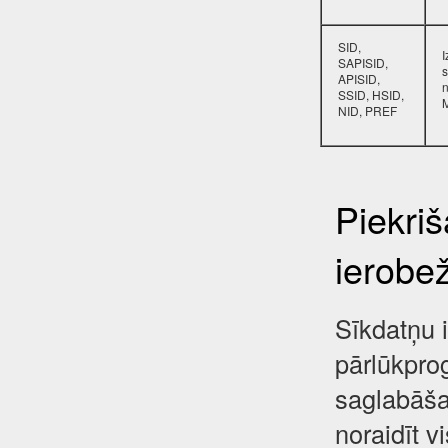
SID,
SAPISID,
s
APISID,
SSID, HSID,
NID, PREF
Piekri
ierobe
Sīkdatņu i
pārlūkpro
saglabāša
noraidīt 