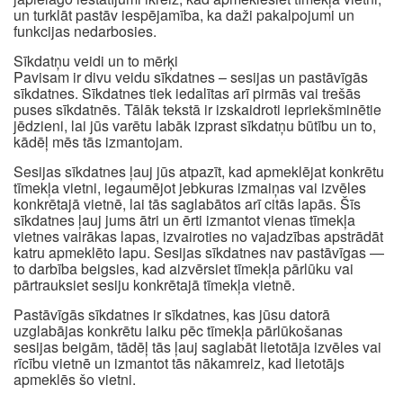
un turklāt pastāv iespējamība, ka daži pakalpojumi un
funkcijas nedarbosies.
Sīkdatņu veidi un to mērķi
Pavisam ir divu veidu sīkdatnes – sesijas un pastāvīgās
sīkdatnes. Sīkdatnes tiek iedalītas arī pirmās vai trešās
puses sīkdatnēs. Tālāk tekstā ir izskaidroti iepriekšminētie
jēdzieni, lai jūs varētu labāk izprast sīkdatņu būtību un to,
kādēļ mēs tās izmantojam.
Sesijas sīkdatnes ļauj jūs atpazīt, kad apmeklējat konkrētu
tīmekļa vietni, iegaumējot jebkuras izmaiņas vai izvēles
konkrētajā vietnē, lai tās saglabātos arī citās lapās. Šīs
sīkdatnes ļauj jums ātri un ērti izmantot vienas tīmekļa
vietnes vairākas lapas, izvairoties no vajadzības apstrādāt
katru apmeklēto lapu. Sesijas sīkdatnes nav pastāvīgas —
to darbība beigsies, kad aizvērsiet tīmekļa pārlūku vai
pārtrauksiet sesiju konkrētajā tīmekļa vietnē.
Pastāvīgās sīkdatnes ir sīkdatnes, kas jūsu datorā
uzglabājas konkrētu laiku pēc tīmekļa pārlūkošanas
sesijas beigām, tādēļ tās ļauj saglabāt lietotāja izvēles vai
rīcību vietnē un izmantot tās nākamreiz, kad lietotājs
apmeklēs šo vietni.