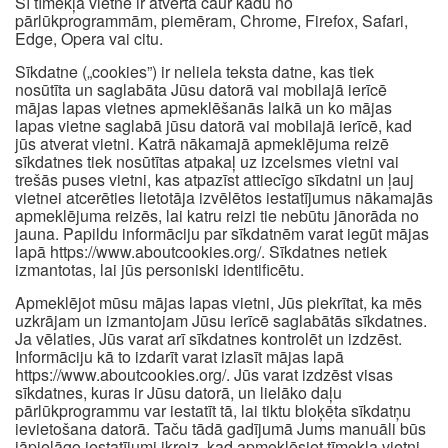
Šī tīmekļa vietne ir atvērta caur kādu no
pārlūkprogrammām, piemēram, Chrome, Firefox, Safari,
Edge, Opera vai citu.
Sīkdatne („cookies”) ir neliela teksta datne, kas tiek
nosūtīta un saglabāta Jūsu datorā vai mobilajā ierīcē
mājas lapas vietnes apmeklēšanās laikā un ko mājas
lapas vietne saglabā jūsu datorā vai mobilajā ierīcē, kad
jūs atverat vietni. Katrā nākamajā apmeklējuma reizē
sīkdatnes tiek nosūtītas atpakaļ uz izcelsmes vietni vai
trešās puses vietni, kas atpazīst attiecīgo sīkdatni un ļauj
vietnei atcerēties lietotāja izvēlētos iestatījumus nākamajās
apmeklējuma reizēs, lai katru reizi tie nebūtu jānorāda no
jauna. Papildu informāciju par sīkdatnēm varat iegūt mājas
lapā https://www.aboutcookies.org/. Sīkdatnes netiek
izmantotas, lai jūs personiski identificētu.
Apmeklējot mūsu mājas lapas vietni, Jūs piekrītat, ka mēs
uzkrājam un izmantojam Jūsu ierīcē saglabātās sīkdatnes.
Ja vēlaties, Jūs varat arī sīkdatnes kontrolēt un izdzēst.
Informāciju kā to izdarīt varat izlasīt mājas lapā
https://www.aboutcookies.org/. Jūs varat izdzēst visas
sīkdatnes, kuras ir Jūsu datorā, un lielāko daļu
pārlūkprogrammu var iestatīt tā, lai tiktu bloķēta sīkdatņu
ievietošana datorā. Taču tādā gadījumā Jums manuāli būs
jāpielāgo iestatījumi ikreiz, kad apmeklēsiet tīmekļa vietni,