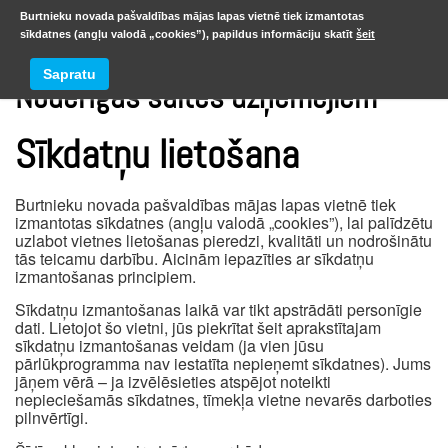
Burtnieku novada pašvaldības mājas lapas vietnē tiek izmantotas
sīkdatnes (angļu valodā „cookies”), papildus informāciju skatīt
šeit
Sapratu
Noderīgas saites uzņēmējiem
Sīkdatņu lietošana
Burtnieku novada pašvaldības mājas lapas vietnē tiek
izmantotas sīkdatnes (angļu valodā „cookies”), lai palīdzētu
uzlabot vietnes lietošanas pieredzi, kvalitāti un nodrošinātu
tās teicamu darbību. Aicinām iepazīties ar sīkdatņu
izmantošanas principiem.
Sīkdatņu izmantošanas laikā var tikt apstrādāti personīgie
dati. Lietojot šo vietni, jūs piekrītat šeit aprakstītajam
sīkdatņu izmantošanas veidam (ja vien jūsu
pārlūkprogramma nav iestatīta nepieņemt sīkdatnes). Jums
jāņem vērā – ja izvēlēsieties atspējot noteikti
nepieciešamās sīkdatnes, tīmekļa vietne nevarēs darboties
pilnvērtīgi.