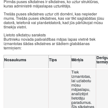
Pirmās puses sīkdatnes ir sīkdatnes, ko uztur struktūras,
kuras administrē mājaslapas uzturētājs.
Trešās puses sīkdatnes uztur citi domēni, kas nepieder
mums. Trešās puses sīkdatnes, kas var tikt saglabātas jūsu
datorā, telefonā vai planšetdatorā, kad jūs pārlūkojat mūsu
tīmekļa vietni.
Lietoto sīkdatņu saraksts
Burtnieku novada pašvaldības mājas lapas vietnē tiek
izmantotas šādas sīkdatnes ar šādiem glabāšanas
termiņiem:
Derīg
Nosaukums
Tips
Mērķis
termi
Tiek
izmantotas,
lai uzlabotu
mūsu
mājaslapu,
analizējot
lietotāju
paradumus.
Šīs sīkdatnes