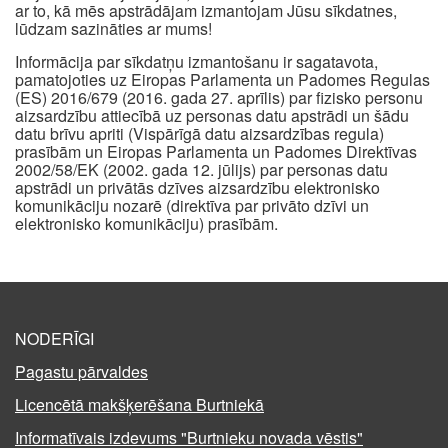
ar to, kā mēs apstrādājam izmantojam Jūsu sīkdatnes,
lūdzam sazināties ar mums!
Informācija par sīkdatņu izmantošanu ir sagatavota,
pamatojoties uz Eiropas Parlamenta un Padomes Regulas
(ES) 2016/679 (2016. gada 27. aprīlis) par fizisko personu
aizsardzību attiecībā uz personas datu apstrādi un šādu
datu brīvu apriti (Vispārīgā datu aizsardzības regula)
prasībām un Eiropas Parlamenta un Padomes Direktīvas
2002/58/EK (2002. gada 12. jūlijs) par personas datu
apstrādi un privātās dzīves aizsardzību elektronisko
komunikāciju nozarē (direktīva par privāto dzīvi un
elektronisko komunikāciju) prasībām.
NODERĪGI
Pagastu pārvaldes
Licencētā makšķerēšana Burtniekā
Informatīvais izdevums "Burtnieku novada vēstis"