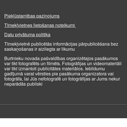
Piekļūstamības paziņojums
Tīmekļvietnes lietošanas noteikumi
Datu privātuma politika
Tīmekļvietnē publicētās informācijas pārpublicēšana bez
saskaņošanas ir aizliegta ar likumu
Burtnieku novada pašvaldības organizētajos pasākumos
var tikt fotografēts un filmēts. Fotogrāfijas un videomateriāli
var tikt izmantoti publicitātes materiālos. Iebildumu
gadījumā varat vērsties pie pasākuma organizatora vai
fotogrāfa, lai Jūs nefotografē un fotogrāfijas ar Jums nekur
neparādās publiski