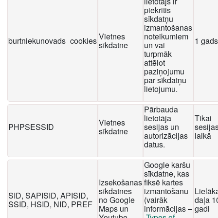
lietotājs ir
piekritis
sīkdatņu
izmantošanas
Vietnes
noteikumiem
burtniekunovads_cookies
1 gads
sīkdatne
un vai
turpmāk
attēlot
paziņojumu
par sīkdatņu
lietojumu.
Pārbauda
lietotāja
Tikai
Vietnes
PHPSESSID
sesijas un
sesija
sīkdatne
autorizācijas
laikā
datus.
Google karšu
sīkdatne, kas
Izsekošanas
fiksē kartes
sīkdatnes
izmantošanu
Lielāk
SID, SAPISID, APISID,
no Google
(vairāk
daļa 1
SSID, HSID, NID, PREF
Maps un
informācijas –
gadi
Youtube
Types of