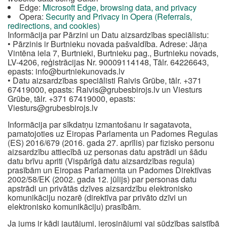
Edge:
Microsoft Edge, browsing data, and privacy
Opera:
Security and Privacy in Opera (Referrals,
redirections, and cookies)
Informācija par Pārzini un Datu aizsardzības speciālistu:
• Pārzinis ir Burtnieku novada pašvaldība. Adrese: Jāņa
Vintēna iela 7, Burtnieki, Burtnieku pag., Burtnieku novads,
LV-4206, reģistrācijas Nr. 90009114148, Tālr. 64226643,
epasts:
info@burtniekunovads.lv
• Datu aizsardzības speciālisti Raivis Grūbe, tālr. +371
67419000, epasts:
Raivis@grubesbirojs.lv
un Viesturs
Grūbe, tālr. +371 67419000, epasts:
Viesturs@grubesbirojs.lv
Informācija par sīkdatņu izmantošanu ir sagatavota,
pamatojoties uz Eiropas Parlamenta un Padomes Regulas
(ES) 2016/679 (2016. gada 27. aprīlis) par fizisko personu
aizsardzību attiecībā uz personas datu apstrādi un šādu
datu brīvu apriti (Vispārīgā datu aizsardzības regula)
prasībām un Eiropas Parlamenta un Padomes Direktīvas
2002/58/EK (2002. gada 12. jūlijs) par personas datu
apstrādi un privātās dzīves aizsardzību elektronisko
komunikāciju nozarē (direktīva par privāto dzīvi un
elektronisko komunikāciju) prasībām.
Ja jums ir kādi jautājumi, ierosinājumi vai sūdzības saistībā