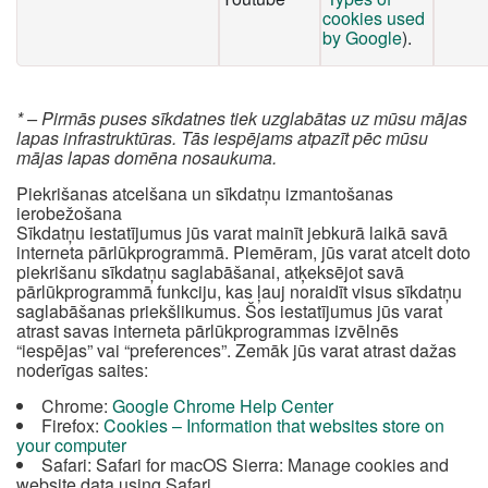
cookies used
by Google
).
* – Pirmās puses sīkdatnes tiek uzglabātas uz mūsu mājas
lapas infrastruktūras. Tās iespējams atpazīt pēc mūsu
mājas lapas domēna nosaukuma.
Piekrišanas atcelšana un sīkdatņu izmantošanas
ierobežošana
Sīkdatņu iestatījumus jūs varat mainīt jebkurā laikā savā
interneta pārlūkprogrammā. Piemēram, jūs varat atcelt doto
piekrišanu sīkdatņu saglabāšanai, atķeksējot savā
pārlūkprogrammā funkciju, kas ļauj noraidīt visus sīkdatņu
saglabāšanas priekšlikumus. Šos iestatījumus jūs varat
atrast savas interneta pārlūkprogrammas izvēlnēs
“iespējas” vai “preferences”. Zemāk jūs varat atrast dažas
noderīgas saites:
Chrome:
Google Chrome Help Center
Firefox:
Cookies – Information that websites store on
your computer
Safari: Safari for macOS Sierra: Manage cookies and
website data using Safari