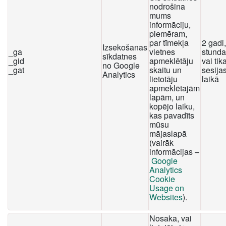
nodrošina
mums
informāciju,
piemēram,
par tīmekļa
2 gadi
Izsekošanas
_ga
vietnes
stunda
sīkdatnes
_gid
apmeklētāju
vai tika
no Google
_gat
skaitu un
sesija
Analytics
lietotāju
laikā
apmeklētajām
lapām, un
kopējo laiku,
kas pavadīts
mūsu
mājaslapā
(vairāk
informācijas –
Google
Analytics
Cookie
Usage on
Websites
).
Nosaka, vai