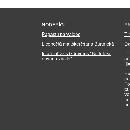
NODERĪGI
Pi
Pagastu pārvaldes
Tī
Licencētā makšķerēšana Burtniekā
Da
Informatīvais izdevums "Burtnieku
Tī
novada vēstis"
pā
li
Bu
pa
Fo
pu
vē
la
ne