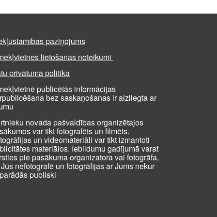
ekļūstamības paziņojums
mekļvietnes lietošanas noteikumi
tu privātuma politika
mekļvietnē publicētās informācijas
rpublicēšana bez saskaņošanas ir aizliegta ar
kumu
rtnieku novada pašvaldības organizētajos
sākumos var tikt fotografēts un filmēts.
togrāfijas un videomateriāli var tikt izmantoti
blicitātes materiālos. Iebildumu gadījumā varat
rsties pie pasākuma organizatora vai fotogrāfa,
i Jūs nefotografē un fotogrāfijas ar Jums nekur
parādās publiski