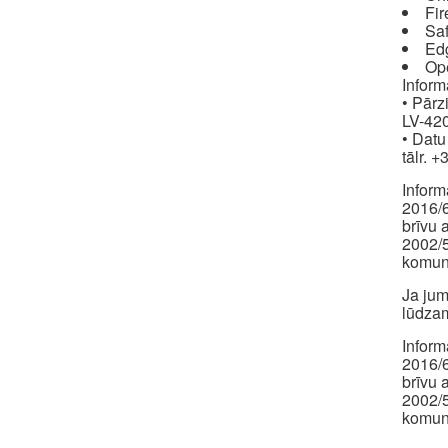
Fir
Saf
Ed
Op
Inform
• Pārz
LV-420
• Datu
tālr. 
Inform
2016/6
brīvu 
2002/5
komuni
Ja jum
lūdzam
Inform
2016/6
brīvu 
2002/5
komuni