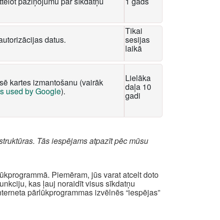
tēlot paziņojumu par sīkdatņu
1 gads
Tikai
autorizācijas datus.
sesijas
laikā
Lielāka
ksē kartes izmantošanu (vairāk
daļa 10
es used by Google
).
gadi
struktūras. Tās iespējams atpazīt pēc mūsu
rlūkprogrammā. Piemēram, jūs varat atcelt doto
kciju, kas ļauj noraidīt visus sīkdatņu
interneta pārlūkprogrammas izvēlnēs “iespējas”