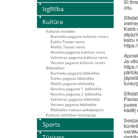
Šī tīm
citu.
Izglītība
Sīkdat
Kultūra
vietne
Katrā 
Kultūras iestādes
atpazī
Burtnieku pagasta kultūras centrs
katru 
Ēveles Tautas nams
https:
Matīšu Tautas nams
Rencēnu pagasta kultūras nams
Apmekl
Valmieras pagasta kultūras nams
Ja vēl
Vecates pagasta kultūras centrs
https:
Bibliotēkas
pārlūk
Burtnieku pagasta bibliotēka
jāpiel
Ēveles pagasta bibliotēka
funkci
Matīšu pagasta bibliotēka
Rencēnu pagasta 1. bibliotēka
Sīkdat
Rencēnu pagasta 2. bibliotēka
Pavisa
Valmieras pagasta bibliotēka
puses 
Vecates pagasta bibliotēka
kādēļ 
Bibliotēku maksas pakalpojumi
Kultūras attīstības koncepcija
Sesija
Sports
konkrē
vairāk
Tūrisms
darbīb