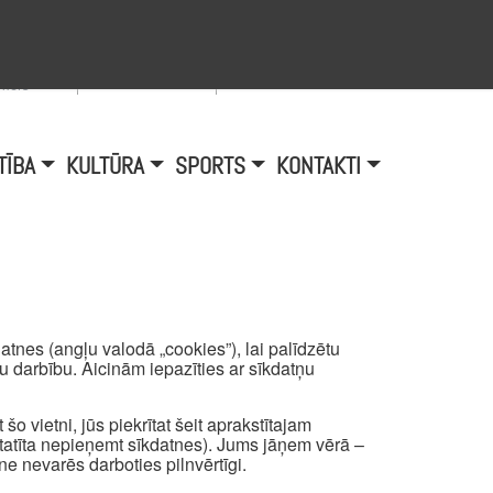
Viegli lasīt
A
burtu
zmērs
TĪBA
KULTŪRA
SPORTS
KONTAKTI
tnes (angļu valodā „cookies”), lai palīdzētu
mu darbību. Aicinām iepazīties ar sīkdatņu
šo vietni, jūs piekrītat šeit aprakstītajam
atīta nepieņemt sīkdatnes). Jums jāņem vērā –
ne nevarēs darboties pilnvērtīgi.