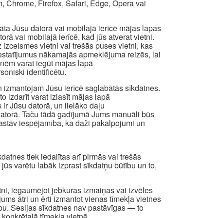
, Chrome, Firefox, Safari, Edge, Opera vai
abāta Jūsu datorā vai mobilajā ierīcē mājas lapas
ā vai mobilajā ierīcē, kad jūs atverat vietni.
izcelsmes vietni vai trešās puses vietni, kas
os iestatījumus nākamajās apmeklējuma reizēs, lai
atnēm varat iegūt mājas lapā
oniski identificētu.
n izmantojam Jūsu ierīcē saglabātās sīkdatnes.
to izdarīt varat izlasīt mājas lapā
 ir Jūsu datorā, un lielāko daļu
a datorā. Taču tādā gadījumā Jums manuāli būs
t pastāv iespējamība, ka daži pakalpojumi un
atnes tiek iedalītas arī pirmās vai trešās
i jūs varētu labāk izprast sīkdatņu būtību un to,
etni, iegaumējot jebkuras izmaiņas vai izvēles
 jums ātri un ērti izmantot vienas tīmekļa vietnes
apu. Sesijas sīkdatnes nav pastāvīgas — to
 konkrētajā tīmekļa vietnē.