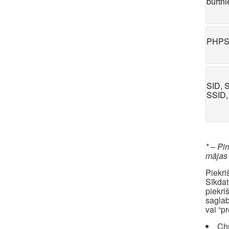
burtn
PHPS
SID, 
SSID,
* – Pi
mājas
Piekri
Sīkdat
piekri
saglab
vai “p
Ch