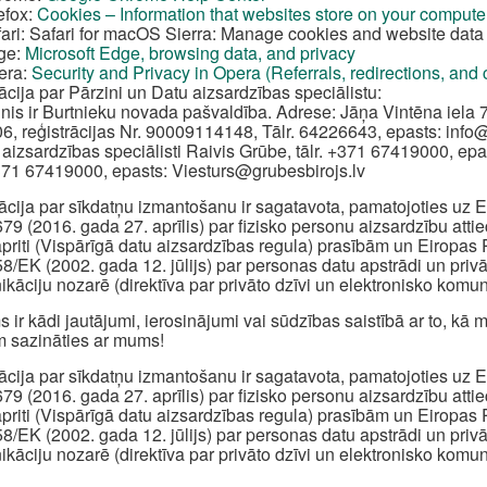
efox:
Cookies – Information that websites store on your compute
ari: Safari for macOS Sierra: Manage cookies and website data 
ge:
Microsoft Edge, browsing data, and privacy
era:
Security and Privacy in Opera (Referrals, redirections, and
ācija par Pārzini un Datu aizsardzības speciālistu:
inis ir Burtnieku novada pašvaldība. Adrese: Jāņa Vintēna iela 7
6, reģistrācijas Nr. 90009114148, Tālr. 64226643, epasts:
info
 aizsardzības speciālisti Raivis Grūbe, tālr. +371 67419000, epa
+371 67419000, epasts:
Viesturs@grubesbirojs.lv
ācija par sīkdatņu izmantošanu ir sagatavota, pamatojoties u
79 (2016. gada 27. aprīlis) par fizisko personu aizsardzību att
apriti (Vispārīgā datu aizsardzības regula) prasībām un Eiropa
8/EK (2002. gada 12. jūlijs) par personas datu apstrādi un priv
kāciju nozarē (direktīva par privāto dzīvi un elektronisko komun
s ir kādi jautājumi, ierosinājumi vai sūdzības saistībā ar to, k
 sazināties ar mums!
ācija par sīkdatņu izmantošanu ir sagatavota, pamatojoties u
79 (2016. gada 27. aprīlis) par fizisko personu aizsardzību att
apriti (Vispārīgā datu aizsardzības regula) prasībām un Eiropa
8/EK (2002. gada 12. jūlijs) par personas datu apstrādi un priv
kāciju nozarē (direktīva par privāto dzīvi un elektronisko komun