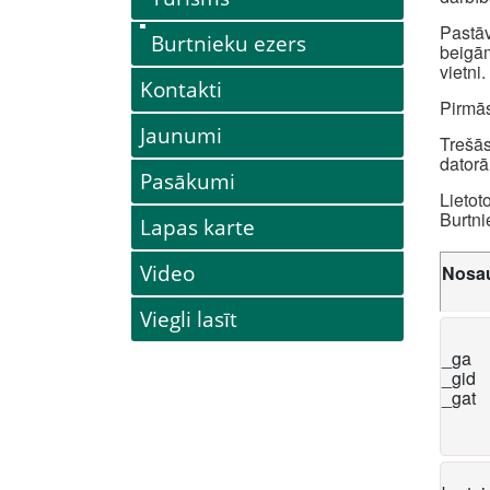
Pastāv
Burtnieku ezers
beigām
vietni.
Kontakti
Pirmās
Jaunumi
Trešās
datorā
Pasākumi
Lietot
Burtni
Lapas karte
Video
Nosa
Viegli lasīt
_ga
_gid
_gat