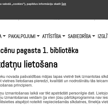
u valodā „cookies”), papildus informāciju skatīt
šeit
, 20.
A
Šobrīd Burtniekos:
+6.1℃, D vējš 6.5
is
m/s
i
A
PAKALPOJUMI
ATTĪSTĪBA
SABIEDRĪBA
IZGLĪ
cēnu pagasta 1. bibliotēka
kdatņu lietošana
eku novada pašvaldības mājas lapas vietnē tiek izmantotas sīkda
t vietnes lietošanas pieredzi, kvalitāti un nodrošinātu tās teica
ošanas principiem.
ņu izmantošanas laikā var tikt apstrādāti personīgie dati. Lietojot 
ņu izmantošanas veidam (ja vien jūsu pārlūkprogramma nav iest
ēlēsieties atspējot noteikti nepieciešamās sīkdatnes, tīmekļa viet