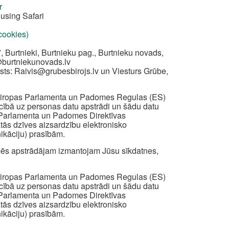
r
using Safari
 cookies)
, Burtnieki, Burtnieku pag., Burtnieku novads,
@burtniekunovads.lv
sts:
Raivis@grubesbirojs.lv
un Viesturs Grūbe,
z Eiropas Parlamenta un Padomes Regulas (ES)
iecībā uz personas datu apstrādi un šādu datu
s Parlamenta un Padomes Direktīvas
ātās dzīves aizsardzību elektronisko
ikāciju) prasībām.
ā mēs apstrādājam izmantojam Jūsu sīkdatnes,
z Eiropas Parlamenta un Padomes Regulas (ES)
iecībā uz personas datu apstrādi un šādu datu
s Parlamenta un Padomes Direktīvas
ātās dzīves aizsardzību elektronisko
ikāciju) prasībām.