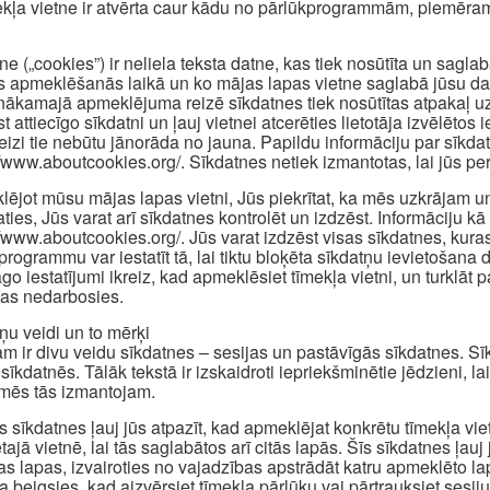
ekļa vietne ir atvērta caur kādu no pārlūkprogrammām, piemēram
ne („cookies”) ir neliela teksta datne, kas tiek nosūtīta un sagl
s apmeklēšanās laikā un ko mājas lapas vietne saglabā jūsu dator
nākamajā apmeklējuma reizē sīkdatnes tiek nosūtītas atpakaļ uz 
st attiecīgo sīkdatni un ļauj vietnei atcerēties lietotāja izvēlēt
reizi tie nebūtu jānorāda no jauna. Papildu informāciju par sīkd
//www.aboutcookies.org/. Sīkdatnes netiek izmantotas, lai jūs pers
ējot mūsu mājas lapas vietni, Jūs piekrītat, ka mēs uzkrājam u
aties, Jūs varat arī sīkdatnes kontrolēt un izdzēst. Informāciju kā 
//www.aboutcookies.org/. Jūs varat izdzēst visas sīkdatnes, kuras
programmu var iestatīt tā, lai tiktu bloķēta sīkdatņu ievietošan
āgo iestatījumi ikreiz, kad apmeklēsiet tīmekļa vietni, un turklā
jas nedarbosies.
ņu veidi un to mērķi
m ir divu veidu sīkdatnes – sesijas un pastāvīgās sīkdatnes. Sīkd
sīkdatnēs. Tālāk tekstā ir izskaidroti iepriekšminētie jēdzieni, la
mēs tās izmantojam.
s sīkdatnes ļauj jūs atpazīt, kad apmeklējat konkrētu tīmekļa vi
tajā vietnē, lai tās saglabātos arī citās lapās. Šīs sīkdatnes ļauj
as lapas, izvairoties no vajadzības apstrādāt katru apmeklēto l
a beigsies, kad aizvērsiet tīmekļa pārlūku vai pārtrauksiet sesiju