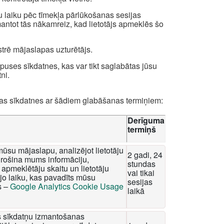
u laiku pēc tīmekļa pārlūkošanas sesijas
zmantot tās nākamreiz, kad lietotājs apmeklēs šo
strē mājaslapas uzturētājs.
uses sīkdatnes, kas var tikt saglabātas jūsu
ni.
das sīkdatnes ar šādiem glabāšanas termiņiem:
Derīguma
termiņš
mūsu mājaslapu, analizējot lietotāju
2 gadi, 24
rošina mums informāciju,
stundas
apmeklētāju skaitu un lietotāju
vai tikai
o laiku, kas pavadīts mūsu
sesijas
s –
Google Analytics Cookie Usage
laikā
tis sīkdatņu izmantošanas