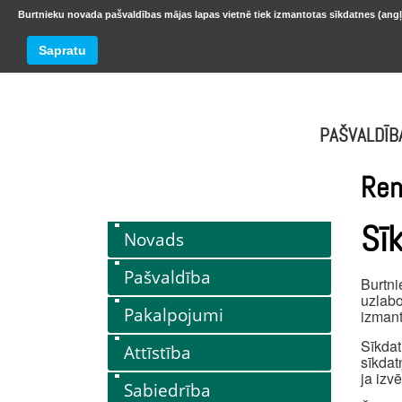
Burtnieku novada pašvaldības mājas lapas vietnē tiek izmantotas sīkdatnes (angļ
BURTNIEKU NOVADS
Trešdiena
Sapratu
oktobr
PAŠVALDĪB
Ren
Sī
Novads
Pašvaldība
Burtni
uzlabo
Pakalpojumi
izmant
Sīkdat
Attīstība
sīkdat
ja izv
Sabiedrība