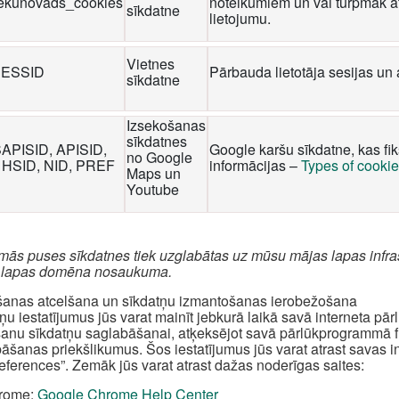
iekunovads_cookies
noteikumiem un vai turpmāk at
sīkdatne
lietojumu.
Vietnes
ESSID
Pārbauda lietotāja sesijas un 
sīkdatne
Izsekošanas
sīkdatnes
SAPISID, APISID,
Google karšu sīkdatne, kas fi
no Google
 HSID, NID, PREF
informācijas –
Types of cooki
Maps un
Youtube
rmās puses sīkdatnes tiek uzglabātas uz mūsu mājas lapas infra
 lapas domēna nosaukuma.
šanas atcelšana un sīkdatņu izmantošanas ierobežošana
ņu iestatījumus jūs varat mainīt jebkurā laikā savā interneta pā
šanu sīkdatņu saglabāšanai, atķeksējot savā pārlūkprogrammā fun
āšanas priekšlikumus. Šos iestatījumus jūs varat atrast savas 
references”. Zemāk jūs varat atrast dažas noderīgas saites:
rome:
Google Chrome Help Center