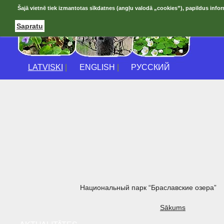
Šajā vietnē tiek izmantotas sīkdatnes (angļu valodā „cookies”), papildus infor
Sapratu
LATVISKI
|
ENGLISH
|
РУССКИЙ
Национальный парк “Браславские озера”
Sākums