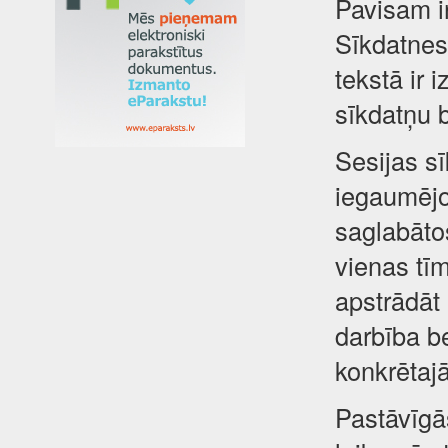
Pavisam i
Sīkdatnes 
tekstā ir 
sīkdatņu 
Sesijas sī
iegaumējot
saglabātos
vienas tīm
apstrādāt
darbība be
konkrētajā
Pastāvīgā