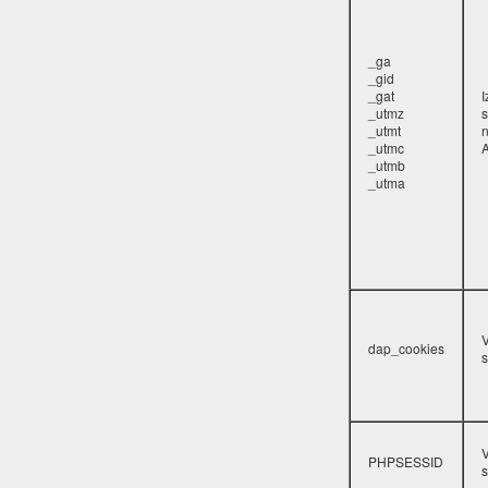
_ga
_gid
_gat
_utmz
s
_utmt
_utmc
A
_utmb
_utma
V
dap_cookies
s
V
PHPSESSID
s