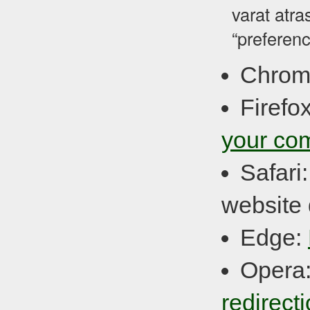
varat atra
“preferenc
Chrom
Firefo
your co
Safari
website 
Edge:
Opera
redirect