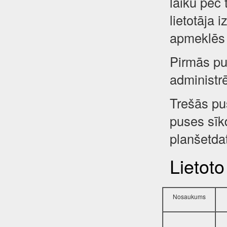
laiku pēc 
lietotāja 
apmeklēs 
Pirmās pus
administr
Trešās pu
puses sīkd
planšetdat
Lietoto
Nosaukums