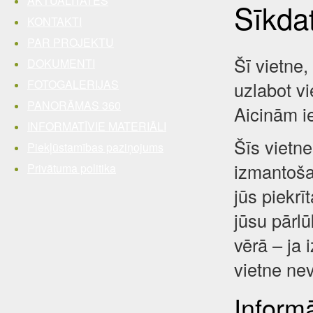
AKTUALITĀTES
Sīkda
KONTAKTI
PAR PROJEKTU
Šī vietne,
DOKUMENTI
FOTOGALERIJAS
uzlabot vi
PANORĀMAS 360
Aicinām i
INFORMATĪVIE MATERIĀLI
Šīs vietne
Piekļūstamības paziņojums
izmantošan
Privātuma politika
jūs piekrī
jūsu pārl
vērā – ja 
vietne nev
Inform