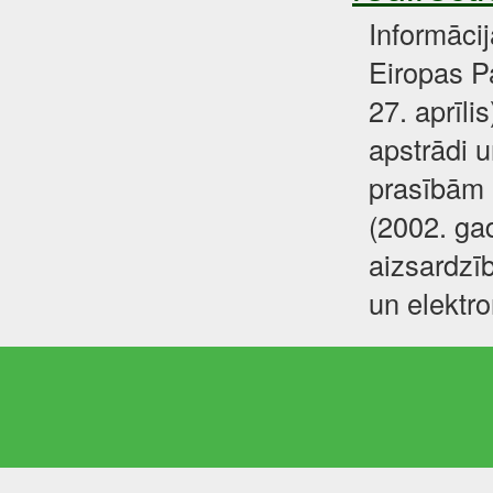
Informāci
Eiropas P
27. aprīli
apstrādi u
prasībām 
(2002. gad
aizsardzīb
un elektr