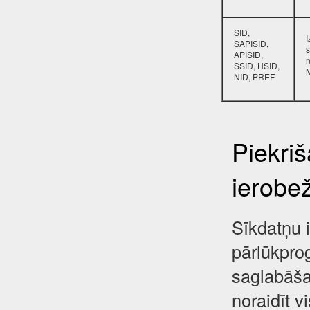
SID,
SAPISID,
s
APISID,
SSID, HSID,
NID, PREF
Piekri
ierobe
Sīkdatņu i
pārlūkpro
saglabāša
noraidīt 