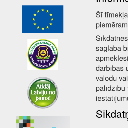
Šī tīmekļ
piemēram,
Sīkdatnes 
saglabā br
apmeklēsi
darbības 
valodu va
palīdzību 
iestatījum
Sīkdatņ