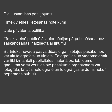
Piekļūstamības paziņojums
Tīmekļvietnes lietošanas noteikumi
Datu privātuma politika
Tīmekļvietnē publicētās informācijas pārpublicēšana bez
saskaņošanas ir aizliegta ar likumu
Burtnieku novada pašvaldības organizētajos pasākumos
var tikt fotografēts un filmēts. Fotogrāfijas un videomateriāli
var tikt izmantoti publicitātes materiālos. Iebildumu
gadījumā varat vērsties pie pasākuma organizatora vai
fotogrāfa, lai Jūs nefotografē un fotogrāfijas ar Jums nekur
neparādās publiski