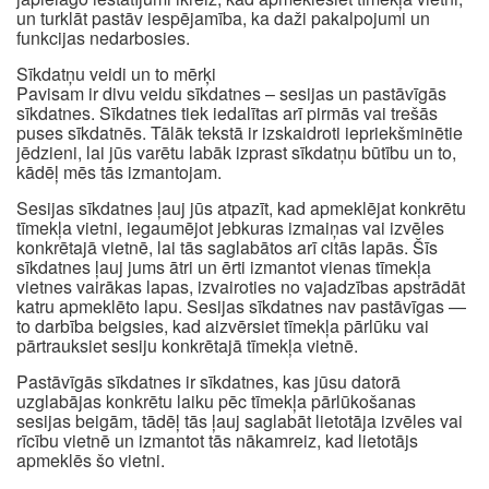
un turklāt pastāv iespējamība, ka daži pakalpojumi un
funkcijas nedarbosies.
Sīkdatņu veidi un to mērķi
Pavisam ir divu veidu sīkdatnes – sesijas un pastāvīgās
sīkdatnes. Sīkdatnes tiek iedalītas arī pirmās vai trešās
puses sīkdatnēs. Tālāk tekstā ir izskaidroti iepriekšminētie
jēdzieni, lai jūs varētu labāk izprast sīkdatņu būtību un to,
kādēļ mēs tās izmantojam.
Sesijas sīkdatnes ļauj jūs atpazīt, kad apmeklējat konkrētu
tīmekļa vietni, iegaumējot jebkuras izmaiņas vai izvēles
konkrētajā vietnē, lai tās saglabātos arī citās lapās. Šīs
sīkdatnes ļauj jums ātri un ērti izmantot vienas tīmekļa
vietnes vairākas lapas, izvairoties no vajadzības apstrādāt
katru apmeklēto lapu. Sesijas sīkdatnes nav pastāvīgas —
to darbība beigsies, kad aizvērsiet tīmekļa pārlūku vai
pārtrauksiet sesiju konkrētajā tīmekļa vietnē.
Pastāvīgās sīkdatnes ir sīkdatnes, kas jūsu datorā
uzglabājas konkrētu laiku pēc tīmekļa pārlūkošanas
sesijas beigām, tādēļ tās ļauj saglabāt lietotāja izvēles vai
rīcību vietnē un izmantot tās nākamreiz, kad lietotājs
apmeklēs šo vietni.