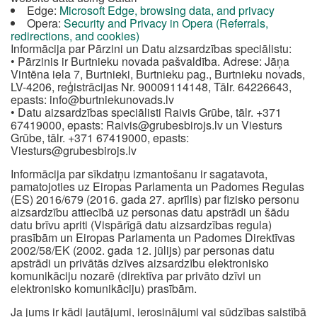
Edge:
Microsoft Edge, browsing data, and privacy
Opera:
Security and Privacy in Opera (Referrals,
redirections, and cookies)
Informācija par Pārzini un Datu aizsardzības speciālistu:
• Pārzinis ir Burtnieku novada pašvaldība. Adrese: Jāņa
Vintēna iela 7, Burtnieki, Burtnieku pag., Burtnieku novads,
LV-4206, reģistrācijas Nr. 90009114148, Tālr. 64226643,
epasts:
info@burtniekunovads.lv
• Datu aizsardzības speciālisti Raivis Grūbe, tālr. +371
67419000, epasts:
Raivis@grubesbirojs.lv
un Viesturs
Grūbe, tālr. +371 67419000, epasts:
Viesturs@grubesbirojs.lv
Informācija par sīkdatņu izmantošanu ir sagatavota,
pamatojoties uz Eiropas Parlamenta un Padomes Regulas
(ES) 2016/679 (2016. gada 27. aprīlis) par fizisko personu
aizsardzību attiecībā uz personas datu apstrādi un šādu
datu brīvu apriti (Vispārīgā datu aizsardzības regula)
prasībām un Eiropas Parlamenta un Padomes Direktīvas
2002/58/EK (2002. gada 12. jūlijs) par personas datu
apstrādi un privātās dzīves aizsardzību elektronisko
komunikāciju nozarē (direktīva par privāto dzīvi un
elektronisko komunikāciju) prasībām.
Ja jums ir kādi jautājumi, ierosinājumi vai sūdzības saistībā