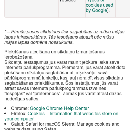
cookies used
by Google
).
* – Pirmās puses sīkdatnes tiek uzglabātas uz mūsu mājas
lapas infrastruktūras. Tās iespējams atpazīt pēc mūsu
mājas lapas domēna nosaukuma.
Piekrišanas atcelšana un sīkdatņu izmantošanas
ierobežošana
Sīkdatņu iestatījumus jūs varat mainīt jebkurā laikā savā
interneta pārlūkprogrammā. Piemēram, jūs varat atcelt doto
piekrišanu sīkdatņu saglabāšanai, atķeksējot savā
pārlūkprogrammā funkciju, kas ļauj noraidīt visus sīkdatņu
saglabāšanas priekšlikumus. Šos iestatījumus jūs varat
atrast savas interneta pārlūkprogrammas izvēlnēs
“iespējas” vai “preferences”. Zemāk jūs varat atrast dažas
noderīgas saites:
Chrome:
Google Chrome Help Center
Firefox:
Cookies – Information that websites store on
your computer
Safari: Safari for macOS Sierra: Manage cookies and
website data using Safari