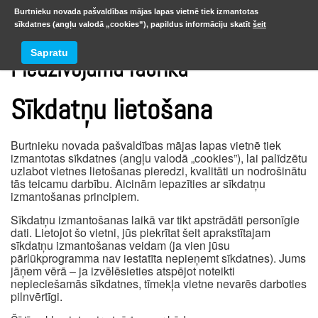
Burtnieku novada pašvaldības mājas lapas vietnē tiek izmantotas
sīkdatnes (angļu valodā „cookies”), papildus informāciju skatīt
šeit
Sapratu
Piedzīvojumu fabrika
Sīkdatņu lietošana
Burtnieku novada pašvaldības mājas lapas vietnē tiek
izmantotas sīkdatnes (angļu valodā „cookies”), lai palīdzētu
uzlabot vietnes lietošanas pieredzi, kvalitāti un nodrošinātu
tās teicamu darbību. Aicinām iepazīties ar sīkdatņu
izmantošanas principiem.
Sīkdatņu izmantošanas laikā var tikt apstrādāti personīgie
dati. Lietojot šo vietni, jūs piekrītat šeit aprakstītajam
sīkdatņu izmantošanas veidam (ja vien jūsu
pārlūkprogramma nav iestatīta nepieņemt sīkdatnes). Jums
jāņem vērā – ja izvēlēsieties atspējot noteikti
nepieciešamās sīkdatnes, tīmekļa vietne nevarēs darboties
pilnvērtīgi.