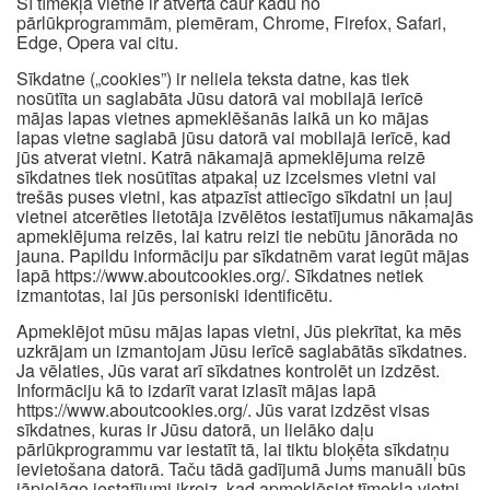
Šī tīmekļa vietne ir atvērta caur kādu no
pārlūkprogrammām, piemēram, Chrome, Firefox, Safari,
Edge, Opera vai citu.
Sīkdatne („cookies”) ir neliela teksta datne, kas tiek
nosūtīta un saglabāta Jūsu datorā vai mobilajā ierīcē
mājas lapas vietnes apmeklēšanās laikā un ko mājas
lapas vietne saglabā jūsu datorā vai mobilajā ierīcē, kad
jūs atverat vietni. Katrā nākamajā apmeklējuma reizē
sīkdatnes tiek nosūtītas atpakaļ uz izcelsmes vietni vai
trešās puses vietni, kas atpazīst attiecīgo sīkdatni un ļauj
vietnei atcerēties lietotāja izvēlētos iestatījumus nākamajās
apmeklējuma reizēs, lai katru reizi tie nebūtu jānorāda no
jauna. Papildu informāciju par sīkdatnēm varat iegūt mājas
lapā https://www.aboutcookies.org/. Sīkdatnes netiek
izmantotas, lai jūs personiski identificētu.
Apmeklējot mūsu mājas lapas vietni, Jūs piekrītat, ka mēs
uzkrājam un izmantojam Jūsu ierīcē saglabātās sīkdatnes.
Ja vēlaties, Jūs varat arī sīkdatnes kontrolēt un izdzēst.
Informāciju kā to izdarīt varat izlasīt mājas lapā
https://www.aboutcookies.org/. Jūs varat izdzēst visas
sīkdatnes, kuras ir Jūsu datorā, un lielāko daļu
pārlūkprogrammu var iestatīt tā, lai tiktu bloķēta sīkdatņu
ievietošana datorā. Taču tādā gadījumā Jums manuāli būs
jāpielāgo iestatījumi ikreiz, kad apmeklēsiet tīmekļa vietni,