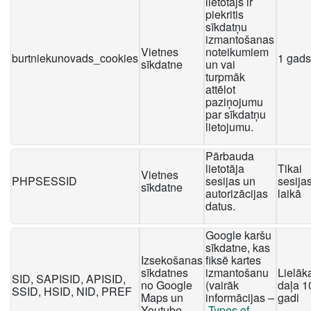
lietotājs ir
piekritis
sīkdatņu
izmantošanas
Vietnes
noteikumiem
burtniekunovads_cookies
1 gads
sīkdatne
un vai
turpmāk
attēlot
paziņojumu
par sīkdatņu
lietojumu.
Pārbauda
lietotāja
Tikai
Vietnes
PHPSESSID
sesijas un
sesija
sīkdatne
autorizācijas
laikā
datus.
Google karšu
sīkdatne, kas
Izsekošanas
fiksē kartes
sīkdatnes
izmantošanu
Lielāk
SID, SAPISID, APISID,
no Google
(vairāk
daļa 1
SSID, HSID, NID, PREF
Maps un
informācijas –
gadi
Youtube
Types of