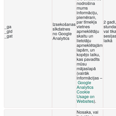
nodrošina
mums
informāciju,
piemēram,
par tīmekļa
2 gadi
Izsekošanas
_ga
vietnes
stunda
sīkdatnes
_gid
apmeklētāju
vai tika
no Google
_gat
skaitu un
sesija
Analytics
lietotāju
laikā
apmeklētajām
lapām, un
kopējo laiku,
kas pavadīts
mūsu
mājaslapā
(vairāk
informācijas –
Google
Analytics
Cookie
Usage on
Websites
).
Nosaka, vai