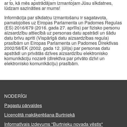
ar to, kā mēs apstrādājam izmantojam Jūsu sīkdatnes,
lūdzam sazināties ar mums!
Informācija par sīkdatņu izmantošanu ir sagatavota,
pamatojoties uz Eiropas Parlamenta un Padomes Regulas
(ES) 2016/679 (2016. gada 27. aprīlis) par fizisko personu
aizsardzību attiecībā uz personas datu apstrādi un šādu
datu brīvu apriti (Vispārīgā datu aizsardzības regula)
prasībām un Eiropas Parlamenta un Padomes Direktīvas
2002/58/EK (2002. gada 12. jūlijs) par personas datu
apstrādi un privātās dzīves aizsardzību elektronisko
komunikāciju nozarē (direktīva par privāto dzīvi un
elektronisko komunikāciju) prasībām.
NODERĪGI
Pagastu pārvaldes
Licencētā makšķerēšana Burtniekā
Informatīvais izdevums "Burtnieku novada vēstis"