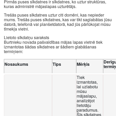
Pirmās puses sīkdatnes ir sīkdatnes, ko uztur struktūras,
kuras administrē mājaslapas uzturētājs.
Trešās puses sīkdatnes uztur citi domēni, kas nepieder
mums. Trešās puses sīkdatnes, kas var tikt saglabātas jūsu
datorā, telefonā vai planšetdatorā, kad jūs pārlūkojat mūsu
tīmekļa vietni.
Lietoto sīkdatņu saraksts
Burtnieku novada pašvaldības mājas lapas vietnē tiek
izmantotas šādas sīkdatnes ar šādiem glabāšanas
termiņiem:
Derīg
Nosaukums
Tips
Mērķis
termi
Tiek
izmantotas,
lai uzlabotu
mūsu
mājaslapu,
analizējot
lietotāju
paradumus.
Šīs sīkdatnes