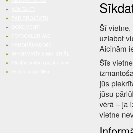
AKTUALITĀTES
Sīkda
KONTAKTI
PAR PROJEKTU
Šī vietne,
DOKUMENTI
FOTOGALERIJAS
uzlabot vi
PANORĀMAS 360
Aicinām i
INFORMATĪVIE MATERIĀLI
Šīs vietne
Piekļūstamības paziņojums
izmantošan
Privātuma politika
jūs piekrī
jūsu pārl
vērā – ja 
vietne nev
Inform