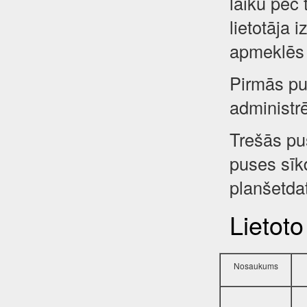
laiku pēc 
lietotāja 
apmeklēs 
Pirmās pus
administr
Trešās pu
puses sīkd
planšetdat
Lietoto
Nosaukums