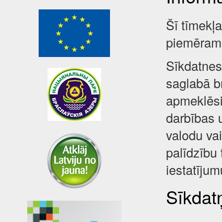
Šī tīmekļ
piemēram,
Sīkdatnes 
saglabā br
apmeklēsi
darbības 
valodu va
palīdzību 
iestatījum
Sīkdatņ