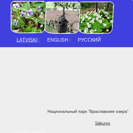
LATVISKI
|
ENGLISH
|
РУССКИЙ
Национальный парк “Браславские озера”
Sākums