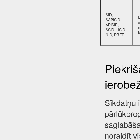
SID,
SAPISID,
s
APISID,
SSID, HSID,
NID, PREF
Piekri
ierobe
Sīkdatņu i
pārlūkpro
saglabāša
noraidīt 