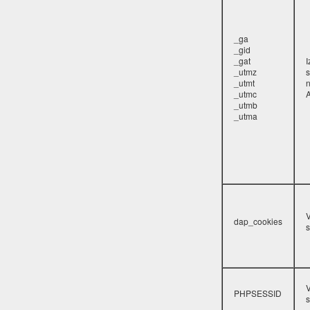
_ga
_gid
_gat
_utmz
s
_utmt
_utmc
A
_utmb
_utma
V
dap_cookies
s
V
PHPSESSID
s